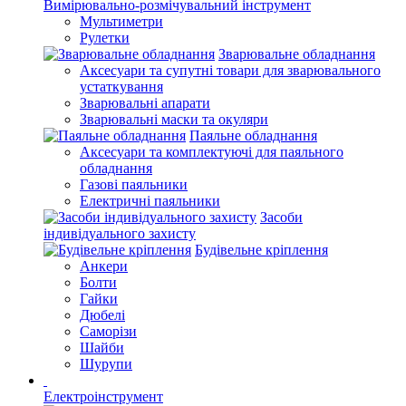
Вимірювально-розмічувальний інструмент
Мультиметри
Рулетки
Зварювальне обладнання
Аксесуари та супутні товари для зварювального
устаткування
Зварювальні апарати
Зварювальні маски та окуляри
Паяльне обладнання
Аксесуари та комплектуючі для паяльного
обладнання
Газові паяльники
Електричні паяльники
Засоби
індивідуального захисту
Будівельне кріплення
Анкери
Болти
Гайки
Дюбелі
Саморізи
Шайби
Шурупи
Електроінструмент