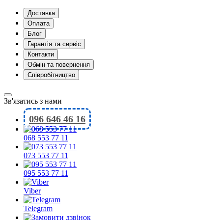
Доставка
Оплата
Блог
Гарантія та сервіс
Контакти
Обмін та повернення
Співробітництво
Зв'язатись з нами
096 646 46 16
068 553 77 11
073 553 77 11
095 553 77 11
Viber
Telegram