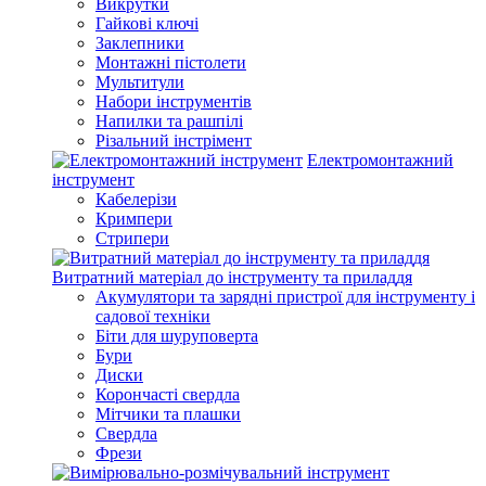
Викрутки
Гайкові ключі
Заклепники
Монтажні пістолети
Мультитули
Набори інструментів
Напилки та рашпілі
Різальний інстрімент
Електромонтажний
інструмент
Кабелерізи
Кримпери
Стрипери
Витратний матеріал до інструменту та приладдя
Акумулятори та зарядні пристрої для інструменту і
садової техніки
Біти для шуруповерта
Бури
Диски
Корончасті свердла
Мітчики та плашки
Свердла
Фрези