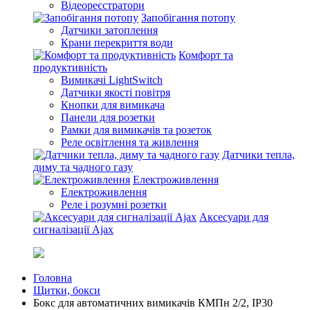
Відеореєстратори
Запобігання потопу
Датчики затоплення
Крани перекриття води
Комфорт та
продуктивність
Вимикачі LightSwitch
Датчики якості повітря
Кнопки для вимикача
Панели для розетки
Рамки для вимикачів та розеток
Реле освітлення та живлення
Датчики тепла,
диму та чадного газу
Електроживлення
Електроживлення
Реле і розумні розетки
Аксесуари для
сигналізації Ajax
Головна
Щитки, бокси
Бокс для автоматичних вимикачів КМПн 2/2, IP30