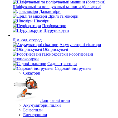
Шліфувальні та полірувальні машини (болгарки)
Дальноміри
Дрилі та міксери
Нівеліри
Перфоратори
Шурупокрути
Дім, сад, огород
Акумуляторні сікатори
Обприскувачі
Роботизовані
газонокосарки
Садові трактори
Садовий інструмент
Секатори
Ланцюгові пили
Акумуляторні пилки
Бензопили
Електропили