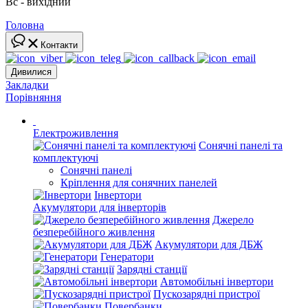
Вс - вихідний
Головна
Контакти
Дивилися
Закладки
Порівняння
Електроживлення
Сонячні панелі та
комплектуючі
Сонячні панелі
Кріплення для сонячних панелей
Інвертори
Акумулятори для інверторів
Джерело
безперебійного живлення
Акумулятори для ДБЖ
Генератори
Зарядні станції
Автомобільні інвертори
Пускозарядні пристрої
Повербанки