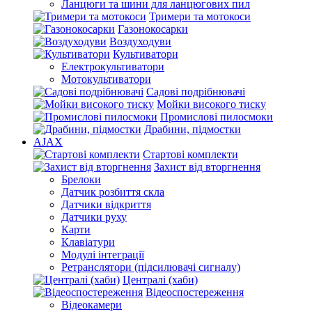
Ланцюги та шини для ланцюгових пил
Тримери та мотокоси
Газонокосарки
Воздуходуви
Культиватори
Електрокультиватори
Мотокультиватори
Садові подрібнювачі
Мойки високого тиску
Промислові пилосмоки
Драбини, підмостки
AJAX
Стартові комплекти
Захист від вторгнення
Брелоки
Датчик розбиття скла
Датчики відкриття
Датчики руху
Карти
Клавіатури
Модулі інтеграції
Ретранслятори (підсилювачі сигналу)
Централі (хаби)
Відеоспостереження
Відеокамери