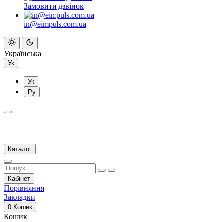
Замовити дзвінок
in@eimpuls.com.ua
Українська
Ук
Ук
Ру
Каталог
Кабінет
Порівняння
Закладки
0
Кошик
Кошик