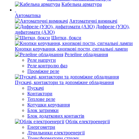
Кабельна арматура
Автоматика
Автоматичні вимикачі
Дифреле (УЗО),
дифатомати (АЗО)
Щитки, бокси
Кнопки керування, кнопкові пости, сигнальні лампи
Релейне обладнання
Реле напруги
Реле контролю фаз
Проміжне реле
Пускачі, контактори та допоміжне обладнання
Пускачі
Контактори
Теплове реле
Котушки керування
Блок затримки
Блок додаткових контактів
Облік електроенергії
Енергометри
Лічильники електроенергії
Трансформатори струму