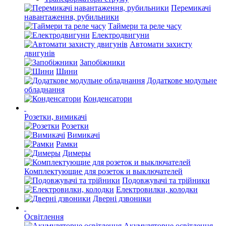
Перемикачі
навантаження, рубильники
Таймери та реле часу
Електродвигуни
Автомати захисту
двигунів
Запобіжники
Шини
Додаткове модульне
обладнання
Конденсатори
Розетки, вимикачі
Розетки
Вимикачі
Рамки
Димеры
Комплектующие для розеток и выключателей
Подовжувачі та трійники
Електровилки, колодки
Дверні дзвоники
Освітлення
Акумуляторне освітлення