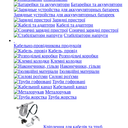
Батарейки та акумулятори
Зарядные устройства для аккумуляторных батареек
Зарядні пристрої
Кабелі та адаптери
Сонячні зарядні пристрої
Стабілізатори напруги
Кабельно-провідникова продукція
Кабель, провід
Розподільчі коробки
Клемні колодки
Наконечники, гільзи
Ізоляційні матеріали
Силові роз'єми
Труби гофровані
Кабельний канал
Металорукав
Труба жорстка
Кріплення для кабелів та труб