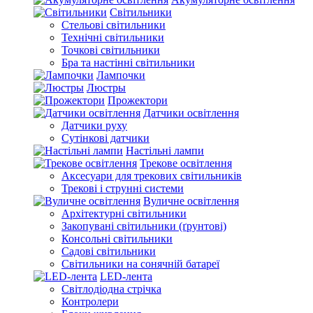
Світильники
Стельові світильники
Технічні світильники
Точкові світильники
Бра та настінні світильники
Лампочки
Люстры
Прожектори
Датчики освітлення
Датчики руху
Сутінкові датчики
Настільні лампи
Трекове освітлення
Аксесуари для трекових світильників
Трекові і струнні системи
Вуличне освітлення
Архітектурні світильники
Закопувані світильники (ґрунтові)
Консольні світильники
Садові світильники
Світильники на сонячній батареї
LED-лента
Світлодіодна стрічка
Контролери