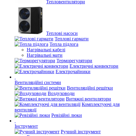
Тепловентилятори
Теплові насоси
Теплові гармати
Тепла підлога
Нагрівальні кабелі
Нагрівальні мати
Терморегулятори
Електричні конвектори
Електрочайники
Вентиляційні системи
Вентиляційні решітки
Воздуховоди
Витяжні вентилятори
Комплектуючі для
вентиляції
Ревізійні люки
Інструмент
Ручний інструмент