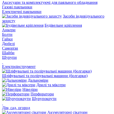
Аксесуари та комплектуючі для паяльного обладнання
Газові паяльники
Електричні паяльники
Засоби індивідуального
захисту
Будівельне кріплення
Анкери
Болти
Гайки
Дюбелі
Саморізи
Шайби
Шурупи
Електроінструмент
Шліфувальні та полірувальні машини (болгарки)
Дальноміри
Дрилі та міксери
Нівеліри
Перфоратори
Шурупокрути
Дім, сад, огород
Акумуляторні сікатори