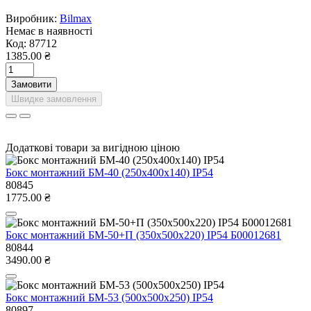
Виробник:
Bilmax
Немає в наявності
Код:
87712
1385.00 ₴
Замовити
Швидке замовлення
Додаткові товари за вигідною ціною
Бокс монтажний БМ-40 (250х400х140) IP54
80845
1775.00 ₴
Бокс монтажний БМ-50+П (350х500х220) IP54 Б00012681
80844
3490.00 ₴
Бокс монтажний БМ-53 (500х500х250) IP54
80897