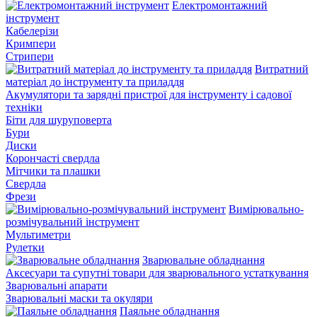
Електромонтажний
інструмент
Кабелерізи
Кримпери
Стрипери
Витратний
матеріал до інструменту та приладдя
Акумулятори та зарядні пристрої для інструменту і садової
техніки
Біти для шуруповерта
Бури
Диски
Корончасті свердла
Мітчики та плашки
Свердла
Фрези
Вимірювально-
розмічувальний інструмент
Мультиметри
Рулетки
Зварювальне обладнання
Аксесуари та супутні товари для зварювального устаткування
Зварювальні апарати
Зварювальні маски та окуляри
Паяльне обладнання