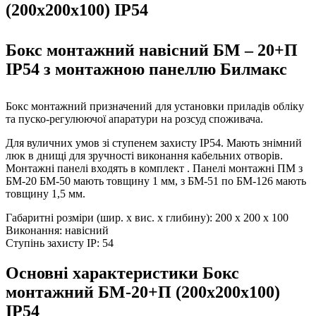
(200х200х100) IP54
Бокс монтажний навісний БМ – 20+П
IP54 з монтажною панеллю Билмакс
Бокс монтажний призначений для установки приладів обліку
та пуско-регулюючої апаратури на розсуд споживача.
Для вуличних умов зі ступенем захисту IP54. Мають знімний
люк в днищі для зручності виконання кабельних отворів.
Монтажні панелі входять в комплект . Панелі монтажні ПМ з
БМ-20 БМ-50 мають товщину 1 мм, з БМ-51 по БМ-126 мають
товщину 1,5 мм.
Габаритні розміри (шир. х вис. х глибину): 200 х 200 х 100
Виконання: навісний
Ступінь захисту IP: 54
Основні характеристики Бокс
монтажний БМ-20+П (200х200х100)
IP54