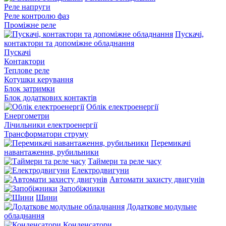
Реле напруги
Реле контролю фаз
Проміжне реле
Пускачі,
контактори та допоміжне обладнання
Пускачі
Контактори
Теплове реле
Котушки керування
Блок затримки
Блок додаткових контактів
Облік електроенергії
Енергометри
Лічильники електроенергії
Трансформатори струму
Перемикачі
навантаження, рубильники
Таймери та реле часу
Електродвигуни
Автомати захисту двигунів
Запобіжники
Шини
Додаткове модульне
обладнання
Конденсатори