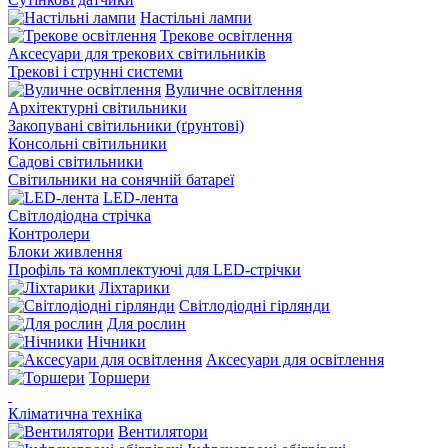
Настільні лампи
Трекове освітлення
Аксесуари для трекових світильників
Трекові і струнні системи
Вуличне освітлення
Архітектурні світильники
Закопувані світильники (ґрунтові)
Консольні світильники
Садові світильники
Світильники на сонячній батареї
LED-лента
Світлодіодна стрічка
Контролери
Блоки живлення
Профіль та комплектуючі для LED-стрічки
Ліхтарики
Світлодіодні гірлянди
Для рослин
Нічники
Аксесуари для освітлення
Торшери
Кліматична техніка
Вентилятори