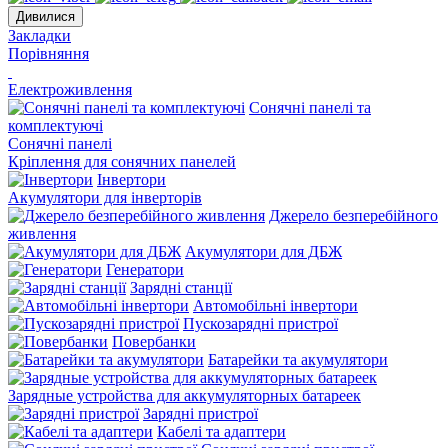
Дивилися
Закладки
Порівняння
Електроживлення
Сонячні панелі та
комплектуючі
Сонячні панелі
Кріплення для сонячних панелей
Інвертори
Акумулятори для інверторів
Джерело безперебійного
живлення
Акумулятори для ДБЖ
Генератори
Зарядні станції
Автомобільні інвертори
Пускозарядні пристрої
Повербанки
Батарейки та акумулятори
Зарядные устройства для аккумуляторных батареек
Зарядні пристрої
Кабелі та адаптери