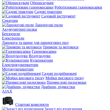
Обприскувачі
Роботизовані газонокосарки
Садові трактори
Садовий інструмент
Секатори
Ланцюгові пили
Акумуляторні пилки
Бензопили
Електропили
Ланцюги та шини для ланцюгових пил
Тримери та мотокоси
Газонокосарки
Воздуходуви
Культиватори
Електрокультиватори
Мотокультиватори
Садові подрібнювачі
Мойки високого тиску
Промислові пилосмоки
Драбини, підмостки
AJAX
Стартові комплекти
Захист від вторгнення