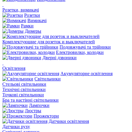
Розетки, вимикачі
Розетки
Вимикачі
Рамки
Димеры
Комплектующие для розеток и выключателей
Подовжувачі та трійники
Електровилки, колодки
Дверні дзвоники
Освітлення
Акумуляторне освітлення
Світильники
Стельові світильники
Технічні світильники
Точкові світильники
Бра та настінні світильники
Лампочки
Люстры
Прожектори
Датчики освітлення
Датчики руху
Сутінкові датчики