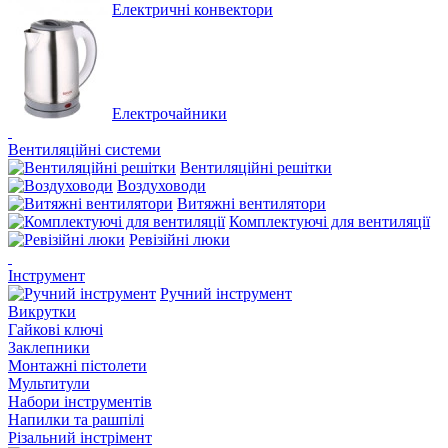
Електричні конвектори
Електрочайники
Вентиляційні системи
Вентиляційні решітки
Воздуховоди
Витяжні вентилятори
Комплектуючі для вентиляції
Ревізійні люки
Інструмент
Ручний інструмент
Викрутки
Гайкові ключі
Заклепники
Монтажні пістолети
Мультитули
Набори інструментів
Напилки та рашпілі
Різальний інстрімент