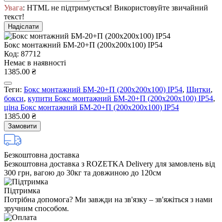
Увага
: HTML не підтримується! Використовуйте звичайний
текст!
Надіслати
Бокс монтажний БМ-20+П (200х200х100) IP54
Код: 87712
Немає в наявності
1385.00 ₴
Теги:
Бокс монтажний БМ-20+П (200х200х100) IP54
,
Щитки
,
бокси
,
купити Бокс монтажний БМ-20+П (200х200х100) IP54
,
ціна Бокс монтажний БМ-20+П (200х200х100) IP54
1385.00 ₴
Замовити
Безкоштовна доставка
Безкоштовна доставка з ROZETKA Delivery для замовлень від
300 грн, вагою до 30кг та довжиною до 120см
Підтримка
Потрібна допомога? Ми завжди на зв'язку – зв'яжіться з нами
зручним способом.