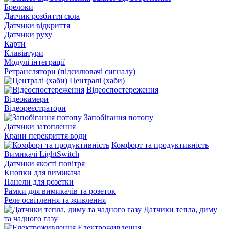
Брелоки
Датчик розбиття скла
Датчики відкриття
Датчики руху
Карти
Клавіатури
Модулі інтеграції
Ретранслятори (підсилювачі сигналу)
Централі (хаби)
Відеоспостереження
Відеокамери
Відеореєстратори
Запобігання потопу
Датчики затоплення
Крани перекриття води
Комфорт та продуктивність
Вимикачі LightSwitch
Датчики якості повітря
Кнопки для вимикача
Панели для розетки
Рамки для вимикачів та розеток
Реле освітлення та живлення
Датчики тепла, диму
та чадного газу
Електроживлення