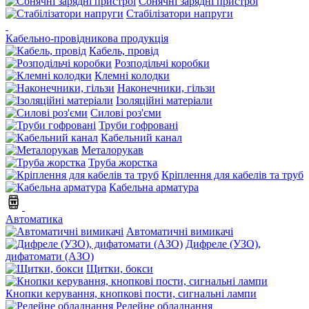
Сонячні зарядні пристрої
Стабілізатори напруги
Кабельно-провідникова продукція
Кабель, провід
Розподільчі коробки
Клемні колодки
Наконечники, гільзи
Ізоляційні матеріали
Силові роз'єми
Труби гофровані
Кабельний канал
Металорукав
Труба жорстка
Кріплення для кабелів та труб
Кабельна арматура
Автоматика
Автоматичні вимикачі
Дифреле (УЗО),
дифатомати (АЗО)
Щитки, бокси
Кнопки керування, кнопкові пости, сигнальні лампи
Релейне обладнання