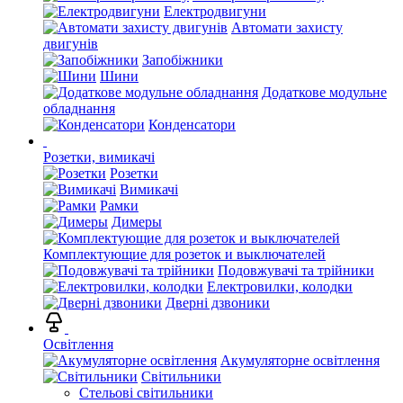
Електродвигуни
Автомати захисту
двигунів
Запобіжники
Шини
Додаткове модульне
обладнання
Конденсатори
Розетки, вимикачі
Розетки
Вимикачі
Рамки
Димеры
Комплектующие для розеток и выключателей
Подовжувачі та трійники
Електровилки, колодки
Дверні дзвоники
Освітлення
Акумуляторне освітлення
Світильники
Стельові світильники