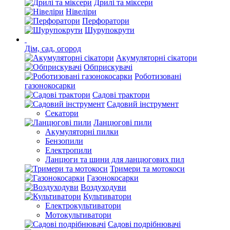
Дрилі та міксери
Нівеліри
Перфоратори
Шурупокрути
Дім, сад, огород
Акумуляторні сікатори
Обприскувачі
Роботизовані
газонокосарки
Садові трактори
Садовий інструмент
Секатори
Ланцюгові пили
Акумуляторні пилки
Бензопили
Електропили
Ланцюги та шини для ланцюгових пил
Тримери та мотокоси
Газонокосарки
Воздуходуви
Культиватори
Електрокультиватори
Мотокультиватори
Садові подрібнювачі