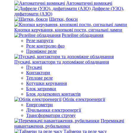
Автоматичні вимикачі
Дифреле (УЗО),
дифатомати (АЗО)
Щитки, бокси
Кнопки керування, кнопкові пости, сигнальні лампи
Релейне обладнання
Реле напруги
Реле контролю фаз
Проміжне реле
Пускачі, контактори та допоміжне обладнання
Пускачі
Контактори
Теплове реле
Котушки керування
Блок затримки
Блок додаткових контактів
Облік електроенергії
Енергометри
Лічильники електроенергії
Трансформатори струму
Перемикачі
навантаження, рубильники
Таймери та реле часу