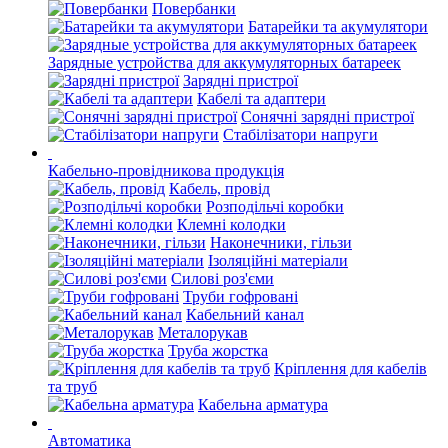
Повербанки
Батарейки та акумулятори
Зарядные устройства для аккумуляторных батареек
Зарядні пристрої
Кабелі та адаптери
Сонячні зарядні пристрої
Стабілізатори напруги
Кабельно-провідникова продукція
Кабель, провід
Розподільчі коробки
Клемні колодки
Наконечники, гільзи
Ізоляційні матеріали
Силові роз'єми
Труби гофровані
Кабельний канал
Металорукав
Труба жорстка
Кріплення для кабелів
та труб
Кабельна арматура
Автоматика