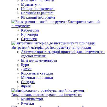
Монтажні пістолети
Мультитули
Набори інструментів
Напилки та рашпілі
Різальний інстрімент
Електромонтажний
інструмент
Кабелерізи
Кримпери
Стрипери
Витратний матеріал до інструменту та приладдя
Акумулятори та зарядні пристрої для інструменту і
садової техніки
Біти для шуруповерта
Бури
Диски
Корончасті свердла
Мітчики та плашки
Свердла
Фрези
Вимірювально-розмічувальний інструмент
Мультиметри
Рулетки