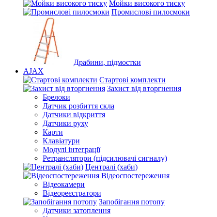
Мойки високого тиску
Промислові пилосмоки
Драбини, підмостки
AJAX
Стартові комплекти
Захист від вторгнення
Брелоки
Датчик розбиття скла
Датчики відкриття
Датчики руху
Карти
Клавіатури
Модулі інтеграції
Ретранслятори (підсилювачі сигналу)
Централі (хаби)
Відеоспостереження
Відеокамери
Відеореєстратори
Запобігання потопу
Датчики затоплення