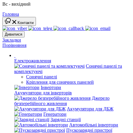
Вс - вихідний
Головна
Контакти
Дивилися
Закладки
Порівняння
Електроживлення
Сонячні панелі та
комплектуючі
Сонячні панелі
Кріплення для сонячних панелей
Інвертори
Акумулятори для інверторів
Джерело
безперебійного живлення
Акумулятори для ДБЖ
Генератори
Зарядні станції
Автомобільні інвертори
Пускозарядні пристрої