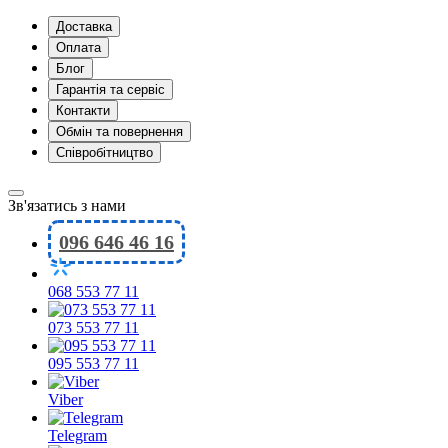
Доставка
Оплата
Блог
Гарантія та сервіс
Контакти
Обмін та повернення
Співробітництво
Зв'язатись з нами
096 646 46 16
068 553 77 11
073 553 77 11
095 553 77 11
Viber
Telegram