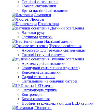
Технічні світильники
Точкові світильники
Бра та настінні світильники
Лампочки
Люстры
Прожектори
Датчики освітлення
Датчики руху
Сутінкові датчики
Настільні лампи
Трекове освітлення
Аксесуари для трекових світильників
Трекові і струнні системи
Вуличне освітлення
Архітектурні світильники
Закопувані світильники (ґрунтові)
Консольні світильники
Садові світильники
Світильники на сонячній батареї
LED-лента
Світлодіодна стрічка
Контролери
Блоки живлення
Профіль та комплектуючі для LED-стрічки
Ліхтарики