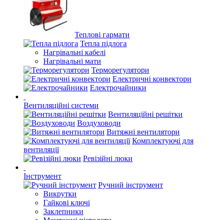
Теплові гармати
Тепла підлога
Нагрівальні кабелі
Нагрівальні мати
Терморегулятори
Електричні конвектори
Електрочайники
Вентиляційні системи
Вентиляційні решітки
Воздуховоди
Витяжні вентилятори
Комплектуючі для
вентиляції
Ревізійні люки
Інструмент
Ручний інструмент
Викрутки
Гайкові ключі
Заклепники