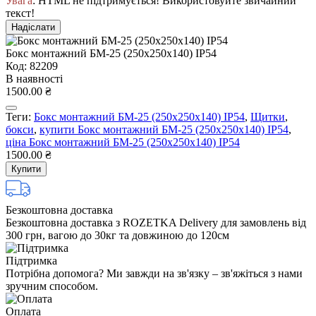
Увага
: HTML не підтримується! Використовуйте звичайний
текст!
Надіслати
Бокс монтажний БМ-25 (250х250х140) IP54
Код: 82209
В наявності
1500.00 ₴
Теги:
Бокс монтажний БМ-25 (250х250х140) IP54
,
Щитки
,
бокси
,
купити Бокс монтажний БМ-25 (250х250х140) IP54
,
ціна Бокс монтажний БМ-25 (250х250х140) IP54
1500.00 ₴
Купити
Безкоштовна доставка
Безкоштовна доставка з ROZETKA Delivery для замовлень від
300 грн, вагою до 30кг та довжиною до 120см
Підтримка
Потрібна допомога? Ми завжди на зв'язку – зв'яжіться з нами
зручним способом.
Оплата