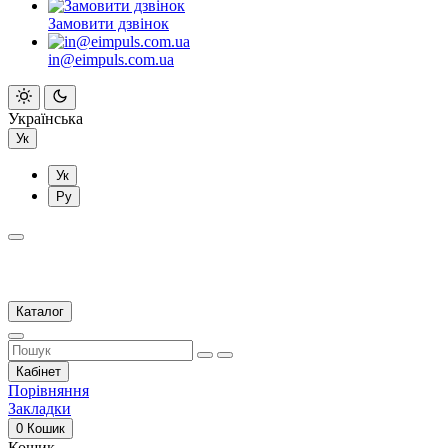
Замовити дзвінок
in@eimpuls.com.ua
Українська
Ук
Ук
Ру
Каталог
Кабінет
Порівняння
Закладки
0
Кошик
Кошик