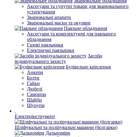
Зварювальне обладнання
Аксесуари та супутні товари для зварювального
устаткування
Зварювальні апарати
Зварювальні маски та окуляри
Паяльне обладнання
Аксесуари та комплектуючі для паяльного
обладнання
Газові паяльники
Електричні паяльники
Засоби
індивідуального захисту
Будівельне кріплення
Анкери
Болти
Гайки
Дюбелі
Саморізи
Шайби
Шурупи
Електроінструмент
Шліфувальні та полірувальні машини (болгарки)
Дальноміри