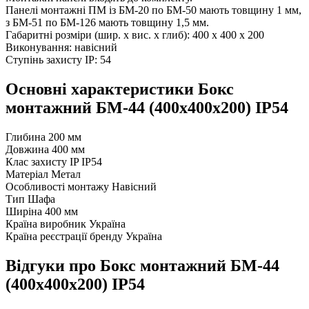
Панелі монтажні ПМ із БМ-20 по БМ-50 мають товщину 1 мм,
з БМ-51 по БМ-126 мають товщину 1,5 мм.
Габаритні розміри (шир. х вис. х глиб): 400 х 400 х 200
Виконування: навісний
Ступінь захисту IP: 54
Основні характеристики Бокс
монтажний БМ-44 (400х400х200) IP54
Глибина
200 мм
Довжина
400 мм
Клас захисту IP
IP54
Матеріал
Метал
Особливості монтажу
Навісний
Тип
Шафа
Ширіна
400 мм
Країна виробник
Україна
Країна реєстрації бренду
Україна
Відгуки про Бокс монтажний БМ-44
(400х400х200) IP54