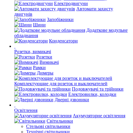
Електродвигуни
Автомати захисту
двигунів
Запобіжники
Шини
Додаткове модульне
обладнання
Конденсатори
Розетки, вимикачі
Розетки
Вимикачі
Рамки
Димеры
Комплектующие для розеток и выключателей
Подовжувачі та трійники
Електровилки, колодки
Дверні дзвоники
Освітлення
Акумуляторне освітлення
Світильники
Стельові світильники
Технічні світильники