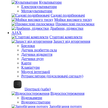
Культиватори
Електрокультиватори
Мотокультиватори
Садові подрібнювачі
Мойки високого тиску
Промислові пилосмоки
Драбини, підмостки
AJAX
Стартові комплекти
Захист від вторгнення
Брелоки
Датчик розбиття скла
Датчики відкриття
Датчики руху
Карти
Клавіатури
Модулі інтеграції
Ретранслятори (підсилювачі сигналу)
Централі (хаби)
Відеоспостереження
Відеокамери
Відеореєстратори
Запобігання потопу