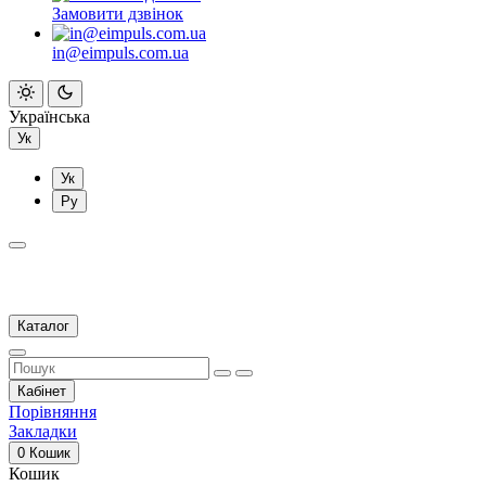
Замовити дзвінок
in@eimpuls.com.ua
Українська
Ук
Ук
Ру
Каталог
Кабінет
Порівняння
Закладки
0
Кошик
Кошик