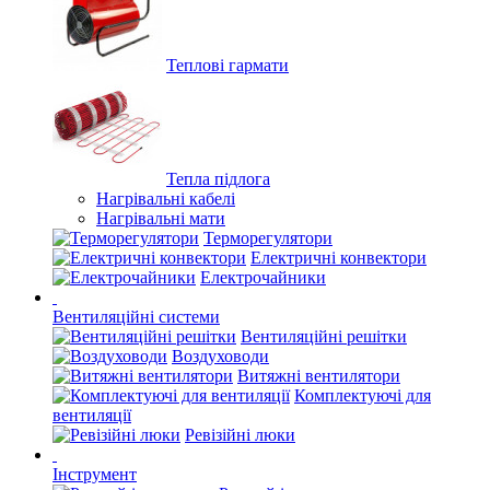
Теплові гармати
Тепла підлога
Нагрівальні кабелі
Нагрівальні мати
Терморегулятори
Електричні конвектори
Електрочайники
Вентиляційні системи
Вентиляційні решітки
Воздуховоди
Витяжні вентилятори
Комплектуючі для
вентиляції
Ревізійні люки
Інструмент