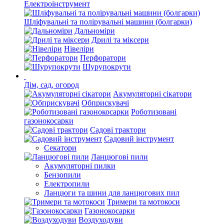
Електроінструмент
Шліфувальні та полірувальні машини (болгарки)
Дальноміри
Дрилі та міксери
Нівеліри
Перфоратори
Шурупокрути
Дім, сад, огород
Акумуляторні сікатори
Обприскувачі
Роботизовані
газонокосарки
Садові трактори
Садовий інструмент
Секатори
Ланцюгові пили
Акумуляторні пилки
Бензопили
Електропили
Ланцюги та шини для ланцюгових пил
Тримери та мотокоси
Газонокосарки
Воздуходуви