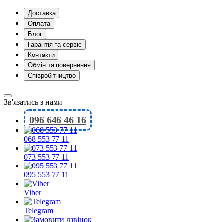
Доставка
Оплата
Блог
Гарантія та сервіс
Контакти
Обмін та повернення
Співробітництво
Зв'язатись з нами
096 646 46 16
068 553 77 11
073 553 77 11
095 553 77 11
Viber
Telegram