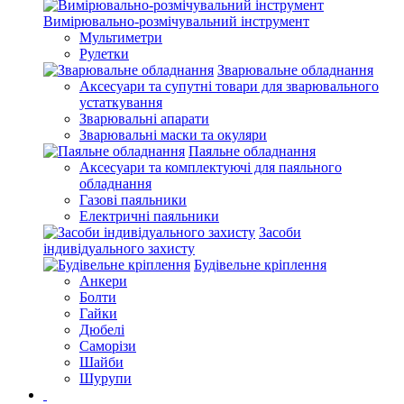
Вимірювально-розмічувальний інструмент
Мультиметри
Рулетки
Зварювальне обладнання
Аксесуари та супутні товари для зварювального
устаткування
Зварювальні апарати
Зварювальні маски та окуляри
Паяльне обладнання
Аксесуари та комплектуючі для паяльного
обладнання
Газові паяльники
Електричні паяльники
Засоби
індивідуального захисту
Будівельне кріплення
Анкери
Болти
Гайки
Дюбелі
Саморізи
Шайби
Шурупи