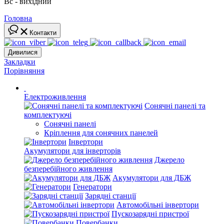
Вс - вихідний
Головна
Контакти
Дивилися
Закладки
Порівняння
Електроживлення
Сонячні панелі та
комплектуючі
Сонячні панелі
Кріплення для сонячних панелей
Інвертори
Акумулятори для інверторів
Джерело
безперебійного живлення
Акумулятори для ДБЖ
Генератори
Зарядні станції
Автомобільні інвертори
Пускозарядні пристрої
Повербанки