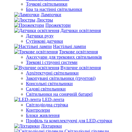
Точкові світильники
Бра та настінні світильники
Лампочки
Люстры
Прожектори
Датчики освітлення
Датчики руху
Сутінкові датчики
Настільні лампи
Трекове освітлення
Аксесуари для трекових світильників
Трекові і струнні системи
Вуличне освітлення
Архітектурні світильники
Закопувані світильники (ґрунтові)
Консольні світильники
Садові світильники
Світильники на сонячній батареї
LED-лента
Світлодіодна стрічка
Контролери
Блоки живлення
Профіль та комплектуючі для LED-стрічки
Ліхтарики
Світлодіодні гірлянди