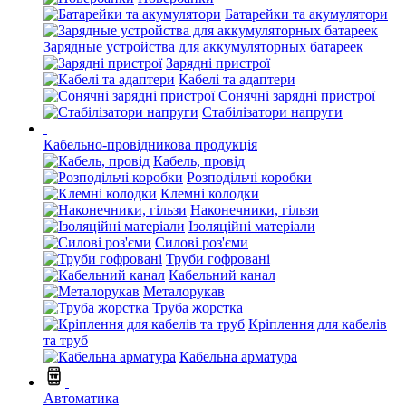
Батарейки та акумулятори
Зарядные устройства для аккумуляторных батареек
Зарядні пристрої
Кабелі та адаптери
Сонячні зарядні пристрої
Стабілізатори напруги
Кабельно-провідникова продукція
Кабель, провід
Розподільчі коробки
Клемні колодки
Наконечники, гільзи
Ізоляційні матеріали
Силові роз'єми
Труби гофровані
Кабельний канал
Металорукав
Труба жорстка
Кріплення для кабелів
та труб
Кабельна арматура
Автоматика