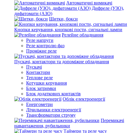
Автоматичні вимикачі
Дифреле (УЗО),
дифатомати (АЗО)
Щитки, бокси
Кнопки керування, кнопкові пости, сигнальні лампи
Релейне обладнання
Реле напруги
Реле контролю фаз
Проміжне реле
Пускачі, контактори та допоміжне обладнання
Пускачі
Контактори
Теплове реле
Котушки керування
Блок затримки
Блок додаткових контактів
Облік електроенергії
Енергометри
Лічильники електроенергії
Трансформатори струму
Перемикачі
навантаження, рубильники
Таймери та реле часу