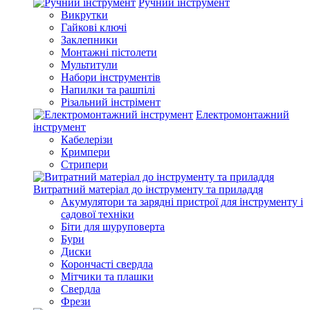
Ручний інструмент
Викрутки
Гайкові ключі
Заклепники
Монтажні пістолети
Мультитули
Набори інструментів
Напилки та рашпілі
Різальний інстрімент
Електромонтажний
інструмент
Кабелерізи
Кримпери
Стрипери
Витратний матеріал до інструменту та приладдя
Акумулятори та зарядні пристрої для інструменту і
садової техніки
Біти для шуруповерта
Бури
Диски
Корончасті свердла
Мітчики та плашки
Свердла
Фрези