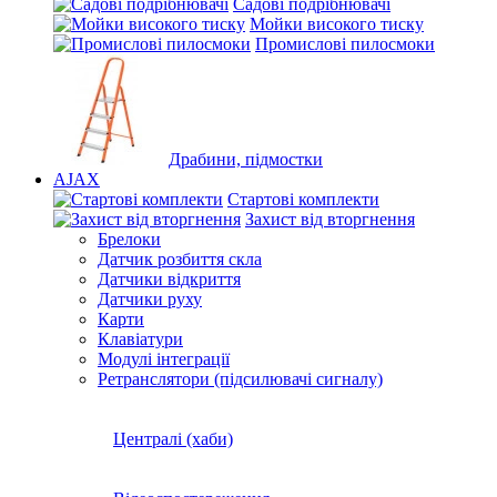
Садові подрібнювачі
Мойки високого тиску
Промислові пилосмоки
Драбини, підмостки
AJAX
Стартові комплекти
Захист від вторгнення
Брелоки
Датчик розбиття скла
Датчики відкриття
Датчики руху
Карти
Клавіатури
Модулі інтеграції
Ретранслятори (підсилювачі сигналу)
Централі (хаби)
Відеоспостереження
Відеокамери