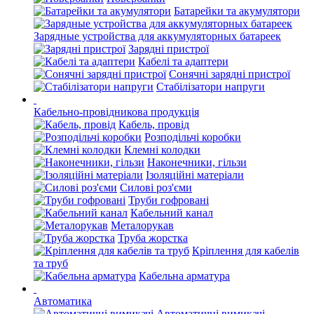
Батарейки та акумулятори
Зарядные устройства для аккумуляторных батареек
Зарядні пристрої
Кабелі та адаптери
Сонячні зарядні пристрої
Стабілізатори напруги
Кабельно-провідникова продукція
Кабель, провід
Розподільчі коробки
Клемні колодки
Наконечники, гільзи
Ізоляційні матеріали
Силові роз'єми
Труби гофровані
Кабельний канал
Металорукав
Труба жорстка
Кріплення для кабелів
та труб
Кабельна арматура
Автоматика
Автоматичні вимикачі