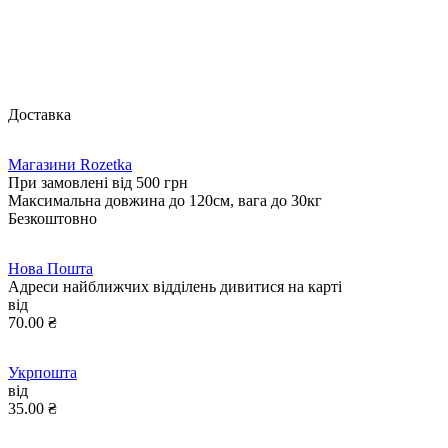
Глибина
220 мм
Довжина
350 мм
Клас захисту IP
IP54
Матеріал
Метал
Особливості монтажу
Навісний
Тип
Шафа
Ширіна
600 мм
Країна виробник
Україна
Країна реєстрації бренду
Україна
Відгуки про Бокс монтажний БМ-60
(350х600х220) IP54
0
0
Написати відгук
1
0%
2
0%