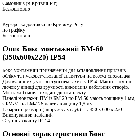
3
0%
4
0%
5
0%
Відгуків про цей товар ще не було.
Написати відгук