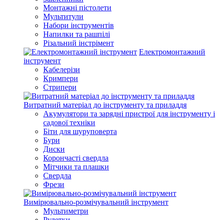
Монтажні пістолети
Мультитули
Набори інструментів
Напилки та рашпілі
Різальний інстрімент
Електромонтажний
інструмент
Кабелерізи
Кримпери
Стрипери
Витратний матеріал до інструменту та приладдя
Акумулятори та зарядні пристрої для інструменту і
садової техніки
Біти для шуруповерта
Бури
Диски
Корончасті свердла
Мітчики та плашки
Свердла
Фрези
Вимірювально-розмічувальний інструмент
Мультиметри
Рулетки