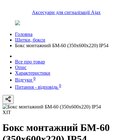
Все про товар
Опис
Характеристики
0
Відгуки
0
Питання - відповідь
ХІТ
Бокс монтажний БМ-60
(350х600х220) IP54
Виробник:
Bilmax
В наявності
Код:
82211
4425.00 ₴
Купити