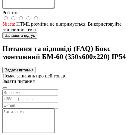
300 грн, вагою до 30кг та довжиною до 120см
Підтримка
Потрібна допомога? Ми завжди на зв'язку – зв'яжіться з нами
зручним способом.
Оплата
Різні способи оплати для вашої зручності (працюємо з ПДВ)
Гарантія якості
Тільки якісна та сертифікована продукція
Бонуси
Бонуси та подарунки для постійних клієнтів магазину
Знижки
Більше знижок, більше заощаджень!
Бажаєте бути в курсі всіх акцій та знижок?
Підпишіться на розсилку
Підписатися
Підписатися