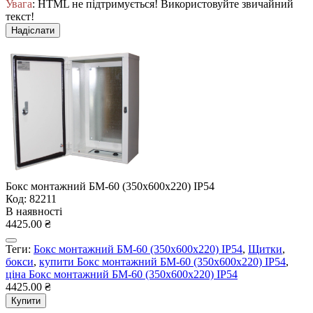
+38(068) 553 77 11
+38(073) 553 77 11
+38(095) 553 77 11
in@eimpuls.com.ua
Пн-Пт: з 8-30 до 17-00
Сб: з 8-30 до 16-00
Нд: вихідний
м. Кривий Ріг, вул.Ярослава Мудрого, 72В
Telegram
Viber
Інформація
Гарантія та сервіс
Оплата
Повернення та обмін
Політика конфіденційності