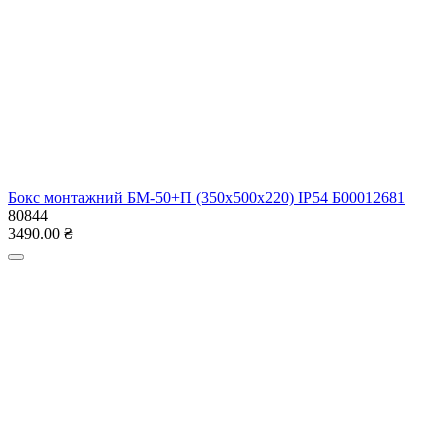
Готівкою при отримані
Безготівковий розрахунок
Доставка
Магазини Rozetka
При замовлені від 500 грн
Максимальна довжина до 120см, вага до 30кг
Безкоштовно
Нова Пошта
Адреси найближчих відділень дивитися на карті
від
70.00 ₴
Укрпошта
від
35.00 ₴
Самовивіз (м.Кривий Ріг)