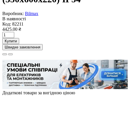
Швидке замовлення
Додаткові товари за вигідною ціною
Бокс монтажний БМ-30 (250х300х140) IP54
80843
1700.00 ₴
Бокс монтажний БМ-40 (250х400х140) IP54
80845
1775.00 ₴
Бокс монтажний БМ-50+П (350х500х220) IP54 Б00012681
80844
3490.00 ₴