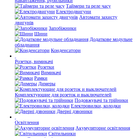
навантаження, рубильники
Таймери та реле часу
Електродвигуни
Автомати захисту
двигунів
Запобіжники
Шини
Додаткове модульне
обладнання
Конденсатори
Розетки, вимикачі
Розетки
Вимикачі
Рамки
Димеры
Комплектующие для розеток и выключателей
Подовжувачі та трійники
Електровилки, колодки
Дверні дзвоники
Освітлення
Акумуляторне освітлення
Світильники