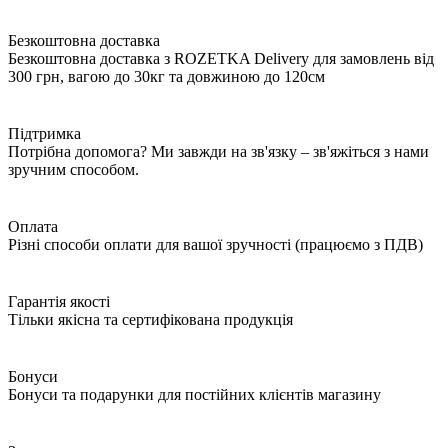
Про нас
Доставка
Публічна оферта
Виробники
Сертифікат
Партнерська програма
Акції
Карта сайту
Категорії
Кабельно-провідникова продукція
Автоматика
Електроживлення
Розетки, вимикачі
Освітлення
Кліматична техніка
Вентиляційні системи
Інструмент
Дім, сад, огород
Клієнту
Особистий кабінет
Історія замовлень