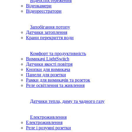
Відеореєстратори
Запобігання потопу
Датчики затоплення
Крани перекриття води
Комфорт та
продуктивність
Вимикачі LightSwitch
Датчики якості повітря
Кнопки для вимикача
Панели для розетки
Рамки для вимикачів та розеток
Реле освітлення та живлення
Датчики тепла,
диму та чадного газу
Електроживлення
Електроживлення
Реле і розумні розетки
Аксесуари для
сигналізації Ajax
Головна
Щитки, бокси
Бокс монтажний БМ-60 (350х600х220) IP54