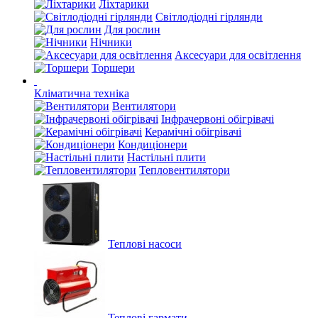
Ліхтарики
Світлодіодні гірлянди
Для рослин
Нічники
Аксесуари для освітлення
Торшери
Кліматична техніка
Вентилятори
Інфрачервоні обігрівачі
Керамічні обігрівачі
Кондиціонери
Настільні плити
Тепловентилятори
Теплові насоси
Теплові гармати