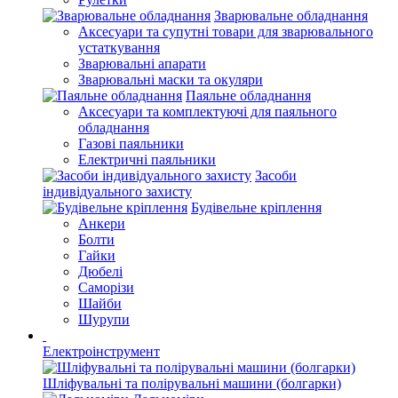
Зварювальне обладнання
Аксесуари та супутні товари для зварювального
устаткування
Зварювальні апарати
Зварювальні маски та окуляри
Паяльне обладнання
Аксесуари та комплектуючі для паяльного
обладнання
Газові паяльники
Електричні паяльники
Засоби
індивідуального захисту
Будівельне кріплення
Анкери
Болти
Гайки
Дюбелі
Саморізи
Шайби
Шурупи
Електроінструмент
Шліфувальні та полірувальні машини (болгарки)