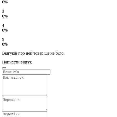
Надіслати
Бокс монтажний БМ-60 (350х600х220) IP54
Код: 82211
В наявності
4425.00 ₴
Теги:
Бокс монтажний БМ-60 (350х600х220) IP54
,
Щитки
,
бокси
,
купити Бокс монтажний БМ-60 (350х600х220) IP54
,
ціна Бокс монтажний БМ-60 (350х600х220) IP54
4425.00 ₴
Купити
Безкоштовна доставка
Безкоштовна доставка з ROZETKA Delivery для замовлень від