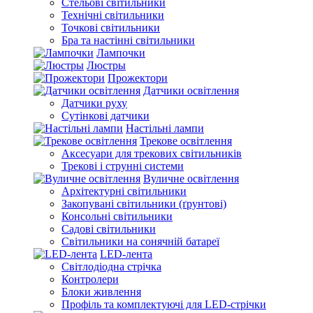
Стельові світильники
Технічні світильники
Точкові світильники
Бра та настінні світильники
Лампочки
Люстры
Прожектори
Датчики освітлення
Датчики руху
Сутінкові датчики
Настільні лампи
Трекове освітлення
Аксесуари для трекових світильників
Трекові і струнні системи
Вуличне освітлення
Архітектурні світильники
Закопувані світильники (ґрунтові)
Консольні світильники
Садові світильники
Світильники на сонячній батареї
LED-лента
Світлодіодна стрічка
Контролери
Блоки живлення
Профіль та комплектуючі для LED-стрічки