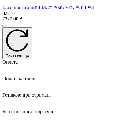
Безкоштовно
Кур'єрська доставка по Кривому Рогу
по графіку
Безкоштовно
Опис Бокс монтажний БМ-60
(350х600х220) IP54
Бокс монтажний призначений для встановлення приладів
обліку та пускорегульованої апаратури на розсуд споживача.
Для вуличних умов зі ступенем захисту IP54. Мають знімний
лючок у днищі для зручності виконання кабельних отворів.
Монтажні панелі входять до комплекту.
Панелі монтажні ПМ із БМ-20 по БМ-50 мають товщину 1 мм,
з БМ-51 по БМ-126 мають товщину 1,5 мм.
Габаритні розміри (-шир. хос. х глуб) —: 350 х 600 х 220
Виконування: навісний
Ступінь захисту IP: 54
Основні характеристики Бокс
монтажний БМ-60 (350х600х220) IP54