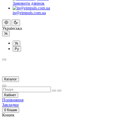
Замовити дзвінок
in@eimpuls.com.ua
Українська
Ук
Ук
Ру
Каталог
Кабінет
Порівняння
Закладки
0
Кошик
Кошик