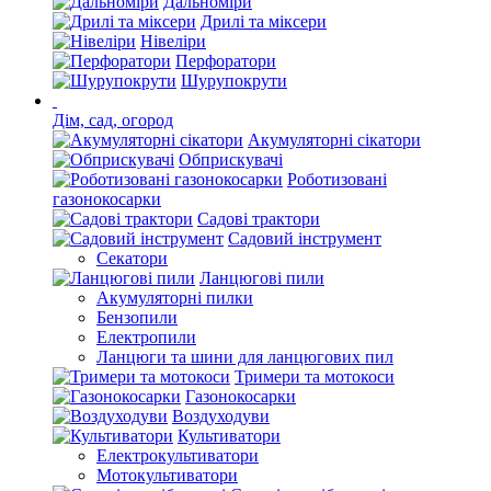
Дальноміри
Дрилі та міксери
Нівеліри
Перфоратори
Шурупокрути
Дім, сад, огород
Акумуляторні сікатори
Обприскувачі
Роботизовані
газонокосарки
Садові трактори
Садовий інструмент
Секатори
Ланцюгові пили
Акумуляторні пилки
Бензопили
Електропили
Ланцюги та шини для ланцюгових пил
Тримери та мотокоси
Газонокосарки
Воздуходуви
Культиватори
Електрокультиватори
Мотокультиватори