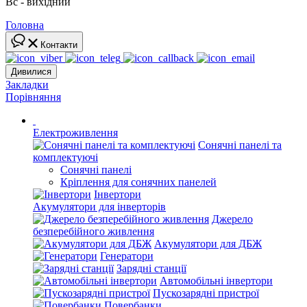
Вс - вихідний
Головна
Контакти
Дивилися
Закладки
Порівняння
Електроживлення
Сонячні панелі та
комплектуючі
Сонячні панелі
Кріплення для сонячних панелей
Інвертори
Акумулятори для інверторів
Джерело
безперебійного живлення
Акумулятори для ДБЖ
Генератори
Зарядні станції
Автомобільні інвертори
Пускозарядні пристрої
Повербанки