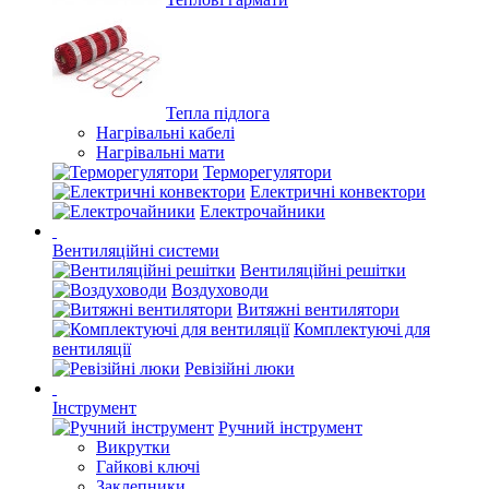
Тепла підлога
Нагрівальні кабелі
Нагрівальні мати
Терморегулятори
Електричні конвектори
Електрочайники
Вентиляційні системи
Вентиляційні решітки
Воздуховоди
Витяжні вентилятори
Комплектуючі для
вентиляції
Ревізійні люки
Інструмент
Ручний інструмент
Викрутки
Гайкові ключі
Заклепники