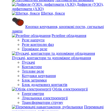
Дифреле (УЗО),
дифатомати (АЗО)
Щитки, бокси
Кнопки керування, кнопкові пости, сигнальні
лампи
Релейне обладнання
Реле напруги
Реле контролю фаз
Проміжне реле
Пускачі, контактори та допоміжне обладнання
Пускачі
Контактори
Теплове реле
Котушки керування
Блок затримки
Блок додаткових контактів
Облік електроенергії
Енергометри
Лічильники електроенергії
Трансформатори струму
Перемикачі