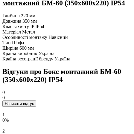
Рейтинг
Увага:
HTML розмітка не підтримується. Використовуйте
звичайний текст.
Залишити відгук
Питання та відповіді (FAQ) Бокс
монтажний БМ-60 (350х600х220) IP54
Задати питання
Немає запитань про цей товар.
Задати питання
Увага
: HTML не підтримується! Використовуйте звичайний
текст!