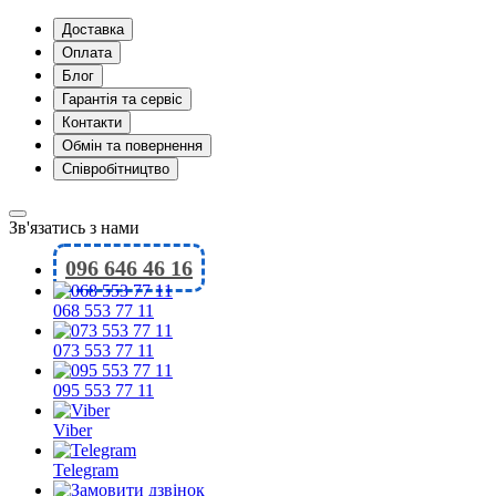
Доставка
Оплата
Блог
Гарантія та сервіс
Контакти
Обмін та повернення
Співробітництво
Зв'язатись з нами
096 646 46 16
068 553 77 11
073 553 77 11
095 553 77 11
Viber
Telegram