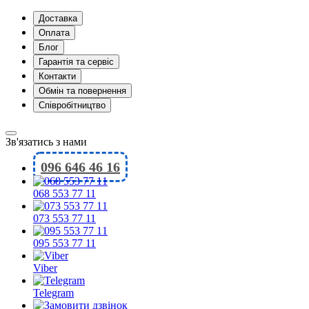
Доставка
Оплата
Блог
Гарантія та сервіс
Контакти
Обмін та повернення
Співробітництво
Зв'язатись з нами
096 646 46 16
068 553 77 11
073 553 77 11
095 553 77 11
Viber
Telegram