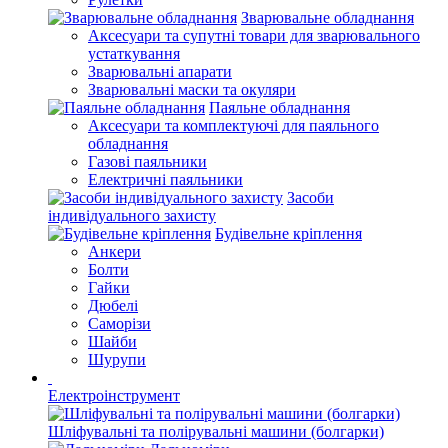
Зварювальне обладнання
Аксесуари та супутні товари для зварювального
устаткування
Зварювальні апарати
Зварювальні маски та окуляри
Паяльне обладнання
Аксесуари та комплектуючі для паяльного
обладнання
Газові паяльники
Електричні паяльники
Засоби
індивідуального захисту
Будівельне кріплення
Анкери
Болти
Гайки
Дюбелі
Саморізи
Шайби
Шурупи
Електроінструмент
Шліфувальні та полірувальні машини (болгарки)