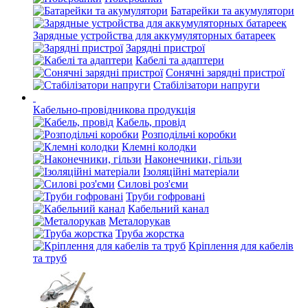
Батарейки та акумулятори
Зарядные устройства для аккумуляторных батареек
Зарядні пристрої
Кабелі та адаптери
Сонячні зарядні пристрої
Стабілізатори напруги
Кабельно-провідникова продукція
Кабель, провід
Розподільчі коробки
Клемні колодки
Наконечники, гільзи
Ізоляційні матеріали
Силові роз'єми
Труби гофровані
Кабельний канал
Металорукав
Труба жорстка
Кріплення для кабелів
та труб