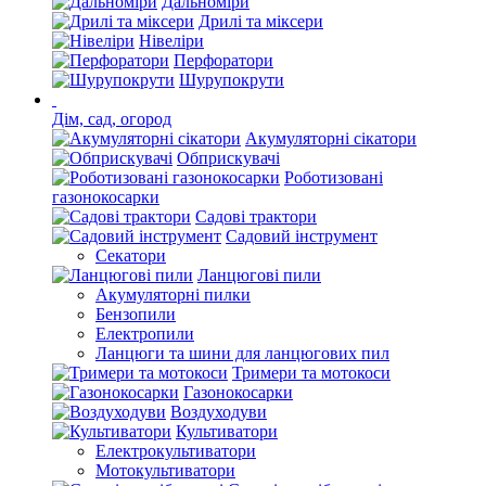
Дальноміри
Дрилі та міксери
Нівеліри
Перфоратори
Шурупокрути
Дім, сад, огород
Акумуляторні сікатори
Обприскувачі
Роботизовані
газонокосарки
Садові трактори
Садовий інструмент
Секатори
Ланцюгові пили
Акумуляторні пилки
Бензопили
Електропили
Ланцюги та шини для ланцюгових пил
Тримери та мотокоси
Газонокосарки
Воздуходуви
Культиватори
Електрокультиватори
Мотокультиватори