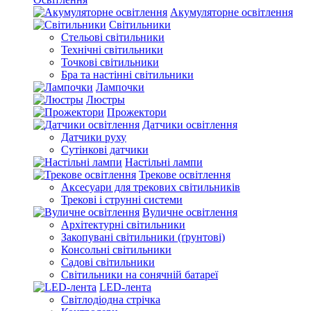
Акумуляторне освітлення
Світильники
Стельові світильники
Технічні світильники
Точкові світильники
Бра та настінні світильники
Лампочки
Люстры
Прожектори
Датчики освітлення
Датчики руху
Сутінкові датчики
Настільні лампи
Трекове освітлення
Аксесуари для трекових світильників
Трекові і струнні системи
Вуличне освітлення
Архітектурні світильники
Закопувані світильники (ґрунтові)
Консольні світильники
Садові світильники
Світильники на сонячній батареї
LED-лента
Світлодіодна стрічка