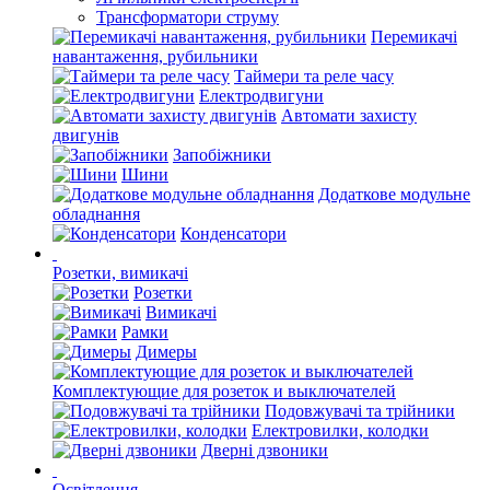
Трансформатори струму
Перемикачі
навантаження, рубильники
Таймери та реле часу
Електродвигуни
Автомати захисту
двигунів
Запобіжники
Шини
Додаткове модульне
обладнання
Конденсатори
Розетки, вимикачі
Розетки
Вимикачі
Рамки
Димеры
Комплектующие для розеток и выключателей
Подовжувачі та трійники
Електровилки, колодки
Дверні дзвоники
Освітлення