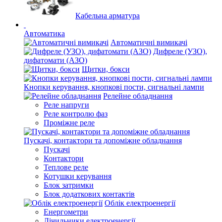
Кабельна арматура
Автоматика
Автоматичні вимикачі
Дифреле (УЗО),
дифатомати (АЗО)
Щитки, бокси
Кнопки керування, кнопкові пости, сигнальні лампи
Релейне обладнання
Реле напруги
Реле контролю фаз
Проміжне реле
Пускачі, контактори та допоміжне обладнання
Пускачі
Контактори
Теплове реле
Котушки керування
Блок затримки
Блок додаткових контактів
Облік електроенергії
Енергометри
Лічильники електроенергії