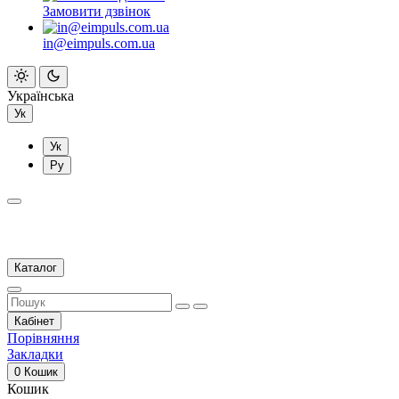
Замовити дзвінок
in@eimpuls.com.ua
Українська
Ук
Ук
Ру
Каталог
Кабінет
Порівняння
Закладки
0
Кошик
Кошик