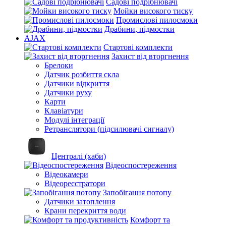
Садові подрібнювачі
Мойки високого тиску
Промислові пилосмоки
Драбини, підмостки
AJAX
Стартові комплекти
Захист від вторгнення
Брелоки
Датчик розбиття скла
Датчики відкриття
Датчики руху
Карти
Клавіатури
Модулі інтеграції
Ретранслятори (підсилювачі сигналу)
Централі (хаби)
Відеоспостереження
Відеокамери
Відеореєстратори
Запобігання потопу
Датчики затоплення
Крани перекриття води
Комфорт та