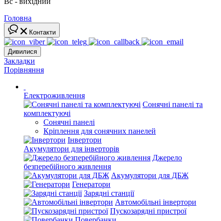
Вс - вихідний
Головна
Контакти
Дивилися
Закладки
Порівняння
Електроживлення
Сонячні панелі та
комплектуючі
Сонячні панелі
Кріплення для сонячних панелей
Інвертори
Акумулятори для інверторів
Джерело
безперебійного живлення
Акумулятори для ДБЖ
Генератори
Зарядні станції
Автомобільні інвертори
Пускозарядні пристрої
Повербанки