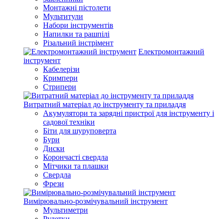
Монтажні пістолети
Мультитули
Набори інструментів
Напилки та рашпілі
Різальний інстрімент
Електромонтажний
інструмент
Кабелерізи
Кримпери
Стрипери
Витратний матеріал до інструменту та приладдя
Акумулятори та зарядні пристрої для інструменту і
садової техніки
Біти для шуруповерта
Бури
Диски
Корончасті свердла
Мітчики та плашки
Свердла
Фрези
Вимірювально-розмічувальний інструмент
Мультиметри
Рулетки