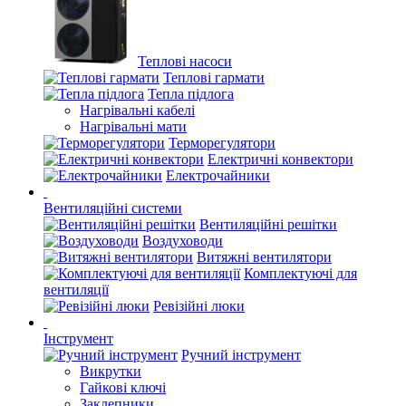
Теплові насоси
Теплові гармати
Тепла підлога
Нагрівальні кабелі
Нагрівальні мати
Терморегулятори
Електричні конвектори
Електрочайники
Вентиляційні системи
Вентиляційні решітки
Воздуховоди
Витяжні вентилятори
Комплектуючі для
вентиляції
Ревізійні люки
Інструмент
Ручний інструмент
Викрутки
Гайкові ключі
Заклепники