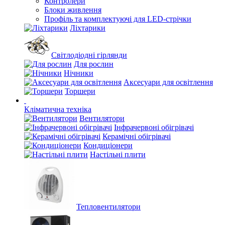
Контролери
Блоки живлення
Профіль та комплектуючі для LED-стрічки
Ліхтарики
Світлодіодні гірлянди
Для рослин
Нічники
Аксесуари для освітлення
Торшери
Кліматична техніка
Вентилятори
Інфрачервоні обігрівачі
Керамічні обігрівачі
Кондиціонери
Настільні плити
Тепловентилятори