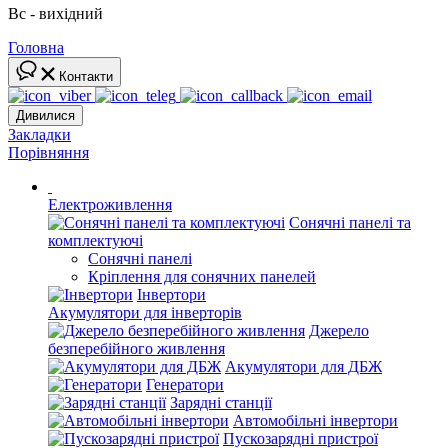
Вс - вихідний
Головна
Контакти
Дивилися
Закладки
Порівняння
Електроживлення
Сонячні панелі та
комплектуючі
Сонячні панелі
Кріплення для сонячних панелей
Інвертори
Акумулятори для інверторів
Джерело
безперебійного живлення
Акумулятори для ДБЖ
Генератори
Зарядні станції
Автомобільні інвертори
Пускозарядні пристрої