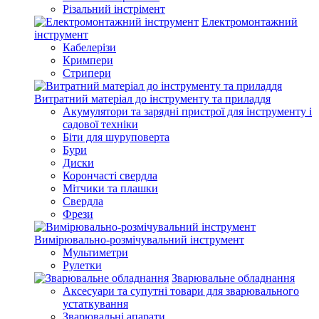
Різальний інстрімент
Електромонтажний
інструмент
Кабелерізи
Кримпери
Стрипери
Витратний матеріал до інструменту та приладдя
Акумулятори та зарядні пристрої для інструменту і
садової техніки
Біти для шуруповерта
Бури
Диски
Корончасті свердла
Мітчики та плашки
Свердла
Фрези
Вимірювально-розмічувальний інструмент
Мультиметри
Рулетки
Зварювальне обладнання
Аксесуари та супутні товари для зварювального
устаткування
Зварювальні апарати