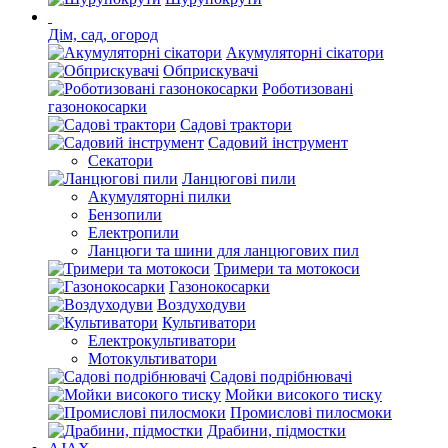
Дім, сад, огород
Акумуляторні сікатори
Обприскувачі
Роботизовані
газонокосарки
Садові трактори
Садовий інструмент
Секатори
Ланцюгові пили
Акумуляторні пилки
Бензопили
Електропили
Ланцюги та шини для ланцюгових пил
Тримери та мотокоси
Газонокосарки
Воздуходуви
Культиватори
Електрокультиватори
Мотокультиватори
Садові подрібнювачі
Мойки високого тиску
Промислові пилосмоки
Драбини, підмостки