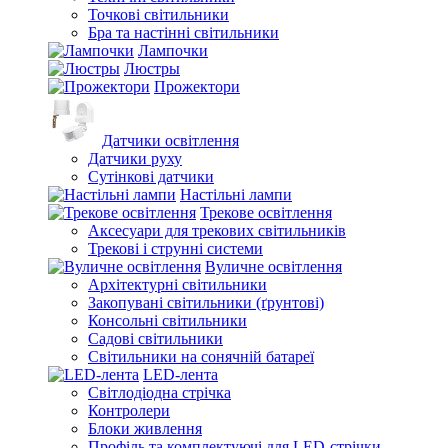
Точкові світильники
Бра та настінні світильники
Лампочки
Люстры
Прожектори
Датчики освітлення
Датчики руху
Сутінкові датчики
Настільні лампи
Трекове освітлення
Аксесуари для трекових світильників
Трекові і струнні системи
Вуличне освітлення
Архітектурні світильники
Закопувані світильники (ґрунтові)
Консольні світильники
Садові світильники
Світильники на сонячній батареї
LED-лента
Світлодіодна стрічка
Контролери
Блоки живлення
Профіль та комплектуючі для LED-стрічки