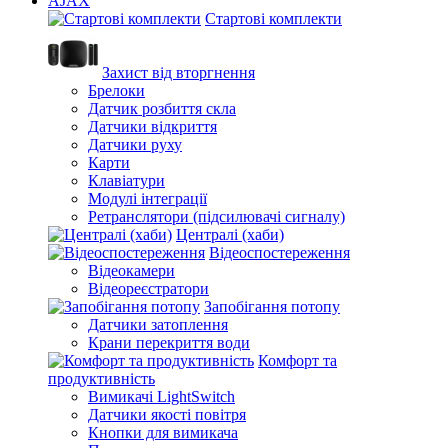
AJAX
Стартові комплекти
Захист від вторгнення
Брелоки
Датчик розбиття скла
Датчики відкриття
Датчики руху
Карти
Клавіатури
Модулі інтеграції
Ретранслятори (підсилювачі сигналу)
Централі (хаби)
Відеоспостереження
Відеокамери
Відеореєстратори
Запобігання потопу
Датчики затоплення
Крани перекриття води
Комфорт та
продуктивність
Вимикачі LightSwitch
Датчики якості повітря
Кнопки для вимикача