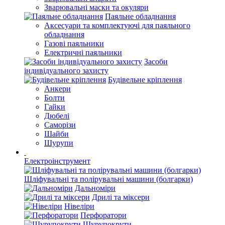
Зварювальні маски та окуляри
Паяльне обладнання
Аксесуари та комплектуючі для паяльного
обладнання
Газові паяльники
Електричні паяльники
Засоби
індивідуального захисту
Будівельне кріплення
Анкери
Болти
Гайки
Дюбелі
Саморізи
Шайби
Шурупи
Електроінструмент
Шліфувальні та полірувальні машини (болгарки)
Дальноміри
Дрилі та міксери
Нівеліри
Перфоратори
Шурупокрути