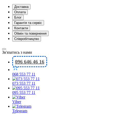
Доставка
Оплата
Блог
Гарантія та сервіс
Контакти
Обмін та повернення
Співробітництво
Зв'язатись з нами
096 646 46 16
068 553 77 11
073 553 77 11
095 553 77 11
Viber
Telegram