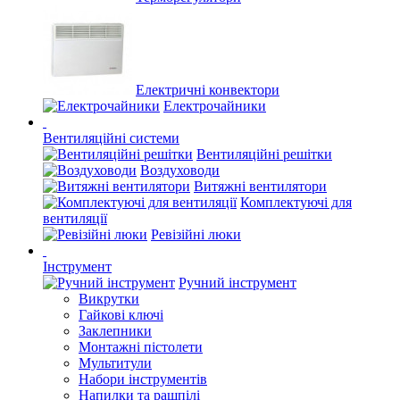
Електричні конвектори
Електрочайники
Вентиляційні системи
Вентиляційні решітки
Воздуховоди
Витяжні вентилятори
Комплектуючі для
вентиляції
Ревізійні люки
Інструмент
Ручний інструмент
Викрутки
Гайкові ключі
Заклепники
Монтажні пістолети
Мультитули
Набори інструментів
Напилки та рашпілі