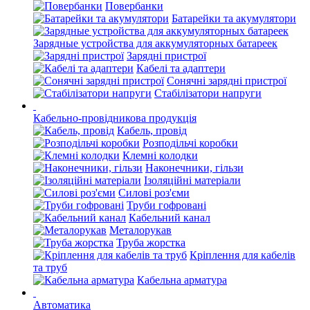
Повербанки
Батарейки та акумулятори
Зарядные устройства для аккумуляторных батареек
Зарядні пристрої
Кабелі та адаптери
Сонячні зарядні пристрої
Стабілізатори напруги
Кабельно-провідникова продукція
Кабель, провід
Розподільчі коробки
Клемні колодки
Наконечники, гільзи
Ізоляційні матеріали
Силові роз'єми
Труби гофровані
Кабельний канал
Металорукав
Труба жорстка
Кріплення для кабелів
та труб
Кабельна арматура
Автоматика