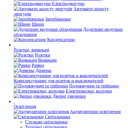
Електродвигуни
Автомати захисту
двигунів
Запобіжники
Шини
Додаткове модульне
обладнання
Конденсатори
Розетки, вимикачі
Розетки
Вимикачі
Рамки
Димеры
Комплектующие для розеток и выключателей
Подовжувачі та трійники
Електровилки, колодки
Дверні дзвоники
Освітлення
Акумуляторне освітлення
Світильники
Стельові світильники
Технічні світильники