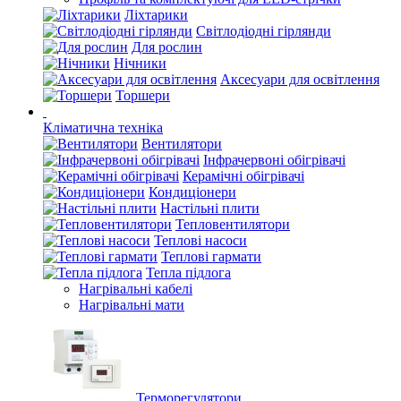
Ліхтарики
Світлодіодні гірлянди
Для рослин
Нічники
Аксесуари для освітлення
Торшери
Кліматична техніка
Вентилятори
Інфрачервоні обігрівачі
Керамічні обігрівачі
Кондиціонери
Настільні плити
Тепловентилятори
Теплові насоси
Теплові гармати
Тепла підлога
Нагрівальні кабелі
Нагрівальні мати
Терморегулятори