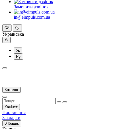
Замовити дзвінок
in@eimpuls.com.ua
Українська
Ук
Ук
Ру
Каталог
Кабінет
Порівняння
Закладки
0
Кошик
Кошик