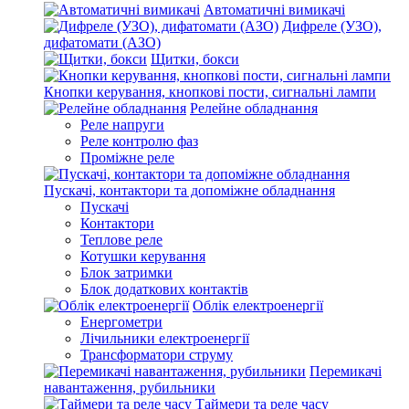
Автоматичні вимикачі
Дифреле (УЗО),
дифатомати (АЗО)
Щитки, бокси
Кнопки керування, кнопкові пости, сигнальні лампи
Релейне обладнання
Реле напруги
Реле контролю фаз
Проміжне реле
Пускачі, контактори та допоміжне обладнання
Пускачі
Контактори
Теплове реле
Котушки керування
Блок затримки
Блок додаткових контактів
Облік електроенергії
Енергометри
Лічильники електроенергії
Трансформатори струму
Перемикачі
навантаження, рубильники
Таймери та реле часу