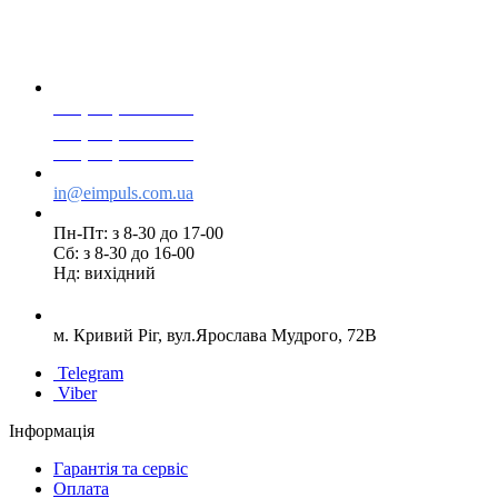
+38(068) 553 77 11
+38(073) 553 77 11
+38(095) 553 77 11
in@eimpuls.com.ua
Пн-Пт: з 8-30 до 17-00
Сб: з 8-30 до 16-00
Нд: вихідний
м. Кривий Ріг, вул.Ярослава Мудрого, 72В
Telegram
Viber
Інформація
Гарантія та сервіс
Оплата