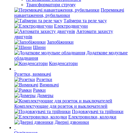
Трансформатори струму
Перемикачі
навантаження, рубильники
Таймери та реле часу
Електродвигуни
Автомати захисту
двигунів
Запобіжники
Шини
Додаткове модульне
обладнання
Конденсатори
Розетки, вимикачі
Розетки
Вимикачі
Рамки
Димеры
Комплектующие для розеток и выключателей
Подовжувачі та трійники
Електровилки, колодки
Дверні дзвоники
Освітлення