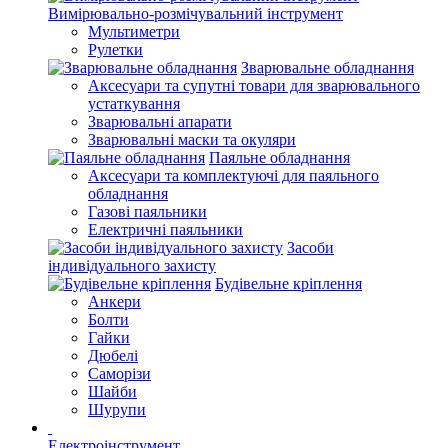
Вимірювально-розмічувальний інструмент
Мультиметри
Рулетки
Зварювальне обладнання
Аксесуари та супутні товари для зварювального
устаткування
Зварювальні апарати
Зварювальні маски та окуляри
Паяльне обладнання
Аксесуари та комплектуючі для паяльного
обладнання
Газові паяльники
Електричні паяльники
Засоби
індивідуального захисту
Будівельне кріплення
Анкери
Болти
Гайки
Дюбелі
Саморізи
Шайби
Шурупи
Електроінструмент