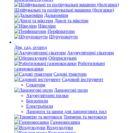
Шліфувальні та полірувальні машини (болгарки)
Дальноміри
Дрилі та міксери
Нівеліри
Перфоратори
Шурупокрути
Дім, сад, огород
Акумуляторні сікатори
Обприскувачі
Роботизовані
газонокосарки
Садові трактори
Садовий інструмент
Секатори
Ланцюгові пили
Акумуляторні пилки
Бензопили
Електропили
Ланцюги та шини для ланцюгових пил
Тримери та мотокоси
Газонокосарки
Воздуходуви
Культиватори