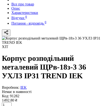
Все про товар
Опис
Характеристики
0
Відгуки
0
Питання - відповідь
ХІТ
Корпус розподільний
металевий ЩРв-18з-3 36
УХЛ3 IP31 TREND IEK
Виробник:
IEK
Немає в наявності
Код:
91282
1492.80 ₴