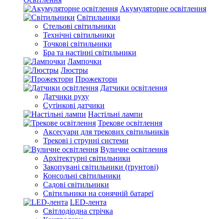
Акумуляторне освітлення
Світильники
Стельові світильники
Технічні світильники
Точкові світильники
Бра та настінні світильники
Лампочки
Люстры
Прожектори
Датчики освітлення
Датчики руху
Сутінкові датчики
Настільні лампи
Трекове освітлення
Аксесуари для трекових світильників
Трекові і струнні системи
Вуличне освітлення
Архітектурні світильники
Закопувані світильники (ґрунтові)
Консольні світильники
Садові світильники
Світильники на сонячній батареї
LED-лента
Світлодіодна стрічка