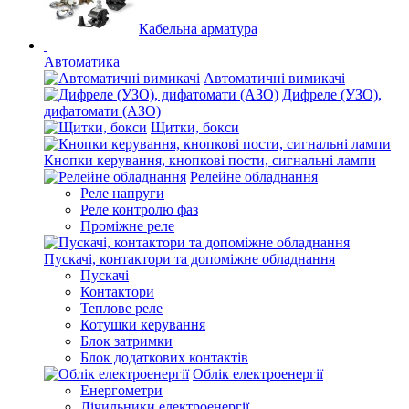
Кабельна арматура
Автоматика
Автоматичні вимикачі
Дифреле (УЗО),
дифатомати (АЗО)
Щитки, бокси
Кнопки керування, кнопкові пости, сигнальні лампи
Релейне обладнання
Реле напруги
Реле контролю фаз
Проміжне реле
Пускачі, контактори та допоміжне обладнання
Пускачі
Контактори
Теплове реле
Котушки керування
Блок затримки
Блок додаткових контактів
Облік електроенергії
Енергометри
Лічильники електроенергії