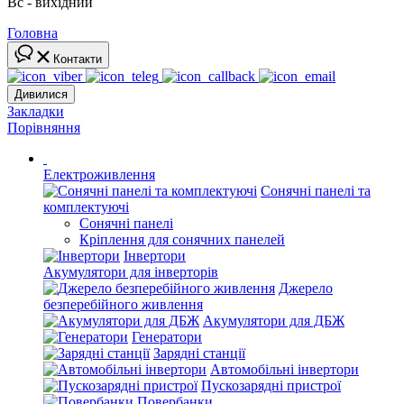
Вс - вихідний
Головна
Контакти
Дивилися
Закладки
Порівняння
Електроживлення
Сонячні панелі та
комплектуючі
Сонячні панелі
Кріплення для сонячних панелей
Інвертори
Акумулятори для інверторів
Джерело
безперебійного живлення
Акумулятори для ДБЖ
Генератори
Зарядні станції
Автомобільні інвертори
Пускозарядні пристрої
Повербанки