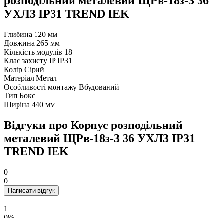
розподільний металевий ЩРв-18з-3 36
УХЛ3 IP31 TREND IEK
Глибина
120 мм
Довжина
265 мм
Кількість модулів
18
Клас захисту IP
IP31
Колір
Сірий
Матеріал
Метал
Особливості монтажу
Вбудований
Тип
Бокс
Ширіна
440 мм
Відгуки про Корпус розподільний
металевий ЩРв-18з-3 36 УХЛ3 IP31
TREND IEK
0
0
Написати відгук
1
0%