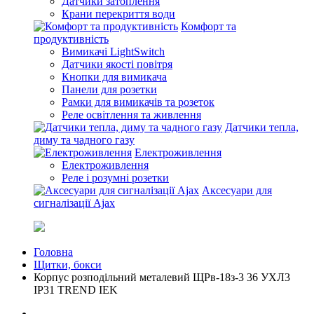
Датчики затоплення
Крани перекриття води
Комфорт та
продуктивність
Вимикачі LightSwitch
Датчики якості повітря
Кнопки для вимикача
Панели для розетки
Рамки для вимикачів та розеток
Реле освітлення та живлення
Датчики тепла,
диму та чадного газу
Електроживлення
Електроживлення
Реле і розумні розетки
Аксесуари для
сигналізації Ajax
Головна
Щитки, бокси
Корпус розподільний металевий ЩРв-18з-3 36 УХЛ3
IP31 TREND IEK