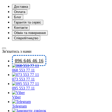
Доставка
Оплата
Блог
Гарантія та сервіс
Контакти
Обмін та повернення
Співробітництво
Зв'язатись з нами
096 646 46 16
068 553 77 11
073 553 77 11
095 553 77 11
Viber
Telegram