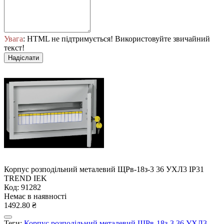
Увага
: HTML не підтримується! Використовуйте звичайний
текст!
Надіслати
Корпус розподільний металевий ЩРв-18з-3 36 УХЛ3 IP31
TREND IEK
Код: 91282
Немає в наявності
1492.80 ₴
Теги:
Корпус розподільний металевий ЩРв-18з-3 36 УХЛ3