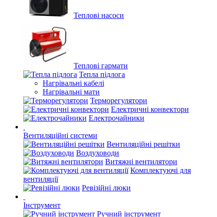
Теплові насоси
Теплові гармати
Тепла підлога
Нагрівальні кабелі
Нагрівальні мати
Терморегулятори
Електричні конвектори
Електрочайники
Вентиляційні системи
Вентиляційні решітки
Воздуховоди
Витяжні вентилятори
Комплектуючі для
вентиляції
Ревізійні люки
Інструмент
Ручний інструмент