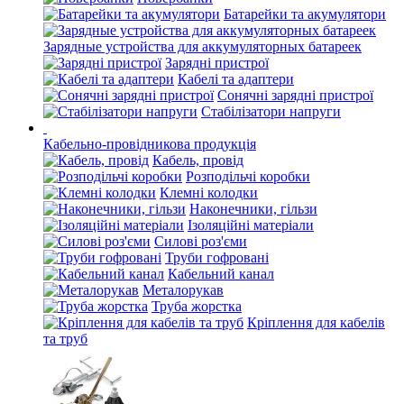
Батарейки та акумулятори
Зарядные устройства для аккумуляторных батареек
Зарядні пристрої
Кабелі та адаптери
Сонячні зарядні пристрої
Стабілізатори напруги
Кабельно-провідникова продукція
Кабель, провід
Розподільчі коробки
Клемні колодки
Наконечники, гільзи
Ізоляційні матеріали
Силові роз'єми
Труби гофровані
Кабельний канал
Металорукав
Труба жорстка
Кріплення для кабелів
та труб