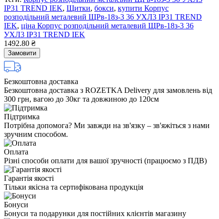
IP31 TREND IEK
,
Щитки
,
бокси
,
купити Корпус
розподільний металевий ЩРв-18з-3 36 УХЛ3 IP31 TREND
IEK
,
ціна Корпус розподільний металевий ЩРв-18з-3 36
УХЛ3 IP31 TREND IEK
1492.80 ₴
Замовити
Безкоштовна доставка
Безкоштовна доставка з ROZETKA Delivery для замовлень від
300 грн, вагою до 30кг та довжиною до 120см
Підтримка
Потрібна допомога? Ми завжди на зв'язку – зв'яжіться з нами
зручним способом.
Оплата
Різні способи оплати для вашої зручності (працюємо з ПДВ)
Гарантія якості
Тільки якісна та сертифікована продукція
Бонуси
Бонуси та подарунки для постійних клієнтів магазину