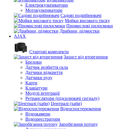
Електрокультиватори
Мотокультиватори
Садові подрібнювачі
Мойки високого тиску
Промислові пилосмоки
Драбини, підмостки
AJAX
Стартові комплекти
Захист від вторгнення
Брелоки
Датчик розбиття скла
Датчики відкриття
Датчики руху
Карти
Клавіатури
Модулі інтеграції
Ретранслятори (підсилювачі сигналу)
Централі (хаби)
Відеоспостереження
Відеокамери
Відеореєстратори
Запобігання потопу