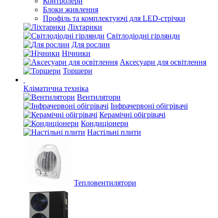
Контролери
Блоки живлення
Профіль та комплектуючі для LED-стрічки
Ліхтарики
Світлодіодні гірлянди
Для рослин
Нічники
Аксесуари для освітлення
Торшери
Кліматична техніка
Вентилятори
Інфрачервоні обігрівачі
Керамічні обігрівачі
Кондиціонери
Настільні плити
Тепловентилятори