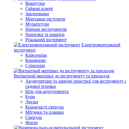
Викрутки
Гайкові ключі
Заклепники
Монтажні пістолети
Мультитули
Набори інструментів
Напилки та рашпілі
Різальний інстрімент
Електромонтажний
інструмент
Кабелерізи
Кримпери
Стрипери
Витратний матеріал до інструменту та приладдя
Акумулятори та зарядні пристрої для інструменту і
садової техніки
Біти для шуруповерта
Бури
Диски
Корончасті свердла
Мітчики та плашки
Свердла
Фрези