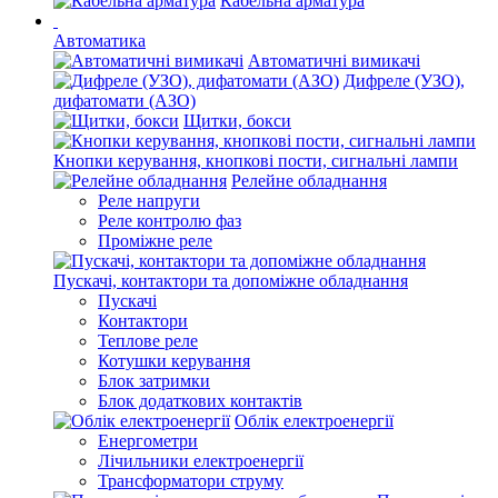
Кабельна арматура
Автоматика
Автоматичні вимикачі
Дифреле (УЗО),
дифатомати (АЗО)
Щитки, бокси
Кнопки керування, кнопкові пости, сигнальні лампи
Релейне обладнання
Реле напруги
Реле контролю фаз
Проміжне реле
Пускачі, контактори та допоміжне обладнання
Пускачі
Контактори
Теплове реле
Котушки керування
Блок затримки
Блок додаткових контактів
Облік електроенергії
Енергометри
Лічильники електроенергії
Трансформатори струму