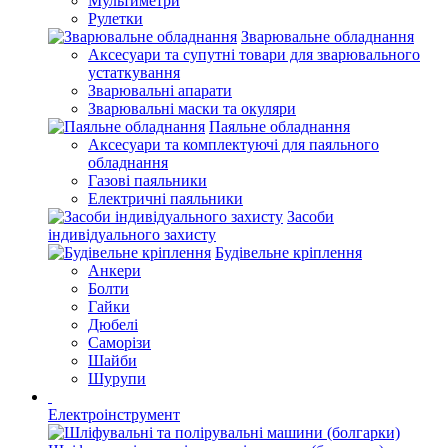
Мультиметри
Рулетки
Зварювальне обладнання
Аксесуари та супутні товари для зварювального
устаткування
Зварювальні апарати
Зварювальні маски та окуляри
Паяльне обладнання
Аксесуари та комплектуючі для паяльного
обладнання
Газові паяльники
Електричні паяльники
Засоби
індивідуального захисту
Будівельне кріплення
Анкери
Болти
Гайки
Дюбелі
Саморізи
Шайби
Шурупи
Електроінструмент