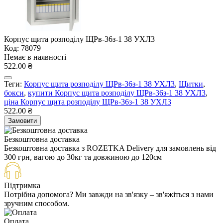
Корпус щита розподілу ЩРв-36з-1 38 УХЛ3
Код: 78079
Немає в наявності
522.00 ₴
Теги:
Корпус щита розподілу ЩРв-36з-1 38 УХЛ3
,
Щитки
,
бокси
,
купити Корпус щита розподілу ЩРв-36з-1 38 УХЛ3
,
ціна Корпус щита розподілу ЩРв-36з-1 38 УХЛ3
522.00 ₴
Замовити
Безкоштовна доставка
Безкоштовна доставка з ROZETKA Delivery для замовлень від
300 грн, вагою до 30кг та довжиною до 120см
Підтримка
Потрібна допомога? Ми завжди на зв'язку – зв'яжіться з нами
зручним способом.
Оплата