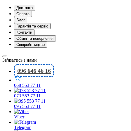
Доставка
Оплата
Блог
Гарантія та сервіс
Контакти
Обмін та повернення
Співробітництво
Зв'язатись з нами
096 646 46 16
068 553 77 11
073 553 77 11
095 553 77 11
Viber
Telegram