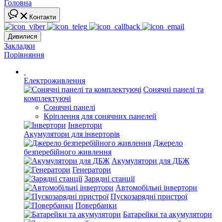
Головна
Контакти
Дивилися
Закладки
Порівняння
Електроживлення
Сонячні панелі та
комплектуючі
Сонячні панелі
Кріплення для сонячних панелей
Інвертори
Акумулятори для інверторів
Джерело
безперебійного живлення
Акумулятори для ДБЖ
Генератори
Зарядні станції
Автомобільні інвертори
Пускозарядні пристрої
Повербанки
Батарейки та акумулятори