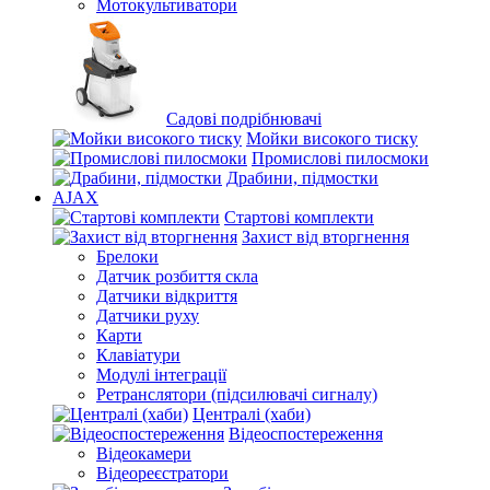
Мотокультиватори
Садові подрібнювачі
Мойки високого тиску
Промислові пилосмоки
Драбини, підмостки
AJAX
Стартові комплекти
Захист від вторгнення
Брелоки
Датчик розбиття скла
Датчики відкриття
Датчики руху
Карти
Клавіатури
Модулі інтеграції
Ретранслятори (підсилювачі сигналу)
Централі (хаби)
Відеоспостереження
Відеокамери
Відеореєстратори