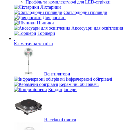
Профіль та комплектуючі для LED-стрічки
Ліхтарики
Світлодіодні гірлянди
Для рослин
Нічники
Аксесуари для освітлення
Торшери
Кліматична техніка
Вентилятори
Інфрачервоні обігрівачі
Керамічні обігрівачі
Кондиціонери
Настільні плити