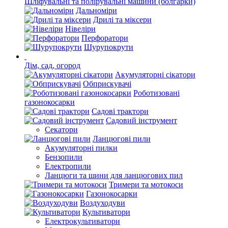
Шліфувальні та полірувальні машини (болгарки)
Дальноміри
Дрилі та міксери
Нівеліри
Перфоратори
Шурупокрути
Дім, сад, огород
Акумуляторні сікатори
Обприскувачі
Роботизовані
газонокосарки
Садові трактори
Садовий інструмент
Секатори
Ланцюгові пили
Акумуляторні пилки
Бензопили
Електропили
Ланцюги та шини для ланцюгових пил
Тримери та мотокоси
Газонокосарки
Воздуходуви
Культиватори
Електрокультиватори