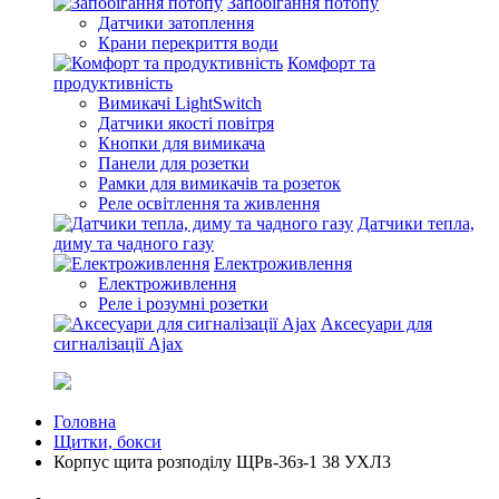
Запобігання потопу
Датчики затоплення
Крани перекриття води
Комфорт та
продуктивність
Вимикачі LightSwitch
Датчики якості повітря
Кнопки для вимикача
Панели для розетки
Рамки для вимикачів та розеток
Реле освітлення та живлення
Датчики тепла,
диму та чадного газу
Електроживлення
Електроживлення
Реле і розумні розетки
Аксесуари для
сигналізації Ajax
Головна
Щитки, бокси
Корпус щита розподілу ЩРв-36з-1 38 УХЛ3