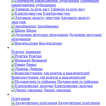
Перемикачі
навантаження, рубильники
Таймери та реле часу
Електродвигуни
Автомати захисту
двигунів
Запобіжники
Шини
Додаткове модульне
обладнання
Конденсатори
Розетки, вимикачі
Розетки
Вимикачі
Рамки
Димеры
Комплектующие для розеток и выключателей
Подовжувачі та трійники
Електровилки, колодки
Дверні дзвоники
Освітлення
Акумуляторне освітлення