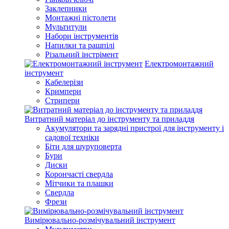
Заклепники
Монтажні пістолети
Мультитули
Набори інструментів
Напилки та рашпілі
Різальний інстрімент
Електромонтажний
інструмент
Кабелерізи
Кримпери
Стрипери
Витратний матеріал до інструменту та приладдя
Акумулятори та зарядні пристрої для інструменту і
садової техніки
Біти для шуруповерта
Бури
Диски
Корончасті свердла
Мітчики та плашки
Свердла
Фрези
Вимірювально-розмічувальний інструмент