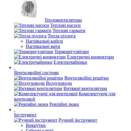
Тепловентилятори
Теплові насоси
Теплові гармати
Тепла підлога
Нагрівальні кабелі
Нагрівальні мати
Терморегулятори
Електричні конвектори
Електрочайники
Вентиляційні системи
Вентиляційні решітки
Воздуховоди
Витяжні вентилятори
Комплектуючі для
вентиляції
Ревізійні люки
Інструмент
Ручний інструмент
Викрутки
Гайкові ключі