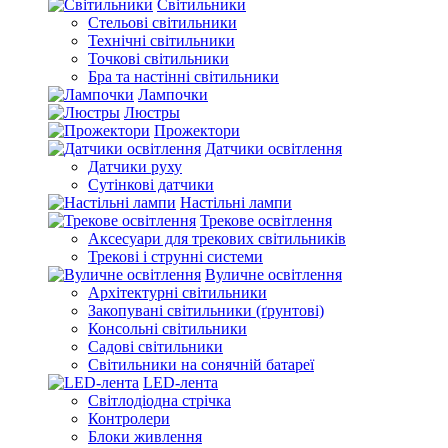
Світильники
Стельові світильники
Технічні світильники
Точкові світильники
Бра та настінні світильники
Лампочки
Люстры
Прожектори
Датчики освітлення
Датчики руху
Сутінкові датчики
Настільні лампи
Трекове освітлення
Аксесуари для трекових світильників
Трекові і струнні системи
Вуличне освітлення
Архітектурні світильники
Закопувані світильники (ґрунтові)
Консольні світильники
Садові світильники
Світильники на сонячній батареї
LED-лента
Світлодіодна стрічка
Контролери
Блоки живлення