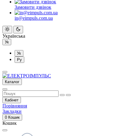
Замовити дзвінок
in@eimpuls.com.ua
Українська
Ук
Ук
Ру
Каталог
Кабінет
Порівняння
Закладки
0
Кошик
Кошик