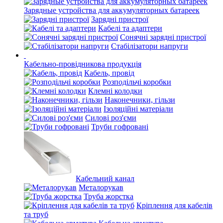
Зарядные устройства для аккумуляторных батареек
Зарядні пристрої
Кабелі та адаптери
Сонячні зарядні пристрої
Стабілізатори напруги
Кабельно-провідникова продукція
Кабель, провід
Розподільчі коробки
Клемні колодки
Наконечники, гільзи
Ізоляційні матеріали
Силові роз'єми
Труби гофровані
Кабельний канал
Металорукав
Труба жорстка
Кріплення для кабелів
та труб