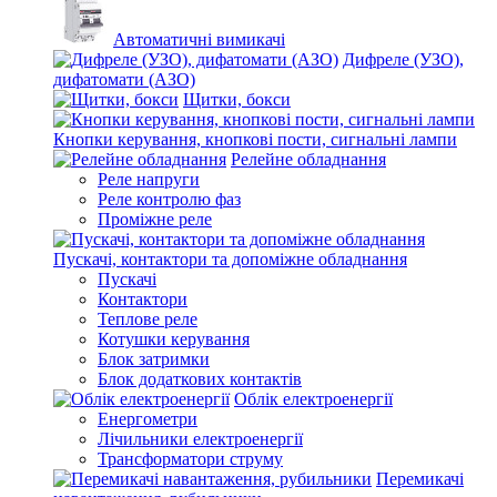
Автоматичні вимикачі
Дифреле (УЗО),
дифатомати (АЗО)
Щитки, бокси
Кнопки керування, кнопкові пости, сигнальні лампи
Релейне обладнання
Реле напруги
Реле контролю фаз
Проміжне реле
Пускачі, контактори та допоміжне обладнання
Пускачі
Контактори
Теплове реле
Котушки керування
Блок затримки
Блок додаткових контактів
Облік електроенергії
Енергометри
Лічильники електроенергії
Трансформатори струму
Перемикачі