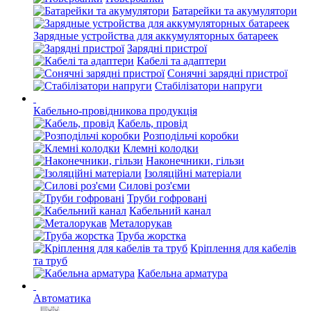
Батарейки та акумулятори
Зарядные устройства для аккумуляторных батареек
Зарядні пристрої
Кабелі та адаптери
Сонячні зарядні пристрої
Стабілізатори напруги
Кабельно-провідникова продукція
Кабель, провід
Розподільчі коробки
Клемні колодки
Наконечники, гільзи
Ізоляційні матеріали
Силові роз'єми
Труби гофровані
Кабельний канал
Металорукав
Труба жорстка
Кріплення для кабелів
та труб
Кабельна арматура
Автоматика