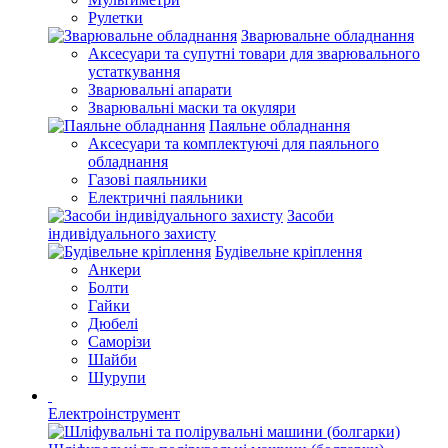
Рулетки
Зварювальне обладнання
Аксесуари та супутні товари для зварювального
устаткування
Зварювальні апарати
Зварювальні маски та окуляри
Паяльне обладнання
Аксесуари та комплектуючі для паяльного
обладнання
Газові паяльники
Електричні паяльники
Засоби
індивідуального захисту
Будівельне кріплення
Анкери
Болти
Гайки
Дюбелі
Саморізи
Шайби
Шурупи
Електроінструмент