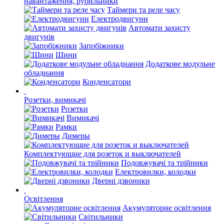
навантаження, рубильники
Таймери та реле часу
Електродвигуни
Автомати захисту
двигунів
Запобіжники
Шини
Додаткове модульне
обладнання
Конденсатори
Розетки, вимикачі
Розетки
Вимикачі
Рамки
Димеры
Комплектующие для розеток и выключателей
Подовжувачі та трійники
Електровилки, колодки
Дверні дзвоники
Освітлення
Акумуляторне освітлення
Світильники