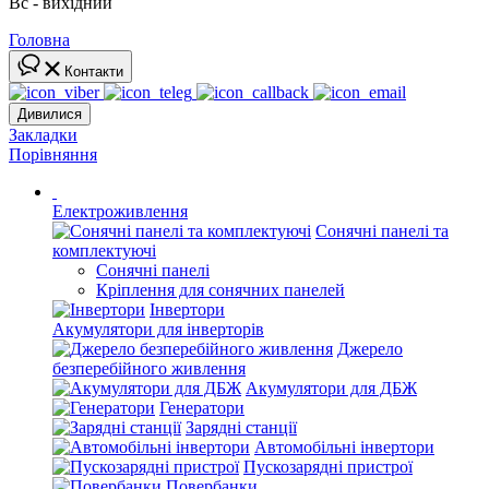
Вс - вихідний
Головна
Контакти
Дивилися
Закладки
Порівняння
Електроживлення
Сонячні панелі та
комплектуючі
Сонячні панелі
Кріплення для сонячних панелей
Інвертори
Акумулятори для інверторів
Джерело
безперебійного живлення
Акумулятори для ДБЖ
Генератори
Зарядні станції
Автомобільні інвертори
Пускозарядні пристрої
Повербанки