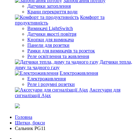
Запобігання потопу
Датчики затоплення
Крани перекриття води
Комфорт та
продуктивність
Вимикачі LightSwitch
Датчики якості повітря
Кнопки для вимикача
Панели для розетки
Рамки для вимикачів та розеток
Реле освітлення та живлення
Датчики тепла,
диму та чадного газу
Електроживлення
Електроживлення
Реле і розумні розетки
Аксесуари для
сигналізації Ajax
Головна
Щитки, бокси
Сальник PG11