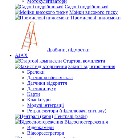
Мотокультиватори
Садові подрібнювачі
Мойки високого тиску
Промислові пилосмоки
Драбини, підмостки
AJAX
Стартові комплекти
Захист від вторгнення
Брелоки
Датчик розбиття скла
Датчики відкриття
Датчики руху
Карти
Клавіатури
Модулі інтеграції
Ретранслятори (підсилювачі сигналу)
Централі (хаби)
Відеоспостереження
Відеокамери
Відеореєстратори