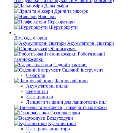
Шліфувальні та полірувальні машини (болгарки)
Дальноміри
Дрилі та міксери
Нівеліри
Перфоратори
Шурупокрути
Дім, сад, огород
Акумуляторні сікатори
Обприскувачі
Роботизовані
газонокосарки
Садові трактори
Садовий інструмент
Секатори
Ланцюгові пили
Акумуляторні пилки
Бензопили
Електропили
Ланцюги та шини для ланцюгових пил
Тримери та мотокоси
Газонокосарки
Воздуходуви
Культиватори
Електрокультиватори