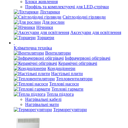
Блоки живлення
Профіль та комплектуючі для LED-стрічки
Ліхтарики
Світлодіодні гірлянди
Для рослин
Нічники
Аксесуари для освітлення
Торшери
Кліматична техніка
Вентилятори
Інфрачервоні обігрівачі
Керамічні обігрівачі
Кондиціонери
Настільні плити
Тепловентилятори
Теплові насоси
Теплові гармати
Тепла підлога
Нагрівальні кабелі
Нагрівальні мати
Терморегулятори