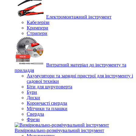
Електромонтажний інструмент
Кабелерізи
Кримпери
Стрипери
Витратний матеріал до інструменту та
приладдя
Акумулятори та зарядні пристрої для інструменту і
садової техніки
Біти для шуруповерта
Бури
Диски
Корончасті свердла
Мітчики та плашки
Свердла
Фрези
Вимірювально-розмічувальний інструмент
Мультиметри