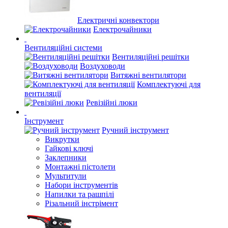
Електричні конвектори
Електрочайники
Вентиляційні системи
Вентиляційні решітки
Воздуховоди
Витяжні вентилятори
Комплектуючі для
вентиляції
Ревізійні люки
Інструмент
Ручний інструмент
Викрутки
Гайкові ключі
Заклепники
Монтажні пістолети
Мультитули
Набори інструментів
Напилки та рашпілі
Різальний інстрімент