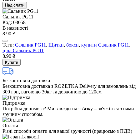
Надіслати
Сальник PG11
Код: 03058
В наявності
8.90 ₴
Теги:
Сальник PG11
,
Щитки
,
бокси
,
купити Сальник PG11
,
ціна Сальник PG11
8.90 ₴
Купити
Безкоштовна доставка
Безкоштовна доставка з ROZETKA Delivery для замовлень від
300 грн, вагою до 30кг та довжиною до 120см
Підтримка
Потрібна допомога? Ми завжди на зв'язку – зв'яжіться з нами
зручним способом.
Оплата
Різні способи оплати для вашої зручності (працюємо з ПДВ)