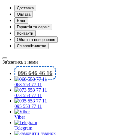
Доставка
Оплата
Блог
Гарантія та сервіс
Контакти
Обмін та повернення
Співробітництво
Зв'язатись з нами
096 646 46 16
068 553 77 11
073 553 77 11
095 553 77 11
Viber
Telegram