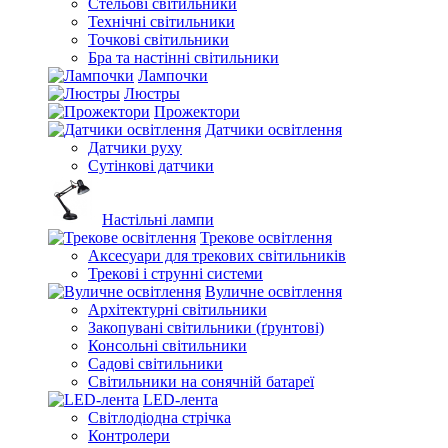
Стельові світильники
Технічні світильники
Точкові світильники
Бра та настінні світильники
Лампочки
Люстры
Прожектори
Датчики освітлення
Датчики руху
Сутінкові датчики
Настільні лампи
Трекове освітлення
Аксесуари для трекових світильників
Трекові і струнні системи
Вуличне освітлення
Архітектурні світильники
Закопувані світильники (ґрунтові)
Консольні світильники
Садові світильники
Світильники на сонячній батареї
LED-лента
Світлодіодна стрічка
Контролери