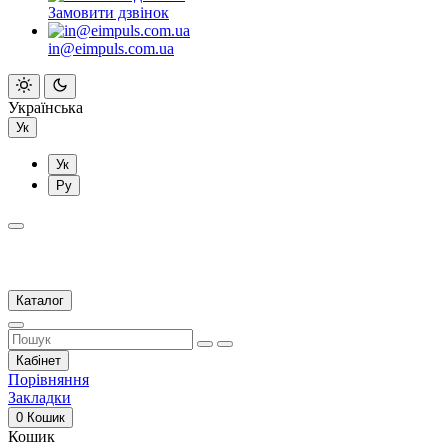
Замовити дзвінок
in@eimpuls.com.ua
Українська
Ук
Ук
Ру
Каталог
Кабінет
Порівняння
Закладки
0
Кошик
Кошик