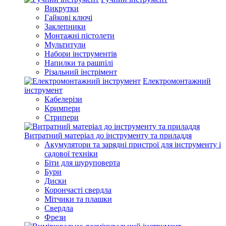
Викрутки
Гайкові ключі
Заклепники
Монтажні пістолети
Мультитули
Набори інструментів
Напилки та рашпілі
Різальний інстрімент
Електромонтажний
інструмент
Кабелерізи
Кримпери
Стрипери
Витратний матеріал до інструменту та приладдя
Акумулятори та зарядні пристрої для інструменту і
садової техніки
Біти для шуруповерта
Бури
Диски
Корончасті свердла
Мітчики та плашки
Свердла
Фрези