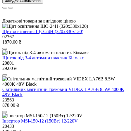
Швидке замовлення
Додаткові товари за вигідною ціною
Щит оcвiтлення ЩО-24Н (320х330х120)
02367
1870.00 ₴
Щиток під 3-4 автомата пластик Білмакс
20801
29.00 ₴
Світильник магнітний трековий VIDEX LA76B 8.5W 4000K
48V Black
23563
878.00 ₴
Інвертор MSI-150-12 (150Вт) 12/220V
20433