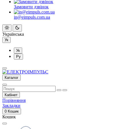
Замовити дзвінок
in@eimpuls.com.ua
Українська
Ук
Ук
Ру
Каталог
Кабінет
Порівняння
Закладки
0
Кошик
Кошик