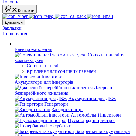
Головна
Контакти
Дивилися
Закладки
Порівняння
Електроживлення
Сонячні панелі та
комплектуючі
Сонячні панелі
Кріплення для сонячних панелей
Інвертори
Акумулятори для інверторів
Джерело
безперебійного живлення
Акумулятори для ДБЖ
Генератори
Зарядні станції
Автомобільні інвертори
Пускозарядні пристрої
Повербанки
Батарейки та акумулятори