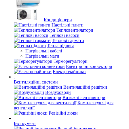
Кондиціонери
Настільні плити
Тепловентилятори
Теплові насоси
Теплові гармати
Тепла підлога
Нагрівальні кабелі
Нагрівальні мати
Терморегулятори
Електричні конвектори
Електрочайники
Вентиляційні системи
Вентиляційні решітки
Воздуховоди
Витяжні вентилятори
Комплектуючі для
вентиляції
Ревізійні люки
Інструмент
Ручний інструмент