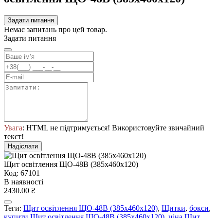
Задати питання
Немає запитань про цей товар.
Задати питання
Увага
: HTML не підтримується! Використовуйте звичайний
текст!
Надіслати
Щит оcвiтлення ЩО-48В (385х460х120)
Код: 67101
В наявності
2430.00 ₴
Теги:
Щит оcвiтлення ЩО-48В (385х460х120)
,
Щитки
,
бокси
,
купити Щит оcвiтлення ЩО-48В (385х460х120)
,
ціна Щит