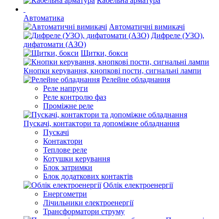
Кабельна арматура
Автоматика
Автоматичні вимикачі
Дифреле (УЗО),
дифатомати (АЗО)
Щитки, бокси
Кнопки керування, кнопкові пости, сигнальні лампи
Релейне обладнання
Реле напруги
Реле контролю фаз
Проміжне реле
Пускачі, контактори та допоміжне обладнання
Пускачі
Контактори
Теплове реле
Котушки керування
Блок затримки
Блок додаткових контактів
Облік електроенергії
Енергометри
Лічильники електроенергії
Трансформатори струму