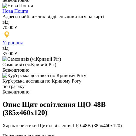
Безкоштовно
Нова Пошта
Адреси найближчих відділень дивитися на карті
від
70.00 ₴
Укрпошта
від
35.00 ₴
Самовивіз (м.Кривий Ріг)
Безкоштовно
Кур'єрська доставка по Кривому Рогу
по графіку
Безкоштовно
Опис Щит оcвiтлення ЩО-48В
(385х460х120)
Характеристики Щит освітлення ЩО-48В (385х460х120)
Призначення: розподільчі