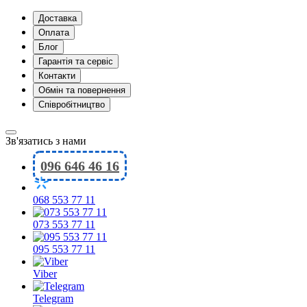
Доставка
Оплата
Блог
Гарантія та сервіс
Контакти
Обмін та повернення
Співробітництво
Зв'язатись з нами
096 646 46 16
068 553 77 11
073 553 77 11
095 553 77 11
Viber
Telegram