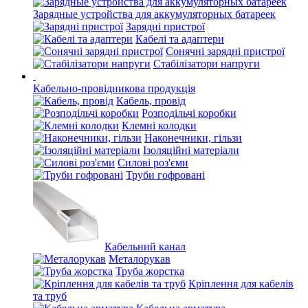
Зарядные устройства для аккумуляторных батареек
Зарядні пристрої
Кабелі та адаптери
Сонячні зарядні пристрої
Стабілізатори напруги
Кабельно-провідникова продукція
Кабель, провід
Розподільчі коробки
Клемні колодки
Наконечники, гільзи
Ізоляційні матеріали
Силові роз'єми
Труби гофровані
Кабельний канал
Металорукав
Труба жорстка
Кріплення для кабелів
та труб