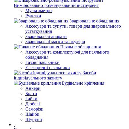
Вимірювально-розмічувальний інструмент
Мультиметри
Рулетки
Зварювальне обладнання
Аксесуари та супутні товари для зварювального
устаткування
Зварювальні апарати
Зварювальні маски та окуляри
Паяльне обладнання
Аксесуари та комплектуючі для паяльного
обладнання
Газові паяльники
Електричні паяльники
Засоби
індивідуального захисту
Будівельне кріплення
Анкери
Болти
Гайки
Дюбелі
Саморізи
Шайби
Шурупи