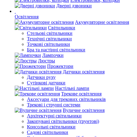
Електровилки, колодки
Дверні дзвоники
Освітлення
Акумуляторне освітлення
Світильники
Стельові світильники
Технічні світильники
Точкові світильники
Бра та настінні світильники
Лампочки
Люстры
Прожектори
Датчики освітлення
Датчики руху
Сутінкові датчики
Настільні лампи
Трекове освітлення
Аксесуари для трекових світильників
Трекові і струнні системи
Вуличне освітлення
Архітектурні світильники
Закопувані світильники (ґрунтові)
Консольні світильники
Садові світильники