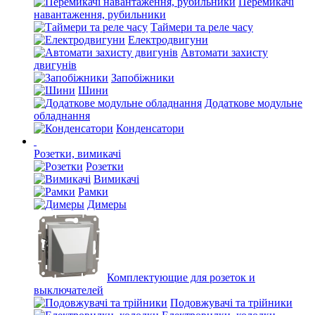
Перемикачі
навантаження, рубильники
Таймери та реле часу
Електродвигуни
Автомати захисту
двигунів
Запобіжники
Шини
Додаткове модульне
обладнання
Конденсатори
Розетки, вимикачі
Розетки
Вимикачі
Рамки
Димеры
Комплектующие для розеток и
выключателей
Подовжувачі та трійники