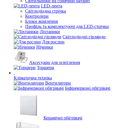
Світильники на сонячній батареї
LED-лента
Світлодіодна стрічка
Контролери
Блоки живлення
Профіль та комплектуючі для LED-стрічки
Ліхтарики
Світлодіодні гірлянди
Для рослин
Нічники
Аксесуари для освітлення
Торшери
Кліматична техніка
Вентилятори
Інфрачервоні обігрівачі
Керамічні обігрівачі