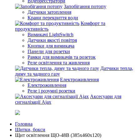
Відеореєстратори
Запобігання потопу
Датчики затоплення
Крани перекриття води
Комфорт та
продуктивність
Вимикачі LightSwitch
Датчики якості повітря
Кнопки для вимикача
Панели для розетки
Рамки для вимикачів та розеток
Реле освітлення та живлення
Датчики тепла,
диму та чадного газу
Електроживлення
Електроживлення
Реле і розумні розетки
Аксесуари для
сигналізації Ajax
Головна
Щитки, бокси
Щит оcвiтлення ЩО-48В (385х460х120)