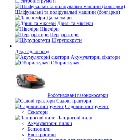
Електроінструмент
Шліфувальні та полірувальні машини (болгарки)
Дальноміри
Дрилі та міксери
Нівеліри
Перфоратори
Шурупокрути
Дім, сад, огород
Акумуляторні сікатори
Обприскувачі
Роботизовані газонокосарки
Садові трактори
Садовий інструмент
Секатори
Ланцюгові пили
Акумуляторні пилки
Бензопили
Електропили