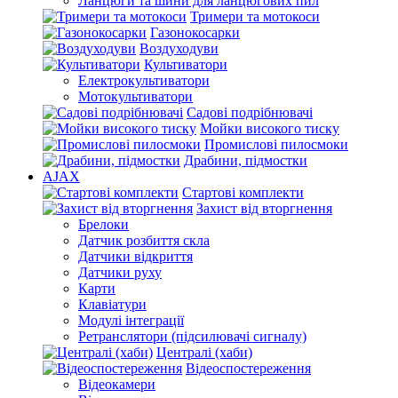
Ланцюги та шини для ланцюгових пил
Тримери та мотокоси
Газонокосарки
Воздуходуви
Культиватори
Електрокультиватори
Мотокультиватори
Садові подрібнювачі
Мойки високого тиску
Промислові пилосмоки
Драбини, підмостки
AJAX
Стартові комплекти
Захист від вторгнення
Брелоки
Датчик розбиття скла
Датчики відкриття
Датчики руху
Карти
Клавіатури
Модулі інтеграції
Ретранслятори (підсилювачі сигналу)
Централі (хаби)
Відеоспостереження
Відеокамери