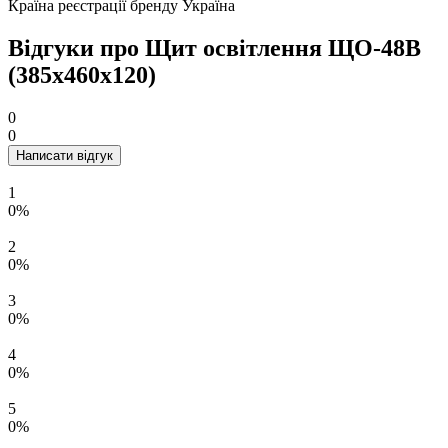
Країна реєстрації бренду
Україна
Відгуки про Щит оcвiтлення ЩО-48В
(385х460х120)
0
0
Написати відгук
1
0%
2
0%
3
0%
4
0%
5
0%