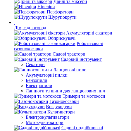
Дрилі та міксери
Нівеліри
Перфоратори
Шурупокрути
Дім, сад, огород
Акумуляторні сікатори
Обприскувачі
Роботизовані
газонокосарки
Садові трактори
Садовий інструмент
Секатори
Ланцюгові пили
Акумуляторні пилки
Бензопили
Електропили
Ланцюги та шини для ланцюгових пил
Тримери та мотокоси
Газонокосарки
Воздуходуви
Культиватори
Електрокультиватори
Мотокультиватори
Садові подрібнювачі