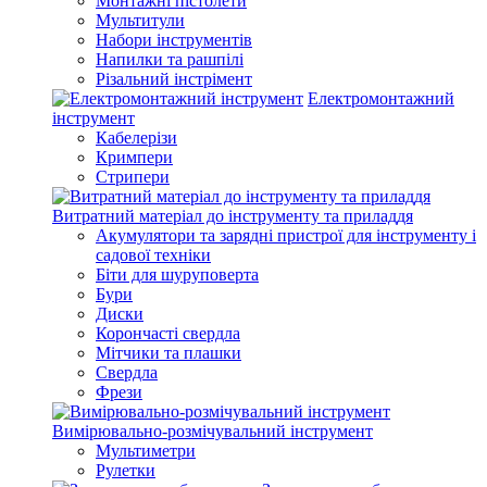
Монтажні пістолети
Мультитули
Набори інструментів
Напилки та рашпілі
Різальний інстрімент
Електромонтажний
інструмент
Кабелерізи
Кримпери
Стрипери
Витратний матеріал до інструменту та приладдя
Акумулятори та зарядні пристрої для інструменту і
садової техніки
Біти для шуруповерта
Бури
Диски
Корончасті свердла
Мітчики та плашки
Свердла
Фрези
Вимірювально-розмічувальний інструмент
Мультиметри
Рулетки