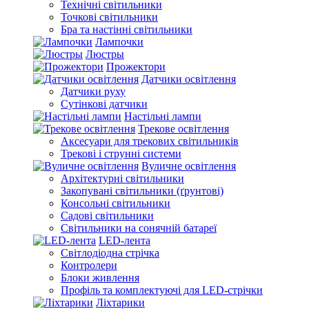
Технічні світильники
Точкові світильники
Бра та настінні світильники
Лампочки
Люстры
Прожектори
Датчики освітлення
Датчики руху
Сутінкові датчики
Настільні лампи
Трекове освітлення
Аксесуари для трекових світильників
Трекові і струнні системи
Вуличне освітлення
Архітектурні світильники
Закопувані світильники (ґрунтові)
Консольні світильники
Садові світильники
Світильники на сонячній батареї
LED-лента
Світлодіодна стрічка
Контролери
Блоки живлення
Профіль та комплектуючі для LED-стрічки
Ліхтарики