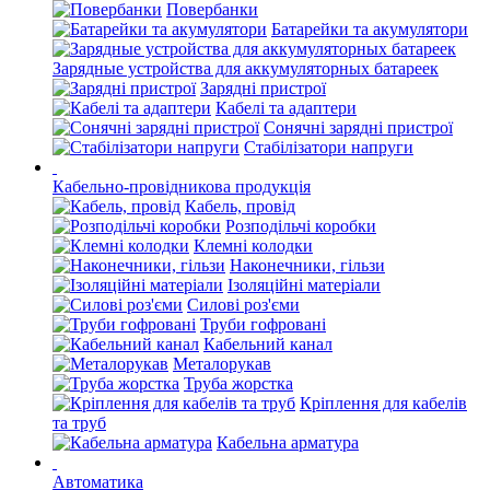
Повербанки
Батарейки та акумулятори
Зарядные устройства для аккумуляторных батареек
Зарядні пристрої
Кабелі та адаптери
Сонячні зарядні пристрої
Стабілізатори напруги
Кабельно-провідникова продукція
Кабель, провід
Розподільчі коробки
Клемні колодки
Наконечники, гільзи
Ізоляційні матеріали
Силові роз'єми
Труби гофровані
Кабельний канал
Металорукав
Труба жорстка
Кріплення для кабелів
та труб
Кабельна арматура
Автоматика