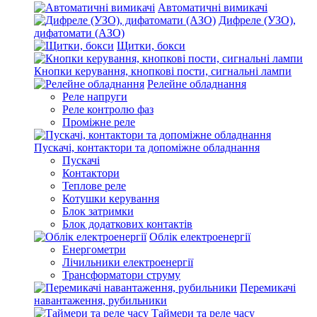
Автоматичні вимикачі
Дифреле (УЗО),
дифатомати (АЗО)
Щитки, бокси
Кнопки керування, кнопкові пости, сигнальні лампи
Релейне обладнання
Реле напруги
Реле контролю фаз
Проміжне реле
Пускачі, контактори та допоміжне обладнання
Пускачі
Контактори
Теплове реле
Котушки керування
Блок затримки
Блок додаткових контактів
Облік електроенергії
Енергометри
Лічильники електроенергії
Трансформатори струму
Перемикачі
навантаження, рубильники
Таймери та реле часу