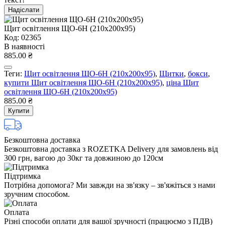
Надіслати
Щит освітлення ЩО-6Н (210х200х95)
Код: 02365
В наявності
885.00 ₴
Теги:
Щит освітлення ЩО-6Н (210х200х95)
,
Щитки
,
бокси
,
купити Щит освітлення ЩО-6Н (210х200х95)
,
ціна Щит
освітлення ЩО-6Н (210х200х95)
885.00 ₴
Купити
Безкоштовна доставка
Безкоштовна доставка з ROZETKA Delivery для замовлень від
300 грн, вагою до 30кг та довжиною до 120см
Підтримка
Потрібна допомога? Ми завжди на зв'язку – зв'яжіться з нами
зручним способом.
Оплата
Різні способи оплати для вашої зручності (працюємо з ПДВ)