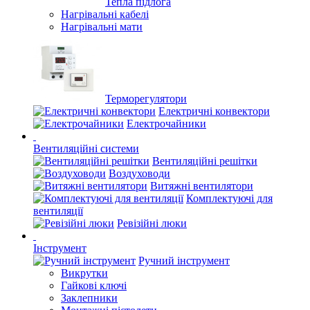
Тепла підлога
Нагрівальні кабелі
Нагрівальні мати
Терморегулятори
Електричні конвектори
Електрочайники
Вентиляційні системи
Вентиляційні решітки
Воздуховоди
Витяжні вентилятори
Комплектуючі для
вентиляції
Ревізійні люки
Інструмент
Ручний інструмент
Викрутки
Гайкові ключі
Заклепники