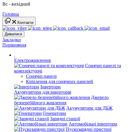
Вс - вихідний
Головна
Контакти
Дивилися
Закладки
Порівняння
Електроживлення
Сонячні панелі та
комплектуючі
Сонячні панелі
Кріплення для сонячних панелей
Інвертори
Акумулятори для інверторів
Джерело
безперебійного живлення
Акумулятори для ДБЖ
Генератори
Зарядні станції
Автомобільні інвертори
Пускозарядні пристрої