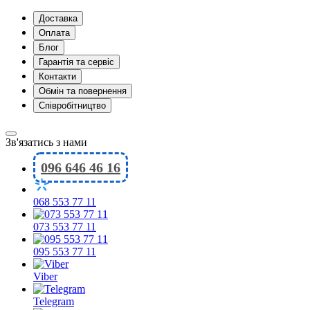
Доставка
Оплата
Блог
Гарантія та сервіс
Контакти
Обмін та повернення
Співробітництво
Зв'язатись з нами
096 646 46 16
068 553 77 11
073 553 77 11
095 553 77 11
Viber
Telegram