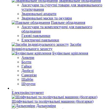
Зварювальне обладнання
Аксесуари та супутні товари для зварювального
устаткування
Зварювальні апарати
Зварювальні маски та окуляри
Паяльне обладнання
Аксесуари та комплектуючі для паяльного
обладнання
Газові паяльники
Електричні паяльники
Засоби
індивідуального захисту
Будівельне кріплення
Анкери
Болти
Гайки
Дюбелі
Саморізи
Шайби
Шурупи
Електроінструмент
Шліфувальні та полірувальні машини (болгарки)
Дальноміри