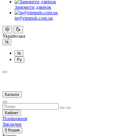
Замовити дзвінок
in@eimpuls.com.ua
Українська
Ук
Ук
Ру
Каталог
Кабінет
Порівняння
Закладки
0
Кошик
Кошик