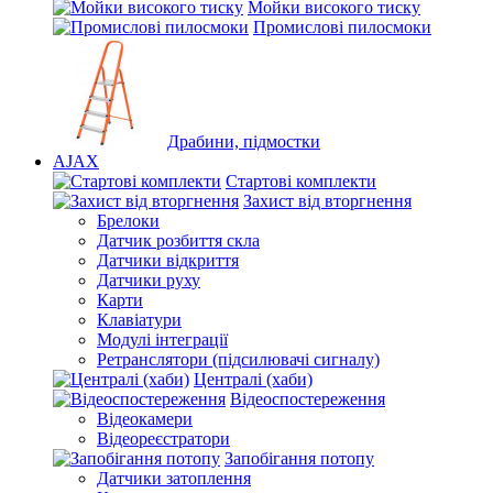
Мойки високого тиску
Промислові пилосмоки
Драбини, підмостки
AJAX
Стартові комплекти
Захист від вторгнення
Брелоки
Датчик розбиття скла
Датчики відкриття
Датчики руху
Карти
Клавіатури
Модулі інтеграції
Ретранслятори (підсилювачі сигналу)
Централі (хаби)
Відеоспостереження
Відеокамери
Відеореєстратори
Запобігання потопу
Датчики затоплення