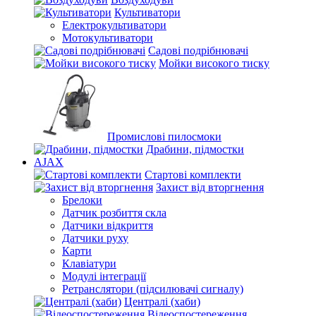
Культиватори
Електрокультиватори
Мотокультиватори
Садові подрібнювачі
Мойки високого тиску
Промислові пилосмоки
Драбини, підмостки
AJAX
Стартові комплекти
Захист від вторгнення
Брелоки
Датчик розбиття скла
Датчики відкриття
Датчики руху
Карти
Клавіатури
Модулі інтеграції
Ретранслятори (підсилювачі сигналу)
Централі (хаби)
Відеоспостереження