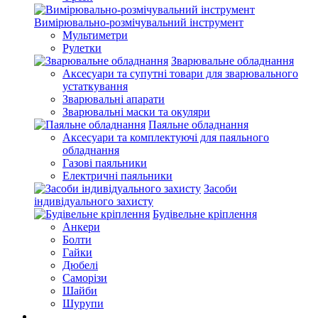
Вимірювально-розмічувальний інструмент
Мультиметри
Рулетки
Зварювальне обладнання
Аксесуари та супутні товари для зварювального
устаткування
Зварювальні апарати
Зварювальні маски та окуляри
Паяльне обладнання
Аксесуари та комплектуючі для паяльного
обладнання
Газові паяльники
Електричні паяльники
Засоби
індивідуального захисту
Будівельне кріплення
Анкери
Болти
Гайки
Дюбелі
Саморізи
Шайби
Шурупи