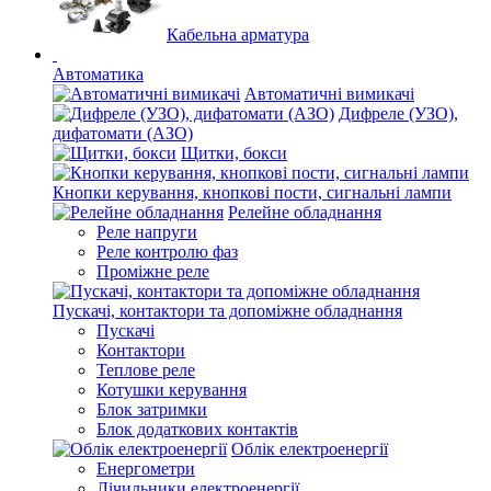
Кабельна арматура
Автоматика
Автоматичні вимикачі
Дифреле (УЗО),
дифатомати (АЗО)
Щитки, бокси
Кнопки керування, кнопкові пости, сигнальні лампи
Релейне обладнання
Реле напруги
Реле контролю фаз
Проміжне реле
Пускачі, контактори та допоміжне обладнання
Пускачі
Контактори
Теплове реле
Котушки керування
Блок затримки
Блок додаткових контактів
Облік електроенергії
Енергометри
Лічильники електроенергії