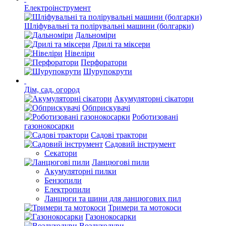
Електроінструмент
Шліфувальні та полірувальні машини (болгарки)
Дальноміри
Дрилі та міксери
Нівеліри
Перфоратори
Шурупокрути
Дім, сад, огород
Акумуляторні сікатори
Обприскувачі
Роботизовані
газонокосарки
Садові трактори
Садовий інструмент
Секатори
Ланцюгові пили
Акумуляторні пилки
Бензопили
Електропили
Ланцюги та шини для ланцюгових пил
Тримери та мотокоси
Газонокосарки
Воздуходуви