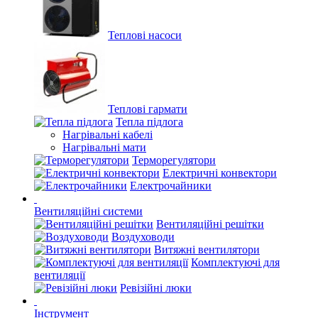
Теплові насоси
Теплові гармати
Тепла підлога
Нагрівальні кабелі
Нагрівальні мати
Терморегулятори
Електричні конвектори
Електрочайники
Вентиляційні системи
Вентиляційні решітки
Воздуховоди
Витяжні вентилятори
Комплектуючі для
вентиляції
Ревізійні люки
Інструмент