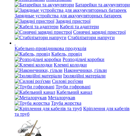
Батарейки та акумулятори
Зарядные устройства для аккумуляторных батареек
Зарядні пристрої
Кабелі та адаптери
Сонячні зарядні пристрої
Стабілізатори напруги
Кабельно-провідникова продукція
Кабель, провід
Розподільчі коробки
Клемні колодки
Наконечники, гільзи
Ізоляційні матеріали
Силові роз'єми
Труби гофровані
Кабельний канал
Металорукав
Труба жорстка
Кріплення для кабелів
та труб