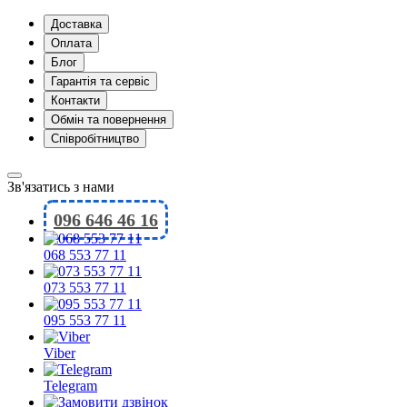
Доставка
Оплата
Блог
Гарантія та сервіс
Контакти
Обмін та повернення
Співробітництво
Зв'язатись з нами
096 646 46 16
068 553 77 11
073 553 77 11
095 553 77 11
Viber
Telegram