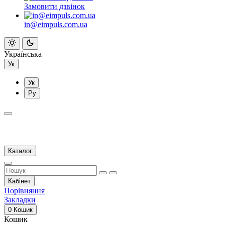
Замовити дзвінок
in@eimpuls.com.ua
Українська
Ук
Ук
Ру
Каталог
Кабінет
Порівняння
Закладки
0
Кошик
Кошик