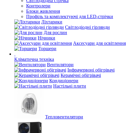
Світлодіодна стрічка
Контролери
Блоки живлення
Профіль та комплектуючі для LED-стрічки
Ліхтарики
Світлодіодні гірлянди
Для рослин
Нічники
Аксесуари для освітлення
Торшери
Кліматична техніка
Вентилятори
Інфрачервоні обігрівачі
Керамічні обігрівачі
Кондиціонери
Настільні плити
Тепловентилятори