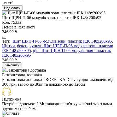
текст!
Надіслати
Щит ЩРН-П-06 модулів зовн. пластик ІЕК 148х200х95
Код: 75332
Немає в наявності
246.00 ₴
Теги:
Щит ЩРН-П-06 модулів зовн. пластик ІЕК 148х200х95
,
Щитки
,
бокси
,
купити Щит ЩРН-П-06 модулів зовн. пластик
ІЕК 148х200х95
,
ціна Щит ЩРН-П-06 модулів зовн. пластик
ІЕК 148х200х95
246.00 ₴
Замовити
Безкоштовна доставка
Безкоштовна доставка з ROZETKA Delivery для замовлень від
300 грн, вагою до 30кг та довжиною до 120см
Підтримка
Потрібна допомога? Ми завжди на зв'язку – зв'яжіться з нами
зручним способом.