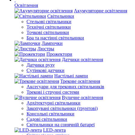
Освітлення
Акумуляторне освітлення
Світильники
Стельові світильники
Технічні світильники
Точкові світильники
Бра та настінні світильники
Лампочки
Люстры
Прожектори
Датчики освітлення
Датчики руху
Сутінкові датчики
Настільні лампи
Трекове освітлення
Аксесуари для трекових світильників
Трекові і струнні системи
Вуличне освітлення
Архітектурні світильники
Закопувані світильники (ґрунтові)
Консольні світильники
Садові світильники
Світильники на сонячній батареї
LED-лента