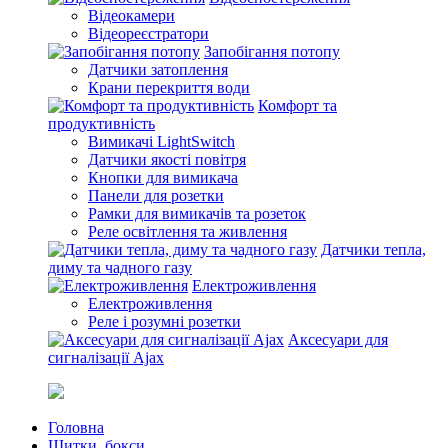
Відеокамери
Відеореєстратори
Запобігання потопу
Датчики затоплення
Крани перекриття води
Комфорт та
продуктивність
Вимикачі LightSwitch
Датчики якості повітря
Кнопки для вимикача
Панели для розетки
Рамки для вимикачів та розеток
Реле освітлення та живлення
Датчики тепла,
диму та чадного газу
Електроживлення
Електроживлення
Реле і розумні розетки
Аксесуари для
сигналізації Ajax
Головна
Щитки, бокси