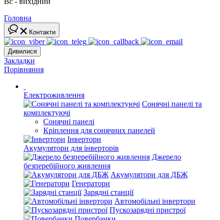
Вс - вихідний
Головна
Контакти
Дивилися
Закладки
Порівняння
Електроживлення
Сонячні панелі та
комплектуючі
Сонячні панелі
Кріплення для сонячних панелей
Інвертори
Акумулятори для інверторів
Джерело
безперебійного живлення
Акумулятори для ДБЖ
Генератори
Зарядні станції
Автомобільні інвертори
Пускозарядні пристрої
Повербанки