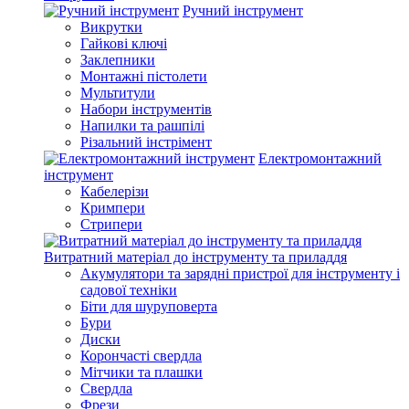
Ручний інструмент
Викрутки
Гайкові ключі
Заклепники
Монтажні пістолети
Мультитули
Набори інструментів
Напилки та рашпілі
Різальний інстрімент
Електромонтажний
інструмент
Кабелерізи
Кримпери
Стрипери
Витратний матеріал до інструменту та приладдя
Акумулятори та зарядні пристрої для інструменту і
садової техніки
Біти для шуруповерта
Бури
Диски
Корончасті свердла
Мітчики та плашки
Свердла
Фрези