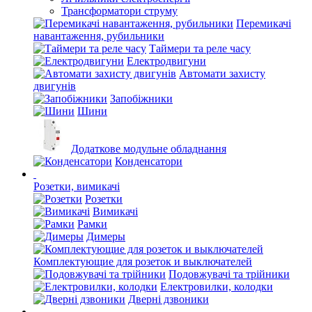
Трансформатори струму
Перемикачі
навантаження, рубильники
Таймери та реле часу
Електродвигуни
Автомати захисту
двигунів
Запобіжники
Шини
Додаткове модульне обладнання
Конденсатори
Розетки, вимикачі
Розетки
Вимикачі
Рамки
Димеры
Комплектующие для розеток и выключателей
Подовжувачі та трійники
Електровилки, колодки
Дверні дзвоники