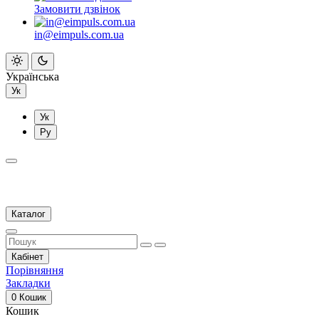
Замовити дзвінок
in@eimpuls.com.ua
Українська
Ук
Ук
Ру
Каталог
Кабінет
Порівняння
Закладки
0
Кошик
Кошик