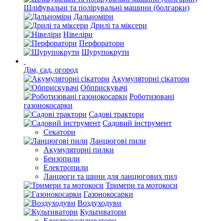
Шліфувальні та полірувальні машини (болгарки)
Дальноміри
Дрилі та міксери
Нівеліри
Перфоратори
Шурупокрути
Дім, сад, огород
Акумуляторні сікатори
Обприскувачі
Роботизовані
газонокосарки
Садові трактори
Садовий інструмент
Секатори
Ланцюгові пили
Акумуляторні пилки
Бензопили
Електропили
Ланцюги та шини для ланцюгових пил
Тримери та мотокоси
Газонокосарки
Воздуходуви
Культиватори
Електрокультиватори