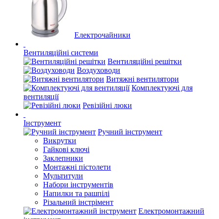
Електрочайники
Вентиляційні системи
Вентиляційні решітки
Воздуховоди
Витяжні вентилятори
Комплектуючі для
вентиляції
Ревізійні люки
Інструмент
Ручний інструмент
Викрутки
Гайкові ключі
Заклепники
Монтажні пістолети
Мультитули
Набори інструментів
Напилки та рашпілі
Різальний інстрімент
Електромонтажний