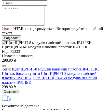
Увага
: HTML не підтримується! Використовуйте звичайний
текст!
Надіслати
Щит ЩРН-П-8 модулів навісний пластик IP41 IEK
Код: 75333
Немає в наявності
298.80 ₴
Теги:
Щит ЩРН-П-8 модулів навісний пластик IP41 IEK
,
Щитки
,
бокси
,
купити Щит ЩРН-П-8 модулів навісний
пластик IP41 IEK
,
ціна Щит ЩРН-П-8 модулів навісний
пластик IP41 IEK
298.80 ₴
Замовити
Безкоштовна доставка