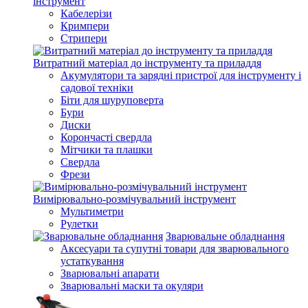
інструмент
Кабелерізи
Кримпери
Стрипери
Витратний матеріал до інструменту та приладдя
Акумулятори та зарядні пристрої для інструменту і
садової техніки
Біти для шуруповерта
Бури
Диски
Корончасті свердла
Мітчики та плашки
Свердла
Фрези
Вимірювально-розмічувальний інструмент
Мультиметри
Рулетки
Зварювальне обладнання
Аксесуари та супутні товари для зварювального
устаткування
Зварювальні апарати
Зварювальні маски та окуляри