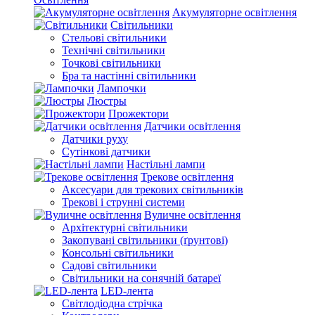
Акумуляторне освітлення
Світильники
Стельові світильники
Технічні світильники
Точкові світильники
Бра та настінні світильники
Лампочки
Люстры
Прожектори
Датчики освітлення
Датчики руху
Сутінкові датчики
Настільні лампи
Трекове освітлення
Аксесуари для трекових світильників
Трекові і струнні системи
Вуличне освітлення
Архітектурні світильники
Закопувані світильники (ґрунтові)
Консольні світильники
Садові світильники
Світильники на сонячній батареї
LED-лента
Світлодіодна стрічка