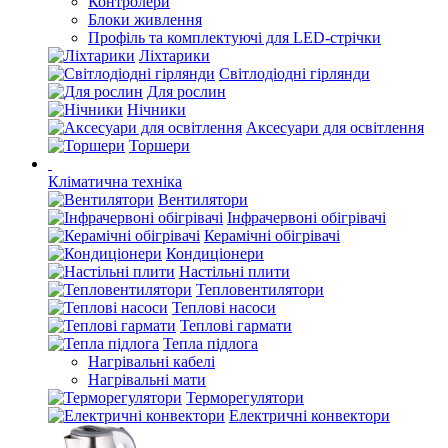
Контролери
Блоки живлення
Профіль та комплектуючі для LED-стрічки
Ліхтарики
Світлодіодні гірлянди
Для рослин
Нічники
Аксесуари для освітлення
Торшери
Кліматична техніка
Вентилятори
Інфрачервоні обігрівачі
Керамічні обігрівачі
Кондиціонери
Настільні плити
Тепловентилятори
Теплові насоси
Теплові гармати
Тепла підлога
Нагрівальні кабелі
Нагрівальні мати
Терморегулятори
Електричні конвектори