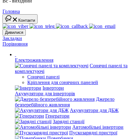
Вс - вихідний
Головна
Контакти
Дивилися
Закладки
Порівняння
Електроживлення
Сонячні панелі та
комплектуючі
Сонячні панелі
Кріплення для сонячних панелей
Інвертори
Акумулятори для інверторів
Джерело
безперебійного живлення
Акумулятори для ДБЖ
Генератори
Зарядні станції
Автомобільні інвертори
Пускозарядні пристрої
Повербанки