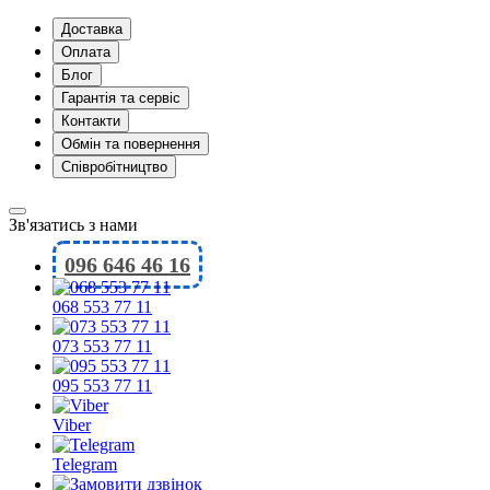
Доставка
Оплата
Блог
Гарантія та сервіс
Контакти
Обмін та повернення
Співробітництво
Зв'язатись з нами
096 646 46 16
068 553 77 11
073 553 77 11
095 553 77 11
Viber
Telegram