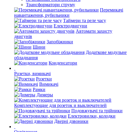
Трансформатори струму
Перемикачі
навантаження, рубильники
Таймери та реле часу
Електродвигуни
Автомати захисту
двигунів
Запобіжники
Шини
Додаткове модульне
обладнання
Конденсатори
Розетки, вимикачі
Розетки
Вимикачі
Рамки
Димеры
Комплектующие для розеток и выключателей
Подовжувачі та трійники
Електровилки, колодки
Дверні дзвоники
Освітлення