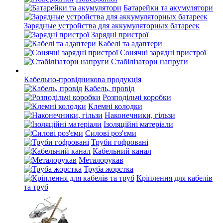
Батарейки та акумулятори
Зарядные устройства для аккумуляторных батареек
Зарядні пристрої
Кабелі та адаптери
Сонячні зарядні пристрої
Стабілізатори напруги
Кабельно-провідникова продукція
Кабель, провід
Розподільчі коробки
Клемні колодки
Наконечники, гільзи
Ізоляційні матеріали
Силові роз'єми
Труби гофровані
Кабельний канал
Металорукав
Труба жорстка
Кріплення для кабелів
та труб