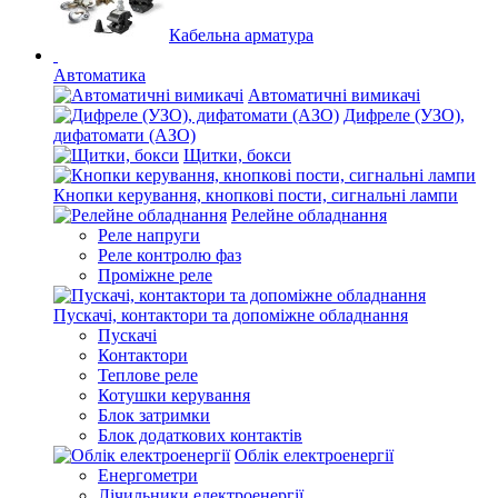
Кабельна арматура
Автоматика
Автоматичні вимикачі
Дифреле (УЗО),
дифатомати (АЗО)
Щитки, бокси
Кнопки керування, кнопкові пости, сигнальні лампи
Релейне обладнання
Реле напруги
Реле контролю фаз
Проміжне реле
Пускачі, контактори та допоміжне обладнання
Пускачі
Контактори
Теплове реле
Котушки керування
Блок затримки
Блок додаткових контактів
Облік електроенергії
Енергометри
Лічильники електроенергії