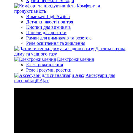
Крани перекриття води
Комфорт та
продуктивність
Вимикачі LightSwitch
Датчики якості повітря
Кнопки для вимикача
Панели для розетки
Рамки для вимикачів та розеток
Реле освітлення та живлення
Датчики тепла,
диму та чадного газу
Електроживлення
Електроживлення
Реле і розумні розетки
Аксесуари для
сигналізації Ajax