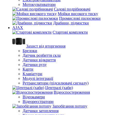
Мотокультиватори
Садові подрібнювачі
Мойки високого тиску
Промислові пилосмоки
Драбини, підмостки
AJAX
Стартові комплекти
Захист від вторгнення
Брелоки
Датчик розбиття скла
Датчики відкриття
Датчики руху
Карти
Клавіатури
Модулі інтеграції
Ретранслятори (підсилювачі сигналу)
Централі (хаби)
Відеоспостереження
Відеокамери
Відеореєстратори
Запобігання потопу
Датчики затоплення