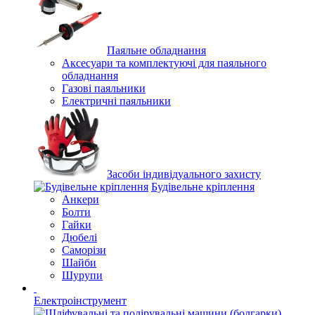
Паяльне обладнання
Аксесуари та комплектуючі для паяльного
обладнання
Газові паяльники
Електричні паяльники
Засоби індивідуального захисту
Будівельне кріплення
Анкери
Болти
Гайки
Дюбелі
Саморізи
Шайби
Шурупи
Електроінструмент