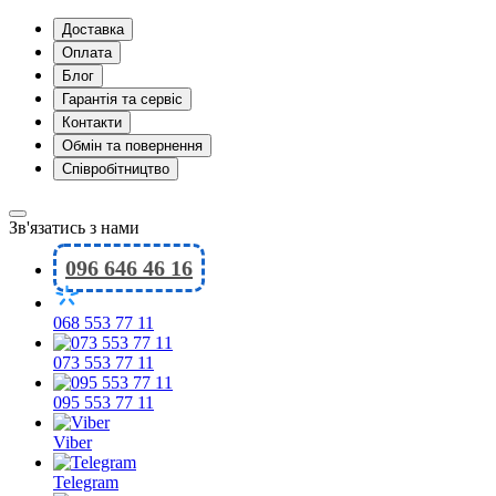
Доставка
Оплата
Блог
Гарантія та сервіс
Контакти
Обмін та повернення
Співробітництво
Зв'язатись з нами
096 646 46 16
068 553 77 11
073 553 77 11
095 553 77 11
Viber
Telegram