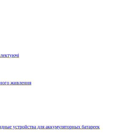
плектуючі
йного живлення
ядные устройства для аккумуляторных батареек