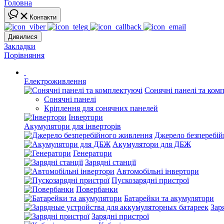
Головна
Контакти
Дивилися
Закладки
Порівняння
Електроживлення
Сонячні панелі та ком
Сонячні панелі
Кріплення для сонячних панелей
Інвертори
Акумулятори для інверторів
Джерело безперебі
Акумулятори для ДБЖ
Генератори
Зарядні станції
Автомобільні інвертори
Пускозарядні пристрої
Повербанки
Батарейки та акумулятори
Зар
Зарядні пристрої