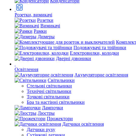
Конденсатори
Розетки, вимикачі
Розетки
Вимикачі
Рамки
Димеры
Комплект
Подовжувачі та трійники
Електровилки, колодки
Дверні дзвоники
Освітлення
Акумуляторне освітлення
Світильники
Стельові світильники
Технічні світильники
Точкові світильники
Бра та настінні світильники
Лампочки
Люстры
Прожектори
Датчики освітлення
Датчики руху
Сутінкові датчики