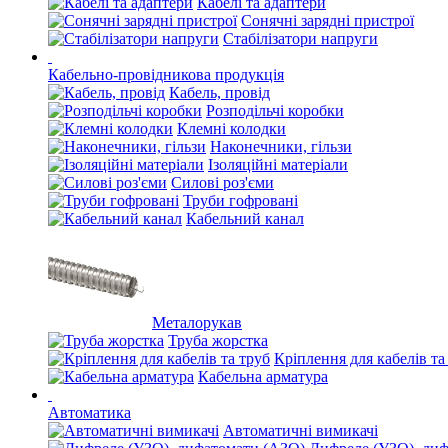
Кабелі та адаптери
Сонячні зарядні пристрої
Стабілізатори напруги
Кабельно-провідникова продукція
Кабель, провід
Розподільчі коробки
Клемні колодки
Наконечники, гільзи
Ізоляційні матеріали
Силові роз'єми
Труби гофровані
Кабельний канал
Металорукав
Труба жорстка
Кріплення для кабелів та
Кабельна арматура
Автоматика
Автоматичні вимикачі