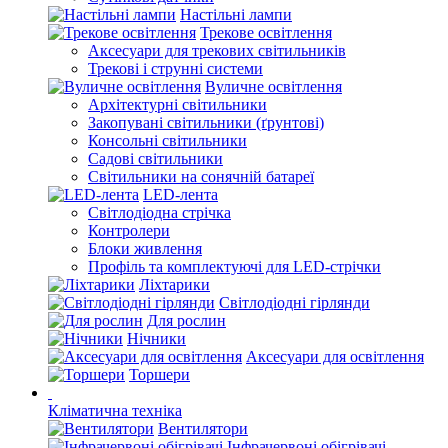
Настільні лампи
Трекове освітлення
Аксесуари для трекових світильників
Трекові і струнні системи
Вуличне освітлення
Архітектурні світильники
Закопувані світильники (ґрунтові)
Консольні світильники
Садові світильники
Світильники на сонячній батареї
LED-лента
Світлодіодна стрічка
Контролери
Блоки живлення
Профіль та комплектуючі для LED-стрічки
Ліхтарики
Світлодіодні гірлянди
Для рослин
Нічники
Аксесуари для освітлення
Торшери
Кліматична техніка
Вентилятори
Інфрачервоні обігрівачі