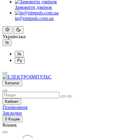
Замовити дзвінок
in@eimpuls.com.ua
Українська
Ук
Ук
Ру
Каталог
Кабінет
Порівняння
Закладки
0
Кошик
Кошик