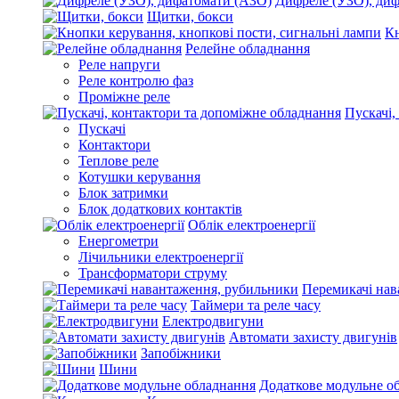
Дифреле (УЗО), ди
Щитки, бокси
Кн
Релейне обладнання
Реле напруги
Реле контролю фаз
Проміжне реле
Пускачі,
Пускачі
Контактори
Теплове реле
Котушки керування
Блок затримки
Блок додаткових контактів
Облік електроенергії
Енергометри
Лічильники електроенергії
Трансформатори струму
Перемикачі нав
Таймери та реле часу
Електродвигуни
Автомати захисту двигунів
Запобіжники
Шини
Додаткове модульне о