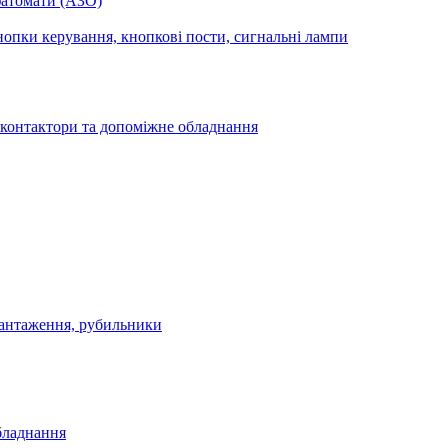
фатомати (АЗО)
опки керування, кнопкові пости, сигнальні лампи
 контактори та допоміжне обладнання
антаження, рубильники
бладнання