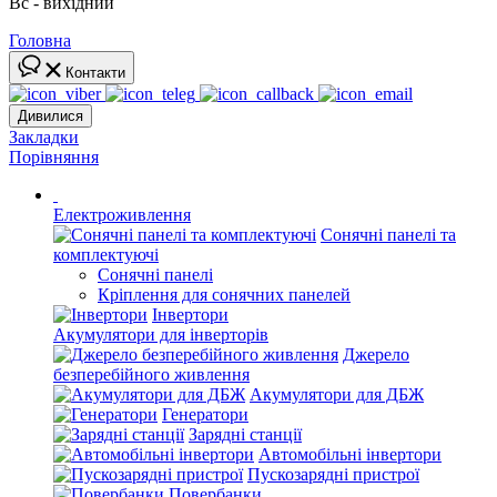
Вс - вихідний
Головна
Контакти
Дивилися
Закладки
Порівняння
Електроживлення
Сонячні панелі та
комплектуючі
Сонячні панелі
Кріплення для сонячних панелей
Інвертори
Акумулятори для інверторів
Джерело
безперебійного живлення
Акумулятори для ДБЖ
Генератори
Зарядні станції
Автомобільні інвертори
Пускозарядні пристрої
Повербанки