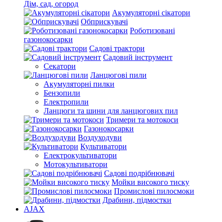
Дім, сад, огород
Акумуляторні сікатори
Обприскувачі
Роботизовані
газонокосарки
Садові трактори
Садовий інструмент
Секатори
Ланцюгові пили
Акумуляторні пилки
Бензопили
Електропили
Ланцюги та шини для ланцюгових пил
Тримери та мотокоси
Газонокосарки
Воздуходуви
Культиватори
Електрокультиватори
Мотокультиватори
Садові подрібнювачі
Мойки високого тиску
Промислові пилосмоки
Драбини, підмостки
AJAX