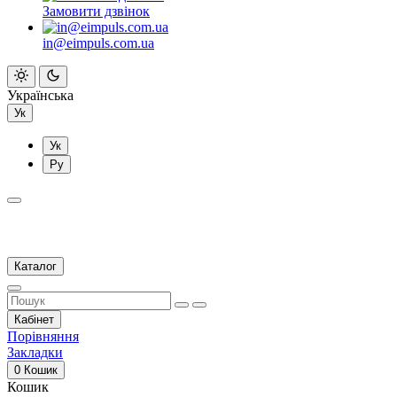
Замовити дзвінок
in@eimpuls.com.ua
Українська
Ук
Ук
Ру
Каталог
Кабінет
Порівняння
Закладки
0
Кошик
Кошик