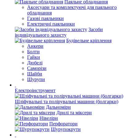
Паяльне обладнання
Аксесуари та комплектуючі для паяльного
обладнання
Газові паяльники
Електричні паяльники
Засоби
індивідуального захисту
Будівельне кріплення
Анкери
Болти
Гайки
Дюбелі
Саморізи
Шайби
Шурупи
Електроінструмент
Шліфувальні та полірувальні машини (болгарки)
Дальноміри
Дрилі та міксери
Нівеліри
Перфоратори
Шурупокрути