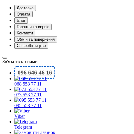
Доставка
Оплата
Блог
Гарантія та сервіс
Контакти
Обмін та повернення
Співробітництво
Зв'язатись з нами
096 646 46 16
068 553 77 11
073 553 77 11
095 553 77 11
Viber
Telegram