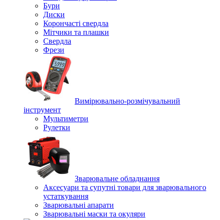
Бури
Диски
Корончасті свердла
Мітчики та плашки
Свердла
Фрези
Вимірювально-розмічувальний
інструмент
Мультиметри
Рулетки
Зварювальне обладнання
Аксесуари та супутні товари для зварювального
устаткування
Зварювальні апарати
Зварювальні маски та окуляри