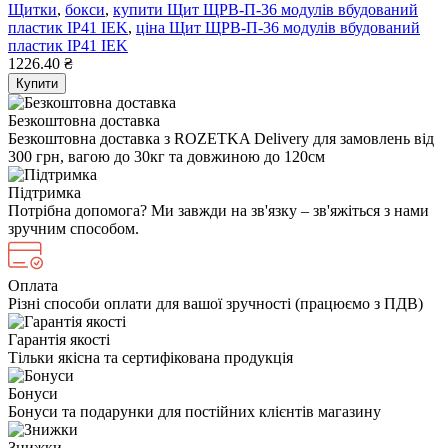
Щитки
,
бокси
,
купити Щит ЩРВ-П-36 модулів вбудований
пластик IP41 IEK
,
ціна Щит ЩРВ-П-36 модулів вбудований
пластик IP41 IEK
1226.40 ₴
Купити
Безкоштовна доставка
Безкоштовна доставка з ROZETKA Delivery для замовлень від
300 грн, вагою до 30кг та довжиною до 120см
Підтримка
Потрібна допомога? Ми завжди на зв'язку – зв'яжіться з нами
зручним способом.
Оплата
Різні способи оплати для вашої зручності (працюємо з ПДВ)
Гарантія якості
Тільки якісна та сертифікована продукція
Бонуси
Бонуси та подарунки для постійних клієнтів магазину
Знижки