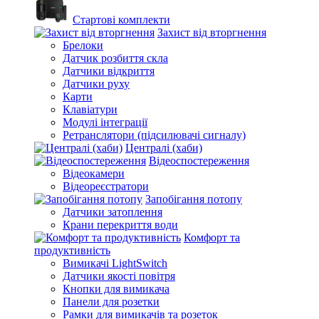
Стартові комплекти
Захист від вторгнення
Брелоки
Датчик розбиття скла
Датчики відкриття
Датчики руху
Карти
Клавіатури
Модулі інтеграції
Ретранслятори (підсилювачі сигналу)
Централі (хаби)
Відеоспостереження
Відеокамери
Відеореєстратори
Запобігання потопу
Датчики затоплення
Крани перекриття води
Комфорт та
продуктивність
Вимикачі LightSwitch
Датчики якості повітря
Кнопки для вимикача
Панели для розетки
Рамки для вимикачів та розеток