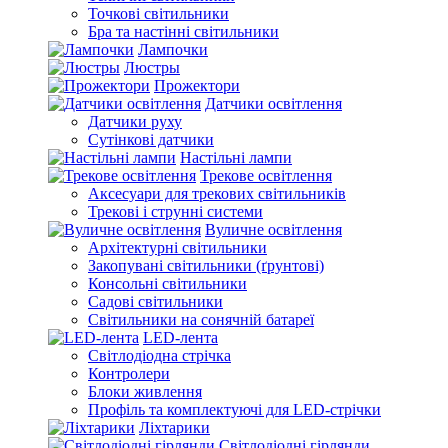
Точкові світильники
Бра та настінні світильники
Лампочки
Люстры
Прожектори
Датчики освітлення
Датчики руху
Сутінкові датчики
Настільні лампи
Трекове освітлення
Аксесуари для трекових світильників
Трекові і струнні системи
Вуличне освітлення
Архітектурні світильники
Закопувані світильники (ґрунтові)
Консольні світильники
Садові світильники
Світильники на сонячній батареї
LED-лента
Світлодіодна стрічка
Контролери
Блоки живлення
Профіль та комплектуючі для LED-стрічки
Ліхтарики
Світлодіодні гірлянди