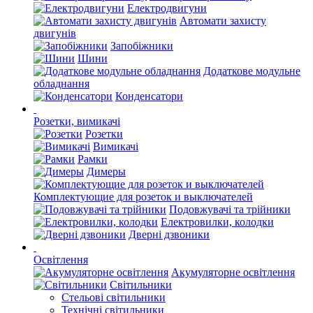
Електродвигуни
Автомати захисту
двигунів
Запобіжники
Шини
Додаткове модульне
обладнання
Конденсатори
Розетки, вимикачі
Розетки
Вимикачі
Рамки
Димеры
Комплектующие для розеток и выключателей
Подовжувачі та трійники
Електровилки, колодки
Дверні дзвоники
Освітлення
Акумуляторне освітлення
Світильники
Стельові світильники
Технічні світильники