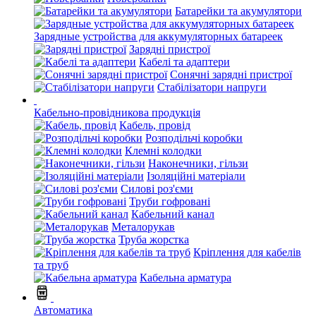
Батарейки та акумулятори
Зарядные устройства для аккумуляторных батареек
Зарядні пристрої
Кабелі та адаптери
Сонячні зарядні пристрої
Стабілізатори напруги
Кабельно-провідникова продукція
Кабель, провід
Розподільчі коробки
Клемні колодки
Наконечники, гільзи
Ізоляційні матеріали
Силові роз'єми
Труби гофровані
Кабельний канал
Металорукав
Труба жорстка
Кріплення для кабелів
та труб
Кабельна арматура
Автоматика