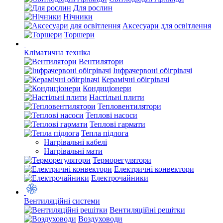
Для рослин
Нічники
Аксесуари для освітлення
Торшери
Кліматична техніка
Вентилятори
Інфрачервоні обігрівачі
Керамічні обігрівачі
Кондиціонери
Настільні плити
Тепловентилятори
Теплові насоси
Теплові гармати
Тепла підлога
Нагрівальні кабелі
Нагрівальні мати
Терморегулятори
Електричні конвектори
Електрочайники
Вентиляційні системи
Вентиляційні решітки
Воздуховоди