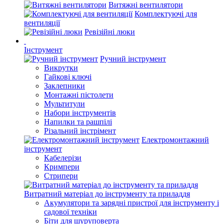
Витяжні вентилятори
Комплектуючі для
вентиляції
Ревізійні люки
Інструмент
Ручний інструмент
Викрутки
Гайкові ключі
Заклепники
Монтажні пістолети
Мультитули
Набори інструментів
Напилки та рашпілі
Різальний інстрімент
Електромонтажний
інструмент
Кабелерізи
Кримпери
Стрипери
Витратний матеріал до інструменту та приладдя
Акумулятори та зарядні пристрої для інструменту і
садової техніки
Біти для шуруповерта