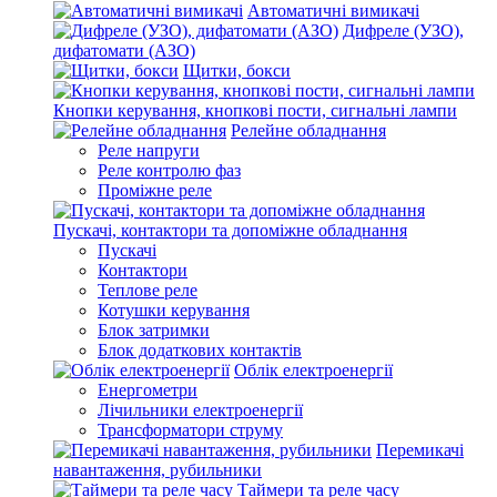
Автоматичні вимикачі
Дифреле (УЗО),
дифатомати (АЗО)
Щитки, бокси
Кнопки керування, кнопкові пости, сигнальні лампи
Релейне обладнання
Реле напруги
Реле контролю фаз
Проміжне реле
Пускачі, контактори та допоміжне обладнання
Пускачі
Контактори
Теплове реле
Котушки керування
Блок затримки
Блок додаткових контактів
Облік електроенергії
Енергометри
Лічильники електроенергії
Трансформатори струму
Перемикачі
навантаження, рубильники
Таймери та реле часу