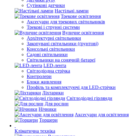
Сутінкові датчики
Настільні лампи
Трекове освітлення
Аксесуари для трекових світильників
Трекові і струнні системи
Вуличне освітлення
Архітектурні світильники
Закопувані світильники (ґрунтові)
Консольні світильники
Садові світильники
Світильники на сонячній батареї
LED-лента
Світлодіодна стрічка
Контролери
Блоки живлення
Профіль та комплектуючі для LED-стрічки
Ліхтарики
Світлодіодні гірлянди
Для рослин
Нічники
Аксесуари для освітлення
Торшери
Кліматична техніка