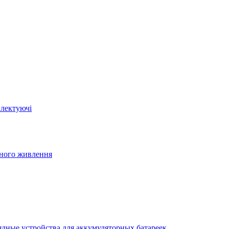
плектуючі
йного живлення
ядные устройства для аккумуляторных батареек