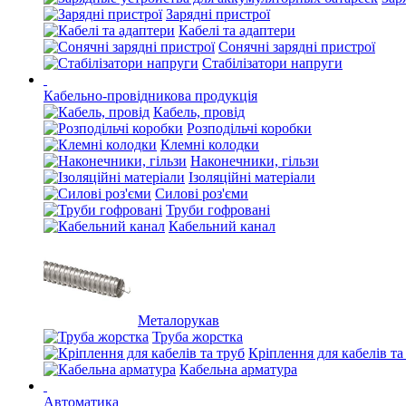
Зарядні пристрої
Кабелі та адаптери
Сонячні зарядні пристрої
Стабілізатори напруги
Кабельно-провідникова продукція
Кабель, провід
Розподільчі коробки
Клемні колодки
Наконечники, гільзи
Ізоляційні матеріали
Силові роз'єми
Труби гофровані
Кабельний канал
Металорукав
Труба жорстка
Кріплення для кабелів та
Кабельна арматура
Автоматика