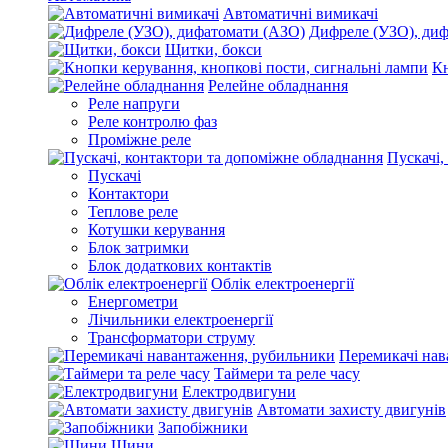
Автоматичні вимикачі
Дифреле (УЗО), ди
Щитки, бокси
Кн
Релейне обладнання
Реле напруги
Реле контролю фаз
Проміжне реле
Пускачі,
Пускачі
Контактори
Теплове реле
Котушки керування
Блок затримки
Блок додаткових контактів
Облік електроенергії
Енергометри
Лічильники електроенергії
Трансформатори струму
Перемикачі нав
Таймери та реле часу
Електродвигуни
Автомати захисту двигунів
Запобіжники
Шини