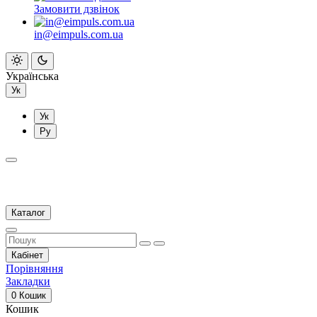
Замовити дзвінок
in@eimpuls.com.ua
Українська
Ук
Ук
Ру
Каталог
Кабінет
Порівняння
Закладки
0
Кошик
Кошик