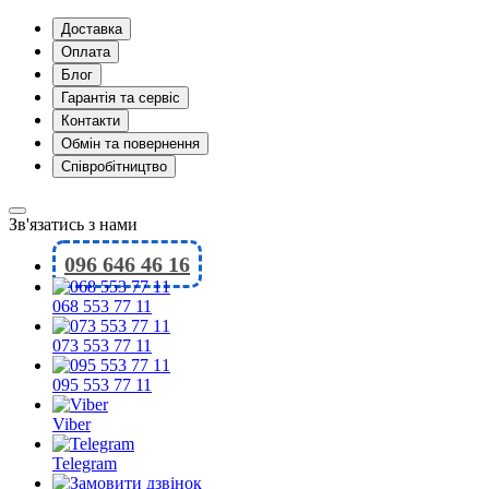
Доставка
Оплата
Блог
Гарантія та сервіс
Контакти
Обмін та повернення
Співробітництво
Зв'язатись з нами
096 646 46 16
068 553 77 11
073 553 77 11
095 553 77 11
Viber
Telegram