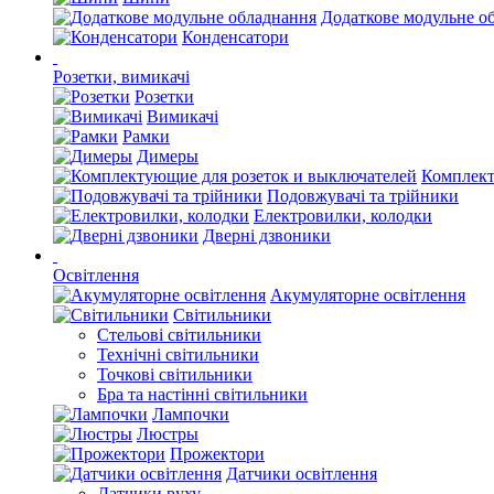
Додаткове модульне о
Конденсатори
Розетки, вимикачі
Розетки
Вимикачі
Рамки
Димеры
Комплект
Подовжувачі та трійники
Електровилки, колодки
Дверні дзвоники
Освітлення
Акумуляторне освітлення
Світильники
Стельові світильники
Технічні світильники
Точкові світильники
Бра та настінні світильники
Лампочки
Люстры
Прожектори
Датчики освітлення
Датчики руху