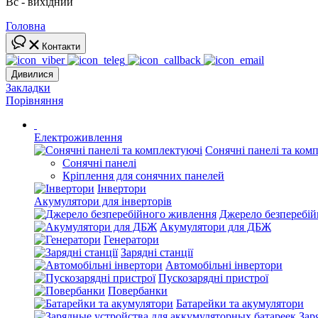
Вс - вихідний
Головна
Контакти
Дивилися
Закладки
Порівняння
Електроживлення
Сонячні панелі та ком
Сонячні панелі
Кріплення для сонячних панелей
Інвертори
Акумулятори для інверторів
Джерело безперебі
Акумулятори для ДБЖ
Генератори
Зарядні станції
Автомобільні інвертори
Пускозарядні пристрої
Повербанки
Батарейки та акумулятори
Зар