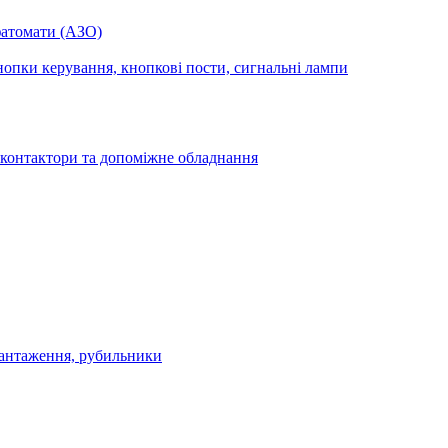
фатомати (АЗО)
опки керування, кнопкові пости, сигнальні лампи
 контактори та допоміжне обладнання
антаження, рубильники