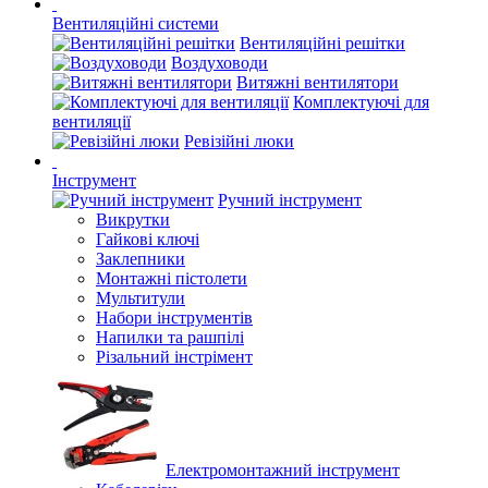
Вентиляційні системи
Вентиляційні решітки
Воздуховоди
Витяжні вентилятори
Комплектуючі для
вентиляції
Ревізійні люки
Інструмент
Ручний інструмент
Викрутки
Гайкові ключі
Заклепники
Монтажні пістолети
Мультитули
Набори інструментів
Напилки та рашпілі
Різальний інстрімент
Електромонтажний інструмент