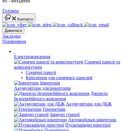
Вс - вихідний
Головна
Контакти
Дивилися
Закладки
Порівняння
Електроживлення
Сонячні панелі та
комплектуючі
Сонячні панелі
Кріплення для сонячних панелей
Інвертори
Акумулятори для інверторів
Джерело
безперебійного живлення
Акумулятори для ДБЖ
Генератори
Зарядні станції
Автомобільні інвертори
Пускозарядні пристрої
Повербанки