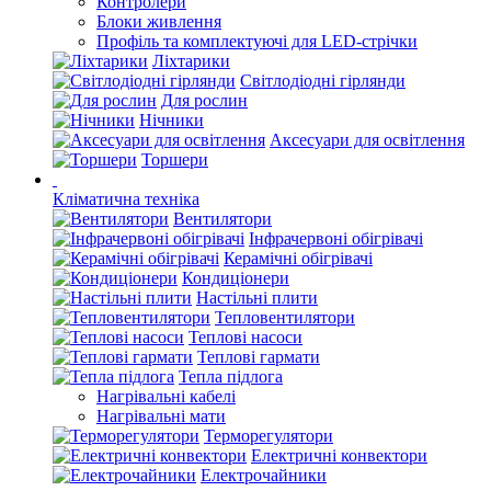
Контролери
Блоки живлення
Профіль та комплектуючі для LED-стрічки
Ліхтарики
Світлодіодні гірлянди
Для рослин
Нічники
Аксесуари для освітлення
Торшери
Кліматична техніка
Вентилятори
Інфрачервоні обігрівачі
Керамічні обігрівачі
Кондиціонери
Настільні плити
Тепловентилятори
Теплові насоси
Теплові гармати
Тепла підлога
Нагрівальні кабелі
Нагрівальні мати
Терморегулятори
Електричні конвектори
Електрочайники