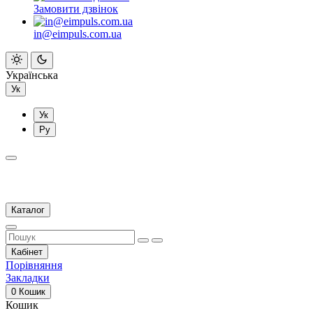
Замовити дзвінок
in@eimpuls.com.ua
Українська
Ук
Ук
Ру
Каталог
Кабінет
Порівняння
Закладки
0
Кошик
Кошик