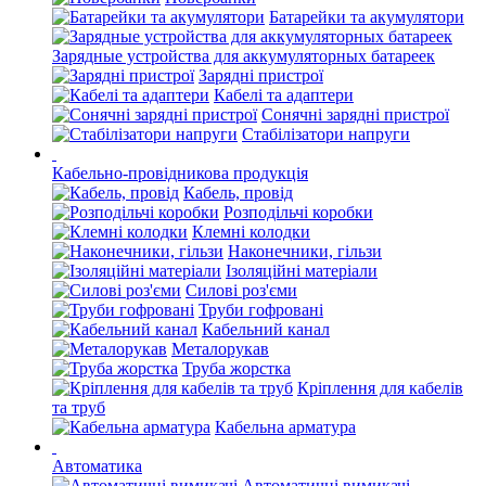
Батарейки та акумулятори
Зарядные устройства для аккумуляторных батареек
Зарядні пристрої
Кабелі та адаптери
Сонячні зарядні пристрої
Стабілізатори напруги
Кабельно-провідникова продукція
Кабель, провід
Розподільчі коробки
Клемні колодки
Наконечники, гільзи
Ізоляційні матеріали
Силові роз'єми
Труби гофровані
Кабельний канал
Металорукав
Труба жорстка
Кріплення для кабелів
та труб
Кабельна арматура
Автоматика
Автоматичні вимикачі