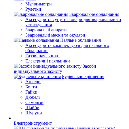
Мультиметри
Рулетки
Зварювальне обладнання
Аксесуари та супутні товари для зварювального
устаткування
Зварювальні апарати
Зварювальні маски та окуляри
Паяльне обладнання
Аксесуари та комплектуючі для паяльного
обладнання
Газові паяльники
Електричні паяльники
Засоби
індивідуального захисту
Будівельне кріплення
Анкери
Болти
Гайки
Дюбелі
Саморізи
Шайби
Шурупи
Електроінструмент