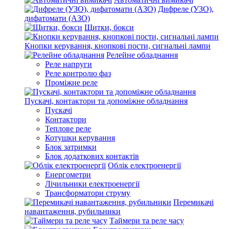
Дифреле (УЗО),
дифатомати (АЗО)
Щитки, бокси
Кнопки керування, кнопкові пости, сигнальні лампи
Релейне обладнання
Реле напруги
Реле контролю фаз
Проміжне реле
Пускачі, контактори та допоміжне обладнання
Пускачі
Контактори
Теплове реле
Котушки керування
Блок затримки
Блок додаткових контактів
Облік електроенергії
Енергометри
Лічильники електроенергії
Трансформатори струму
Перемикачі
навантаження, рубильники
Таймери та реле часу