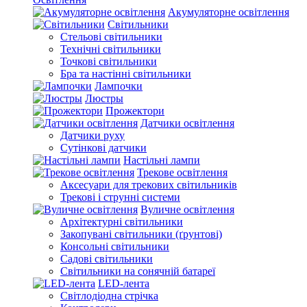
Акумуляторне освітлення
Світильники
Стельові світильники
Технічні світильники
Точкові світильники
Бра та настінні світильники
Лампочки
Люстры
Прожектори
Датчики освітлення
Датчики руху
Сутінкові датчики
Настільні лампи
Трекове освітлення
Аксесуари для трекових світильників
Трекові і струнні системи
Вуличне освітлення
Архітектурні світильники
Закопувані світильники (ґрунтові)
Консольні світильники
Садові світильники
Світильники на сонячній батареї
LED-лента
Світлодіодна стрічка