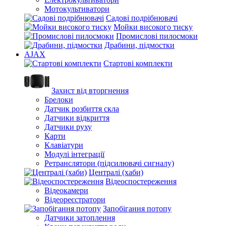
Мотокультиватори
Садові подрібнювачі
Мойки високого тиску
Промислові пилосмоки
Драбини, підмостки
AJAX
Стартові комплекти
Захист від вторгнення
Брелоки
Датчик розбиття скла
Датчики відкриття
Датчики руху
Карти
Клавіатури
Модулі інтеграції
Ретранслятори (підсилювачі сигналу)
Централі (хаби)
Відеоспостереження
Відеокамери
Відеореєстратори
Запобігання потопу
Датчики затоплення