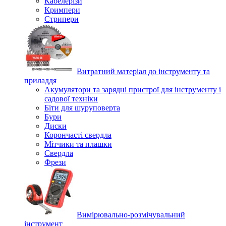
Кабелерізи
Кримпери
Стрипери
Витратний матеріал до інструменту та
приладдя
Акумулятори та зарядні пристрої для інструменту і
садової техніки
Біти для шуруповерта
Бури
Диски
Корончасті свердла
Мітчики та плашки
Свердла
Фрези
Вимірювально-розмічувальний
інструмент