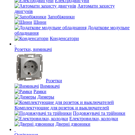
Електродвигуни
Автомати захисту
двигунів
Запобіжники
Шини
Додаткове модульне
обладнання
Конденсатори
Розетки, вимикачі
Розетки
Вимикачі
Рамки
Димеры
Комплектующие для розеток и выключателей
Подовжувачі та трійники
Електровилки, колодки
Дверні дзвоники
Освітлення