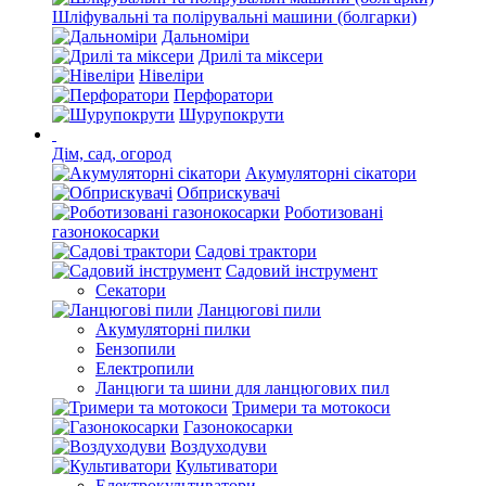
Шліфувальні та полірувальні машини (болгарки)
Дальноміри
Дрилі та міксери
Нівеліри
Перфоратори
Шурупокрути
Дім, сад, огород
Акумуляторні сікатори
Обприскувачі
Роботизовані
газонокосарки
Садові трактори
Садовий інструмент
Секатори
Ланцюгові пили
Акумуляторні пилки
Бензопили
Електропили
Ланцюги та шини для ланцюгових пил
Тримери та мотокоси
Газонокосарки
Воздуходуви
Культиватори
Електрокультиватори