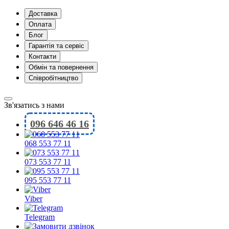
Доставка
Оплата
Блог
Гарантія та сервіс
Контакти
Обмін та повернення
Співробітництво
Зв'язатись з нами
096 646 46 16
068 553 77 11
073 553 77 11
095 553 77 11
Viber
Telegram