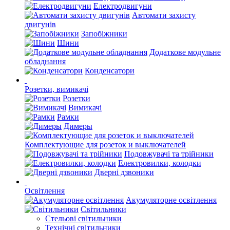
Електродвигуни
Автомати захисту
двигунів
Запобіжники
Шини
Додаткове модульне
обладнання
Конденсатори
Розетки, вимикачі
Розетки
Вимикачі
Рамки
Димеры
Комплектующие для розеток и выключателей
Подовжувачі та трійники
Електровилки, колодки
Дверні дзвоники
Освітлення
Акумуляторне освітлення
Світильники
Стельові світильники
Технічні світильники