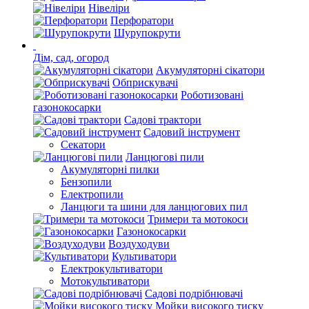
Нівеліри
Перфоратори
Шурупокрути
Дім, сад, огород
Акумуляторні сікатори
Обприскувачі
Роботизовані
газонокосарки
Садові трактори
Садовий інструмент
Секатори
Ланцюгові пили
Акумуляторні пилки
Бензопили
Електропили
Ланцюги та шини для ланцюгових пил
Тримери та мотокоси
Газонокосарки
Воздуходуви
Культиватори
Електрокультиватори
Мотокультиватори
Садові подрібнювачі
Мойки високого тиску