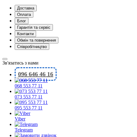
Доставка
Оплата
Блог
Гарантія та сервіс
Контакти
Обмін та повернення
Співробітництво
Зв'язатись з нами
096 646 46 16
068 553 77 11
073 553 77 11
095 553 77 11
Viber
Telegram