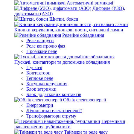
Автоматичні вимикачі
Дифреле (УЗО),
дифатомати (АЗО)
Щитки, бокси
Кнопки керування, кнопкові пости, сигнальні лампи
Релейне обладнання
Реле напруги
Реле контролю фаз
Проміжне реле
Пускачі, контактори та допоміжне обладнання
Пускачі
Контактори
Теплове реле
Котушки керування
Блок затримки
Блок додаткових контактів
Облік електроенергії
Енергометри
Лічильники електроенергії
Трансформатори струму
Перемикачі
навантаження, рубильники
Таймери та реле часу