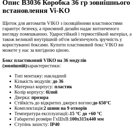
Опис В3036 Коробка 36 гр зовнішнього
встановлення Vi-KO
Щиток для автоматів VIKO з ізоляційними властивостями
гарантує безпеку, а приємний дизайн надає витонченого
вигляду помешканню. Ударостійкий і термостійкий матеріал, а
також великий внутрішній об'єм забезпечують зручність у
користуванні боксами. Купити пластиковий бокс VIKO ви
можете у нас за вигідною ціною.
Бокс пластиковий VIKO на 36 модулів
(зовнішній)
характеристики:
Тип монтажу: накладний
Кількість модулів:
до 36
Материал корпусу:
пластик
Колір корпусу:
білий
Дверка:
прозора
Стійкість до відкритих джерел вогню:
до 650°C
Комплектація:
2 шини на 9 отворів
Температура експлуатації:
-15 °С до +60 °С
Габаритні розміри ГхШхВ:
100х315х440 мм
Ступінь захисту:
IP40