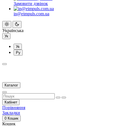
Замовити дзвінок
in@eimpuls.com.ua
Українська
Ук
Ук
Ру
Каталог
Кабінет
Порівняння
Закладки
0
Кошик
Кошик