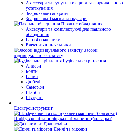
Аксесуари та супутні товари для зварювального
устаткування
Зварювальні апарати
Зварювальні маски та окуляри
Паяльне обладнання
Аксесуари та комплектуючі для паяльного
обладнання
Газові паяльники
Електричні паяльники
Засоби
індивідуального захисту
Будівельне кріплення
Анкери
Болти
Гайки
Дюбелі
Саморізи
Шайби
Шурупи
Електроінструмент
Шліфувальні та полірувальні машини (болгарки)
Дальноміри
Дрилі та міксери