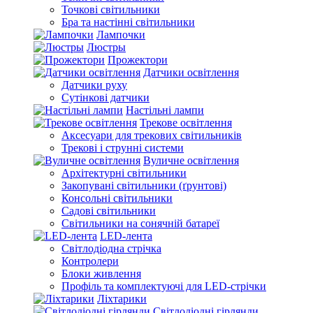
Точкові світильники
Бра та настінні світильники
Лампочки
Люстры
Прожектори
Датчики освітлення
Датчики руху
Сутінкові датчики
Настільні лампи
Трекове освітлення
Аксесуари для трекових світильників
Трекові і струнні системи
Вуличне освітлення
Архітектурні світильники
Закопувані світильники (ґрунтові)
Консольні світильники
Садові світильники
Світильники на сонячній батареї
LED-лента
Світлодіодна стрічка
Контролери
Блоки живлення
Профіль та комплектуючі для LED-стрічки
Ліхтарики
Світлодіодні гірлянди