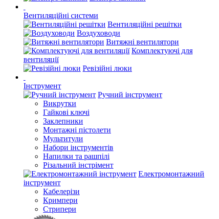
Вентиляційні системи
Вентиляційні решітки
Воздуховоди
Витяжні вентилятори
Комплектуючі для
вентиляції
Ревізійні люки
Інструмент
Ручний інструмент
Викрутки
Гайкові ключі
Заклепники
Монтажні пістолети
Мультитули
Набори інструментів
Напилки та рашпілі
Різальний інстрімент
Електромонтажний
інструмент
Кабелерізи
Кримпери
Стрипери