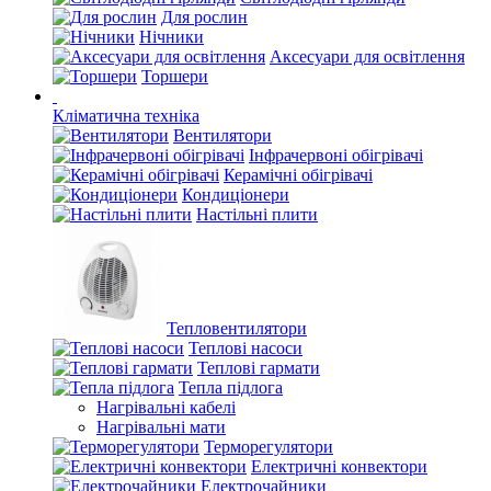
Для рослин
Нічники
Аксесуари для освітлення
Торшери
Кліматична техніка
Вентилятори
Інфрачервоні обігрівачі
Керамічні обігрівачі
Кондиціонери
Настільні плити
Тепловентилятори
Теплові насоси
Теплові гармати
Тепла підлога
Нагрівальні кабелі
Нагрівальні мати
Терморегулятори
Електричні конвектори
Електрочайники