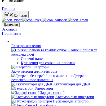
Вс - вихідний
Головна
Контакти
Дивилися
Закладки
Порівняння
Електроживлення
Сонячні панелі та
комплектуючі
Сонячні панелі
Кріплення для сонячних панелей
Інвертори
Акумулятори для інверторів
Джерело
безперебійного живлення
Акумулятори для ДБЖ
Генератори
Зарядні станції
Автомобільні інвертори
Пускозарядні пристрої
Повербанки