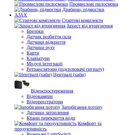
Промислові пилосмоки
Драбини, підмостки
AJAX
Стартові комплекти
Захист від вторгнення
Брелоки
Датчик розбиття скла
Датчики відкриття
Датчики руху
Карти
Клавіатури
Модулі інтеграції
Ретранслятори (підсилювачі сигналу)
Централі (хаби)
Відеоспостереження
Відеокамери
Відеореєстратори
Запобігання потопу
Датчики затоплення
Крани перекриття води
Комфорт та
продуктивність
Вимикачі LightSwitch