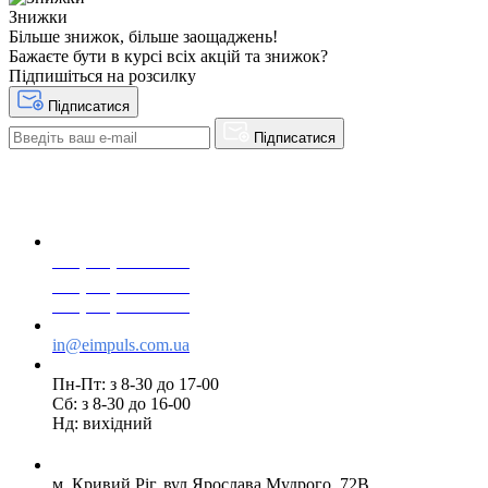
Знижки
Більше знижок, більше заощаджень!
Бажаєте бути в курсі всіх акцій та знижок?
Підпишіться на розсилку
Підписатися
Підписатися
+38(068) 553 77 11
+38(073) 553 77 11
+38(095) 553 77 11
in@eimpuls.com.ua
Пн-Пт: з 8-30 до 17-00
Сб: з 8-30 до 16-00
Нд: вихідний
м. Кривий Ріг, вул.Ярослава Мудрого, 72В