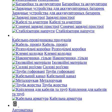
Батарейки та акумулятори
Зарядные устройства для аккумуляторных батареек
Зарядні пристрої
Кабелі та адаптери
Сонячні зарядні пристрої
Стабілізатори напруги
Кабельно-провідникова продукція
Кабель, провід
Розподільчі коробки
Клемні колодки
Наконечники, гільзи
Ізоляційні матеріали
Силові роз'єми
Труби гофровані
Кабельний канал
Металорукав
Труба жорстка
Кріплення для кабелів
та труб
Кабельна арматура
Автоматика