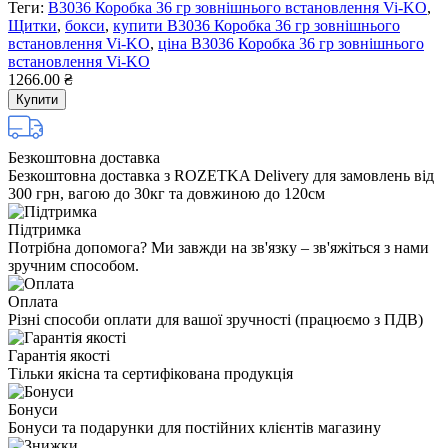
Теги:
В3036 Коробка 36 гр зовнішнього встановлення Vi-KO
,
Щитки
,
бокси
,
купити В3036 Коробка 36 гр зовнішнього
встановлення Vi-KO
,
ціна В3036 Коробка 36 гр зовнішнього
встановлення Vi-KO
1266.00 ₴
Купити
Безкоштовна доставка
Безкоштовна доставка з ROZETKA Delivery для замовлень від
300 грн, вагою до 30кг та довжиною до 120см
Підтримка
Потрібна допомога? Ми завжди на зв'язку – зв'яжіться з нами
зручним способом.
Оплата
Різні способи оплати для вашої зручності (працюємо з ПДВ)
Гарантія якості
Тільки якісна та сертифікована продукція
Бонуси
Бонуси та подарунки для постійних клієнтів магазину