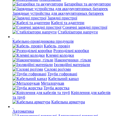
Батарейки та акумулятори
Зарядные устройства для аккумуляторных батареек
Зарядні пристрої
Кабелі та адаптери
Сонячні зарядні пристрої
Стабілізатори напруги
Кабельно-провідникова продукція
Кабель, провід
Розподільчі коробки
Клемні колодки
Наконечники, гільзи
Ізоляційні матеріали
Силові роз'єми
Труби гофровані
Кабельний канал
Металорукав
Труба жорстка
Кріплення для кабелів
та труб
Кабельна арматура
Автоматика
Автоматичні вимикачі