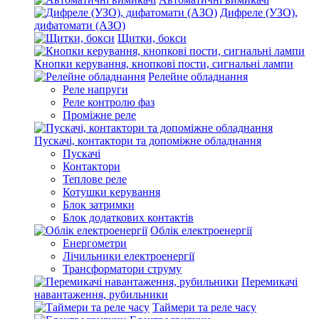
Дифреле (УЗО),
дифатомати (АЗО)
Щитки, бокси
Кнопки керування, кнопкові пости, сигнальні лампи
Релейне обладнання
Реле напруги
Реле контролю фаз
Проміжне реле
Пускачі, контактори та допоміжне обладнання
Пускачі
Контактори
Теплове реле
Котушки керування
Блок затримки
Блок додаткових контактів
Облік електроенергії
Енергометри
Лічильники електроенергії
Трансформатори струму
Перемикачі
навантаження, рубильники
Таймери та реле часу