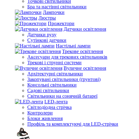
Точкові світильники
Бра та настінні світильники
Лампочки
Люстры
Прожектори
Датчики освітлення
Датчики руху
Сутінкові датчики
Настільні лампи
Трекове освітлення
Аксесуари для трекових світильників
Трекові і струнні системи
Вуличне освітлення
Архітектурні світильники
Закопувані світильники (ґрунтові)
Консольні світильники
Садові світильники
Світильники на сонячній батареї
LED-лента
Світлодіодна стрічка
Контролери
Блоки живлення
Профіль та комплектуючі для LED-стрічки