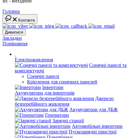
Вс - вихідний
Головна
Контакти
Дивилися
Закладки
Порівняння
Електроживлення
Сонячні панелі та
комплектуючі
Сонячні панелі
Кріплення для сонячних панелей
Інвертори
Акумулятори для інверторів
Джерело
безперебійного живлення
Акумулятори для ДБЖ
Генератори
Зарядні станції
Автомобільні інвертори
Пускозарядні пристрої
Повербанки