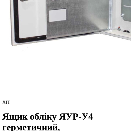
ХІТ
Ящик облiку ЯУР-У4
герметичний,