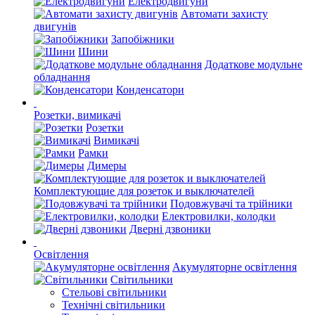
Електродвигуни
Автомати захисту
двигунів
Запобіжники
Шини
Додаткове модульне
обладнання
Конденсатори
Розетки, вимикачі
Розетки
Вимикачі
Рамки
Димеры
Комплектующие для розеток и выключателей
Подовжувачі та трійники
Електровилки, колодки
Дверні дзвоники
Освітлення
Акумуляторне освітлення
Світильники
Стельові світильники
Технічні світильники