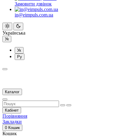
Замовити дзвінок
in@eimpuls.com.ua
Українська
Ук
Ук
Ру
Каталог
Кабінет
Порівняння
Закладки
0
Кошик
Кошик