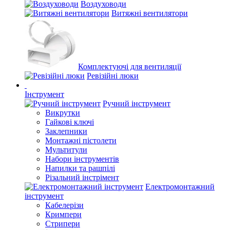
Воздуховоди
Витяжні вентилятори
Комплектуючі для вентиляції
Ревізійні люки
Інструмент
Ручний інструмент
Викрутки
Гайкові ключі
Заклепники
Монтажні пістолети
Мультитули
Набори інструментів
Напилки та рашпілі
Різальний інстрімент
Електромонтажний
інструмент
Кабелерізи
Кримпери
Стрипери