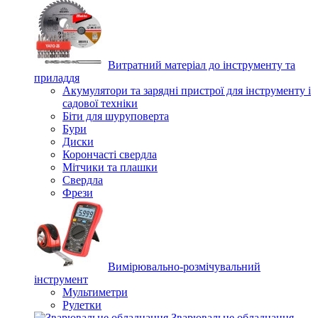
Витратний матеріал до інструменту та
приладдя
Акумулятори та зарядні пристрої для інструменту і
садової техніки
Біти для шуруповерта
Бури
Диски
Корончасті свердла
Мітчики та плашки
Свердла
Фрези
Вимірювально-розмічувальний
інструмент
Мультиметри
Рулетки
Зварювальне обладнання