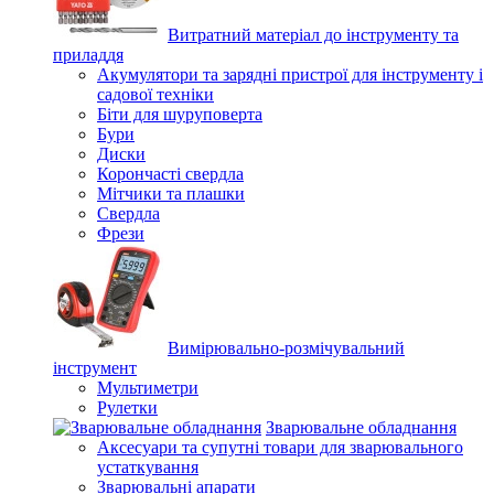
Витратний матеріал до інструменту та
приладдя
Акумулятори та зарядні пристрої для інструменту і
садової техніки
Біти для шуруповерта
Бури
Диски
Корончасті свердла
Мітчики та плашки
Свердла
Фрези
Вимірювально-розмічувальний
інструмент
Мультиметри
Рулетки
Зварювальне обладнання
Аксесуари та супутні товари для зварювального
устаткування
Зварювальні апарати