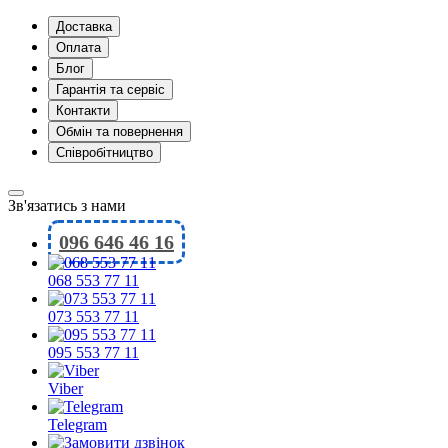
Доставка
Оплата
Блог
Гарантія та сервіс
Контакти
Обмін та повернення
Співробітництво
Зв'язатись з нами
096 646 46 16
068 553 77 11
073 553 77 11
095 553 77 11
Viber
Telegram