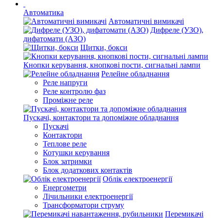
Автоматика
Автоматичні вимикачі
Дифреле (УЗО),
дифатомати (АЗО)
Щитки, бокси
Кнопки керування, кнопкові пости, сигнальні лампи
Релейне обладнання
Реле напруги
Реле контролю фаз
Проміжне реле
Пускачі, контактори та допоміжне обладнання
Пускачі
Контактори
Теплове реле
Котушки керування
Блок затримки
Блок додаткових контактів
Облік електроенергії
Енергометри
Лічильники електроенергії
Трансформатори струму
Перемикачі