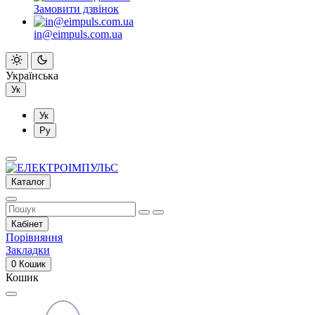
Замовити дзвінок
in@eimpuls.com.ua
Українська
Ук
Ук
Ру
Каталог
Кабінет
Порівняння
Закладки
0
Кошик
Кошик