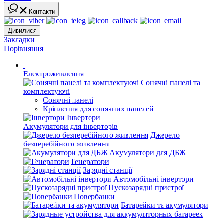
Контакти
Дивилися
Закладки
Порівняння
Електроживлення
Сонячні панелі та
комплектуючі
Сонячні панелі
Кріплення для сонячних панелей
Інвертори
Акумулятори для інверторів
Джерело
безперебійного живлення
Акумулятори для ДБЖ
Генератори
Зарядні станції
Автомобільні інвертори
Пускозарядні пристрої
Повербанки
Батарейки та акумулятори