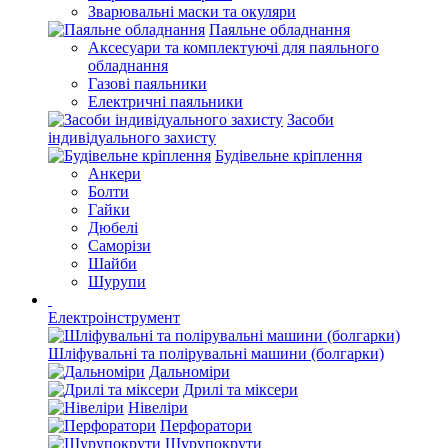
Зварювальні маски та окуляри
Паяльне обладнання
Аксесуари та комплектуючі для паяльного
обладнання
Газові паяльники
Електричні паяльники
Засоби
індивідуального захисту
Будівельне кріплення
Анкери
Болти
Гайки
Дюбелі
Саморізи
Шайби
Шурупи
Електроінструмент
Шліфувальні та полірувальні машини (болгарки)
Дальноміри
Дрилі та міксери
Нівеліри
Перфоратори
Шурупокрути