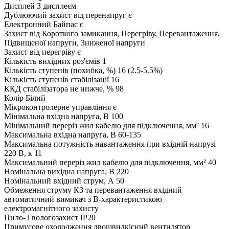
Дисплей
З дисплеєм
Дублюючий захист від перенапруг
є
Електронний Байпас
є
Захист від
Короткого замикання, Перегріву, Перевантаження,
Підвищеної напруги, Зниженої напруги
Захист від перегріву
є
Кількість вихідних роз'ємів
1
Кількість ступенів (похибка, %)
16 (2.5-5.5%)
Кількість ступенів стабілізації
16
ККД стабілізатора не нижче, %
98
Колір
Білий
Мікроконтролерне управління
є
Мінімальна вхідна напруга, В
100
Мінімальний переріз жил кабелю для підключення, мм²
16
Максимальна вхідна напруга, В
60-135
Максимальна потужність навантаження при вхідній напрузі
220 В, к
11
Максимальний переріз жил кабелю для підключення, мм²
40
Номінальна вихідна напруга, В
220
Номінальний вхідний струм, А
50
Обмеження струму КЗ та перевантаження
вхідний
автоматичний вимикач з B-характеристикою
електромагнітного захисту
Пило- і вологозахист
IP20
Примусове охолодження
двошвидкісний вентилятор