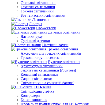
Стельові світильники
Технічні світильники
Точкові світильники
Бра та настінні світильники
Лампочки
Люстры
Прожектори
Датчики освітлення
Датчики руху
Сутінкові датчики
Настільні лампи
Трекове освітлення
Аксесуари для трекових світильників
Трекові і струнні системи
Вуличне освітлення
Архітектурні світильники
Закопувані світильники (ґрунтові)
Консольні світильники
Садові світильники
Світильники на сонячній батареї
LED-лента
Світлодіодна стрічка
Контролери
Блоки живлення
Профіль та комплектуючі для LED-стрічки