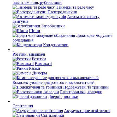
навантаження, рубильники
Таймери та реле часу
Електродвигуни
Автомати захисту
двигунів
Запобіжники
Шини
Додаткове модульне
обладнання
Конденсатори
Розетки, вимикачі
Розетки
Вимикачі
Рамки
Димеры
Комплектующие для розеток и выключателей
Подовжувачі та трійники
Електровилки, колодки
Дверні дзвоники
Освітлення
Акумуляторне освітлення
Світильники