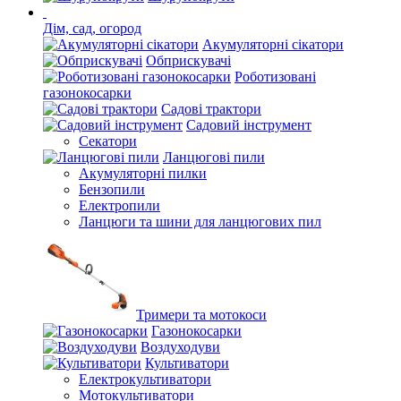
Дім, сад, огород
Акумуляторні сікатори
Обприскувачі
Роботизовані
газонокосарки
Садові трактори
Садовий інструмент
Секатори
Ланцюгові пили
Акумуляторні пилки
Бензопили
Електропили
Ланцюги та шини для ланцюгових пил
Тримери та мотокоси
Газонокосарки
Воздуходуви
Культиватори
Електрокультиватори
Мотокультиватори