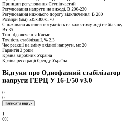
Принцип регулювання
Ступінчастий
Регулювання напруги на виході, В
200-230
Регулювання нижнього порогу відключення, В
280
Розміри (мм)
535x300x170
Споживана активна потужність на холостому ході не більше,
Вт
35
Тип підключення
Клеми
Точність стабілізації, %
2.3
Час реакції на зміну вхідної напруги, мс
20
Гарантія
3 роки
Країна виробник
Україна
Країна реєстрації бренду
Україна
Відгуки про Однофазний стабілізатор
напруги ГЕРЦ У 16-1/50 v3.0
0
0
Написати відгук
1
0%