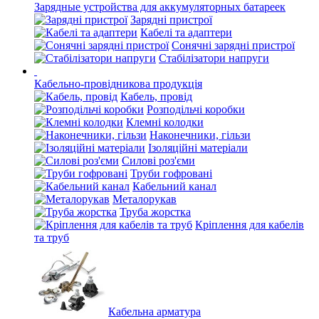
Зарядные устройства для аккумуляторных батареек
Зарядні пристрої
Кабелі та адаптери
Сонячні зарядні пристрої
Стабілізатори напруги
Кабельно-провідникова продукція
Кабель, провід
Розподільчі коробки
Клемні колодки
Наконечники, гільзи
Ізоляційні матеріали
Силові роз'єми
Труби гофровані
Кабельний канал
Металорукав
Труба жорстка
Кріплення для кабелів
та труб
Кабельна арматура