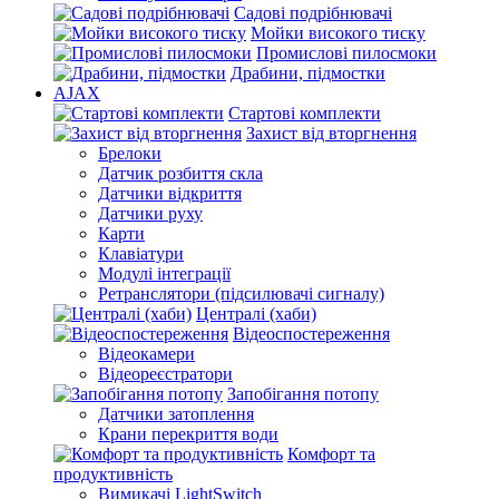
Садові подрібнювачі
Мойки високого тиску
Промислові пилосмоки
Драбини, підмостки
AJAX
Стартові комплекти
Захист від вторгнення
Брелоки
Датчик розбиття скла
Датчики відкриття
Датчики руху
Карти
Клавіатури
Модулі інтеграції
Ретранслятори (підсилювачі сигналу)
Централі (хаби)
Відеоспостереження
Відеокамери
Відеореєстратори
Запобігання потопу
Датчики затоплення
Крани перекриття води
Комфорт та
продуктивність
Вимикачі LightSwitch