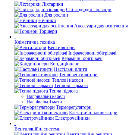
Ліхтарики
Світлодіодні гірлянди
Для рослин
Нічники
Аксесуари для освітлення
Торшери
Кліматична техніка
Вентилятори
Інфрачервоні обігрівачі
Керамічні обігрівачі
Кондиціонери
Настільні плити
Тепловентилятори
Теплові насоси
Теплові гармати
Тепла підлога
Нагрівальні кабелі
Нагрівальні мати
Терморегулятори
Електричні конвектори
Електрочайники
Вентиляційні системи
Вентиляційні решітки