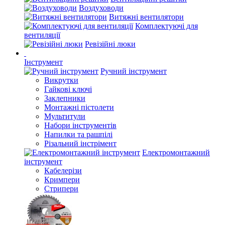
Воздуховоди
Витяжні вентилятори
Комплектуючі для
вентиляції
Ревізійні люки
Інструмент
Ручний інструмент
Викрутки
Гайкові ключі
Заклепники
Монтажні пістолети
Мультитули
Набори інструментів
Напилки та рашпілі
Різальний інстрімент
Електромонтажний
інструмент
Кабелерізи
Кримпери
Стрипери