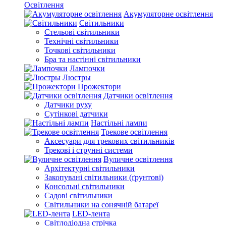
Освітлення
Акумуляторне освітлення
Світильники
Стельові світильники
Технічні світильники
Точкові світильники
Бра та настінні світильники
Лампочки
Люстры
Прожектори
Датчики освітлення
Датчики руху
Сутінкові датчики
Настільні лампи
Трекове освітлення
Аксесуари для трекових світильників
Трекові і струнні системи
Вуличне освітлення
Архітектурні світильники
Закопувані світильники (ґрунтові)
Консольні світильники
Садові світильники
Світильники на сонячній батареї
LED-лента
Світлодіодна стрічка