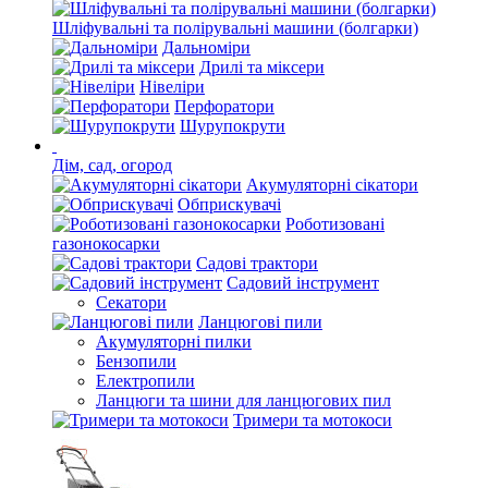
Шліфувальні та полірувальні машини (болгарки)
Дальноміри
Дрилі та міксери
Нівеліри
Перфоратори
Шурупокрути
Дім, сад, огород
Акумуляторні сікатори
Обприскувачі
Роботизовані
газонокосарки
Садові трактори
Садовий інструмент
Секатори
Ланцюгові пили
Акумуляторні пилки
Бензопили
Електропили
Ланцюги та шини для ланцюгових пил
Тримери та мотокоси