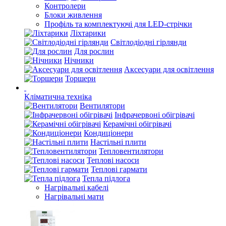
Контролери
Блоки живлення
Профіль та комплектуючі для LED-стрічки
Ліхтарики
Світлодіодні гірлянди
Для рослин
Нічники
Аксесуари для освітлення
Торшери
Кліматична техніка
Вентилятори
Інфрачервоні обігрівачі
Керамічні обігрівачі
Кондиціонери
Настільні плити
Тепловентилятори
Теплові насоси
Теплові гармати
Тепла підлога
Нагрівальні кабелі
Нагрівальні мати