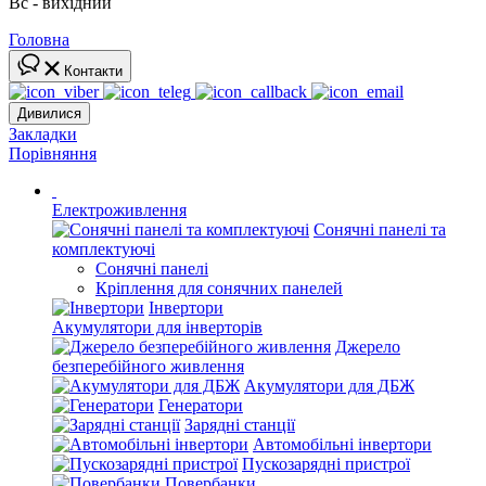
Вс - вихідний
Головна
Контакти
Дивилися
Закладки
Порівняння
Електроживлення
Сонячні панелі та
комплектуючі
Сонячні панелі
Кріплення для сонячних панелей
Інвертори
Акумулятори для інверторів
Джерело
безперебійного живлення
Акумулятори для ДБЖ
Генератори
Зарядні станції
Автомобільні інвертори
Пускозарядні пристрої
Повербанки