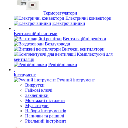
Терморегулятори
Електричні конвектори
Електрочайники
Вентиляційні системи
Вентиляційні решітки
Воздуховоди
Витяжні вентилятори
Комплектуючі для
вентиляції
Ревізійні люки
Інструмент
Ручний інструмент
Викрутки
Гайкові ключі
Заклепники
Монтажні пістолети
Мультитули
Набори інструментів
Напилки та рашпілі
Різальний інстрімент