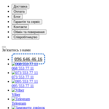
Доставка
Оплата
Блог
Гарантія та сервіс
Контакти
Обмін та повернення
Співробітництво
Зв'язатись з нами
096 646 46 16
068 553 77 11
073 553 77 11
095 553 77 11
Viber
Telegram