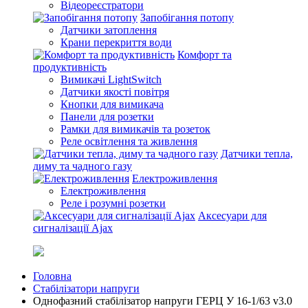
Відеореєстратори
Запобігання потопу
Датчики затоплення
Крани перекриття води
Комфорт та
продуктивність
Вимикачі LightSwitch
Датчики якості повітря
Кнопки для вимикача
Панели для розетки
Рамки для вимикачів та розеток
Реле освітлення та живлення
Датчики тепла,
диму та чадного газу
Електроживлення
Електроживлення
Реле і розумні розетки
Аксесуари для
сигналізації Ajax
Головна
Стабілізатори напруги
Однофазний стабілізатор напруги ГЕРЦ У 16-1/63 v3.0