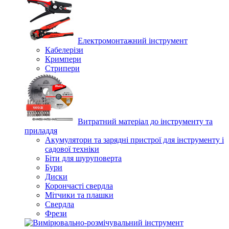
Електромонтажний інструмент
Кабелерізи
Кримпери
Стрипери
Витратний матеріал до інструменту та
приладдя
Акумулятори та зарядні пристрої для інструменту і
садової техніки
Біти для шуруповерта
Бури
Диски
Корончасті свердла
Мітчики та плашки
Свердла
Фрези