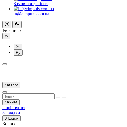
Замовити дзвінок
in@eimpuls.com.ua
Українська
Ук
Ук
Ру
Каталог
Кабінет
Порівняння
Закладки
0
Кошик
Кошик