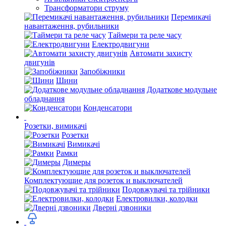
Трансформатори струму
Перемикачі
навантаження, рубильники
Таймери та реле часу
Електродвигуни
Автомати захисту
двигунів
Запобіжники
Шини
Додаткове модульне
обладнання
Конденсатори
Розетки, вимикачі
Розетки
Вимикачі
Рамки
Димеры
Комплектующие для розеток и выключателей
Подовжувачі та трійники
Електровилки, колодки
Дверні дзвоники