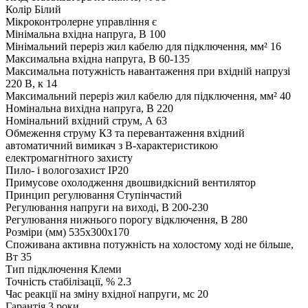
Колір
Білий
Мікроконтролерне управління
є
Мінімальна вхідна напруга, В
100
Мінімальний переріз жил кабелю для підключення, мм²
16
Максимальна вхідна напруга, В
60-135
Максимальна потужність навантаження при вхідній напрузі
220 В, к
14
Максимальний переріз жил кабелю для підключення, мм²
40
Номінальна вихідна напруга, В
220
Номінальний вхідний струм, А
63
Обмеження струму КЗ та перевантаження
вхідний
автоматичний вимикач з B-характеристикою
електромагнітного захисту
Пило- і вологозахист
IP20
Примусове охолодження
двошвидкісний вентилятор
Принцип регулювання
Ступінчастий
Регулювання напруги на виході, В
200-230
Регулювання нижнього порогу відключення, В
280
Розміри (мм)
535x300x170
Споживана активна потужність на холостому ході не більше,
Вт
35
Тип підключення
Клеми
Точність стабілізації, %
2.3
Час реакції на зміну вхідної напруги, мс
20
Гарантія
3 роки