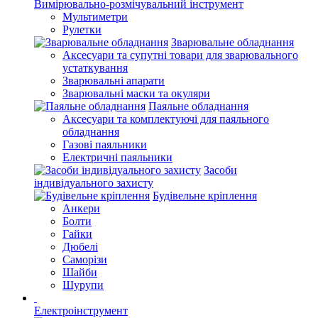
Вимірювально-розмічувальний інструмент
Мультиметри
Рулетки
Зварювальне обладнання
Аксесуари та супутні товари для зварювального
устаткування
Зварювальні апарати
Зварювальні маски та окуляри
Паяльне обладнання
Аксесуари та комплектуючі для паяльного
обладнання
Газові паяльники
Електричні паяльники
Засоби
індивідуального захисту
Будівельне кріплення
Анкери
Болти
Гайки
Дюбелі
Саморізи
Шайби
Шурупи
Електроінструмент