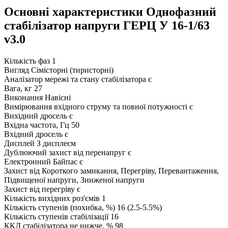
Основні характеристики Однофазний
стабілізатор напруги ГЕРЦ У 16-1/63
v3.0
Кількість фаз
1
Вигляд
Сімісторні (тиристорні)
Аналізатор мережі та стану стабілізатора
є
Вага, кг
27
Виконання
Навісні
Вимірювання вхідного струму та повної потужності
є
Вихідний дросель
є
Вхідна частота, Гц
50
Вхідний дросель
є
Дисплей
З дисплеєм
Дублюючий захист від перенапруг
є
Електронний Байпас
є
Захист від
Короткого замикання, Перегріву, Перевантаження,
Підвищеної напруги, Зниженої напруги
Захист від перегріву
є
Кількість вихідних роз'ємів
1
Кількість ступенів (похибка, %)
16 (2.5-5.5%)
Кількість ступенів стабілізації
16
ККД стабілізатора не нижче, %
98