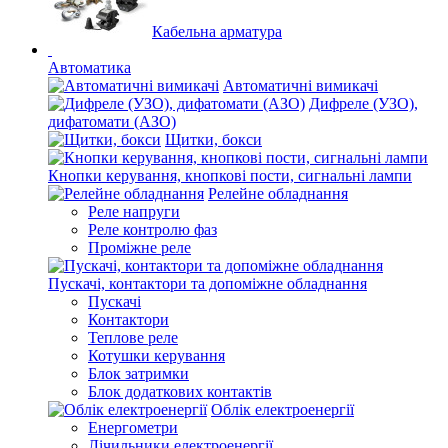
Кабельна арматура
Автоматика
Автоматичні вимикачі
Дифреле (УЗО),
дифатомати (АЗО)
Щитки, бокси
Кнопки керування, кнопкові пости, сигнальні лампи
Релейне обладнання
Реле напруги
Реле контролю фаз
Проміжне реле
Пускачі, контактори та допоміжне обладнання
Пускачі
Контактори
Теплове реле
Котушки керування
Блок затримки
Блок додаткових контактів
Облік електроенергії
Енергометри
Лічильники електроенергії