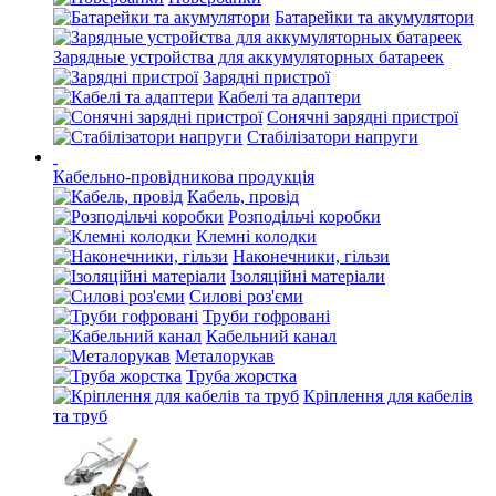
Батарейки та акумулятори
Зарядные устройства для аккумуляторных батареек
Зарядні пристрої
Кабелі та адаптери
Сонячні зарядні пристрої
Стабілізатори напруги
Кабельно-провідникова продукція
Кабель, провід
Розподільчі коробки
Клемні колодки
Наконечники, гільзи
Ізоляційні матеріали
Силові роз'єми
Труби гофровані
Кабельний канал
Металорукав
Труба жорстка
Кріплення для кабелів
та труб