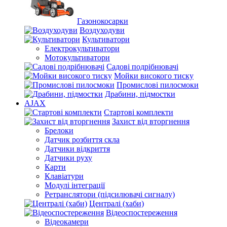
Газонокосарки
Воздуходуви
Культиватори
Електрокультиватори
Мотокультиватори
Садові подрібнювачі
Мойки високого тиску
Промислові пилосмоки
Драбини, підмостки
AJAX
Стартові комплекти
Захист від вторгнення
Брелоки
Датчик розбиття скла
Датчики відкриття
Датчики руху
Карти
Клавіатури
Модулі інтеграції
Ретранслятори (підсилювачі сигналу)
Централі (хаби)
Відеоспостереження
Відеокамери