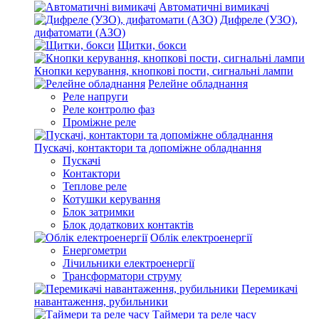
Автоматичні вимикачі
Дифреле (УЗО),
дифатомати (АЗО)
Щитки, бокси
Кнопки керування, кнопкові пости, сигнальні лампи
Релейне обладнання
Реле напруги
Реле контролю фаз
Проміжне реле
Пускачі, контактори та допоміжне обладнання
Пускачі
Контактори
Теплове реле
Котушки керування
Блок затримки
Блок додаткових контактів
Облік електроенергії
Енергометри
Лічильники електроенергії
Трансформатори струму
Перемикачі
навантаження, рубильники
Таймери та реле часу