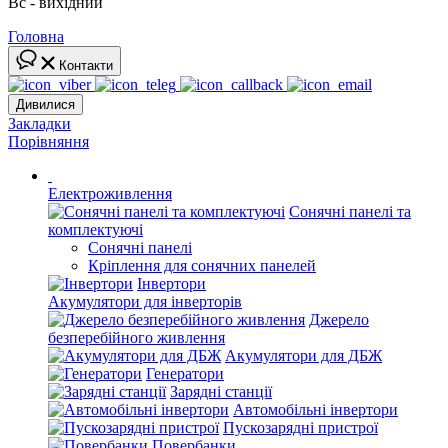
Вс - вихідний
Головна
Контакти
Дивилися
Закладки
Порівняння
Електроживлення
Сонячні панелі та
комплектуючі
Сонячні панелі
Кріплення для сонячних панелей
Інвертори
Акумулятори для інверторів
Джерело
безперебійного живлення
Акумулятори для ДБЖ
Генератори
Зарядні станції
Автомобільні інвертори
Пускозарядні пристрої
Повербанки