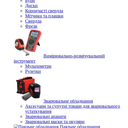
Бури
Диски
Корончасті свердла
Мітчики та плашки
Свердла
Фрези
Вимірювально-розмічувальний
інструмент
Мультиметри
Рулетки
Зварювальне обладнання
Аксесуари та супутні товари для зварювального
устаткування
Зварювальні апарати
Зварювальні маски та окуляри
Паяльне обладнання