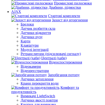
Промислові пилосмоки
Драбини, підмостки
AJAX
Стартові комплекти
Захист від вторгнення
Брелоки
Датчик розбиття скла
Датчики відкриття
Датчики руху
Карти
Клавіатури
Модулі інтеграції
Ретранслятори (підсилювачі сигналу)
Централі (хаби)
Відеоспостереження
Відеокамери
Відеореєстратори
Запобігання потопу
Датчики затоплення
Крани перекриття води
Комфорт та
продуктивність
Вимикачі LightSwitch
Датчики якості повітря
Кнопки для вимикача