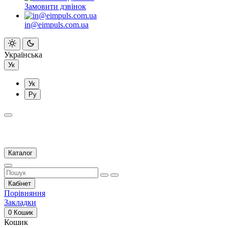
Замовити дзвінок
in@eimpuls.com.ua
Українська
Ук
Ук
Ру
Каталог
Кабінет
Порівняння
Закладки
0
Кошик
Кошик