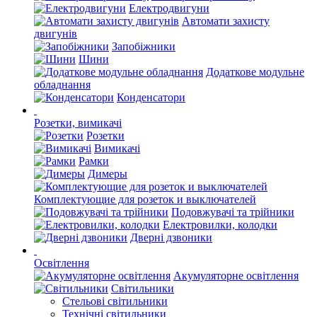
Електродвигуни
Автомати захисту
двигунів
Запобіжники
Шини
Додаткове модульне
обладнання
Конденсатори
Розетки, вимикачі
Розетки
Вимикачі
Рамки
Димеры
Комплектующие для розеток и выключателей
Подовжувачі та трійники
Електровилки, колодки
Дверні дзвоники
Освітлення
Акумуляторне освітлення
Світильники
Стельові світильники
Технічні світильники