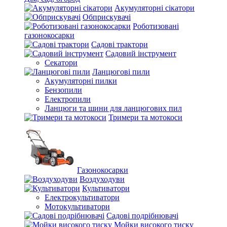
Акумуляторні сікатори
Обприскувачі
Роботизовані
газонокосарки
Садові трактори
Садовий інструмент
Секатори
Ланцюгові пили
Акумуляторні пилки
Бензопили
Електропили
Ланцюги та шини для ланцюгових пил
Тримери та мотокоси
Газонокосарки
Воздуходуви
Культиватори
Електрокультиватори
Мотокультиватори
Садові подрібнювачі
Мойки високого тиску