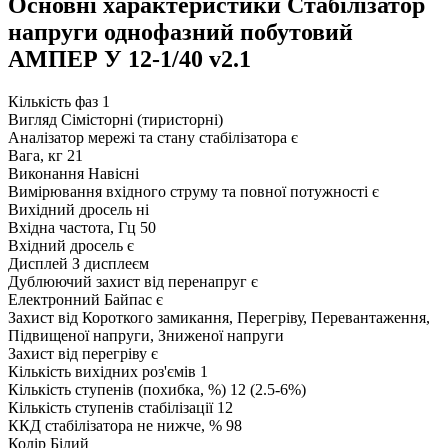
Основні характеристики Стабілізатор
напруги однофазний побутовий
АМПЕР У 12-1/40 v2.1
Кількість фаз
1
Вигляд
Сімісторні (тиристорні)
Аналізатор мережі та стану стабілізатора
є
Вага, кг
21
Виконання
Навісні
Вимірювання вхідного струму та повної потужності
є
Вихідний дросель
ні
Вхідна частота, Гц
50
Вхідний дросель
є
Дисплей
З дисплеєм
Дублюючий захист від перенапруг
є
Електронний Байпас
є
Захист від
Короткого замикання, Перегріву, Перевантаження,
Підвищеної напруги, Зниженої напруги
Захист від перегріву
є
Кількість вихідних роз'ємів
1
Кількість ступенів (похибка, %)
12 (2.5-6%)
Кількість ступенів стабілізації
12
ККД стабілізатора не нижче, %
98
Колір
Білий