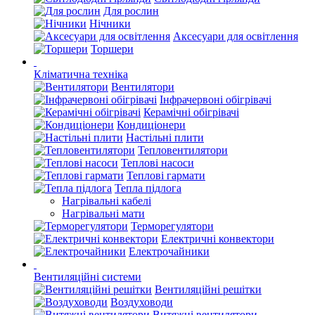
Для рослин
Нічники
Аксесуари для освітлення
Торшери
Кліматична техніка
Вентилятори
Інфрачервоні обігрівачі
Керамічні обігрівачі
Кондиціонери
Настільні плити
Тепловентилятори
Теплові насоси
Теплові гармати
Тепла підлога
Нагрівальні кабелі
Нагрівальні мати
Терморегулятори
Електричні конвектори
Електрочайники
Вентиляційні системи
Вентиляційні решітки
Воздуховоди
Витяжні вентилятори