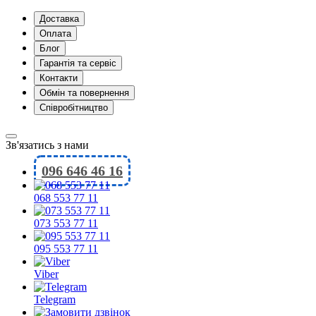
Доставка
Оплата
Блог
Гарантія та сервіс
Контакти
Обмін та повернення
Співробітництво
Зв'язатись з нами
096 646 46 16
068 553 77 11
073 553 77 11
095 553 77 11
Viber
Telegram