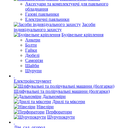
Аксесуари та комплектуючі для паяльного
обладнання
Газові паяльники
Електричні паяльники
Засоби
індивідуального захисту
Будівельне кріплення
Анкери
Болти
Гайки
Дюбелі
Саморізи
Шайби
Шурупи
Електроінструмент
Шліфувальні та полірувальні машини (болгарки)
Дальноміри
Дрилі та міксери
Нівеліри
Перфоратори
Шурупокрути
Дім, сад, огород