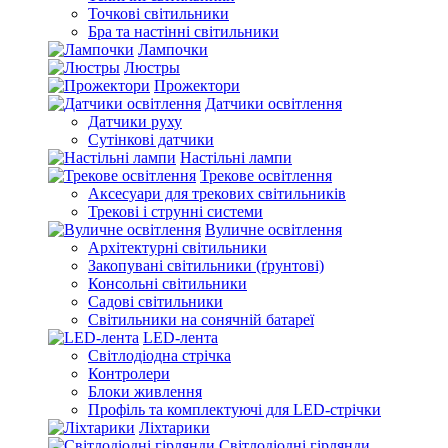
Точкові світильники
Бра та настінні світильники
Лампочки
Люстры
Прожектори
Датчики освітлення
Датчики руху
Сутінкові датчики
Настільні лампи
Трекове освітлення
Аксесуари для трекових світильників
Трекові і струнні системи
Вуличне освітлення
Архітектурні світильники
Закопувані світильники (ґрунтові)
Консольні світильники
Садові світильники
Світильники на сонячній батареї
LED-лента
Світлодіодна стрічка
Контролери
Блоки живлення
Профіль та комплектуючі для LED-стрічки
Ліхтарики
Світлодіодні гірлянди