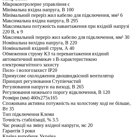
Мікроконтролерне управління
є
Мінімальна вхідна напруга, В
100
Мінімальний переріз жил кабелю для підключення, мм²
6
Максимальна вхідна напруга, В
295
Максимальна потужність навантаження при вхідній напрузі
220 В, к
9
Максимальний переріз жил кабелю для підключення, мм²
30
Номінальна вихідна напруга, В
220
Номінальний вхідний струм, А
40
Обмеження струму КЗ та перевантаження
вхідний
автоматичний вимикач з B-характеристикою
електромагнітного захисту
Пило- і вологозахист
IP20
Примусове охолодження
двошвидкісний вентилятор
Принцип регулювання
Ступінчастий
Регулювання напруги на виході, В
265
Регулювання нижнього порогу відключення, В
120
Розміри (мм)
460x275x165
Споживана активна потужність на холостому ході не більше,
Вт
35
Тип підключення
Клеми
Точність стабілізації, %
3.5
Час реакції на зміну вхідної напруги, мс
20
Гарантія
3 роки
Країна виробник
Україна