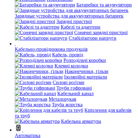
Батарейки та акумулятори
Зарядные устройства для аккумуляторных батареек
Зарядні пристрої
Кабелі та адаптери
Сонячні зарядні пристрої
Стабілізатори напруги
Кабельно-провідникова продукція
Кабель, провід
Розподільчі коробки
Клемні колодки
Наконечники, гільзи
Ізоляційні матеріали
Силові роз'єми
Труби гофровані
Кабельний канал
Металорукав
Труба жорстка
Кріплення для кабелів
та труб
Кабельна арматура
Автоматика