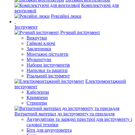
Комплектуючі для
вентиляції
Ревізійні люки
Інструмент
Ручний інструмент
Викрутки
Гайкові ключі
Заклепники
Монтажні пістолети
Мультитули
Набори інструментів
Напилки та рашпілі
Різальний інстрімент
Електромонтажний
інструмент
Кабелерізи
Кримпери
Стрипери
Витратний матеріал до інструменту та приладдя
Акумулятори та зарядні пристрої для інструменту і
садової техніки
Біти для шуруповерта