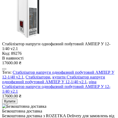
Стабілізатор напруги однофазний побутовий АМПЕР У 12-
1/40 v2.1
Код: 89276
В наявності
17600.00 ₴
Теги:
Стабілізатор напруги однофазний побутовий АМПЕР У
12-1/40 v2.1
,
Стабілізатори
,
купити Стабілізатор напруги
однофазний побутовий АМПЕР У 12-1/40 v2.1
,
ціна
Стабілізатор напруги однофазний побутовий АМПЕР У 12-
1/40 v2.1
17600.00 ₴
Купити
Безкоштовна доставка
Безкоштовна доставка з ROZETKA Delivery для замовлень від