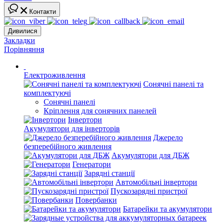
Контакти
Дивилися
Закладки
Порівняння
Електроживлення
Сонячні панелі та
комплектуючі
Сонячні панелі
Кріплення для сонячних панелей
Інвертори
Акумулятори для інверторів
Джерело
безперебійного живлення
Акумулятори для ДБЖ
Генератори
Зарядні станції
Автомобільні інвертори
Пускозарядні пристрої
Повербанки
Батарейки та акумулятори