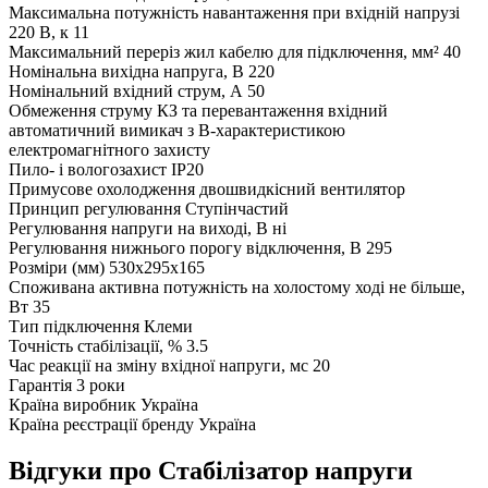
Максимальна потужність навантаження при вхідній напрузі
220 В, к
11
Максимальний переріз жил кабелю для підключення, мм²
40
Номінальна вихідна напруга, В
220
Номінальний вхідний струм, А
50
Обмеження струму КЗ та перевантаження
вхідний
автоматичний вимикач з B-характеристикою
електромагнітного захисту
Пило- і вологозахист
IP20
Примусове охолодження
двошвидкісний вентилятор
Принцип регулювання
Ступінчастий
Регулювання напруги на виході, В
ні
Регулювання нижнього порогу відключення, В
295
Розміри (мм)
530x295x165
Споживана активна потужність на холостому ході не більше,
Вт
35
Тип підключення
Клеми
Точність стабілізації, %
3.5
Час реакції на зміну вхідної напруги, мс
20
Гарантія
3 роки
Країна виробник
Україна
Країна реєстрації бренду
Україна
Відгуки про Стабілізатор напруги