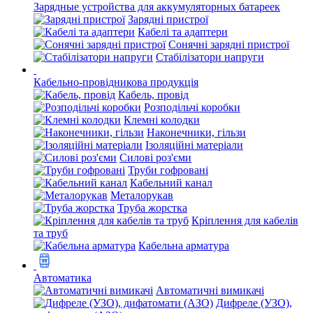
Зарядные устройства для аккумуляторных батареек
Зарядні пристрої
Кабелі та адаптери
Сонячні зарядні пристрої
Стабілізатори напруги
Кабельно-провідникова продукція
Кабель, провід
Розподільчі коробки
Клемні колодки
Наконечники, гільзи
Ізоляційні матеріали
Силові роз'єми
Труби гофровані
Кабельний канал
Металорукав
Труба жорстка
Кріплення для кабелів
та труб
Кабельна арматура
Автоматика
Автоматичні вимикачі
Дифреле (УЗО),