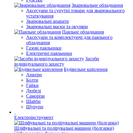
Зварювальне обладнання
Аксесуари та супутні товари для зварювального
устаткування
Зварювальні апарати
Зварювальні маски та окуляри
Паяльне обладнання
Аксесуари та комплектуючі для паяльного
обладнання
Газові паяльники
Електричні паяльники
Засоби
індивідуального захисту
Будівельне кріплення
Анкери
Болти
Гайки
Дюбелі
Саморізи
Шайби
Шурупи
Електроінструмент
Шліфувальні та полірувальні машини (болгарки)