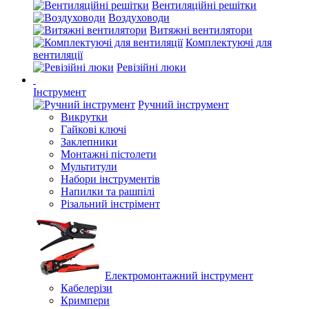
Вентиляційні решітки
Воздуховоди
Витяжні вентилятори
Комплектуючі для
вентиляції
Ревізійні люки
Інструмент
Ручний інструмент
Викрутки
Гайкові ключі
Заклепники
Монтажні пістолети
Мультитули
Набори інструментів
Напилки та рашпілі
Різальний інстрімент
Електромонтажний інструмент
Кабелерізи
Кримпери