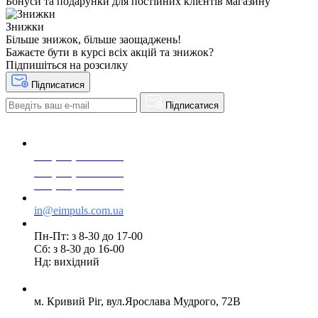
Бонуси та подарунки для постійних клієнтів магазину
Знижки
Більше знижок, більше заощаджень!
Бажаєте бути в курсі всіх акцій та знижок?
Підпишіться на розсилку
Підписатися
Підписатися
+38(068) 553 77 11
+38(073) 553 77 11
+38(095) 553 77 11
in@eimpuls.com.ua
Пн-Пт: з 8-30 до 17-00
Сб: з 8-30 до 16-00
Нд: вихідний
м. Кривий Ріг, вул.Ярослава Мудрого, 72В