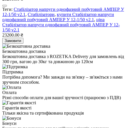
Теги:
Стабілізатор напруги однофазний побутовий АМПЕР У
12-1/50 v2.1
,
Стабілізатори
,
купити Стабілізатор напруги
однофазний побутовий АМПЕР У 12-1/50 v2.1
,
ціна
Стабілізатор напруги однофазний побутовий АМПЕР У 12-
1/50 v2.1
23200.00 ₴
Замовити
Безкоштовна доставка
Безкоштовна доставка з ROZETKA Delivery для замовлень від
300 грн, вагою до 30кг та довжиною до 120см
Підтримка
Потрібна допомога? Ми завжди на зв'язку – зв'яжіться з нами
зручним способом.
Оплата
Різні способи оплати для вашої зручності (працюємо з ПДВ)
Гарантія якості
Тільки якісна та сертифікована продукція
Бонуси