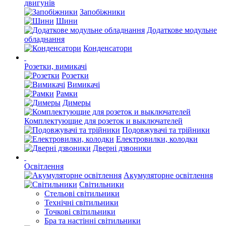
двигунів
Запобіжники
Шини
Додаткове модульне
обладнання
Конденсатори
Розетки, вимикачі
Розетки
Вимикачі
Рамки
Димеры
Комплектующие для розеток и выключателей
Подовжувачі та трійники
Електровилки, колодки
Дверні дзвоники
Освітлення
Акумуляторне освітлення
Світильники
Стельові світильники
Технічні світильники
Точкові світильники
Бра та настінні світильники