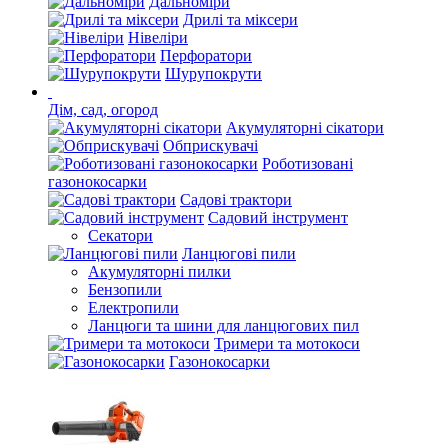
Дальноміри
Дрилі та міксери
Нівеліри
Перфоратори
Шурупокрути
Дім, сад, огород
Акумуляторні сікатори
Обприскувачі
Роботизовані
газонокосарки
Садові трактори
Садовий інструмент
Секатори
Ланцюгові пили
Акумуляторні пилки
Бензопили
Електропили
Ланцюги та шини для ланцюгових пил
Тримери та мотокоси
Газонокосарки