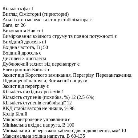
Кількість фаз
1
Вигляд
Сімісторні (тиристорні)
Аналізатор мережі та стану стабілізатора
є
Вага, кг
26
Виконання
Навісні
Вимірювання вхідного струму та повної потужності
є
Вихідний дросель
ні
Вхідна частота, Гц
50
Вхідний дросель
є
Дисплей
З дисплеєм
Дублюючий захист від перенапруг
є
Електронний Байпас
є
Захист від
Короткого замикання, Перегріву, Перевантаження,
Підвищеної напруги, Зниженої напруги
Захист від перегріву
є
Кількість вихідних роз'ємів
1
Кількість ступенів (похибка, %)
12 (2.5-6%)
Кількість ступенів стабілізації
12
ККД стабілізатора не нижче, %
98
Колір
Білий
Мікроконтролерне управління
є
Мінімальна вхідна напруга, В
100
Мінімальний переріз жил кабелю для підключення, мм²
10
Максимальна вхідна напруга, В
60-135