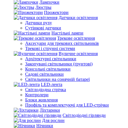
Лампочки
Люстры
Прожектори
Датчики освітлення
Датчики руху
Сутінкові датчики
Настільні лампи
Трекове освітлення
Аксесуари для трекових світильників
Трекові і струнні системи
Вуличне освітлення
Архітектурні світильники
Закопувані світильники (ґрунтові)
Консольні світильники
Садові світильники
Світильники на сонячній батареї
LED-лента
Світлодіодна стрічка
Контролери
Блоки живлення
Профіль та комплектуючі для LED-стрічки
Ліхтарики
Світлодіодні гірлянди
Для рослин
Нічники