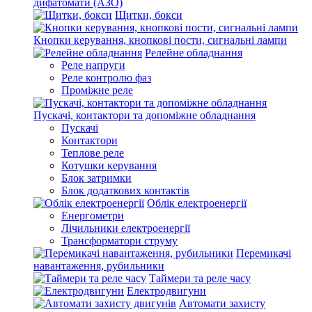
дифатомати (АЗО)
Щитки, бокси
Кнопки керування, кнопкові пости, сигнальні лампи
Релейне обладнання
Реле напруги
Реле контролю фаз
Проміжне реле
Пускачі, контактори та допоміжне обладнання
Пускачі
Контактори
Теплове реле
Котушки керування
Блок затримки
Блок додаткових контактів
Облік електроенергії
Енергометри
Лічильники електроенергії
Трансформатори струму
Перемикачі
навантаження, рубильники
Таймери та реле часу
Електродвигуни
Автомати захисту