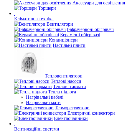
Аксесуари для освітлення
Торшери
Кліматична техніка
Вентилятори
Інфрачервоні обігрівачі
Керамічні обігрівачі
Кондиціонери
Настільні плити
Тепловентилятори
Теплові насоси
Теплові гармати
Тепла підлога
Нагрівальні кабелі
Нагрівальні мати
Терморегулятори
Електричні конвектори
Електрочайники
Вентиляційні системи