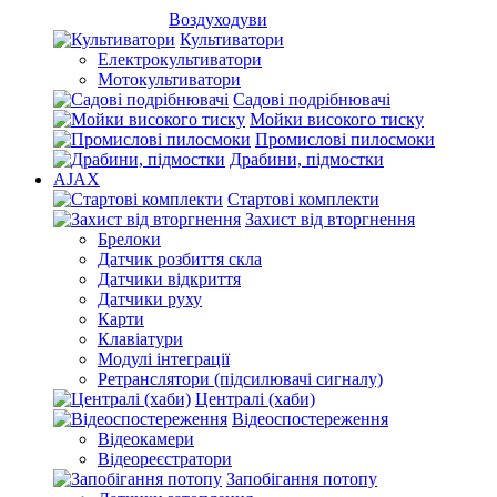
Воздуходуви
Культиватори
Електрокультиватори
Мотокультиватори
Садові подрібнювачі
Мойки високого тиску
Промислові пилосмоки
Драбини, підмостки
AJAX
Стартові комплекти
Захист від вторгнення
Брелоки
Датчик розбиття скла
Датчики відкриття
Датчики руху
Карти
Клавіатури
Модулі інтеграції
Ретранслятори (підсилювачі сигналу)
Централі (хаби)
Відеоспостереження
Відеокамери
Відеореєстратори
Запобігання потопу