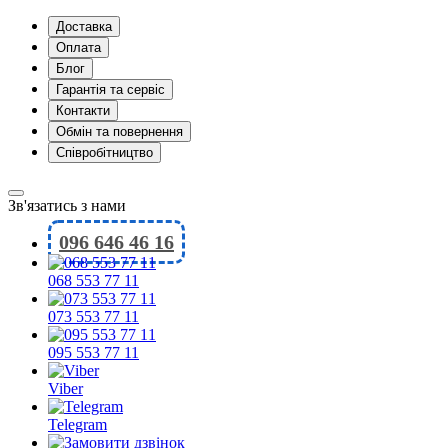
Доставка
Оплата
Блог
Гарантія та сервіс
Контакти
Обмін та повернення
Співробітництво
Зв'язатись з нами
096 646 46 16
068 553 77 11
073 553 77 11
095 553 77 11
Viber
Telegram