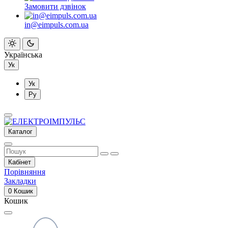
Замовити дзвінок
in@eimpuls.com.ua
Українська
Ук
Ук
Ру
Каталог
Кабінет
Порівняння
Закладки
0
Кошик
Кошик