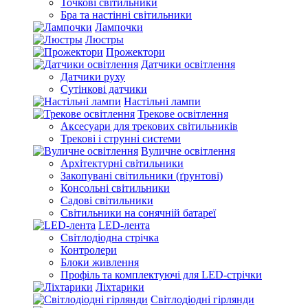
Точкові світильники
Бра та настінні світильники
Лампочки
Люстры
Прожектори
Датчики освітлення
Датчики руху
Сутінкові датчики
Настільні лампи
Трекове освітлення
Аксесуари для трекових світильників
Трекові і струнні системи
Вуличне освітлення
Архітектурні світильники
Закопувані світильники (ґрунтові)
Консольні світильники
Садові світильники
Світильники на сонячній батареї
LED-лента
Світлодіодна стрічка
Контролери
Блоки живлення
Профіль та комплектуючі для LED-стрічки
Ліхтарики
Світлодіодні гірлянди