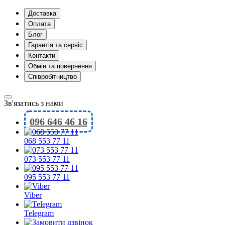
Доставка
Оплата
Блог
Гарантія та сервіс
Контакти
Обмін та повернення
Співробітництво
Зв'язатись з нами
096 646 46 16
068 553 77 11
073 553 77 11
095 553 77 11
Viber
Telegram