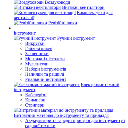
Воздуховоди
Витяжні вентилятори
Комплектуючі для
вентиляції
Ревізійні люки
Інструмент
Ручний інструмент
Викрутки
Гайкові ключі
Заклепники
Монтажні пістолети
Мультитули
Набори інструментів
Напилки та рашпілі
Різальний інстрімент
Електромонтажний
інструмент
Кабелерізи
Кримпери
Стрипери
Витратний матеріал до інструменту та приладдя
Акумулятори та зарядні пристрої для інструменту і
садової техніки