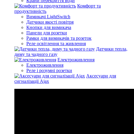
Крани перекриття води
Комфорт та
продуктивність
Вимикачі LightSwitch
Датчики якості повітря
Кнопки для вимикача
Панели для розетки
Рамки для вимикачів та розеток
Реле освітлення та живлення
Датчики тепла,
диму та чадного газу
Електроживлення
Електроживлення
Реле і розумні розетки
Аксесуари для
сигналізації Ajax