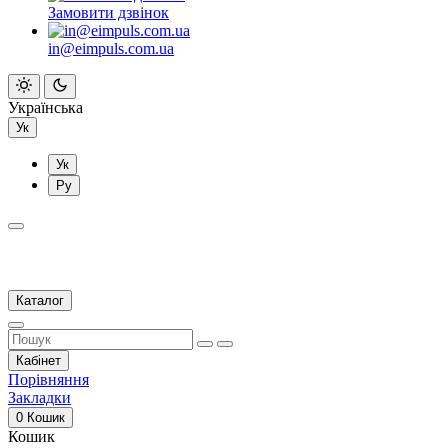
Замовити дзвінок
in@eimpuls.com.ua
Українська
Ук
Ук
Ру
Каталог
Кабінет
Порівняння
Закладки
0
Кошик
Кошик