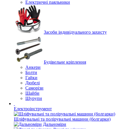
Електричні паяльники
Засоби індивідуального захисту
Будівельне кріплення
Анкери
Болти
Гайки
Дюбелі
Саморізи
Шайби
Шурупи
Електроінструмент
Шліфувальні та полірувальні машини (болгарки)
Дальноміри