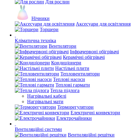
Для рослин
Нічники
Аксесуари для освітлення
Торшери
Кліматична техніка
Вентилятори
Інфрачервоні обігрівачі
Керамічні обігрівачі
Кондиціонери
Настільні плити
Тепловентилятори
Теплові насоси
Теплові гармати
Тепла підлога
Нагрівальні кабелі
Нагрівальні мати
Терморегулятори
Електричні конвектори
Електрочайники
Вентиляційні системи
Вентиляційні решітки