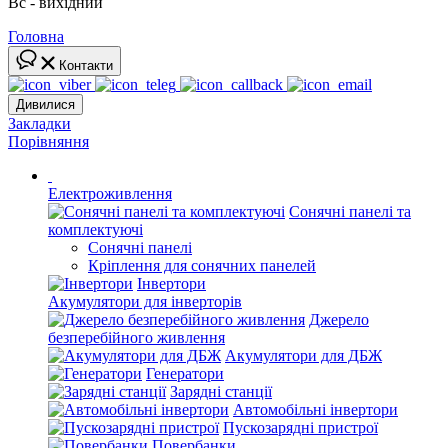
Вс - вихідний
Головна
Контакти
Дивилися
Закладки
Порівняння
Електроживлення
Сонячні панелі та
комплектуючі
Сонячні панелі
Кріплення для сонячних панелей
Інвертори
Акумулятори для інверторів
Джерело
безперебійного живлення
Акумулятори для ДБЖ
Генератори
Зарядні станції
Автомобільні інвертори
Пускозарядні пристрої
Повербанки