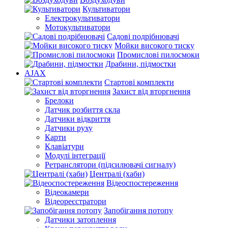
Культиватори
Електрокультиватори
Мотокультиватори
Садові подрібнювачі
Мойки високого тиску
Промислові пилосмоки
Драбини, підмостки
AJAX
Стартові комплекти
Захист від вторгнення
Брелоки
Датчик розбиття скла
Датчики відкриття
Датчики руху
Карти
Клавіатури
Модулі інтеграції
Ретранслятори (підсилювачі сигналу)
Централі (хаби)
Відеоспостереження
Відеокамери
Відеореєстратори
Запобігання потопу
Датчики затоплення