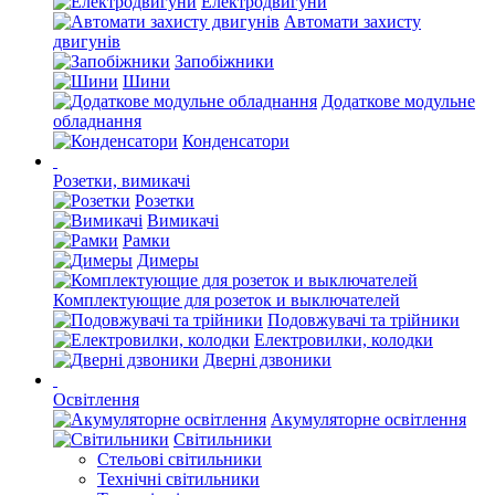
Електродвигуни
Автомати захисту
двигунів
Запобіжники
Шини
Додаткове модульне
обладнання
Конденсатори
Розетки, вимикачі
Розетки
Вимикачі
Рамки
Димеры
Комплектующие для розеток и выключателей
Подовжувачі та трійники
Електровилки, колодки
Дверні дзвоники
Освітлення
Акумуляторне освітлення
Світильники
Стельові світильники
Технічні світильники