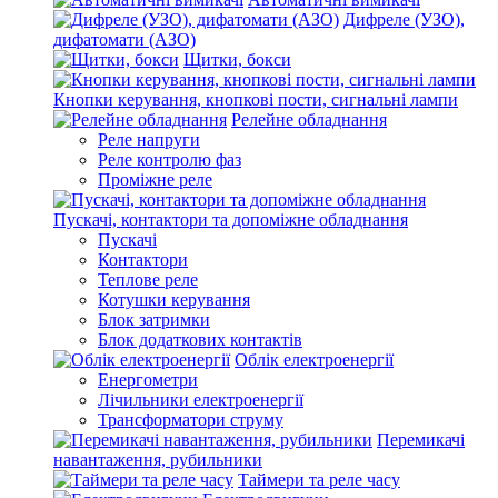
Дифреле (УЗО),
дифатомати (АЗО)
Щитки, бокси
Кнопки керування, кнопкові пости, сигнальні лампи
Релейне обладнання
Реле напруги
Реле контролю фаз
Проміжне реле
Пускачі, контактори та допоміжне обладнання
Пускачі
Контактори
Теплове реле
Котушки керування
Блок затримки
Блок додаткових контактів
Облік електроенергії
Енергометри
Лічильники електроенергії
Трансформатори струму
Перемикачі
навантаження, рубильники
Таймери та реле часу