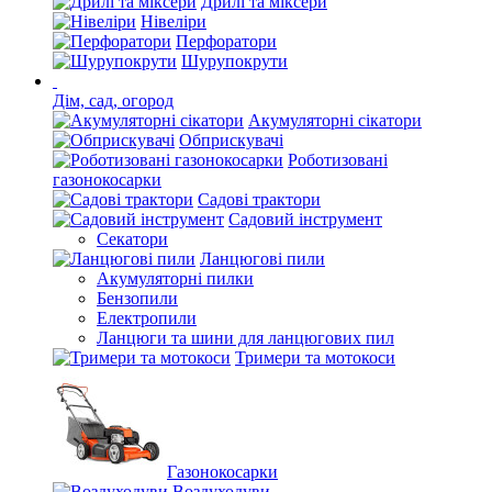
Дрилі та міксери
Нівеліри
Перфоратори
Шурупокрути
Дім, сад, огород
Акумуляторні сікатори
Обприскувачі
Роботизовані
газонокосарки
Садові трактори
Садовий інструмент
Секатори
Ланцюгові пили
Акумуляторні пилки
Бензопили
Електропили
Ланцюги та шини для ланцюгових пил
Тримери та мотокоси
Газонокосарки
Воздуходуви