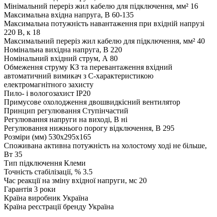
Мінімальний переріз жил кабелю для підключення, мм²
16
Максимальна вхідна напруга, В
60-135
Максимальна потужність навантаження при вхідній напрузі
220 В, к
18
Максимальний переріз жил кабелю для підключення, мм²
40
Номінальна вихідна напруга, В
220
Номінальний вхідний струм, А
80
Обмеження струму КЗ та перевантаження
вхідний
автоматичний вимикач з С-характеристикою
електромагнітного захисту
Пило- і вологозахист
IP20
Примусове охолодження
двошвидкісний вентилятор
Принцип регулювання
Ступінчастий
Регулювання напруги на виході, В
ні
Регулювання нижнього порогу відключення, В
295
Розміри (мм)
530x295x165
Споживана активна потужність на холостому ході не більше,
Вт
35
Тип підключення
Клеми
Точність стабілізації, %
3.5
Час реакції на зміну вхідної напруги, мс
20
Гарантія
3 роки
Країна виробник
Україна
Країна реєстрації бренду
Україна