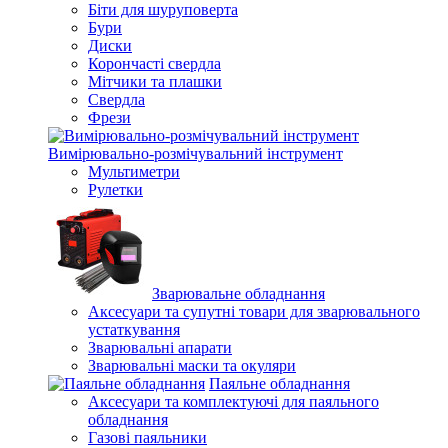
Біти для шуруповерта
Бури
Диски
Корончасті свердла
Мітчики та плашки
Свердла
Фрези
Вимірювально-розмічувальний інструмент
Мультиметри
Рулетки
Зварювальне обладнання
Аксесуари та супутні товари для зварювального
устаткування
Зварювальні апарати
Зварювальні маски та окуляри
Паяльне обладнання
Аксесуари та комплектуючі для паяльного
обладнання
Газові паяльники