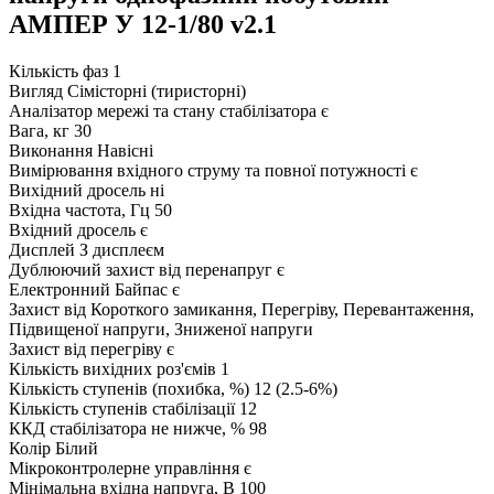
АМПЕР У 12-1/80 v2.1
Кількість фаз
1
Вигляд
Сімісторні (тиристорні)
Аналізатор мережі та стану стабілізатора
є
Вага, кг
30
Виконання
Навісні
Вимірювання вхідного струму та повної потужності
є
Вихідний дросель
ні
Вхідна частота, Гц
50
Вхідний дросель
є
Дисплей
З дисплеєм
Дублюючий захист від перенапруг
є
Електронний Байпас
є
Захист від
Короткого замикання, Перегріву, Перевантаження,
Підвищеної напруги, Зниженої напруги
Захист від перегріву
є
Кількість вихідних роз'ємів
1
Кількість ступенів (похибка, %)
12 (2.5-6%)
Кількість ступенів стабілізації
12
ККД стабілізатора не нижче, %
98
Колір
Білий
Мікроконтролерне управління
є
Мінімальна вхідна напруга, В
100