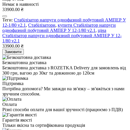
Немає в наявності
33900.00 ₴
Теги:
Стабілізатор напруги однофазний побутовий АМПЕР У
12-1/80 v2.1
,
Стабілізатори
,
купити Стабілізатор напруги
однофазний побутовий АМПЕР У 12-1/80 v2.1
,
ціна
Стабілізатор напруги однофазний побутовий АМПЕР У 12-
1/80 v2.1
33900.00 ₴
Замовити
Безкоштовна доставка
Безкоштовна доставка з ROZETKA Delivery для замовлень від
300 грн, вагою до 30кг та довжиною до 120см
Підтримка
Потрібна допомога? Ми завжди на зв'язку – зв'яжіться з нами
зручним способом.
Оплата
Різні способи оплати для вашої зручності (працюємо з ПДВ)
Гарантія якості
Тільки якісна та сертифікована продукція