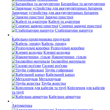
Батарейки та акумулятори
Зарядные устройства для аккумуляторных батареек
Зарядні пристрої
Кабелі та адаптери
Сонячні зарядні пристрої
Стабілізатори напруги
Кабельно-провідникова продукція
Кабель, провід
Розподільчі коробки
Клемні колодки
Наконечники, гільзи
Ізоляційні матеріали
Силові роз'єми
Труби гофровані
Кабельний канал
Металорукав
Труба жорстка
Кріплення для кабелів
та труб
Кабельна арматура
Автоматика
Автоматичні вимикачі