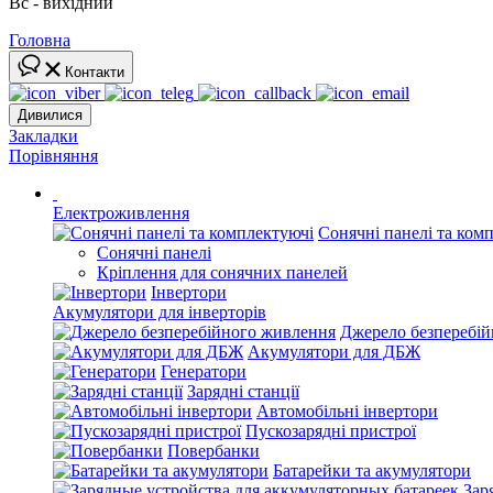
Вс - вихідний
Головна
Контакти
Дивилися
Закладки
Порівняння
Електроживлення
Сонячні панелі та ком
Сонячні панелі
Кріплення для сонячних панелей
Інвертори
Акумулятори для інверторів
Джерело безперебі
Акумулятори для ДБЖ
Генератори
Зарядні станції
Автомобільні інвертори
Пускозарядні пристрої
Повербанки
Батарейки та акумулятори
Зар