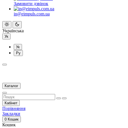
Замовити дзвінок
in@eimpuls.com.ua
Українська
Ук
Ук
Ру
Каталог
Кабінет
Порівняння
Закладки
0
Кошик
Кошик