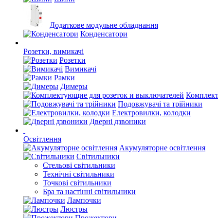
Додаткове модульне обладнання
Конденсатори
Розетки, вимикачі
Розетки
Вимикачі
Рамки
Димеры
Комплект
Подовжувачі та трійники
Електровилки, колодки
Дверні дзвоники
Освітлення
Акумуляторне освітлення
Світильники
Стельові світильники
Технічні світильники
Точкові світильники
Бра та настінні світильники
Лампочки
Люстры
Прожектори