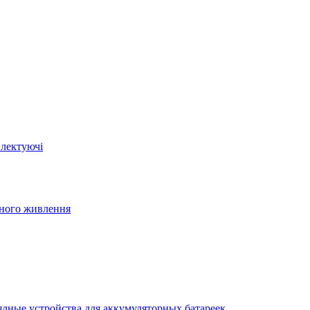
плектуючі
йного живлення
ядные устройства для аккумуляторных батареек