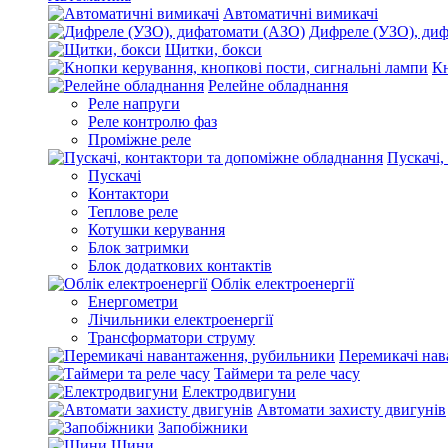
Автоматичні вимикачі
Дифреле (УЗО), ди
Щитки, бокси
Кн
Релейне обладнання
Реле напруги
Реле контролю фаз
Проміжне реле
Пускачі,
Пускачі
Контактори
Теплове реле
Котушки керування
Блок затримки
Блок додаткових контактів
Облік електроенергії
Енергометри
Лічильники електроенергії
Трансформатори струму
Перемикачі нав
Таймери та реле часу
Електродвигуни
Автомати захисту двигунів
Запобіжники
Шини