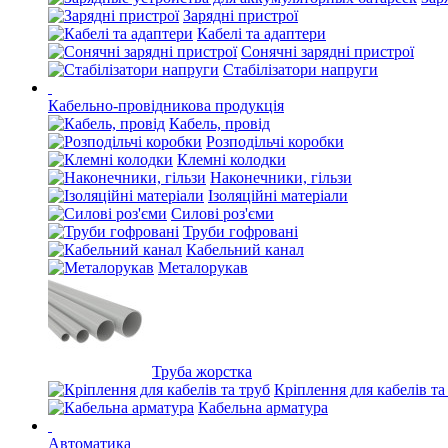
Зарядні пристрої
Кабелі та адаптери
Сонячні зарядні пристрої
Стабілізатори напруги
Кабельно-провідникова продукція
Кабель, провід
Розподільчі коробки
Клемні колодки
Наконечники, гільзи
Ізоляційні матеріали
Силові роз'єми
Труби гофровані
Кабельний канал
Металорукав
Труба жорстка
Кріплення для кабелів та
Кабельна арматура
Автоматика