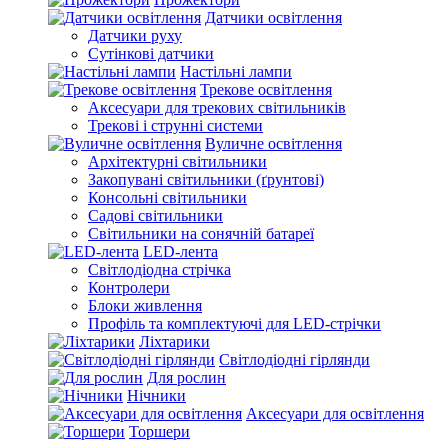
Датчики освітлення
Датчики руху
Сутінкові датчики
Настільні лампи
Трекове освітлення
Аксесуари для трекових світильників
Трекові і струнні системи
Вуличне освітлення
Архітектурні світильники
Закопувані світильники (ґрунтові)
Консольні світильники
Садові світильники
Світильники на сонячній батареї
LED-лента
Світлодіодна стрічка
Контролери
Блоки живлення
Профіль та комплектуючі для LED-стрічки
Ліхтарики
Світлодіодні гірлянди
Для рослин
Нічники
Аксесуари для освітлення
Торшери