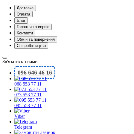
Доставка
Оплата
Блог
Гарантія та сервіс
Контакти
Обмін та повернення
Співробітництво
Зв'язатись з нами
096 646 46 16
068 553 77 11
073 553 77 11
095 553 77 11
Viber
Telegram