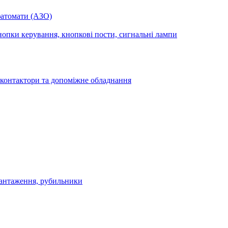
фатомати (АЗО)
опки керування, кнопкові пости, сигнальні лампи
 контактори та допоміжне обладнання
антаження, рубильники