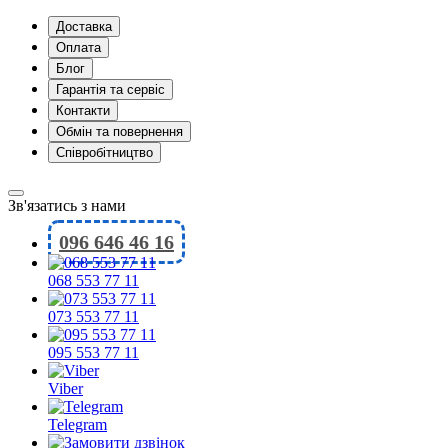
Доставка
Оплата
Блог
Гарантія та сервіс
Контакти
Обмін та повернення
Співробітництво
Зв'язатись з нами
096 646 46 16
068 553 77 11
073 553 77 11
095 553 77 11
Viber
Telegram