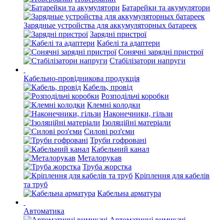
Батарейки та акумулятори
Зарядные устройства для аккумуляторных батареек
Зарядні пристрої
Кабелі та адаптери
Сонячні зарядні пристрої
Стабілізатори напруги
Кабельно-провідникова продукція
Кабель, провід
Розподільчі коробки
Клемні колодки
Наконечники, гільзи
Ізоляційні матеріали
Силові роз'єми
Труби гофровані
Кабельний канал
Металорукав
Труба жорстка
Кріплення для кабелів
та труб
Кабельна арматура
Автоматика
Автоматичні вимикачі