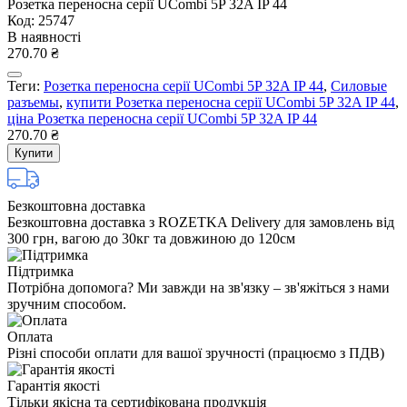
Розетка переносна серії UСombi 5P 32A IP 44
Код: 25747
В наявності
270.70 ₴
Теги:
Розетка переносна серії UСombi 5P 32A IP 44
,
Силовые
разъемы
,
купити Розетка переносна серії UСombi 5P 32A IP 44
,
ціна Розетка переносна серії UСombi 5P 32A IP 44
270.70 ₴
Купити
Безкоштовна доставка
Безкоштовна доставка з ROZETKA Delivery для замовлень від
300 грн, вагою до 30кг та довжиною до 120см
Підтримка
Потрібна допомога? Ми завжди на зв'язку – зв'яжіться з нами
зручним способом.
Оплата
Різні способи оплати для вашої зручності (працюємо з ПДВ)
Гарантія якості
Тільки якісна та сертифікована продукція