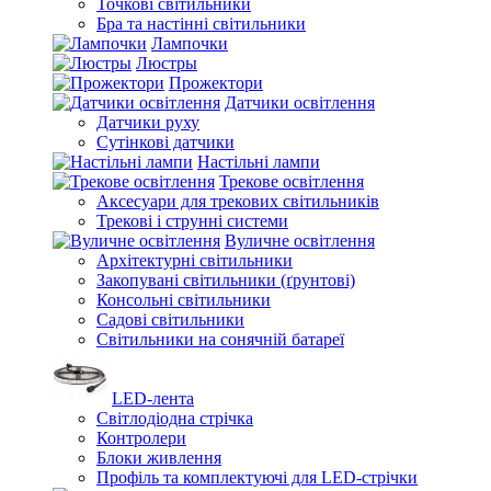
Точкові світильники
Бра та настінні світильники
Лампочки
Люстры
Прожектори
Датчики освітлення
Датчики руху
Сутінкові датчики
Настільні лампи
Трекове освітлення
Аксесуари для трекових світильників
Трекові і струнні системи
Вуличне освітлення
Архітектурні світильники
Закопувані світильники (ґрунтові)
Консольні світильники
Садові світильники
Світильники на сонячній батареї
LED-лента
Світлодіодна стрічка
Контролери
Блоки живлення
Профіль та комплектуючі для LED-стрічки