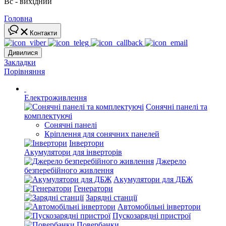
Вс - вихідний
Головна
Контакти
Дивилися
Закладки
Порівняння
Електроживлення
Сонячні панелі та
комплектуючі
Сонячні панелі
Кріплення для сонячних панелей
Інвертори
Акумулятори для інверторів
Джерело
безперебійного живлення
Акумулятори для ДБЖ
Генератори
Зарядні станції
Автомобільні інвертори
Пускозарядні пристрої
Повербанки