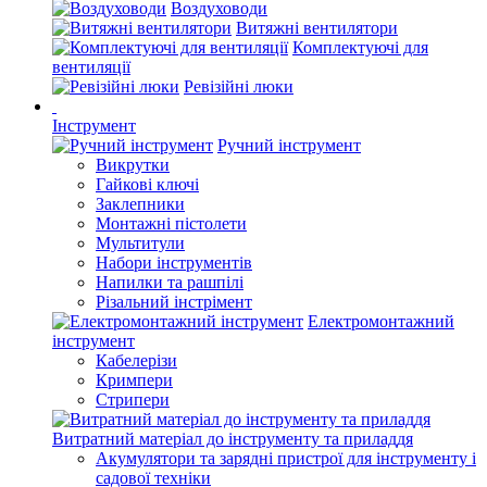
Воздуховоди
Витяжні вентилятори
Комплектуючі для
вентиляції
Ревізійні люки
Інструмент
Ручний інструмент
Викрутки
Гайкові ключі
Заклепники
Монтажні пістолети
Мультитули
Набори інструментів
Напилки та рашпілі
Різальний інстрімент
Електромонтажний
інструмент
Кабелерізи
Кримпери
Стрипери
Витратний матеріал до інструменту та приладдя
Акумулятори та зарядні пристрої для інструменту і
садової техніки