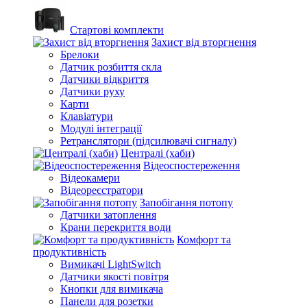
Стартові комплекти
Захист від вторгнення
Брелоки
Датчик розбиття скла
Датчики відкриття
Датчики руху
Карти
Клавіатури
Модулі інтеграції
Ретранслятори (підсилювачі сигналу)
Централі (хаби)
Відеоспостереження
Відеокамери
Відеореєстратори
Запобігання потопу
Датчики затоплення
Крани перекриття води
Комфорт та
продуктивність
Вимикачі LightSwitch
Датчики якості повітря
Кнопки для вимикача
Панели для розетки