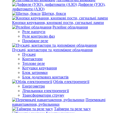
Дифреле (УЗО),
дифатомати (АЗО)
Щитки, бокси
Кнопки керування, кнопкові пости, сигнальні лампи
Релейне обладнання
Реле напруги
Реле контролю фаз
Проміжне реле
Пускачі, контактори та допоміжне обладнання
Пускачі
Контактори
Теплове реле
Котушки керування
Блок затримки
Блок додаткових контактів
Облік електроенергії
Енергометри
Лічильники електроенергії
Трансформатори струму
Перемикачі
навантаження, рубильники
Таймери та реле часу