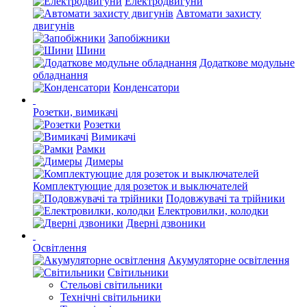
Електродвигуни
Автомати захисту
двигунів
Запобіжники
Шини
Додаткове модульне
обладнання
Конденсатори
Розетки, вимикачі
Розетки
Вимикачі
Рамки
Димеры
Комплектующие для розеток и выключателей
Подовжувачі та трійники
Електровилки, колодки
Дверні дзвоники
Освітлення
Акумуляторне освітлення
Світильники
Стельові світильники
Технічні світильники