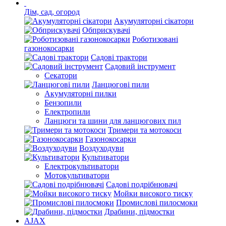
Дім, сад, огород
Акумуляторні сікатори
Обприскувачі
Роботизовані
газонокосарки
Садові трактори
Садовий інструмент
Секатори
Ланцюгові пили
Акумуляторні пилки
Бензопили
Електропили
Ланцюги та шини для ланцюгових пил
Тримери та мотокоси
Газонокосарки
Воздуходуви
Культиватори
Електрокультиватори
Мотокультиватори
Садові подрібнювачі
Мойки високого тиску
Промислові пилосмоки
Драбини, підмостки
AJAX