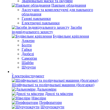
Зварювальні маски та окуляри
Паяльне обладнання
Аксесуари та комплектуючі для паяльного
обладнання
Газові паяльники
Електричні паяльники
Засоби
індивідуального захисту
Будівельне кріплення
Анкери
Болти
Гайки
Дюбелі
Саморізи
Шайби
Шурупи
Електроінструмент
Шліфувальні та полірувальні машини (болгарки)
Дальноміри
Дрилі та міксери
Нівеліри
Перфоратори
Шурупокрути