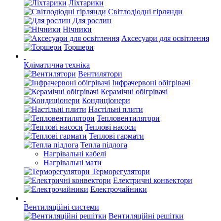
Ліхтарики
Світлодіодні гірлянди
Для рослин
Нічники
Аксесуари для освітлення
Торшери
Кліматична техніка
Вентилятори
Інфрачервоні обігрівачі
Керамічні обігрівачі
Кондиціонери
Настільні плити
Тепловентилятори
Теплові насоси
Теплові гармати
Тепла підлога
Нагрівальні кабелі
Нагрівальні мати
Терморегулятори
Електричні конвектори
Електрочайники
Вентиляційні системи
Вентиляційні решітки