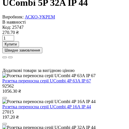
UСombi 5P 32A IP 44
Виробник:
АСКО-УКРЕМ
В наявності
Код:
25747
270.70 ₴
Купити
Швидке замовлення
Додаткові товари за вигідною ціною
Розетка переносна серії UСombi 4P 63A IP 67
92562
1056.30 ₴
Розетка переносна серії UСombi 4P 16A IP 44
27015
197.20 ₴