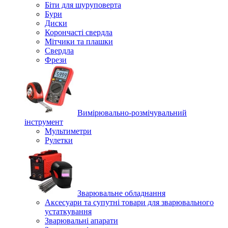
Біти для шуруповерта
Бури
Диски
Корончасті свердла
Мітчики та плашки
Свердла
Фрези
Вимірювально-розмічувальний
інструмент
Мультиметри
Рулетки
Зварювальне обладнання
Аксесуари та супутні товари для зварювального
устаткування
Зварювальні апарати