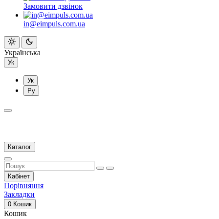
Замовити дзвінок
in@eimpuls.com.ua
Українська
Ук
Ук
Ру
Каталог
Кабінет
Порівняння
Закладки
0
Кошик
Кошик