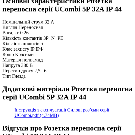
Основні характеристики Розетка
переносна серії UСombi 5P 32A IP 44
Номінальний струм
32 А
Вигляд
Переносная
Вага, кг
0.26
Кількість контактів
3P+N+PE
Кількість полюсів
5
Клас захисту IP
IP44
Колір
Красный
Матеріал
полиамид
Напруга
380 В
Перетин дроту
2,5...6
Тип
Гнезда
Додаткові матеріали Розетка переносна
серії UСombi 5P 32A IP 44
Інструкція з експлуатації Силові роз’єми серії
UCombi.pdf (4.74MB)
Відгуки про Розетка переносна серії