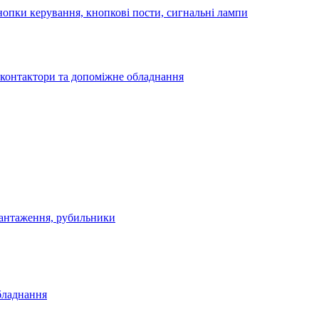
опки керування, кнопкові пости, сигнальні лампи
 контактори та допоміжне обладнання
антаження, рубильники
бладнання