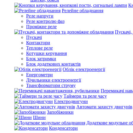
Кн
Релейне обладнання
Реле напруги
Реле контролю фаз
Проміжне реле
Пускачі,
Пускачі
Контактори
Теплове реле
Котушки керування
Блок затримки
Блок додаткових контактів
Облік електроенергії
Енергометри
Лічильники електроенергії
Трансформатори струму
Перемикачі нав
Таймери та реле часу
Електродвигуни
Автомати захисту двигунів
Запобіжники
Шини
Додаткове модульне о
Конденсатори