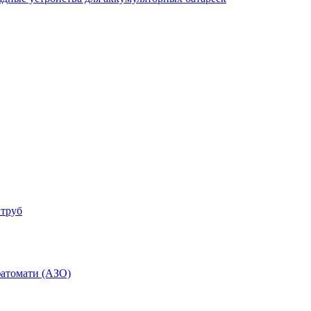
 труб
фатомати (АЗО)