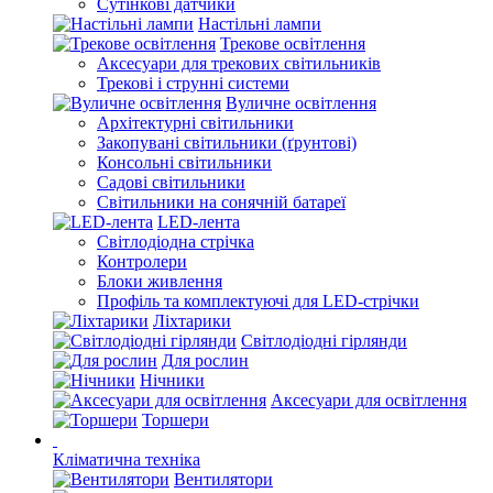
Сутінкові датчики
Настільні лампи
Трекове освітлення
Аксесуари для трекових світильників
Трекові і струнні системи
Вуличне освітлення
Архітектурні світильники
Закопувані світильники (ґрунтові)
Консольні світильники
Садові світильники
Світильники на сонячній батареї
LED-лента
Світлодіодна стрічка
Контролери
Блоки живлення
Профіль та комплектуючі для LED-стрічки
Ліхтарики
Світлодіодні гірлянди
Для рослин
Нічники
Аксесуари для освітлення
Торшери
Кліматична техніка
Вентилятори