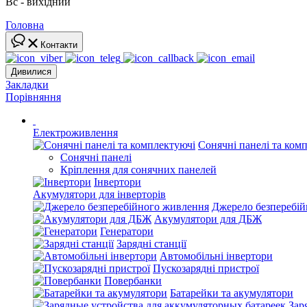
Вс - вихідний
Головна
Контакти
Дивилися
Закладки
Порівняння
Електроживлення
Сонячні панелі та ком
Сонячні панелі
Кріплення для сонячних панелей
Інвертори
Акумулятори для інверторів
Джерело безперебі
Акумулятори для ДБЖ
Генератори
Зарядні станції
Автомобільні інвертори
Пускозарядні пристрої
Повербанки
Батарейки та акумулятори
Зар