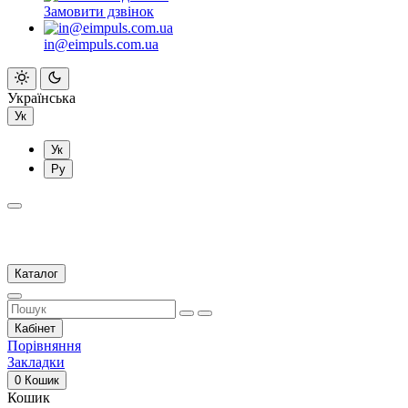
Замовити дзвінок
in@eimpuls.com.ua
Українська
Ук
Ук
Ру
Каталог
Кабінет
Порівняння
Закладки
0
Кошик
Кошик