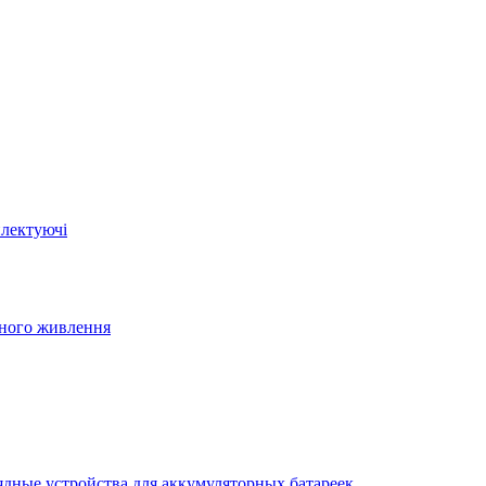
плектуючі
йного живлення
ядные устройства для аккумуляторных батареек