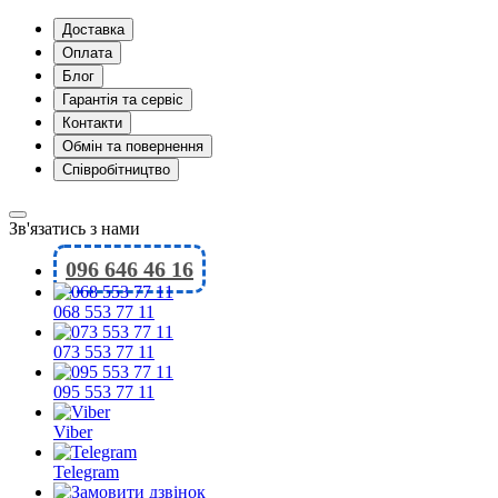
Доставка
Оплата
Блог
Гарантія та сервіс
Контакти
Обмін та повернення
Співробітництво
Зв'язатись з нами
096 646 46 16
068 553 77 11
073 553 77 11
095 553 77 11
Viber
Telegram