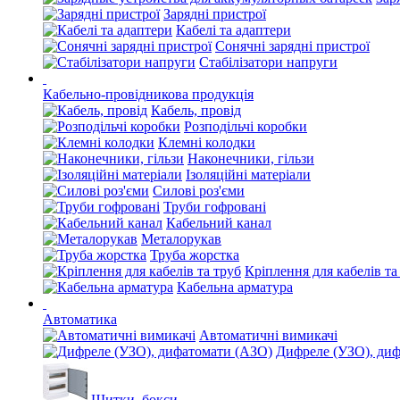
Зарядні пристрої
Кабелі та адаптери
Сонячні зарядні пристрої
Стабілізатори напруги
Кабельно-провідникова продукція
Кабель, провід
Розподільчі коробки
Клемні колодки
Наконечники, гільзи
Ізоляційні матеріали
Силові роз'єми
Труби гофровані
Кабельний канал
Металорукав
Труба жорстка
Кріплення для кабелів та
Кабельна арматура
Автоматика
Автоматичні вимикачі
Дифреле (УЗО), ди
Щитки, бокси