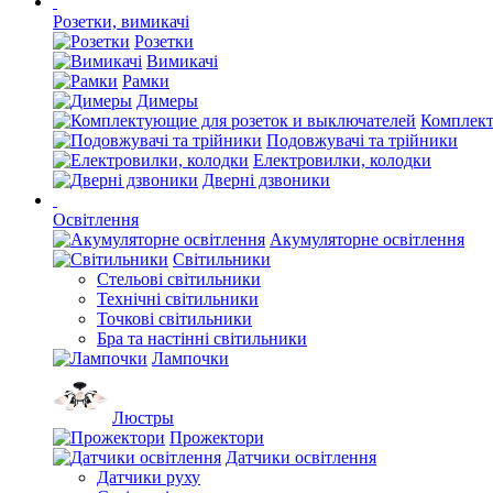
Розетки, вимикачі
Розетки
Вимикачі
Рамки
Димеры
Комплект
Подовжувачі та трійники
Електровилки, колодки
Дверні дзвоники
Освітлення
Акумуляторне освітлення
Світильники
Стельові світильники
Технічні світильники
Точкові світильники
Бра та настінні світильники
Лампочки
Люстры
Прожектори
Датчики освітлення
Датчики руху