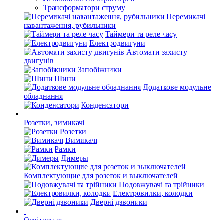
Трансформатори струму
Перемикачі
навантаження, рубильники
Таймери та реле часу
Електродвигуни
Автомати захисту
двигунів
Запобіжники
Шини
Додаткове модульне
обладнання
Конденсатори
Розетки, вимикачі
Розетки
Вимикачі
Рамки
Димеры
Комплектующие для розеток и выключателей
Подовжувачі та трійники
Електровилки, колодки
Дверні дзвоники
Освітлення