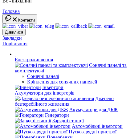
Вс - вихідний
Головна
Контакти
Дивилися
Закладки
Порівняння
Електроживлення
Сонячні панелі та
комплектуючі
Сонячні панелі
Кріплення для сонячних панелей
Інвертори
Акумулятори для інверторів
Джерело
безперебійного живлення
Акумулятори для ДБЖ
Генератори
Зарядні станції
Автомобільні інвертори
Пускозарядні пристрої
Повербанки