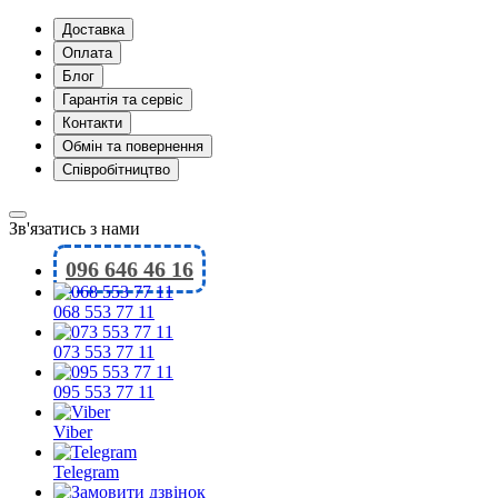
Доставка
Оплата
Блог
Гарантія та сервіс
Контакти
Обмін та повернення
Співробітництво
Зв'язатись з нами
096 646 46 16
068 553 77 11
073 553 77 11
095 553 77 11
Viber
Telegram