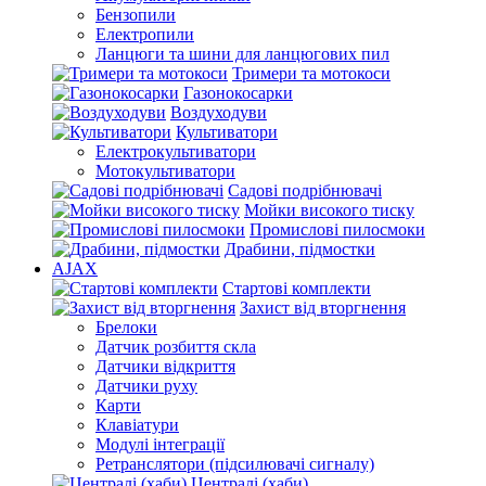
Бензопили
Електропили
Ланцюги та шини для ланцюгових пил
Тримери та мотокоси
Газонокосарки
Воздуходуви
Культиватори
Електрокультиватори
Мотокультиватори
Садові подрібнювачі
Мойки високого тиску
Промислові пилосмоки
Драбини, підмостки
AJAX
Стартові комплекти
Захист від вторгнення
Брелоки
Датчик розбиття скла
Датчики відкриття
Датчики руху
Карти
Клавіатури
Модулі інтеграції
Ретранслятори (підсилювачі сигналу)
Централі (хаби)