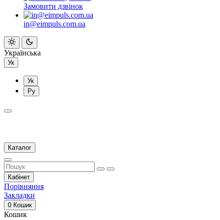
Замовити дзвінок
in@eimpuls.com.ua
Українська
Ук
Ук
Ру
Каталог
Кабінет
Порівняння
Закладки
0
Кошик
Кошик