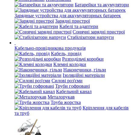
Батарейки та акумулятори
Зарядные устройства для аккумуляторных батареек
Зарядні пристрої
Кабелі та адаптери
Сонячні зарядні пристрої
Стабілізатори напруги
Кабельно-провідникова продукція
Кабель, провід
Розподільчі коробки
Клемні колодки
Наконечники, гільзи
Ізоляційні матеріали
Силові роз'єми
Труби гофровані
Кабельний канал
Металорукав
Труба жорстка
Кріплення для кабелів
та труб