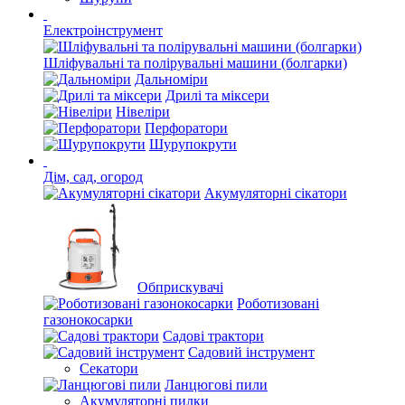
Електроінструмент
Шліфувальні та полірувальні машини (болгарки)
Дальноміри
Дрилі та міксери
Нівеліри
Перфоратори
Шурупокрути
Дім, сад, огород
Акумуляторні сікатори
Обприскувачі
Роботизовані
газонокосарки
Садові трактори
Садовий інструмент
Секатори
Ланцюгові пили
Акумуляторні пилки