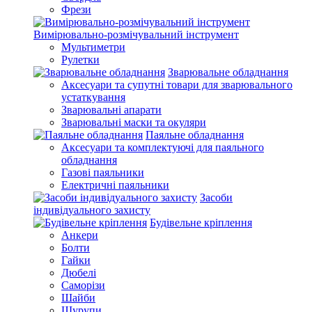
Фрези
Вимірювально-розмічувальний інструмент
Мультиметри
Рулетки
Зварювальне обладнання
Аксесуари та супутні товари для зварювального
устаткування
Зварювальні апарати
Зварювальні маски та окуляри
Паяльне обладнання
Аксесуари та комплектуючі для паяльного
обладнання
Газові паяльники
Електричні паяльники
Засоби
індивідуального захисту
Будівельне кріплення
Анкери
Болти
Гайки
Дюбелі
Саморізи
Шайби
Шурупи