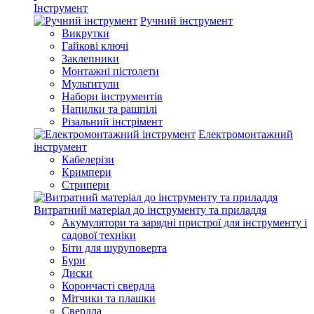
Інструмент
Ручний інструмент
Викрутки
Гайкові ключі
Заклепники
Монтажні пістолети
Мультитули
Набори інструментів
Напилки та рашпілі
Різальний інстрімент
Електромонтажний
інструмент
Кабелерізи
Кримпери
Стрипери
Витратний матеріал до інструменту та приладдя
Акумулятори та зарядні пристрої для інструменту і
садової техніки
Біти для шуруповерта
Бури
Диски
Корончасті свердла
Мітчики та плашки
Свердла