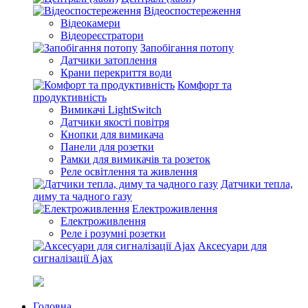
Відеоспостереження
Відеокамери
Відеореєстратори
Запобігання потопу
Датчики затоплення
Крани перекриття води
Комфорт та
продуктивність
Вимикачі LightSwitch
Датчики якості повітря
Кнопки для вимикача
Панели для розетки
Рамки для вимикачів та розеток
Реле освітлення та живлення
Датчики тепла,
диму та чадного газу
Електроживлення
Електроживлення
Реле і розумні розетки
Аксесуари для
сигналізації Ajax
Головна