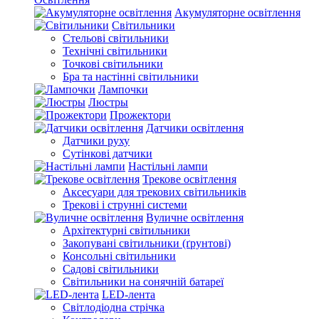
Акумуляторне освітлення
Світильники
Стельові світильники
Технічні світильники
Точкові світильники
Бра та настінні світильники
Лампочки
Люстры
Прожектори
Датчики освітлення
Датчики руху
Сутінкові датчики
Настільні лампи
Трекове освітлення
Аксесуари для трекових світильників
Трекові і струнні системи
Вуличне освітлення
Архітектурні світильники
Закопувані світильники (ґрунтові)
Консольні світильники
Садові світильники
Світильники на сонячній батареї
LED-лента
Світлодіодна стрічка