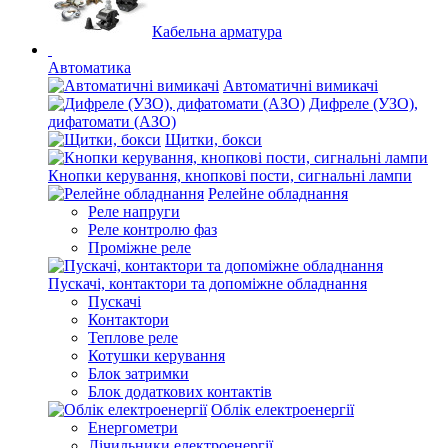
Кабельна арматура
Автоматика
Автоматичні вимикачі
Дифреле (УЗО),
дифатомати (АЗО)
Щитки, бокси
Кнопки керування, кнопкові пости, сигнальні лампи
Релейне обладнання
Реле напруги
Реле контролю фаз
Проміжне реле
Пускачі, контактори та допоміжне обладнання
Пускачі
Контактори
Теплове реле
Котушки керування
Блок затримки
Блок додаткових контактів
Облік електроенергії
Енергометри
Лічильники електроенергії