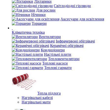
Ліхтарики
Світлодіодні гірлянди
Для рослин
Нічники
Аксесуари для освітлення
Торшери
Кліматична техніка
Вентилятори
Інфрачервоні обігрівачі
Керамічні обігрівачі
Кондиціонери
Настільні плити
Тепловентилятори
Теплові насоси
Теплові гармати
Тепла підлога
Нагрівальні кабелі
Нагрівальні мати