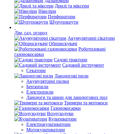
Дальноміри
Дрилі та міксери
Нівеліри
Перфоратори
Шурупокрути
Дім, сад, огород
Акумуляторні сікатори
Обприскувачі
Роботизовані
газонокосарки
Садові трактори
Садовий інструмент
Секатори
Ланцюгові пили
Акумуляторні пилки
Бензопили
Електропили
Ланцюги та шини для ланцюгових пил
Тримери та мотокоси
Газонокосарки
Воздуходуви
Культиватори
Електрокультиватори
Мотокультиватори