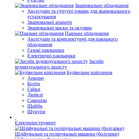
Зварювальне обладнання
Аксесуари та супутні товари для зварювального
устаткування
Зварювальні апарати
Зварювальні маски та окуляри
Паяльне обладнання
Аксесуари та комплектуючі для паяльного
обладнання
Газові паяльники
Електричні паяльники
Засоби
індивідуального захисту
Будівельне кріплення
Анкери
Болти
Гайки
Дюбелі
Саморізи
Шайби
Шурупи
Електроінструмент
Шліфувальні та полірувальні машини (болгарки)