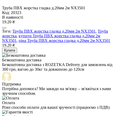
Труба ПВХ жорстка гладка д.20мм 2м NX3501
Код: 20323
В наявності
19.20 ₴
Теги:
Труба ПВХ жорстка гладка д.20мм 2м NX3501
,
Труба
жорстка
,
купити Труба ПВХ жорстка гладка д.20мм 2м
NX3501
,
ціна Труба ПВХ жорстка гладка д.20мм 2м NX3501
19.20 ₴
Купити
Безкоштовна доставка
Безкоштовна доставка з ROZETKA Delivery для замовлень від
300 грн, вагою до 30кг та довжиною до 120см
Підтримка
Потрібна допомога? Ми завжди на зв'язку – зв'яжіться з нами
зручним способом.
Оплата
Різні способи оплати для вашої зручності (працюємо з ПДВ)