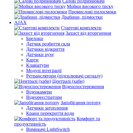
Садові подрібнювачі
Мойки високого тиску
Промислові пилосмоки
Драбини, підмостки
AJAX
Стартові комплекти
Захист від вторгнення
Брелоки
Датчик розбиття скла
Датчики відкриття
Датчики руху
Карти
Клавіатури
Модулі інтеграції
Ретранслятори (підсилювачі сигналу)
Централі (хаби)
Відеоспостереження
Відеокамери
Відеореєстратори
Запобігання потопу
Датчики затоплення
Крани перекриття води
Комфорт та
продуктивність
Вимикачі LightSwitch