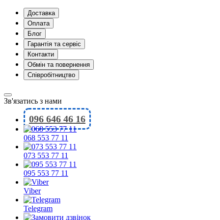
Доставка
Оплата
Блог
Гарантія та сервіс
Контакти
Обмін та повернення
Співробітництво
Зв'язатись з нами
096 646 46 16
068 553 77 11
073 553 77 11
095 553 77 11
Viber
Telegram