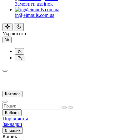
Замовити дзвінок
in@eimpuls.com.ua
Українська
Ук
Ук
Ру
Каталог
Кабінет
Порівняння
Закладки
0
Кошик
Кошик