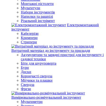
Монтажні пістолети
Мультитули
Набори інструментів
Напилки та рашпілі
Різальний інстрімент
Електромонтажний
інструмент
Кабелерізи
Кримпери
Стрипери
Витратний матеріал до інструменту та приладдя
Акумулятори та зарядні пристрої для інструменту і
садової техніки
Біти для шуруповерта
Бури
Диски
Корончасті свердла
Мітчики та плашки
Свердла
Фрези
Вимірювально-розмічувальний інструмент
Мультиметри
Рулетки