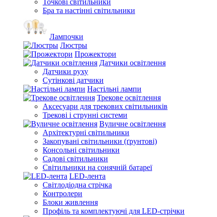
Точкові світильники
Бра та настінні світильники
Лампочки
Люстры
Прожектори
Датчики освітлення
Датчики руху
Сутінкові датчики
Настільні лампи
Трекове освітлення
Аксесуари для трекових світильників
Трекові і струнні системи
Вуличне освітлення
Архітектурні світильники
Закопувані світильники (ґрунтові)
Консольні світильники
Садові світильники
Світильники на сонячній батареї
LED-лента
Світлодіодна стрічка
Контролери
Блоки живлення
Профіль та комплектуючі для LED-стрічки