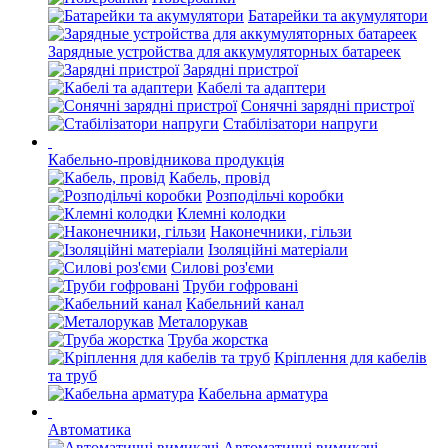
Батарейки та акумулятори
Зарядные устройства для аккумуляторных батареек
Зарядні пристрої
Кабелі та адаптери
Сонячні зарядні пристрої
Стабілізатори напруги
Кабельно-провідникова продукція
Кабель, провід
Розподільчі коробки
Клемні колодки
Наконечники, гільзи
Ізоляційні матеріали
Силові роз'єми
Труби гофровані
Кабельний канал
Металорукав
Труба жорстка
Кріплення для кабелів
та труб
Кабельна арматура
Автоматика
Автоматичні вимикачі