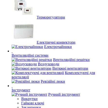
Терморегулятори
Електричні конвектори
Електрочайники
Вентиляційні системи
Вентиляційні решітки
Воздуховоди
Витяжні вентилятори
Комплектуючі для
вентиляції
Ревізійні люки
Інструмент
Ручний інструмент
Викрутки
Гайкові ключі
Заклепники