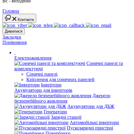
Вс - вихідний
Головна
Контакти
Дивилися
Закладки
Порівняння
Електроживлення
Сонячні панелі та
комплектуючі
Сонячні панелі
Кріплення для сонячних панелей
Інвертори
Акумулятори для інверторів
Джерело
безперебійного живлення
Акумулятори для ДБЖ
Генератори
Зарядні станції
Автомобільні інвертори
Пускозарядні пристрої
Повербанки