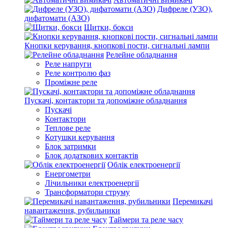
Дифреле (УЗО),
дифатомати (АЗО)
Щитки, бокси
Кнопки керування, кнопкові пости, сигнальні лампи
Релейне обладнання
Реле напруги
Реле контролю фаз
Проміжне реле
Пускачі, контактори та допоміжне обладнання
Пускачі
Контактори
Теплове реле
Котушки керування
Блок затримки
Блок додаткових контактів
Облік електроенергії
Енергометри
Лічильники електроенергії
Трансформатори струму
Перемикачі
навантаження, рубильники
Таймери та реле часу