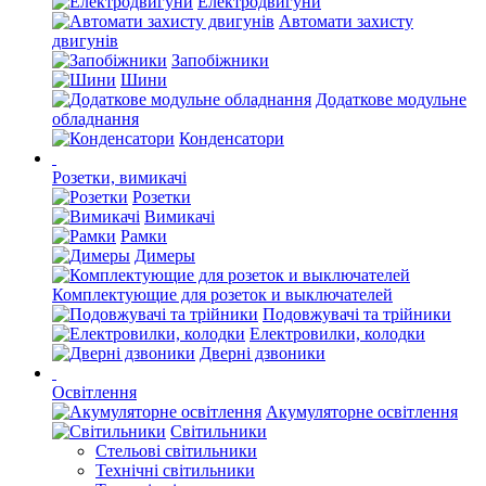
Електродвигуни
Автомати захисту
двигунів
Запобіжники
Шини
Додаткове модульне
обладнання
Конденсатори
Розетки, вимикачі
Розетки
Вимикачі
Рамки
Димеры
Комплектующие для розеток и выключателей
Подовжувачі та трійники
Електровилки, колодки
Дверні дзвоники
Освітлення
Акумуляторне освітлення
Світильники
Стельові світильники
Технічні світильники