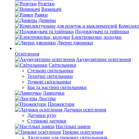
Розетки
Вимикачі
Рамки
Димеры
Комплект
Подовжувачі та трійники
Електровилки, колодки
Дверні дзвоники
Освітлення
Акумуляторне освітлення
Світильники
Стельові світильники
Технічні світильники
Точкові світильники
Бра та настінні світильники
Лампочки
Люстры
Прожектори
Датчики освітлення
Датчики руху
Сутінкові датчики
Настільні лампи
Трекове освітлення
Аксесуари для трекових світильників