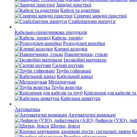
Зарядні пристрої
Кабелі та адаптери
Сонячні зарядні пристрої
Стабілізатори напруги
Кабельно-провідникова продукція
Кабель, провід
Розподільчі коробки
Клемні колодки
Наконечники, гільзи
Ізоляційні матеріали
Силові роз'єми
Труби гофровані
Кабельний канал
Металорукав
Труба жорстка
Кріплення для кабелів та
Кабельна арматура
Автоматика
Автоматичні вимикачі
Дифреле (УЗО), ди
Щитки, бокси
Кн
Релейне обладнання