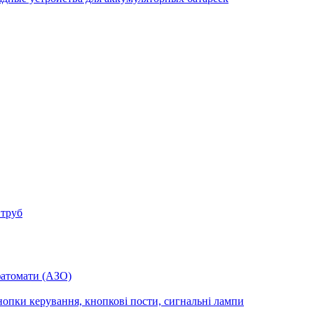
 труб
фатомати (АЗО)
опки керування, кнопкові пости, сигнальні лампи