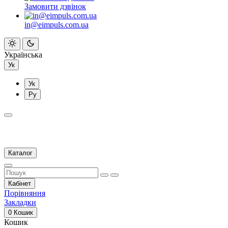
Замовити дзвінок
in@eimpuls.com.ua
Українська
Ук
Ук
Ру
Каталог
Кабінет
Порівняння
Закладки
0
Кошик
Кошик