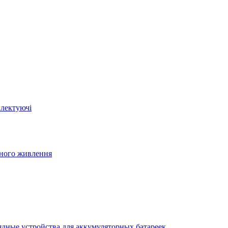
плектуючі
йного живлення
ядные устройства для аккумуляторных батареек