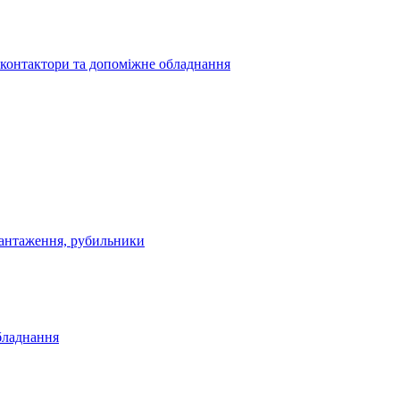
 контактори та допоміжне обладнання
антаження, рубильники
бладнання