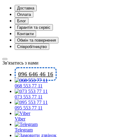
Доставка
Оплата
Блог
Гарантія та сервіс
Контакти
Обмін та повернення
Співробітництво
Зв'язатись з нами
096 646 46 16
068 553 77 11
073 553 77 11
095 553 77 11
Viber
Telegram