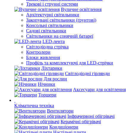
Трекові і струнні системи
Вуличне освітлення
Архітектурні світильники
Закопувані світильники (ґрунтові)
Консольні світильники
Садові світильники
Світильники на сонячній батареї
LED-лента
Світлодіодна стрічка
Контролери
Блоки живлення
Профіль та комплектуючі для LED-стрічки
Ліхтарики
Світлодіодні гірлянди
Для рослин
Нічники
Аксесуари для освітлення
Торшери
Кліматична техніка
Вентилятори
Інфрачервоні обігрівачі
Керамічні обігрівачі
Кондиціонери
Настільні плити