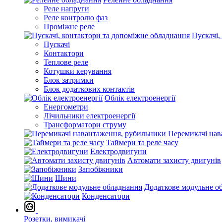
Реле напруги
Реле контролю фаз
Проміжне реле
Пускачі,
Пускачі
Контактори
Теплове реле
Котушки керування
Блок затримки
Блок додаткових контактів
Облік електроенергії
Енергометри
Лічильники електроенергії
Трансформатори струму
Перемикачі нав
Таймери та реле часу
Електродвигуни
Автомати захисту двигунів
Запобіжники
Шини
Додаткове модульне о
Конденсатори
Розетки, вимикачі