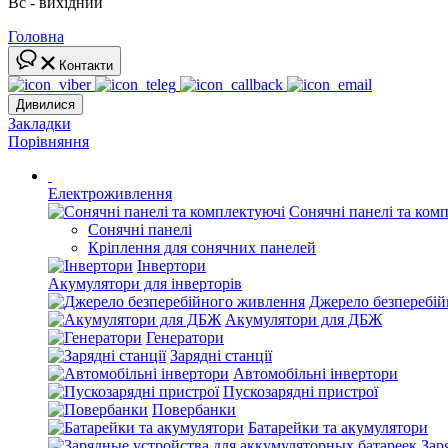
Вс - вихідний
Головна
Контакти
Дивилися
Закладки
Порівняння
Електроживлення
Сонячні панелі та ком
Сонячні панелі
Кріплення для сонячних панелей
Інвертори
Акумулятори для інверторів
Джерело безперебі
Акумулятори для ДБЖ
Генератори
Зарядні станції
Автомобільні інвертори
Пускозарядні пристрої
Повербанки
Батарейки та акумулятори
Зар