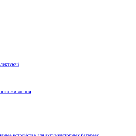
плектуючі
йного живлення
ядные устройства для аккумуляторных батареек