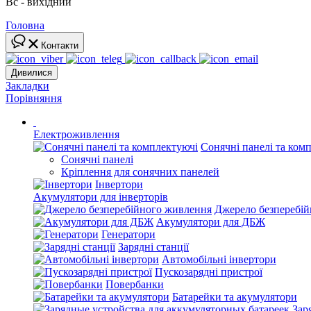
Вс - вихідний
Головна
Контакти
Дивилися
Закладки
Порівняння
Електроживлення
Сонячні панелі та ком
Сонячні панелі
Кріплення для сонячних панелей
Інвертори
Акумулятори для інверторів
Джерело безперебі
Акумулятори для ДБЖ
Генератори
Зарядні станції
Автомобільні інвертори
Пускозарядні пристрої
Повербанки
Батарейки та акумулятори
Зар