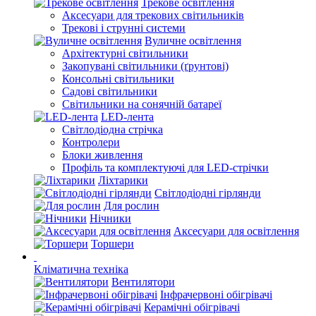
Трекове освітлення
Аксесуари для трекових світильників
Трекові і струнні системи
Вуличне освітлення
Архітектурні світильники
Закопувані світильники (ґрунтові)
Консольні світильники
Садові світильники
Світильники на сонячній батареї
LED-лента
Світлодіодна стрічка
Контролери
Блоки живлення
Профіль та комплектуючі для LED-стрічки
Ліхтарики
Світлодіодні гірлянди
Для рослин
Нічники
Аксесуари для освітлення
Торшери
Кліматична техніка
Вентилятори
Інфрачервоні обігрівачі
Керамічні обігрівачі