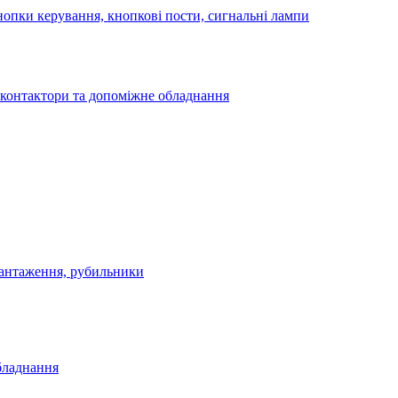
опки керування, кнопкові пости, сигнальні лампи
 контактори та допоміжне обладнання
антаження, рубильники
бладнання