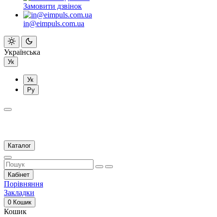
Замовити дзвінок
in@eimpuls.com.ua
Українська
Ук
Ук
Ру
Каталог
Кабінет
Порівняння
Закладки
0
Кошик
Кошик