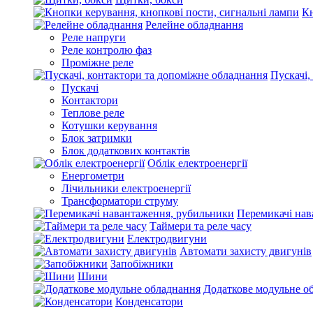
Кн
Релейне обладнання
Реле напруги
Реле контролю фаз
Проміжне реле
Пускачі,
Пускачі
Контактори
Теплове реле
Котушки керування
Блок затримки
Блок додаткових контактів
Облік електроенергії
Енергометри
Лічильники електроенергії
Трансформатори струму
Перемикачі нав
Таймери та реле часу
Електродвигуни
Автомати захисту двигунів
Запобіжники
Шини
Додаткове модульне о
Конденсатори