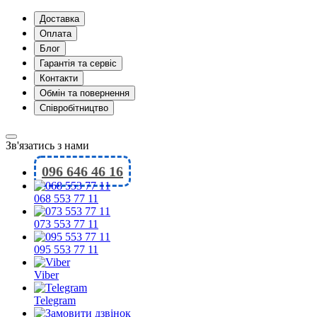
Доставка
Оплата
Блог
Гарантія та сервіс
Контакти
Обмін та повернення
Співробітництво
Зв'язатись з нами
096 646 46 16
068 553 77 11
073 553 77 11
095 553 77 11
Viber
Telegram