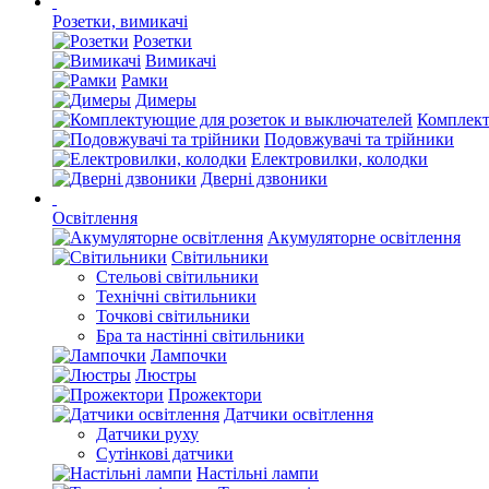
Розетки, вимикачі
Розетки
Вимикачі
Рамки
Димеры
Комплект
Подовжувачі та трійники
Електровилки, колодки
Дверні дзвоники
Освітлення
Акумуляторне освітлення
Світильники
Стельові світильники
Технічні світильники
Точкові світильники
Бра та настінні світильники
Лампочки
Люстры
Прожектори
Датчики освітлення
Датчики руху
Сутінкові датчики
Настільні лампи