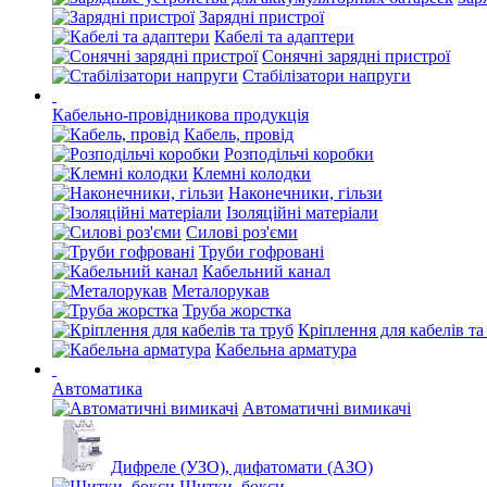
Зарядні пристрої
Кабелі та адаптери
Сонячні зарядні пристрої
Стабілізатори напруги
Кабельно-провідникова продукція
Кабель, провід
Розподільчі коробки
Клемні колодки
Наконечники, гільзи
Ізоляційні матеріали
Силові роз'єми
Труби гофровані
Кабельний канал
Металорукав
Труба жорстка
Кріплення для кабелів та
Кабельна арматура
Автоматика
Автоматичні вимикачі
Дифреле (УЗО), дифатомати (АЗО)
Щитки, бокси