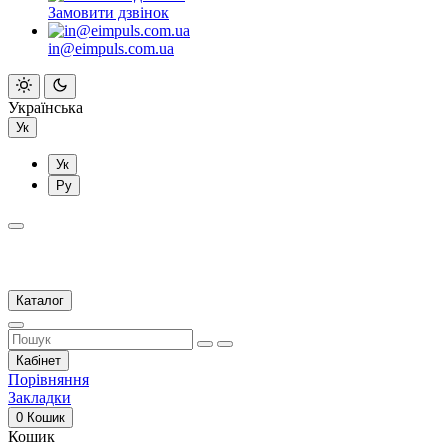
Замовити дзвінок
in@eimpuls.com.ua
Українська
Ук
Ук
Ру
Каталог
Кабінет
Порівняння
Закладки
0
Кошик
Кошик