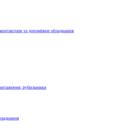
 контактори та допоміжне обладнання
антаження, рубильники
бладнання