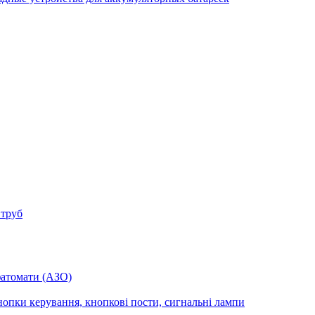
 труб
фатомати (АЗО)
опки керування, кнопкові пости, сигнальні лампи