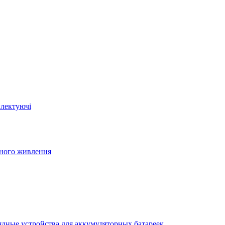
плектуючі
йного живлення
ядные устройства для аккумуляторных батареек