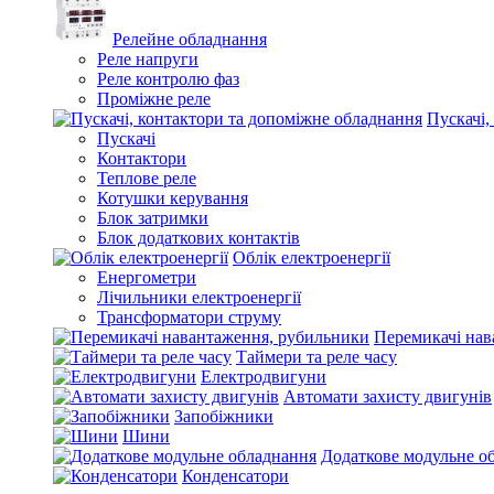
Релейне обладнання
Реле напруги
Реле контролю фаз
Проміжне реле
Пускачі,
Пускачі
Контактори
Теплове реле
Котушки керування
Блок затримки
Блок додаткових контактів
Облік електроенергії
Енергометри
Лічильники електроенергії
Трансформатори струму
Перемикачі нав
Таймери та реле часу
Електродвигуни
Автомати захисту двигунів
Запобіжники
Шини
Додаткове модульне о
Конденсатори