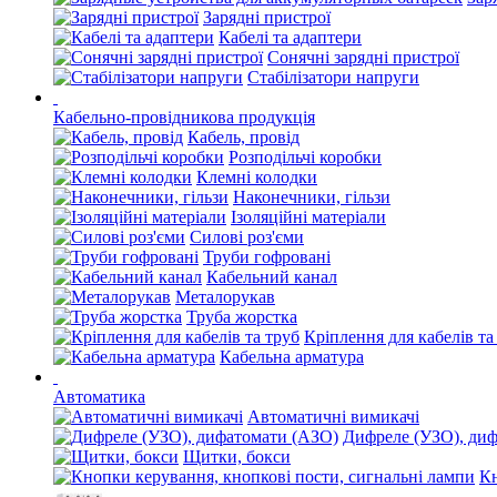
Зарядні пристрої
Кабелі та адаптери
Сонячні зарядні пристрої
Стабілізатори напруги
Кабельно-провідникова продукція
Кабель, провід
Розподільчі коробки
Клемні колодки
Наконечники, гільзи
Ізоляційні матеріали
Силові роз'єми
Труби гофровані
Кабельний канал
Металорукав
Труба жорстка
Кріплення для кабелів та
Кабельна арматура
Автоматика
Автоматичні вимикачі
Дифреле (УЗО), ди
Щитки, бокси
Кн