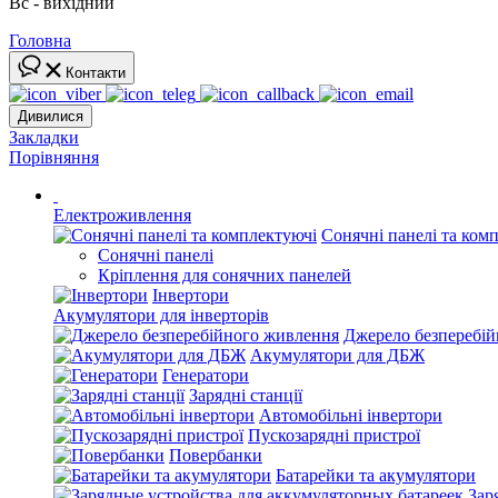
Вс - вихідний
Головна
Контакти
Дивилися
Закладки
Порівняння
Електроживлення
Сонячні панелі та ком
Сонячні панелі
Кріплення для сонячних панелей
Інвертори
Акумулятори для інверторів
Джерело безперебі
Акумулятори для ДБЖ
Генератори
Зарядні станції
Автомобільні інвертори
Пускозарядні пристрої
Повербанки
Батарейки та акумулятори
Зар