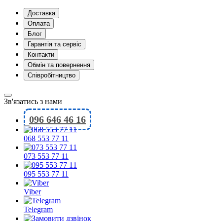
Доставка
Оплата
Блог
Гарантія та сервіс
Контакти
Обмін та повернення
Співробітництво
Зв'язатись з нами
096 646 46 16
068 553 77 11
073 553 77 11
095 553 77 11
Viber
Telegram