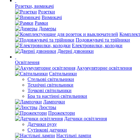
Розетки, вимикачі
Розетки
Вимикачі
Рамки
Димеры
Комплект
Подовжувачі та трійники
Електровилки, колодки
Дверні дзвоники
Освітлення
Акумуляторне освітлення
Світильники
Стельові світильники
Технічні світильники
Точкові світильники
Бра та настінні світильники
Лампочки
Люстры
Прожектори
Датчики освітлення
Датчики руху
Сутінкові датчики
Настільні лампи