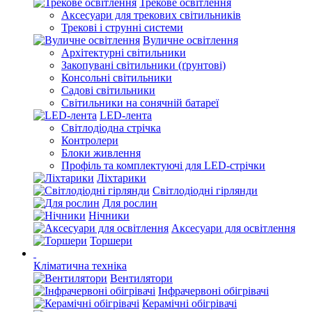
Трекове освітлення
Аксесуари для трекових світильників
Трекові і струнні системи
Вуличне освітлення
Архітектурні світильники
Закопувані світильники (ґрунтові)
Консольні світильники
Садові світильники
Світильники на сонячній батареї
LED-лента
Світлодіодна стрічка
Контролери
Блоки живлення
Профіль та комплектуючі для LED-стрічки
Ліхтарики
Світлодіодні гірлянди
Для рослин
Нічники
Аксесуари для освітлення
Торшери
Кліматична техніка
Вентилятори
Інфрачервоні обігрівачі
Керамічні обігрівачі