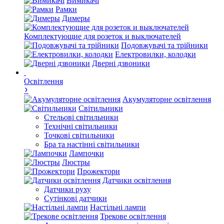
Вимикачі
Рамки
Димеры
Комплектующие для розеток и выключателей
Подовжувачі та трійники
Електровилки, колодки
Дверні дзвоники
Освітлення
Акумуляторне освітлення
Світильники
Стельові світильники
Технічні світильники
Точкові світильники
Бра та настінні світильники
Лампочки
Люстры
Прожектори
Датчики освітлення
Датчики руху
Сутінкові датчики
Настільні лампи
Трекове освітлення