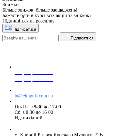
Знижки
Більше знижок, більше заощаджень!
Бажаєте бути в курсі всіх акцій та знижок?
Підпишіться на розсилку
Підписатися
Підписатися
+38(068) 553 77 11
+38(073) 553 77 11
+38(095) 553 77 11
in@eimpuls.com.ua
Пн-Пт: з 8-30 до 17-00
Сб: з 8-30 до 16-00
Нд: вихідний
м. Кривий Ріг, вул.Ярослава Мудрого, 72В