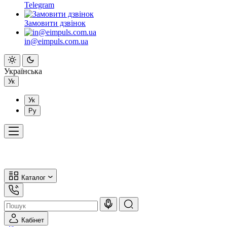
Telegram
Замовити дзвінок
in@eimpuls.com.ua
Українська
Ук
Ук
Ру
Каталог
Кабінет