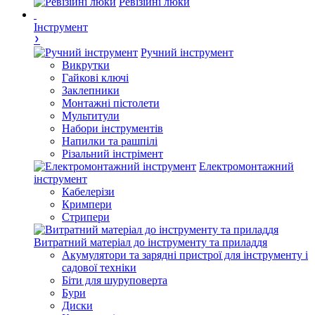
Ревізійні люки
Інструмент
Ручний інструмент
Викрутки
Гайкові ключі
Заклепники
Монтажні пістолети
Мультитули
Набори інструментів
Напилки та рашпілі
Різальний інстрімент
Електромонтажний
інструмент
Кабелерізи
Кримпери
Стрипери
Витратний матеріал до інструменту та приладдя
Акумулятори та зарядні пристрої для інструменту і
садової техніки
Біти для шуруповерта
Бури
Диски