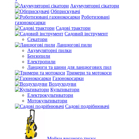
Акумуляторні сікатори
Обприскувачі
Роботизовані
газонокосарки
Садові трактори
Садовий інструмент
Секатори
Ланцюгові пили
Акумуляторні пилки
Бензопили
Електропили
Ланцюги та шини для ланцюгових пил
Тримери та мотокоси
Газонокосарки
Воздуходуви
Культиватори
Електрокультиватори
Мотокультиватори
Садові подрібнювачі
Мойки високого тиску