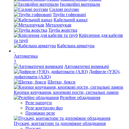
Ізоляційні матеріали
Силові роз'єми
Труби гофровані
Кабельний канал
Металорукав
Труба жорстка
Кріплення для кабелів
та труб
Кабельна арматура
Автоматика
Автоматичні вимикачі
Дифреле (УЗО),
дифатомати (АЗО)
Щитки, бокси
Кнопки керування, кнопкові пости, сигнальні лампи
Релейне обладнання
Реле напруги
Реле контролю фаз
Проміжне реле
Пускачі, контактори та допоміжне обладнання
Пускачі