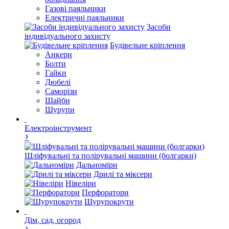
Газові паяльники
Електричні паяльники
Засоби
індивідуального захисту
Будівельне кріплення
Анкери
Болти
Гайки
Дюбелі
Саморізи
Шайби
Шурупи
Електроінструмент
Шліфувальні та полірувальні машини (болгарки)
Дальноміри
Дрилі та міксери
Нівеліри
Перфоратори
Шурупокрути
Дім, сад, огород