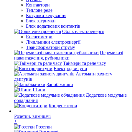
Контактори
Теплове реле
Котушки керування
Блок затримки
Блок додаткових контактів
Облік електроенергії
Енергометри
Лічильники електроенергії
Трансформатори струму
Перемикачі
навантаження, рубильники
Таймери та реле часу
Електродвигуни
Автомати захисту
двигунів
Запобіжники
Шини
Додаткове модульне
обладнання
Конденсатори
Розетки, вимикачі
Розетки