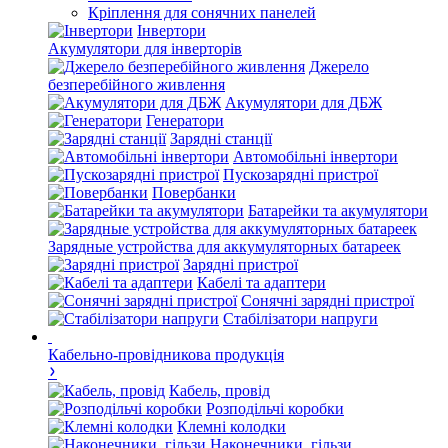
Кріплення для сонячних панелей
Інвертори
Акумулятори для інверторів
Джерело
безперебійного живлення
Акумулятори для ДБЖ
Генератори
Зарядні станції
Автомобільні інвертори
Пускозарядні пристрої
Повербанки
Батарейки та акумулятори
Зарядные устройства для аккумуляторных батареек
Зарядні пристрої
Кабелі та адаптери
Сонячні зарядні пристрої
Стабілізатори напруги
Кабельно-провідникова продукція
Кабель, провід
Розподільчі коробки
Клемні колодки
Наконечники, гільзи