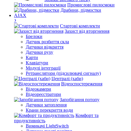
Промислові пилосмоки
Драбини, підмостки
AJAX
Стартові комплекти
Захист від вторгнення
Брелоки
Датчик розбиття скла
Датчики відкриття
Датчики руху
Карти
Клавіатури
Модулі інтеграції
Ретранслятори (підсилювачі сигналу)
Централі (хаби)
Відеоспостереження
Відеокамери
Відеореєстратори
Запобігання потопу
Датчики затоплення
Крани перекриття води
Комфорт та
продуктивність
Вимикачі LightSwitch