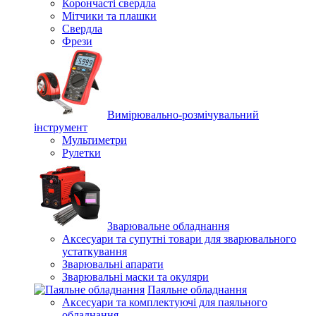
Корончасті свердла
Мітчики та плашки
Свердла
Фрези
Вимірювально-розмічувальний
інструмент
Мультиметри
Рулетки
Зварювальне обладнання
Аксесуари та супутні товари для зварювального
устаткування
Зварювальні апарати
Зварювальні маски та окуляри
Паяльне обладнання
Аксесуари та комплектуючі для паяльного
обладнання