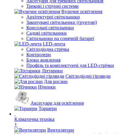
Аксесуари для трекових світильників
Трекові і струнні системи
Вуличне освітлення
Архітектурні світильники
Закопувані світильники (ґрунтові)
Консольні світильники
Садові світильники
Світильники на сонячній батареї
LED-лента
Світлодіодна стрічка
Контролери
Блоки живлення
Профіль та комплектуючі для LED-стрічки
Ліхтарики
Світлодіодні гірлянди
Для рослин
Нічники
Аксесуари для освітлення
Торшери
Кліматична техніка
Вентилятори