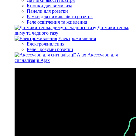
Датчики якості повітря
Кнопки для вимикача
Панели для розетки
Рамки для вимикачів та розеток
Реле освітлення та живлення
Датчики тепла,
диму та чадного газу
Електроживлення
Електроживлення
Реле і розумні розетки
Аксесуари для
сигналізації Ajax