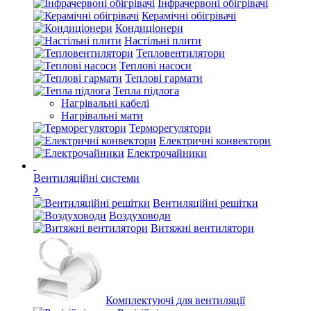
Інфрачервоні обігрівачі
Керамічні обігрівачі
Кондиціонери
Настільні плити
Тепловентилятори
Теплові насоси
Теплові гармати
Тепла підлога
Нагрівальні кабелі
Нагрівальні мати
Терморегулятори
Електричні конвектори
Електрочайники
Вентиляційні системи
Вентиляційні решітки
Воздуховоди
Витяжні вентилятори
Комплектуючі для вентиляції