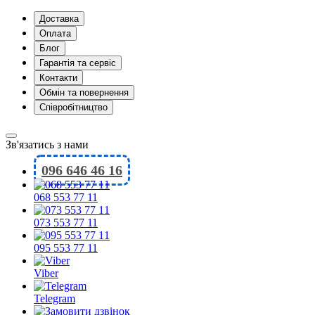
Доставка
Оплата
Блог
Гарантія та сервіс
Контакти
Обмін та повернення
Співробітництво
Зв'язатись з нами
096 646 46 16
068 553 77 11
073 553 77 11
095 553 77 11
Viber
Telegram