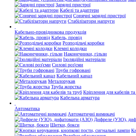
Зарядні пристрої
Кабелі та адаптери
Сонячні зарядні пристрої
Стабілізатори напруги
Кабельно-провідникова продукція
Кабель, провід
Розподільчі коробки
Клемні колодки
Наконечники, гільзи
Ізоляційні матеріали
Силові роз'єми
Труби гофровані
Кабельний канал
Металорукав
Труба жорстка
Кріплення для кабелів та
Кабельна арматура
Автоматика
Автоматичні вимикачі
Дифреле (УЗО), ди
Щитки, бокси
Кн
Релейне обладнання