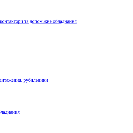
 контактори та допоміжне обладнання
антаження, рубильники
бладнання