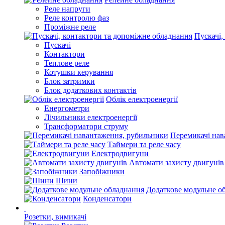
Реле напруги
Реле контролю фаз
Проміжне реле
Пускачі,
Пускачі
Контактори
Теплове реле
Котушки керування
Блок затримки
Блок додаткових контактів
Облік електроенергії
Енергометри
Лічильники електроенергії
Трансформатори струму
Перемикачі нав
Таймери та реле часу
Електродвигуни
Автомати захисту двигунів
Запобіжники
Шини
Додаткове модульне о
Конденсатори
Розетки, вимикачі