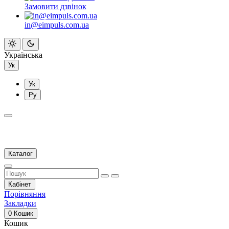
Замовити дзвінок
in@eimpuls.com.ua
Українська
Ук
Ук
Ру
Каталог
Кабінет
Порівняння
Закладки
0
Кошик
Кошик