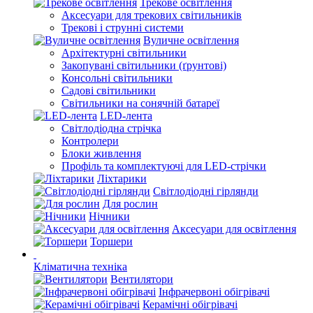
Трекове освітлення
Аксесуари для трекових світильників
Трекові і струнні системи
Вуличне освітлення
Архітектурні світильники
Закопувані світильники (ґрунтові)
Консольні світильники
Садові світильники
Світильники на сонячній батареї
LED-лента
Світлодіодна стрічка
Контролери
Блоки живлення
Профіль та комплектуючі для LED-стрічки
Ліхтарики
Світлодіодні гірлянди
Для рослин
Нічники
Аксесуари для освітлення
Торшери
Кліматична техніка
Вентилятори
Інфрачервоні обігрівачі
Керамічні обігрівачі