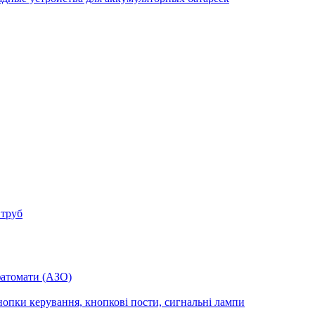
 труб
фатомати (АЗО)
опки керування, кнопкові пости, сигнальні лампи