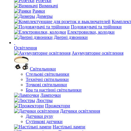
Розетки
Вимикачі
Рамки
Димеры
Комплект
Подовжувачі та трійники
Електровилки, колодки
Дверні дзвоники
Освітлення
Акумуляторне освітлення
Світильники
Стельові світильники
Технічні світильники
Точкові світильники
Бра та настінні світильники
Лампочки
Люстры
Прожектори
Датчики освітлення
Датчики руху
Сутінкові датчики
Настільні лампи