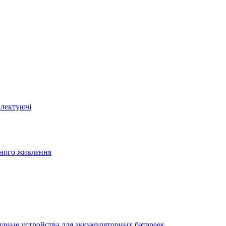
плектуючі
йного живлення
ядные устройства для аккумуляторных батареек