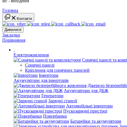
Вс - вихідний
Головна
Контакти
Дивилися
Закладки
Порівняння
Електроживлення
Сонячні панелі та ком
Сонячні панелі
Кріплення для сонячних панелей
Інвертори
Акумулятори для інверторів
Джерело безперебі
Акумулятори для ДБЖ
Генератори
Зарядні станції
Автомобільні інвертори
Пускозарядні пристрої
Повербанки
Батарейки та акумулятори
Зар