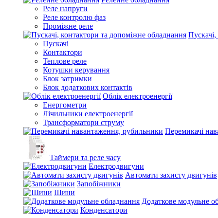
Реле напруги
Реле контролю фаз
Проміжне реле
Пускачі,
Пускачі
Контактори
Теплове реле
Котушки керування
Блок затримки
Блок додаткових контактів
Облік електроенергії
Енергометри
Лічильники електроенергії
Трансформатори струму
Перемикачі нав
Таймери та реле часу
Електродвигуни
Автомати захисту двигунів
Запобіжники
Шини
Додаткове модульне о
Конденсатори