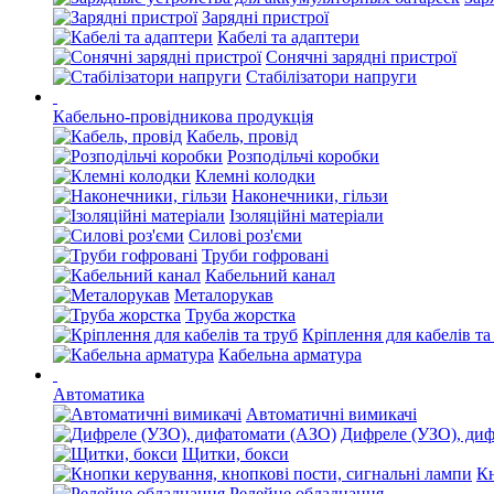
Зарядні пристрої
Кабелі та адаптери
Сонячні зарядні пристрої
Стабілізатори напруги
Кабельно-провідникова продукція
Кабель, провід
Розподільчі коробки
Клемні колодки
Наконечники, гільзи
Ізоляційні матеріали
Силові роз'єми
Труби гофровані
Кабельний канал
Металорукав
Труба жорстка
Кріплення для кабелів та
Кабельна арматура
Автоматика
Автоматичні вимикачі
Дифреле (УЗО), ди
Щитки, бокси
Кн
Релейне обладнання