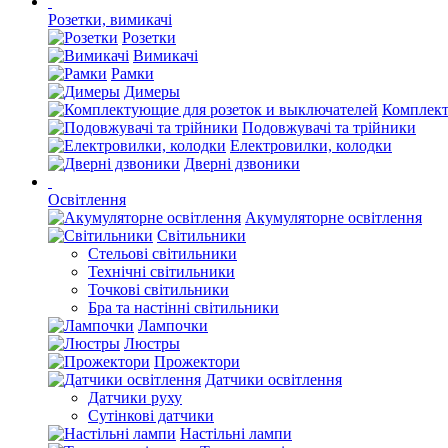
Розетки, вимикачі
Розетки
Вимикачі
Рамки
Димеры
Комплект
Подовжувачі та трійники
Електровилки, колодки
Дверні дзвоники
Освітлення
Акумуляторне освітлення
Світильники
Стельові світильники
Технічні світильники
Точкові світильники
Бра та настінні світильники
Лампочки
Люстры
Прожектори
Датчики освітлення
Датчики руху
Сутінкові датчики
Настільні лампи