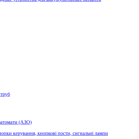
 труб
фатомати (АЗО)
опки керування, кнопкові пости, сигнальні лампи