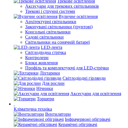
Трекове освітлення
Аксесуари для трекових світильників
Трекові і струнні системи
Вуличне освітлення
Архітектурні світильники
Закопувані світильники (ґрунтові)
Консольні світильники
Садові світильники
Світильники на сонячній батареї
LED-лента
Світлодіодна стрічка
Контролери
Блоки живлення
Профіль та комплектуючі для LED-стрічки
Ліхтарики
Світлодіодні гірлянди
Для рослин
Нічники
Аксесуари для освітлення
Торшери
Кліматична техніка
Вентилятори
Інфрачервоні обігрівачі
Керамічні обігрівачі