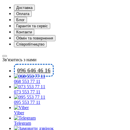
Доставка
Оплата
Блог
Гарантія та сервіс
Контакти
Обмін та повернення
Співробітництво
Зв'язатись з нами
096 646 46 16
068 553 77 11
073 553 77 11
095 553 77 11
Viber
Telegram