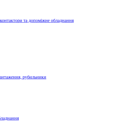
 контактори та допоміжне обладнання
антаження, рубильники
бладнання