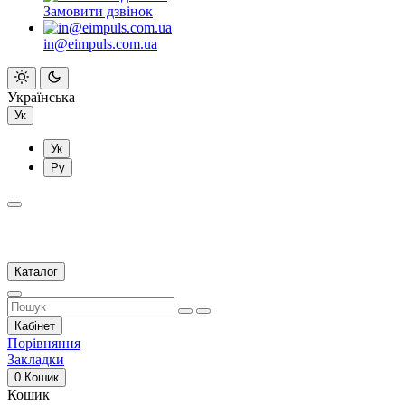
Замовити дзвінок
in@eimpuls.com.ua
Українська
Ук
Ук
Ру
Каталог
Кабінет
Порівняння
Закладки
0
Кошик
Кошик