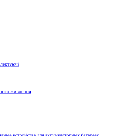
плектуючі
йного живлення
ядные устройства для аккумуляторных батареек