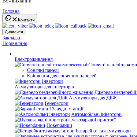
Вс - вихідний
Головна
Контакти
Дивилися
Закладки
Порівняння
Електроживлення
Сонячні панелі та ком
Сонячні панелі
Кріплення для сонячних панелей
Інвертори
Акумулятори для інверторів
Джерело безперебі
Акумулятори для ДБЖ
Генератори
Зарядні станції
Автомобільні інвертори
Пускозарядні пристрої
Повербанки
Батарейки та акумулятори
Зар