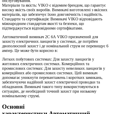
обслуговування.
Матеріали та якість: VIKO є відомим брендом, що гарантує
високу якість своїх виробів. Вимикачі виготовлені з якісних
матеріалів, що забезпечує їхню довговічність і надійність.
Стандарти та сертифікація: Вимикачі VIKO відповідають
міжнародним стандартам якості та безпеки, що
підтверджується відповідними сертифікатами.
Автоматичний вимикач 2C 6А VIKO призначений для
захисту електричних ланцюгів у системах, де потрібен
двополюсний захист і де номінальний струм не перевищує 6
ампер. Це може бути корисно в:
Легких побутових системах: Для захисту ланцюгів у
житлових електричних системах. Комерційних та
промислових системах: Для захисту невеликих ланцюгів у
комерційних або промислових системах. Цей вимикач
допомагає уникнути перевантажень і коротких замикань,
забезпечуючи надійний захист електричної проводки та
обладнання. Вимикачі такого типу використовуються в
ситуаціях, де необхідний точний захист при низькому
номінальному струмі.
Основні
характеристики Автоматичний