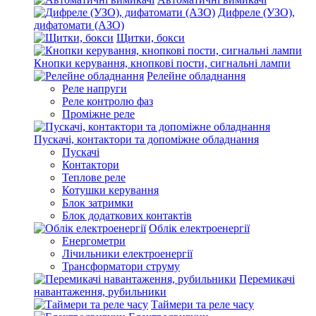
Дифреле (УЗО),
дифатомати (АЗО)
Щитки, бокси
Кнопки керування, кнопкові пости, сигнальні лампи
Релейне обладнання
Реле напруги
Реле контролю фаз
Проміжне реле
Пускачі, контактори та допоміжне обладнання
Пускачі
Контактори
Теплове реле
Котушки керування
Блок затримки
Блок додаткових контактів
Облік електроенергії
Енергометри
Лічильники електроенергії
Трансформатори струму
Перемикачі
навантаження, рубильники
Таймери та реле часу