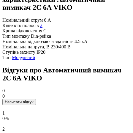
вимикач 2C 6А VIKO
Номінальний струм
6 А
Кількість полюсів
2
Крива відключення
C
Тип монтажу
Din-рейка
Номінальна відключаюча здатність
4.5 кА
Номінальна напруга, В
230/400 В
Ступінь захисту
IP20
Тип
Модульний
Відгуки про Автоматичний вимикач
2C 6А VIKO
0
0
Написати відгук
1
0%
2