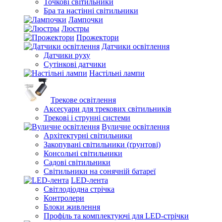
Точкові світильники
Бра та настінні світильники
Лампочки
Люстры
Прожектори
Датчики освітлення
Датчики руху
Сутінкові датчики
Настільні лампи
Трекове освітлення
Аксесуари для трекових світильників
Трекові і струнні системи
Вуличне освітлення
Архітектурні світильники
Закопувані світильники (ґрунтові)
Консольні світильники
Садові світильники
Світильники на сонячній батареї
LED-лента
Світлодіодна стрічка
Контролери
Блоки живлення
Профіль та комплектуючі для LED-стрічки