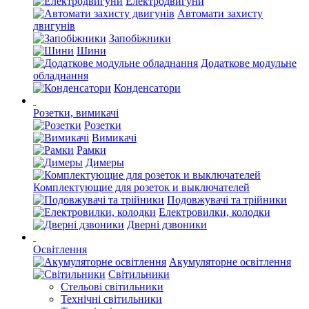
Електродвигуни
Автомати захисту
двигунів
Запобіжники
Шини
Додаткове модульне
обладнання
Конденсатори
Розетки, вимикачі
Розетки
Вимикачі
Рамки
Димеры
Комплектующие для розеток и выключателей
Подовжувачі та трійники
Електровилки, колодки
Дверні дзвоники
Освітлення
Акумуляторне освітлення
Світильники
Стельові світильники
Технічні світильники