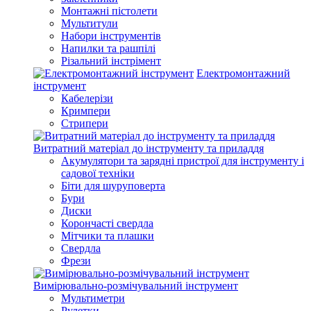
Монтажні пістолети
Мультитули
Набори інструментів
Напилки та рашпілі
Різальний інстрімент
Електромонтажний
інструмент
Кабелерізи
Кримпери
Стрипери
Витратний матеріал до інструменту та приладдя
Акумулятори та зарядні пристрої для інструменту і
садової техніки
Біти для шуруповерта
Бури
Диски
Корончасті свердла
Мітчики та плашки
Свердла
Фрези
Вимірювально-розмічувальний інструмент
Мультиметри
Рулетки