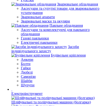
Зварювальне обладнання
Аксесуари та супутні товари для зварювального
устаткування
Зварювальні апарати
Зварювальні маски та окуляри
Паяльне обладнання
Аксесуари та комплектуючі для паяльного
обладнання
Газові паяльники
Електричні паяльники
Засоби
індивідуального захисту
Будівельне кріплення
Анкери
Болти
Гайки
Дюбелі
Саморізи
Шайби
Шурупи
Електроінструмент
Шліфувальні та полірувальні машини (болгарки)