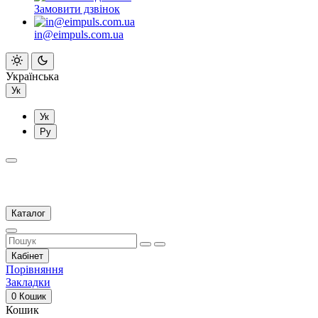
Замовити дзвінок
in@eimpuls.com.ua
Українська
Ук
Ук
Ру
Каталог
Кабінет
Порівняння
Закладки
0
Кошик
Кошик