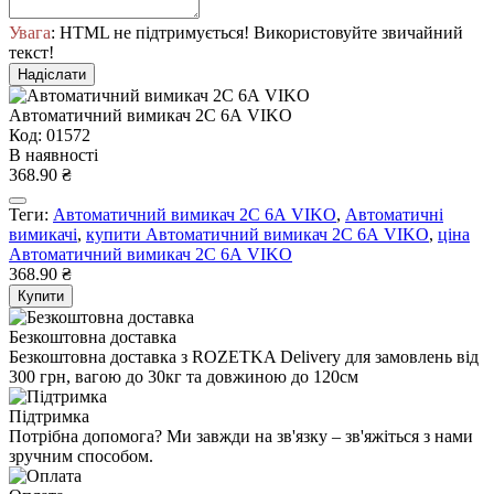
Увага
: HTML не підтримується! Використовуйте звичайний
текст!
Надіслати
Автоматичний вимикач 2C 6А VIKO
Код: 01572
В наявності
368.90 ₴
Теги:
Автоматичний вимикач 2C 6А VIKO
,
Автоматичні
вимикачі
,
купити Автоматичний вимикач 2C 6А VIKO
,
ціна
Автоматичний вимикач 2C 6А VIKO
368.90 ₴
Купити
Безкоштовна доставка
Безкоштовна доставка з ROZETKA Delivery для замовлень від
300 грн, вагою до 30кг та довжиною до 120см
Підтримка
Потрібна допомога? Ми завжди на зв'язку – зв'яжіться з нами
зручним способом.