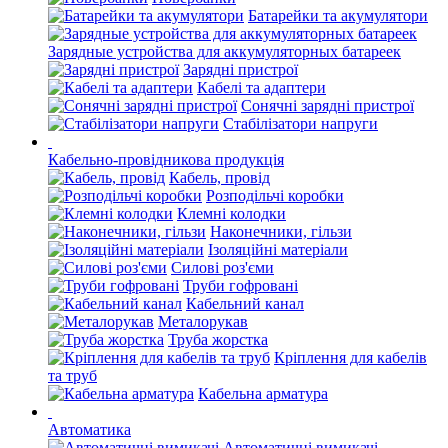
Батарейки та акумулятори
Зарядные устройства для аккумуляторных батареек
Зарядні пристрої
Кабелі та адаптери
Сонячні зарядні пристрої
Стабілізатори напруги
Кабельно-провідникова продукція
Кабель, провід
Розподільчі коробки
Клемні колодки
Наконечники, гільзи
Ізоляційні матеріали
Силові роз'єми
Труби гофровані
Кабельний канал
Металорукав
Труба жорстка
Кріплення для кабелів
та труб
Кабельна арматура
Автоматика
Автоматичні вимикачі