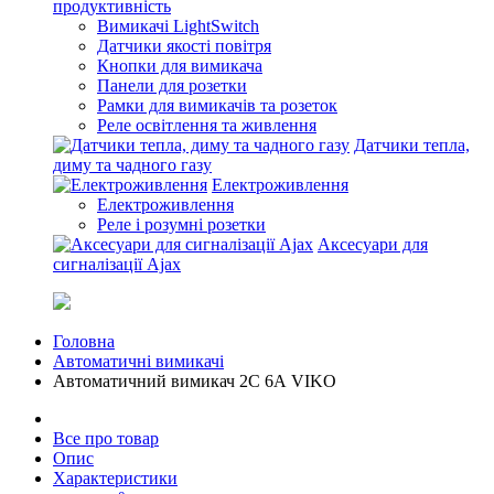
продуктивність
Вимикачі LightSwitch
Датчики якості повітря
Кнопки для вимикача
Панели для розетки
Рамки для вимикачів та розеток
Реле освітлення та живлення
Датчики тепла,
диму та чадного газу
Електроживлення
Електроживлення
Реле і розумні розетки
Аксесуари для
сигналізації Ajax
Головна
Автоматичні вимикачі
Автоматичний вимикач 2C 6А VIKO
Все про товар
Опис
Характеристики