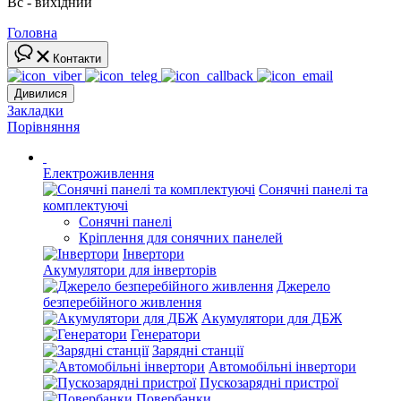
Вс - вихідний
Головна
Контакти
Дивилися
Закладки
Порівняння
Електроживлення
Сонячні панелі та
комплектуючі
Сонячні панелі
Кріплення для сонячних панелей
Інвертори
Акумулятори для інверторів
Джерело
безперебійного живлення
Акумулятори для ДБЖ
Генератори
Зарядні станції
Автомобільні інвертори
Пускозарядні пристрої
Повербанки