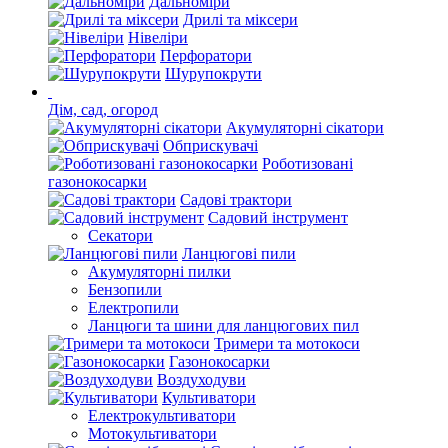
Дальноміри
Дрилі та міксери
Нівеліри
Перфоратори
Шурупокрути
Дім, сад, огород
Акумуляторні сікатори
Обприскувачі
Роботизовані
газонокосарки
Садові трактори
Садовий інструмент
Секатори
Ланцюгові пили
Акумуляторні пилки
Бензопили
Електропили
Ланцюги та шини для ланцюгових пил
Тримери та мотокоси
Газонокосарки
Воздуходуви
Культиватори
Електрокультиватори
Мотокультиватори