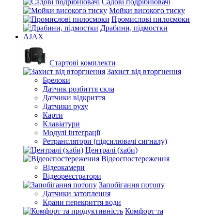
Садові подрібнювачі
Мойки високого тиску
Промислові пилосмоки
Драбини, підмостки
AJAX
Стартові комплекти
Захист від вторгнення
Брелоки
Датчик розбиття скла
Датчики відкриття
Датчики руху
Карти
Клавіатури
Модулі інтеграції
Ретранслятори (підсилювачі сигналу)
Централі (хаби)
Відеоспостереження
Відеокамери
Відеореєстратори
Запобігання потопу
Датчики затоплення
Крани перекриття води
Комфорт та