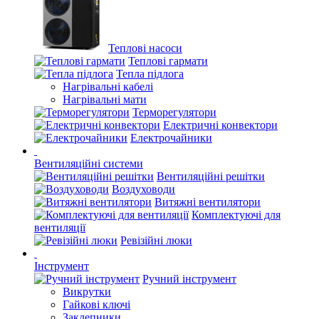
Теплові насоси
Теплові гармати
Тепла підлога
Нагрівальні кабелі
Нагрівальні мати
Терморегулятори
Електричні конвектори
Електрочайники
Вентиляційні системи
Вентиляційні решітки
Воздуховоди
Витяжні вентилятори
Комплектуючі для
вентиляції
Ревізійні люки
Інструмент
Ручний інструмент
Викрутки
Гайкові ключі
Заклепники