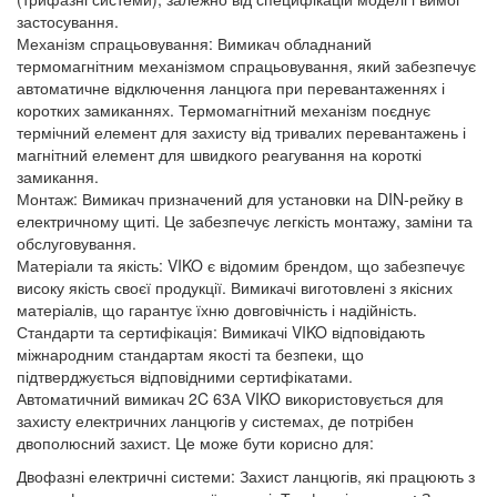
застосування.
Механізм спрацьовування: Вимикач обладнаний
термомагнітним механізмом спрацьовування, який забезпечує
автоматичне відключення ланцюга при перевантаженнях і
коротких замиканнях. Термомагнітний механізм поєднує
термічний елемент для захисту від тривалих перевантажень і
магнітний елемент для швидкого реагування на короткі
замикання.
Монтаж: Вимикач призначений для установки на DIN-рейку в
електричному щиті. Це забезпечує легкість монтажу, заміни та
обслуговування.
Матеріали та якість: VIKO є відомим брендом, що забезпечує
високу якість своєї продукції. Вимикачі виготовлені з якісних
матеріалів, що гарантує їхню довговічність і надійність.
Стандарти та сертифікація: Вимикачі VIKO відповідають
міжнародним стандартам якості та безпеки, що
підтверджується відповідними сертифікатами.
Автоматичний вимикач 2C 63А VIKO використовується для
захисту електричних ланцюгів у системах, де потрібен
двополюсний захист. Це може бути корисно для:
Двофазні електричні системи: Захист ланцюгів, які працюють з