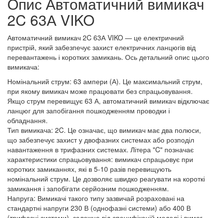
Опис Автоматичний вимикач
2C 63А VIKO
Автоматичний вимикач 2C 63А VIKO — це електричний
пристрій, який забезпечує захист електричних ланцюгів від
перевантажень і коротких замикань. Ось детальний опис цього
вимикача:
Номінальний струм: 63 ампери (А). Це максимальний струм,
при якому вимикач може працювати без спрацьовування.
Якщо струм перевищує 63 А, автоматичний вимикач відключає
ланцюг для запобігання пошкодженням проводки і
обладнання.
Тип вимикача: 2C. Це означає, що вимикач має два полюси,
що забезпечує захист у двофазних системах або розподіл
навантаження в трифазних системах. Літера "C" позначає
характеристики спрацьовування: вимикач спрацьовує при
коротких замиканнях, які в 5-10 разів перевищують
номінальний струм. Це дозволяє швидко реагувати на короткі
замикання і запобігати серйозним пошкодженням.
Напруга: Вимикачі такого типу зазвичай розраховані на
стандартні напруги 230 В (однофазні системи) або 400 В
(трифазні системи), залежно від специфікацій моделі і вимог