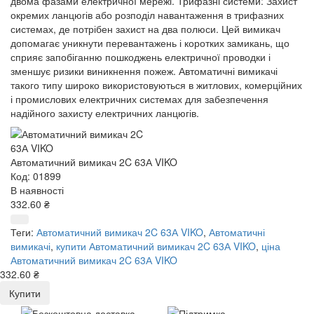
двома фазами електричної мережі. Трифазні системи: Захист
окремих ланцюгів або розподіл навантаження в трифазних
системах, де потрібен захист на два полюси. Цей вимикач
допомагає уникнути перевантажень і коротких замикань, що
сприяє запобіганню пошкоджень електричної проводки і
зменшує ризики виникнення пожеж. Автоматичні вимикачі
такого типу широко використовуються в житлових, комерційних
і промислових електричних системах для забезпечення
надійного захисту електричних ланцюгів.
Автоматичний вимикач 2C 63А VIKO
Код: 01899
В наявності
332.60 ₴
Теги:
Автоматичний вимикач 2C 63А VIKO
,
Автоматичні
вимикачі
,
купити Автоматичний вимикач 2C 63А VIKO
,
ціна
Автоматичний вимикач 2C 63А VIKO
332.60 ₴
Купити