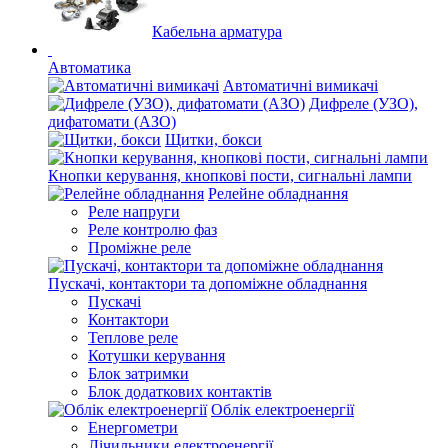
Кабельна арматура
Автоматика
Автоматичні вимикачі
Дифреле (УЗО),
дифатомати (АЗО)
Щитки, бокси
Кнопки керування, кнопкові пости, сигнальні лампи
Релейне обладнання
Реле напруги
Реле контролю фаз
Проміжне реле
Пускачі, контактори та допоміжне обладнання
Пускачі
Контактори
Теплове реле
Котушки керування
Блок затримки
Блок додаткових контактів
Облік електроенергії
Енергометри
Лічильники електроенергії