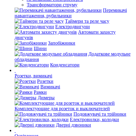
Трансформатори струму
Перемикачі
навантаження, рубильники
Таймери та реле часу
Електродвигуни
Автомати захисту
двигунів
Запобіжники
Шини
Додаткове модульне
обладнання
Конденсатори
Розетки, вимикачі
Розетки
Вимикачі
Рамки
Димеры
Комплектующие для розеток и выключателей
Подовжувачі та трійники
Електровилки, колодки
Дверні дзвоники
Освітлення