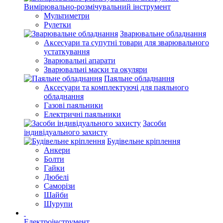
Вимірювально-розмічувальний інструмент
Мультиметри
Рулетки
Зварювальне обладнання
Аксесуари та супутні товари для зварювального
устаткування
Зварювальні апарати
Зварювальні маски та окуляри
Паяльне обладнання
Аксесуари та комплектуючі для паяльного
обладнання
Газові паяльники
Електричні паяльники
Засоби
індивідуального захисту
Будівельне кріплення
Анкери
Болти
Гайки
Дюбелі
Саморізи
Шайби
Шурупи
Електроінструмент