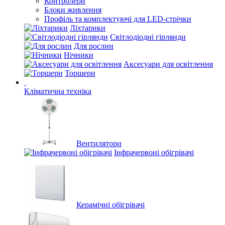
Контролери
Блоки живлення
Профіль та комплектуючі для LED-стрічки
Ліхтарики
Світлодіодні гірлянди
Для рослин
Нічники
Аксесуари для освітлення
Торшери
Кліматична техніка
Вентилятори
Інфрачервоні обігрівачі
Керамічні обігрівачі