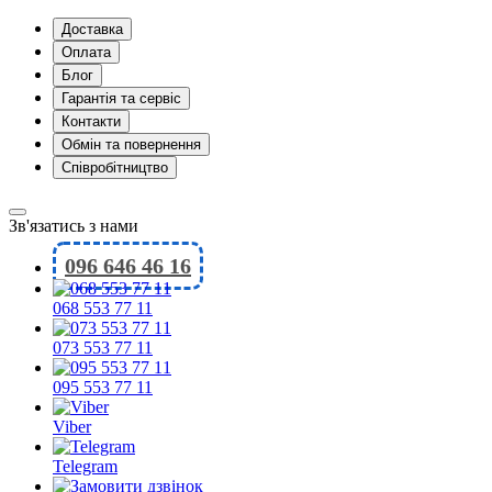
Доставка
Оплата
Блог
Гарантія та сервіс
Контакти
Обмін та повернення
Співробітництво
Зв'язатись з нами
096 646 46 16
068 553 77 11
073 553 77 11
095 553 77 11
Viber
Telegram