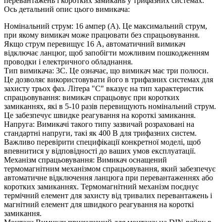
перевантажень і коротких замикань у трифазних системах.
Ось детальний опис цього вимикача:
Номінальний струм: 16 ампер (А). Це максимальний струм,
при якому вимикач може працювати без спрацьовування.
Якщо струм перевищує 16 А, автоматичний вимикач
відключає ланцюг, щоб запобігти можливим пошкодженням
проводки і електричного обладнання.
Тип вимикача: 3C. Це означає, що вимикач має три полюси.
Це дозволяє використовувати його в трифазних системах для
захисту трьох фаз. Літера "C" вказує на тип характеристик
спрацьовування: вимикач спрацьовує при коротких
замиканнях, які в 5-10 разів перевищують номінальний струм.
Це забезпечує швидке реагування на короткі замикання.
Напруга: Вимикачі такого типу зазвичай розраховані на
стандартні напруги, такі як 400 В для трифазних систем.
Важливо перевірити специфікації конкретної моделі, щоб
впевнитися у відповідності до ваших умов експлуатації.
Механізм спрацьовування: Вимикач оснащений
термомагнітним механізмом спрацьовування, який забезпечує
автоматичне відключення ланцюга при перевантаженнях або
коротких замиканнях. Термомагнітний механізм поєднує
термічний елемент для захисту від тривалих перевантажень і
магнітний елемент для швидкого реагування на короткі
замикання.