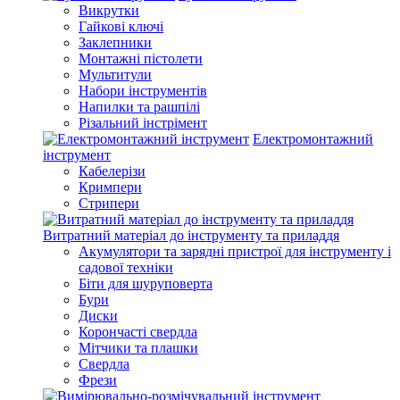
Викрутки
Гайкові ключі
Заклепники
Монтажні пістолети
Мультитули
Набори інструментів
Напилки та рашпілі
Різальний інстрімент
Електромонтажний
інструмент
Кабелерізи
Кримпери
Стрипери
Витратний матеріал до інструменту та приладдя
Акумулятори та зарядні пристрої для інструменту і
садової техніки
Біти для шуруповерта
Бури
Диски
Корончасті свердла
Мітчики та плашки
Свердла
Фрези