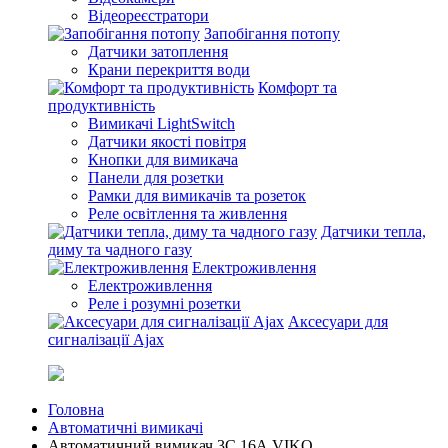
Відеореєстратори
Запобігання потопу
Датчики затоплення
Крани перекриття води
Комфорт та
продуктивність
Вимикачі LightSwitch
Датчики якості повітря
Кнопки для вимикача
Панели для розетки
Рамки для вимикачів та розеток
Реле освітлення та живлення
Датчики тепла,
диму та чадного газу
Електроживлення
Електроживлення
Реле і розумні розетки
Аксесуари для
сигналізації Ajax
Головна
Автоматичні вимикачі
Автоматичний вимикач 3C 16А VIKO