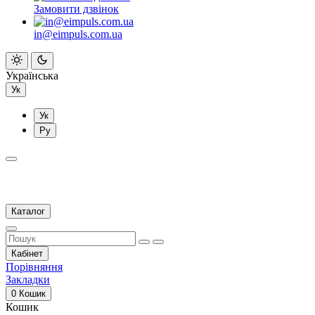
Замовити дзвінок
in@eimpuls.com.ua
Українська
Ук
Ук
Ру
Каталог
Кабінет
Порівняння
Закладки
0
Кошик
Кошик