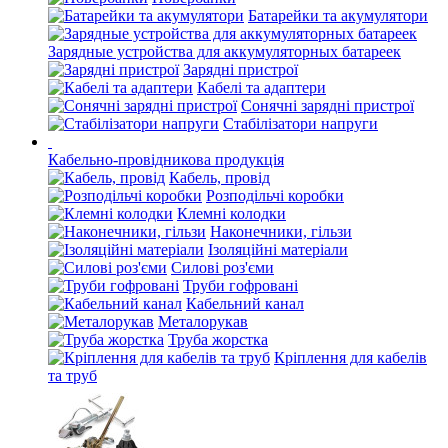
Батарейки та акумулятори
Зарядные устройства для аккумуляторных батареек
Зарядні пристрої
Кабелі та адаптери
Сонячні зарядні пристрої
Стабілізатори напруги
Кабельно-провідникова продукція
Кабель, провід
Розподільчі коробки
Клемні колодки
Наконечники, гільзи
Ізоляційні матеріали
Силові роз'єми
Труби гофровані
Кабельний канал
Металорукав
Труба жорстка
Кріплення для кабелів
та труб