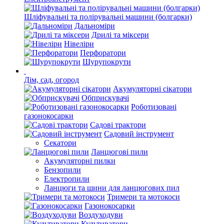
Шліфувальні та полірувальні машини (болгарки)
Дальноміри
Дрилі та міксери
Нівеліри
Перфоратори
Шурупокрути
Дім, сад, огород
Акумуляторні сікатори
Обприскувачі
Роботизовані
газонокосарки
Садові трактори
Садовий інструмент
Секатори
Ланцюгові пили
Акумуляторні пилки
Бензопили
Електропили
Ланцюги та шини для ланцюгових пил
Тримери та мотокоси
Газонокосарки
Воздуходуви
Культиватори