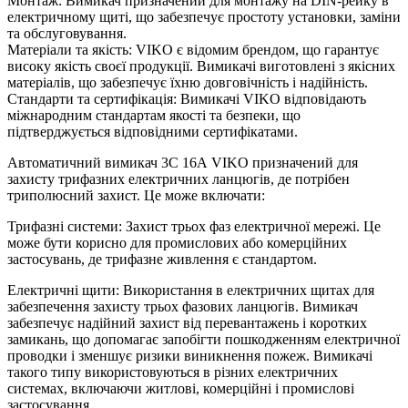
Монтаж: Вимикач призначений для монтажу на DIN-рейку в
електричному щиті, що забезпечує простоту установки, заміни
та обслуговування.
Матеріали та якість: VIKO є відомим брендом, що гарантує
високу якість своєї продукції. Вимикачі виготовлені з якісних
матеріалів, що забезпечує їхню довговічність і надійність.
Стандарти та сертифікація: Вимикачі VIKO відповідають
міжнародним стандартам якості та безпеки, що
підтверджується відповідними сертифікатами.
Автоматичний вимикач 3C 16А VIKO призначений для
захисту трифазних електричних ланцюгів, де потрібен
триполюсний захист. Це може включати:
Трифазні системи: Захист трьох фаз електричної мережі. Це
може бути корисно для промислових або комерційних
застосувань, де трифазне живлення є стандартом.
Електричні щити: Використання в електричних щитах для
забезпечення захисту трьох фазових ланцюгів. Вимикач
забезпечує надійний захист від перевантажень і коротких
замикань, що допомагає запобігти пошкодженням електричної
проводки і зменшує ризики виникнення пожеж. Вимикачі
такого типу використовуються в різних електричних
системах, включаючи житлові, комерційні і промислові
застосування.