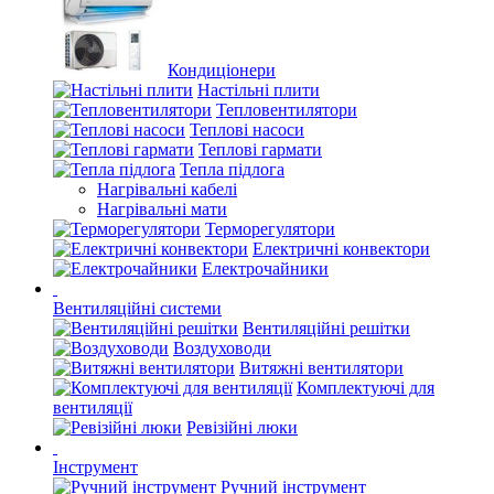
Кондиціонери
Настільні плити
Тепловентилятори
Теплові насоси
Теплові гармати
Тепла підлога
Нагрівальні кабелі
Нагрівальні мати
Терморегулятори
Електричні конвектори
Електрочайники
Вентиляційні системи
Вентиляційні решітки
Воздуховоди
Витяжні вентилятори
Комплектуючі для
вентиляції
Ревізійні люки
Інструмент
Ручний інструмент