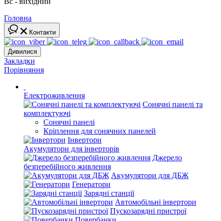
Вс - вихідний
Головна
Контакти
Дивилися
Закладки
Порівняння
Електроживлення
Сонячні панелі та
комплектуючі
Сонячні панелі
Кріплення для сонячних панелей
Інвертори
Акумулятори для інверторів
Джерело
безперебійного живлення
Акумулятори для ДБЖ
Генератори
Зарядні станції
Автомобільні інвертори
Пускозарядні пристрої
Повербанки