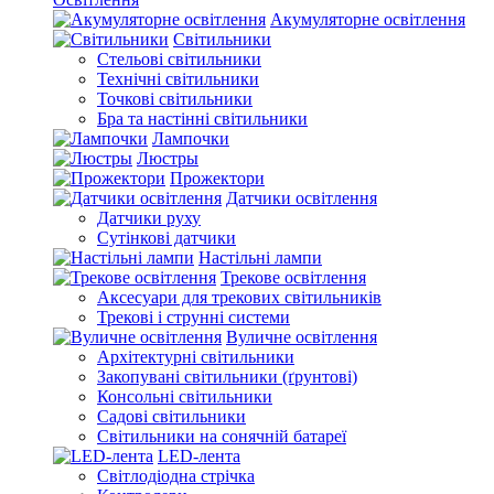
Акумуляторне освітлення
Світильники
Стельові світильники
Технічні світильники
Точкові світильники
Бра та настінні світильники
Лампочки
Люстры
Прожектори
Датчики освітлення
Датчики руху
Сутінкові датчики
Настільні лампи
Трекове освітлення
Аксесуари для трекових світильників
Трекові і струнні системи
Вуличне освітлення
Архітектурні світильники
Закопувані світильники (ґрунтові)
Консольні світильники
Садові світильники
Світильники на сонячній батареї
LED-лента
Світлодіодна стрічка