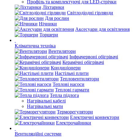
Профіль та комплектуючі для LED-стрічки
Ліхтарики
Світлодіодні гірлянди
Для рослин
Нічники
Аксесуари для освітлення
Торшери
Кліматична техніка
Вентилятори
Інфрачервоні обігрівачі
Керамічні обігрівачі
Кондиціонери
Настільні плити
Тепловентилятори
Теплові насоси
Теплові гармати
Тепла підлога
Нагрівальні кабелі
Нагрівальні мати
Терморегулятори
Електричні конвектори
Електрочайники
Вентиляційні системи