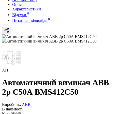
Опис
Характеристики
0
Відгуки
0
Питання - відповідь
ХІТ
Автоматичний вимикач ABB
2р С50А BMS412C50
Виробник:
ABB
В наявності
Код:
08445