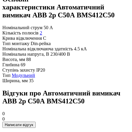
характеристики Автоматичний
вимикач ABB 2р С50А BMS412C50
Номінальний струм
50 А
Кількість полюсів
2
Крива відключення
C
Тип монтажу
Din-рейка
Номінальна відключаюча здатність
4.5 кА
Номінальна напруга, В
230/400 В
Висота, мм
88
Глибина
69
Ступінь захисту
IP20
Тип
Модульний
Ширина, мм
35
Відгуки про Автоматичний вимикач
ABB 2р С50А BMS412C50
0
0
Написати відгук