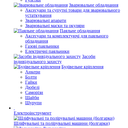
Зварювальне обладнання
Аксесуари та супутні товари для зварювального
устаткування
Зварювальні апарати
Зварювальні маски та окуляри
Паяльне обладнання
Аксесуари та комплектуючі для паяльного
обладнання
Газові паяльники
Електричні паяльники
Засоби
індивідуального захисту
Будівельне кріплення
Анкери
Болти
Гайки
Дюбелі
Саморізи
Шайби
Шурупи
Електроінструмент
Шліфувальні та полірувальні машини (болгарки)