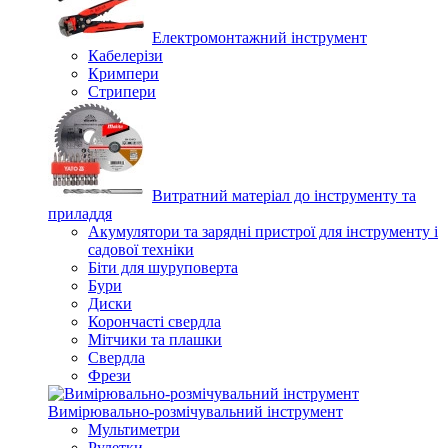
Електромонтажний інструмент
Кабелерізи
Кримпери
Стрипери
Витратний матеріал до інструменту та
приладдя
Акумулятори та зарядні пристрої для інструменту і
садової техніки
Біти для шуруповерта
Бури
Диски
Корончасті свердла
Мітчики та плашки
Свердла
Фрези
Вимірювально-розмічувальний інструмент
Мультиметри
Рулетки