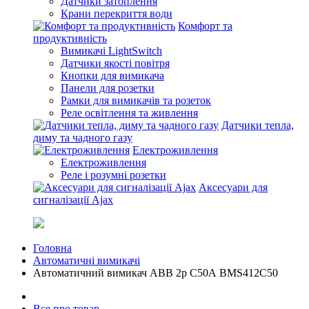
Датчики затоплення
Крани перекриття води
Комфорт та
продуктивність
Вимикачі LightSwitch
Датчики якості повітря
Кнопки для вимикача
Панели для розетки
Рамки для вимикачів та розеток
Реле освітлення та живлення
Датчики тепла,
диму та чадного газу
Електроживлення
Електроживлення
Реле і розумні розетки
Аксесуари для
сигналізації Ajax
Головна
Автоматичні вимикачі
Автоматичний вимикач ABB 2р С50А BMS412C50
Все про товар