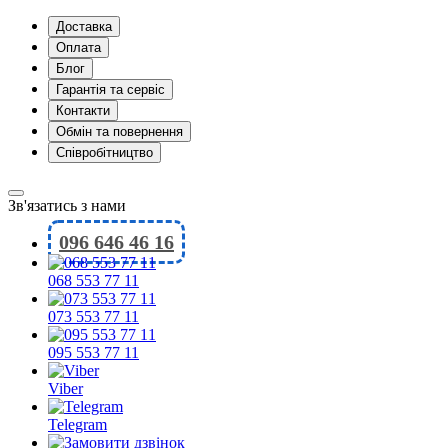
Доставка
Оплата
Блог
Гарантія та сервіс
Контакти
Обмін та повернення
Співробітництво
Зв'язатись з нами
096 646 46 16
068 553 77 11
073 553 77 11
095 553 77 11
Viber
Telegram