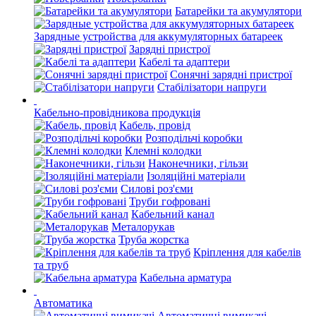
Батарейки та акумулятори
Зарядные устройства для аккумуляторных батареек
Зарядні пристрої
Кабелі та адаптери
Сонячні зарядні пристрої
Стабілізатори напруги
Кабельно-провідникова продукція
Кабель, провід
Розподільчі коробки
Клемні колодки
Наконечники, гільзи
Ізоляційні матеріали
Силові роз'єми
Труби гофровані
Кабельний канал
Металорукав
Труба жорстка
Кріплення для кабелів
та труб
Кабельна арматура
Автоматика
Автоматичні вимикачі