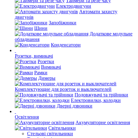
Таймери та реле часу
Електродвигуни
Автомати захисту
двигунів
Запобіжники
Шини
Додаткове модульне
обладнання
Конденсатори
Розетки, вимикачі
Розетки
Вимикачі
Рамки
Димеры
Комплектующие для розеток и выключателей
Подовжувачі та трійники
Електровилки, колодки
Дверні дзвоники
Освітлення
Акумуляторне освітлення
Світильники
Стельові світильники