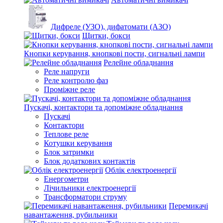
Дифреле (УЗО), дифатомати (АЗО)
Щитки, бокси
Кнопки керування, кнопкові пости, сигнальні лампи
Релейне обладнання
Реле напруги
Реле контролю фаз
Проміжне реле
Пускачі, контактори та допоміжне обладнання
Пускачі
Контактори
Теплове реле
Котушки керування
Блок затримки
Блок додаткових контактів
Облік електроенергії
Енергометри
Лічильники електроенергії
Трансформатори струму
Перемикачі
навантаження, рубильники