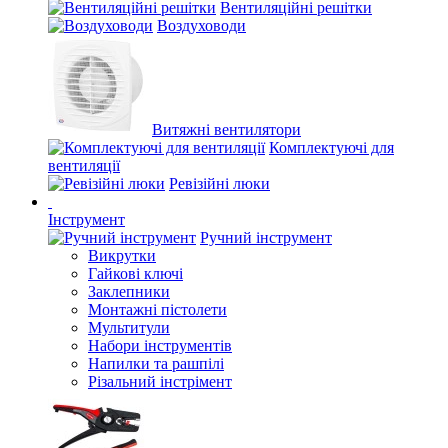
Вентиляційні решітки
Воздуховоди
Витяжні вентилятори
Комплектуючі для
вентиляції
Ревізійні люки
Інструмент
Ручний інструмент
Викрутки
Гайкові ключі
Заклепники
Монтажні пістолети
Мультитули
Набори інструментів
Напилки та рашпілі
Різальний інстрімент