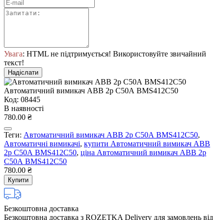
Увага
: HTML не підтримується! Використовуйте звичайний
текст!
Надіслати
Автоматичний вимикач ABB 2р С50А BMS412C50
Код: 08445
В наявності
780.00 ₴
Теги:
Автоматичний вимикач ABB 2р С50А BMS412C50
,
Автоматичні вимикачі
,
купити Автоматичний вимикач ABB
2р С50А BMS412C50
,
ціна Автоматичний вимикач ABB 2р
С50А BMS412C50
780.00 ₴
Купити
Безкоштовна доставка
Безкоштовна доставка з ROZETKA Delivery для замовлень від