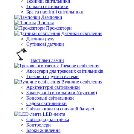
Технічні світильники
Точкові світильники
Бра та настінні світильники
Лампочки
Люстры
Прожектори
Датчики освітлення
Датчики руху
Сутінкові датчики
Настільні лампи
Трекове освітлення
Аксесуари для трекових світильників
Трекові і струнні системи
Вуличне освітлення
Архітектурні світильники
Закопувані світильники (ґрунтові)
Консольні світильники
Садові світильники
Світильники на сонячній батареї
LED-лента
Світлодіодна стрічка
Контролери
Блоки живлення