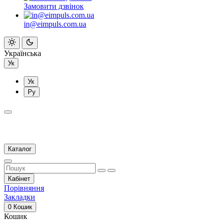
Замовити дзвінок
in@eimpuls.com.ua
Українська
Ук
Ук
Ру
Каталог
Кабінет
Порівняння
Закладки
0
Кошик
Кошик