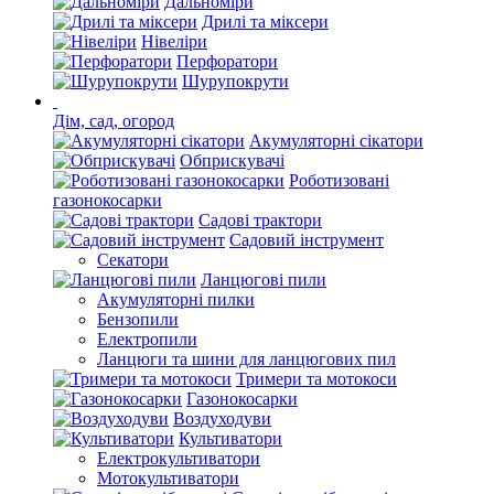
Дальноміри
Дрилі та міксери
Нівеліри
Перфоратори
Шурупокрути
Дім, сад, огород
Акумуляторні сікатори
Обприскувачі
Роботизовані
газонокосарки
Садові трактори
Садовий інструмент
Секатори
Ланцюгові пили
Акумуляторні пилки
Бензопили
Електропили
Ланцюги та шини для ланцюгових пил
Тримери та мотокоси
Газонокосарки
Воздуходуви
Культиватори
Електрокультиватори
Мотокультиватори