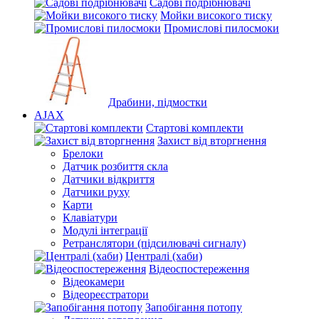
Садові подрібнювачі
Мойки високого тиску
Промислові пилосмоки
Драбини, підмостки
AJAX
Стартові комплекти
Захист від вторгнення
Брелоки
Датчик розбиття скла
Датчики відкриття
Датчики руху
Карти
Клавіатури
Модулі інтеграції
Ретранслятори (підсилювачі сигналу)
Централі (хаби)
Відеоспостереження
Відеокамери
Відеореєстратори
Запобігання потопу