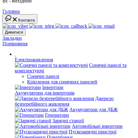
Вс - вихідний
Головна
Контакти
Дивилися
Закладки
Порівняння
Електроживлення
Сонячні панелі та
комплектуючі
Сонячні панелі
Кріплення для сонячних панелей
Інвертори
Акумулятори для інверторів
Джерело
безперебійного живлення
Акумулятори для ДБЖ
Генератори
Зарядні станції
Автомобільні інвертори
Пускозарядні пристрої
Повербанки