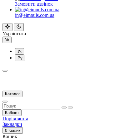
Замовити дзвінок
in@eimpuls.com.ua
Українська
Ук
Ук
Ру
Каталог
Кабінет
Порівняння
Закладки
0
Кошик
Кошик