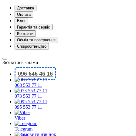
Доставка
Оплата
Блог
Гарантія та сервіс
Контакти
Обмін та повернення
Співробітництво
Зв'язатись з нами
096 646 46 16
068 553 77 11
073 553 77 11
095 553 77 11
Viber
Telegram