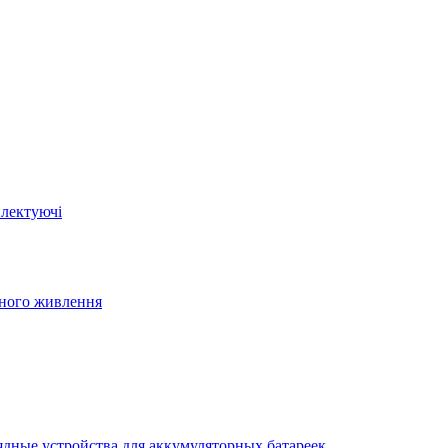
плектуючі
йного живлення
ядные устройства для аккумуляторных батареек