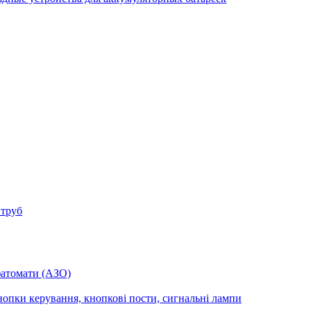
 труб
фатомати (АЗО)
опки керування, кнопкові пости, сигнальні лампи