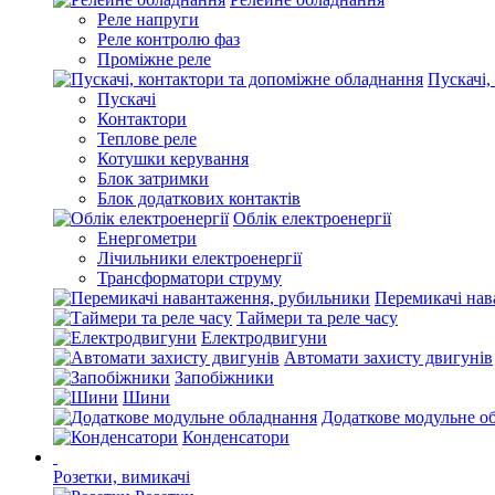
Реле напруги
Реле контролю фаз
Проміжне реле
Пускачі,
Пускачі
Контактори
Теплове реле
Котушки керування
Блок затримки
Блок додаткових контактів
Облік електроенергії
Енергометри
Лічильники електроенергії
Трансформатори струму
Перемикачі нав
Таймери та реле часу
Електродвигуни
Автомати захисту двигунів
Запобіжники
Шини
Додаткове модульне о
Конденсатори
Розетки, вимикачі