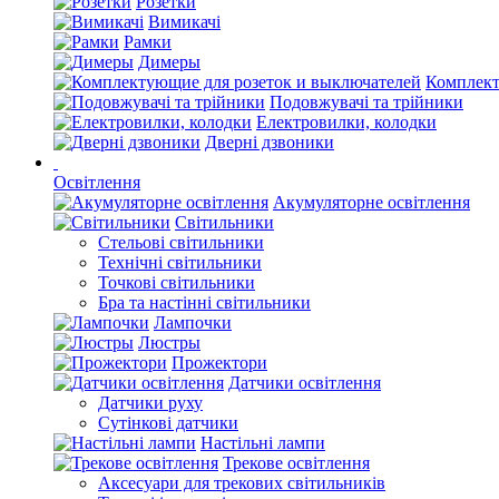
Розетки
Вимикачі
Рамки
Димеры
Комплект
Подовжувачі та трійники
Електровилки, колодки
Дверні дзвоники
Освітлення
Акумуляторне освітлення
Світильники
Стельові світильники
Технічні світильники
Точкові світильники
Бра та настінні світильники
Лампочки
Люстры
Прожектори
Датчики освітлення
Датчики руху
Сутінкові датчики
Настільні лампи
Трекове освітлення
Аксесуари для трекових світильників