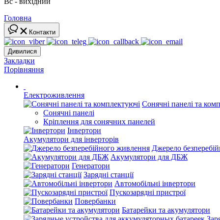
Вс - вихідний
Головна
Контакти
Дивилися
Закладки
Порівняння
Електроживлення
Сонячні панелі та ком
Сонячні панелі
Кріплення для сонячних панелей
Інвертори
Акумулятори для інверторів
Джерело безперебі
Акумулятори для ДБЖ
Генератори
Зарядні станції
Автомобільні інвертори
Пускозарядні пристрої
Повербанки
Батарейки та акумулятори
Зар