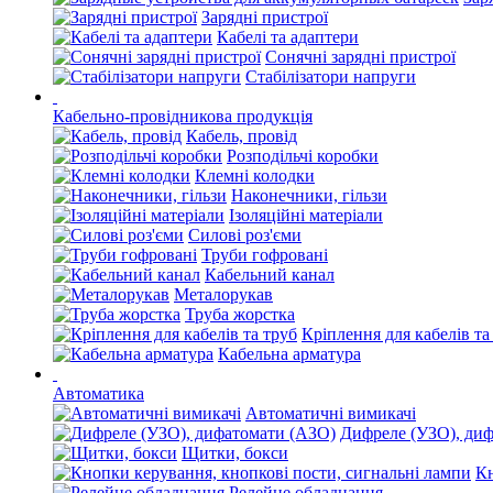
Зарядні пристрої
Кабелі та адаптери
Сонячні зарядні пристрої
Стабілізатори напруги
Кабельно-провідникова продукція
Кабель, провід
Розподільчі коробки
Клемні колодки
Наконечники, гільзи
Ізоляційні матеріали
Силові роз'єми
Труби гофровані
Кабельний канал
Металорукав
Труба жорстка
Кріплення для кабелів та
Кабельна арматура
Автоматика
Автоматичні вимикачі
Дифреле (УЗО), ди
Щитки, бокси
Кн
Релейне обладнання