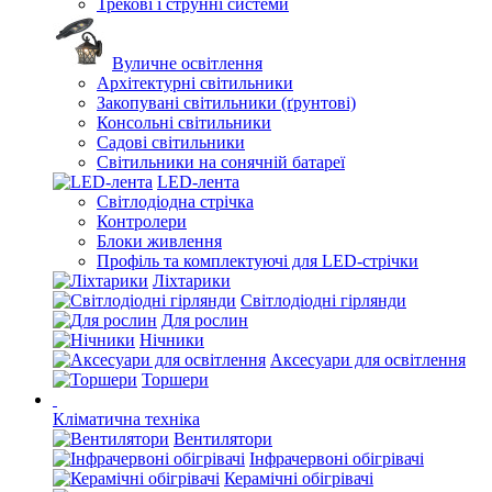
Трекові і струнні системи
Вуличне освітлення
Архітектурні світильники
Закопувані світильники (ґрунтові)
Консольні світильники
Садові світильники
Світильники на сонячній батареї
LED-лента
Світлодіодна стрічка
Контролери
Блоки живлення
Профіль та комплектуючі для LED-стрічки
Ліхтарики
Світлодіодні гірлянди
Для рослин
Нічники
Аксесуари для освітлення
Торшери
Кліматична техніка
Вентилятори
Інфрачервоні обігрівачі
Керамічні обігрівачі