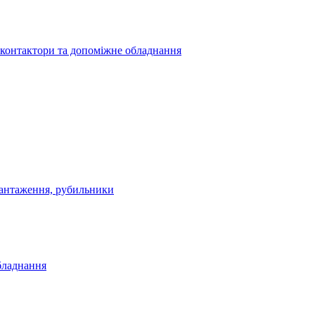
 контактори та допоміжне обладнання
антаження, рубильники
бладнання