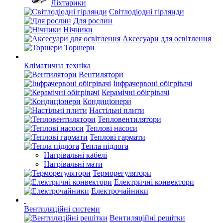
Ліхтарики
Світлодіодні гірлянди
Для рослин
Нічники
Аксесуари для освітлення
Торшери
Кліматична техніка
Вентилятори
Інфрачервоні обігрівачі
Керамічні обігрівачі
Кондиціонери
Настільні плити
Тепловентилятори
Теплові насоси
Теплові гармати
Тепла підлога
Нагрівальні кабелі
Нагрівальні мати
Терморегулятори
Електричні конвектори
Електрочайники
Вентиляційні системи
Вентиляційні решітки