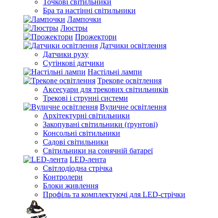
Точкові світильники
Бра та настінні світильники
Лампочки
Люстры
Прожектори
Датчики освітлення
Датчики руху
Сутінкові датчики
Настільні лампи
Трекове освітлення
Аксесуари для трекових світильників
Трекові і струнні системи
Вуличне освітлення
Архітектурні світильники
Закопувані світильники (ґрунтові)
Консольні світильники
Садові світильники
Світильники на сонячній батареї
LED-лента
Світлодіодна стрічка
Контролери
Блоки живлення
Профіль та комплектуючі для LED-стрічки