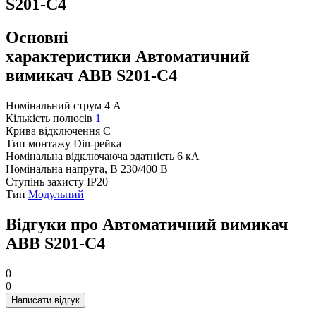
S201-С4
Основні
характеристики Автоматичний
вимикач ABB S201-С4
Номінальний струм
4 А
Кількість полюсів
1
Крива відключення
C
Тип монтажу
Din-рейка
Номінальна відключаюча здатність
6 кА
Номінальна напруга, В
230/400 В
Ступінь захисту
IP20
Тип
Модульний
Відгуки про Автоматичний вимикач
ABB S201-С4
0
0
Написати відгук