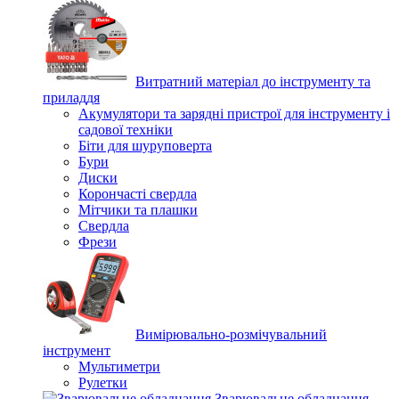
Витратний матеріал до інструменту та
приладдя
Акумулятори та зарядні пристрої для інструменту і
садової техніки
Біти для шуруповерта
Бури
Диски
Корончасті свердла
Мітчики та плашки
Свердла
Фрези
Вимірювально-розмічувальний
інструмент
Мультиметри
Рулетки
Зварювальне обладнання