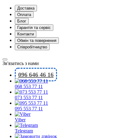
Доставка
Оплата
Блог
Гарантія та сервіс
Контакти
Обмін та повернення
Співробітництво
Зв'язатись з нами
096 646 46 16
068 553 77 11
073 553 77 11
095 553 77 11
Viber
Telegram