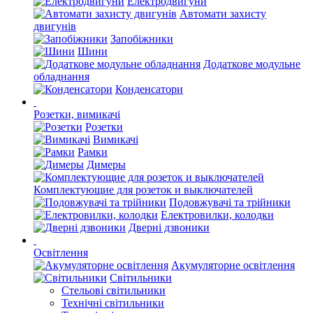
Електродвигуни
Автомати захисту
двигунів
Запобіжники
Шини
Додаткове модульне
обладнання
Конденсатори
Розетки, вимикачі
Розетки
Вимикачі
Рамки
Димеры
Комплектующие для розеток и выключателей
Подовжувачі та трійники
Електровилки, колодки
Дверні дзвоники
Освітлення
Акумуляторне освітлення
Світильники
Стельові світильники
Технічні світильники