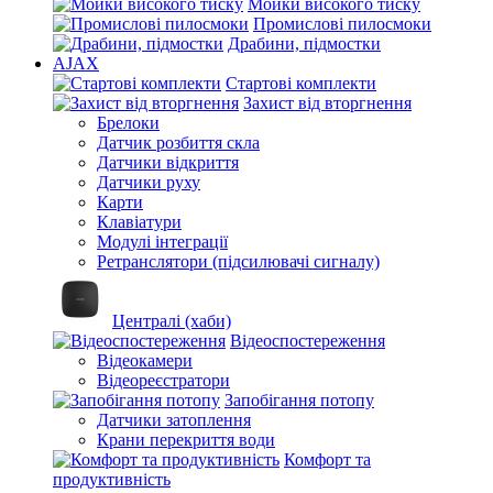
Мойки високого тиску
Промислові пилосмоки
Драбини, підмостки
AJAX
Стартові комплекти
Захист від вторгнення
Брелоки
Датчик розбиття скла
Датчики відкриття
Датчики руху
Карти
Клавіатури
Модулі інтеграції
Ретранслятори (підсилювачі сигналу)
Централі (хаби)
Відеоспостереження
Відеокамери
Відеореєстратори
Запобігання потопу
Датчики затоплення
Крани перекриття води
Комфорт та
продуктивність