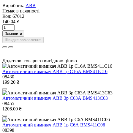
Виробник:
ABB
Немає в наявності
Код:
67012
140.04 ₴
Замовити
Швидке замовлення
Додаткові товари за вигідною ціною
Автоматичний вимикач ABB 1р С16А BMS411C16
08430
199.20 ₴
Автоматичний вимикач ABB 3р С63А BMS413C63
08455
1206.00 ₴
Автоматичний вимикач ABB 1р С6А BMS411C06
08398