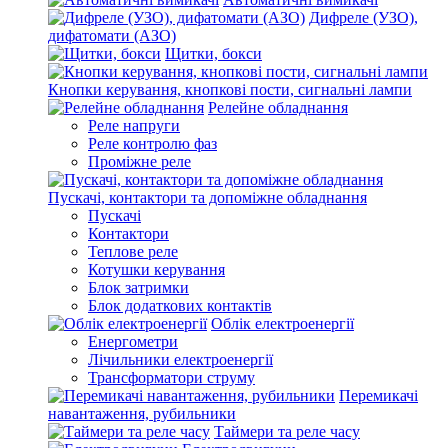
Дифреле (УЗО),
дифатомати (АЗО)
Щитки, бокси
Кнопки керування, кнопкові пости, сигнальні лампи
Релейне обладнання
Реле напруги
Реле контролю фаз
Проміжне реле
Пускачі, контактори та допоміжне обладнання
Пускачі
Контактори
Теплове реле
Котушки керування
Блок затримки
Блок додаткових контактів
Облік електроенергії
Енергометри
Лічильники електроенергії
Трансформатори струму
Перемикачі
навантаження, рубильники
Таймери та реле часу