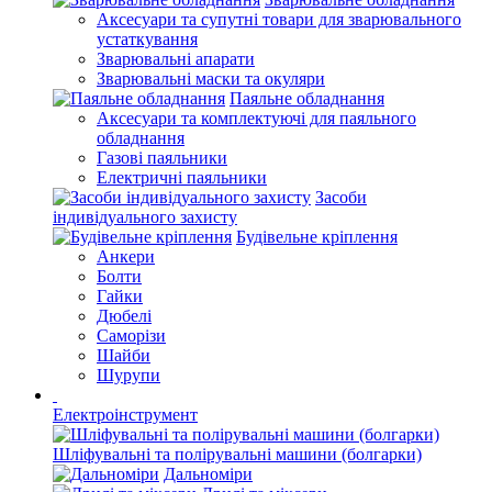
Аксесуари та супутні товари для зварювального
устаткування
Зварювальні апарати
Зварювальні маски та окуляри
Паяльне обладнання
Аксесуари та комплектуючі для паяльного
обладнання
Газові паяльники
Електричні паяльники
Засоби
індивідуального захисту
Будівельне кріплення
Анкери
Болти
Гайки
Дюбелі
Саморізи
Шайби
Шурупи
Електроінструмент
Шліфувальні та полірувальні машини (болгарки)
Дальноміри