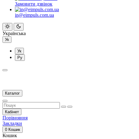
Замовити дзвінок
in@eimpuls.com.ua
Українська
Ук
Ук
Ру
Каталог
Кабінет
Порівняння
Закладки
0
Кошик
Кошик