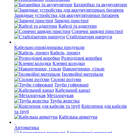
Батарейки та акумулятори
Зарядные устройства для аккумуляторных батареек
Зарядні пристрої
Кабелі та адаптери
Сонячні зарядні пристрої
Стабілізатори напруги
Кабельно-провідникова продукція
Кабель, провід
Розподільчі коробки
Клемні колодки
Наконечники, гільзи
Ізоляційні матеріали
Силові роз'єми
Труби гофровані
Кабельний канал
Металорукав
Труба жорстка
Кріплення для кабелів
та труб
Кабельна арматура
Автоматика
Автоматичні вимикачі