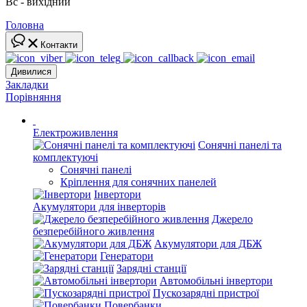
Вс - вихідний
Головна
Контакти
Дивилися
Закладки
Порівняння
Електроживлення
Сонячні панелі та
комплектуючі
Сонячні панелі
Кріплення для сонячних панелей
Інвертори
Акумулятори для інверторів
Джерело
безперебійного живлення
Акумулятори для ДБЖ
Генератори
Зарядні станції
Автомобільні інвертори
Пускозарядні пристрої
Повербанки