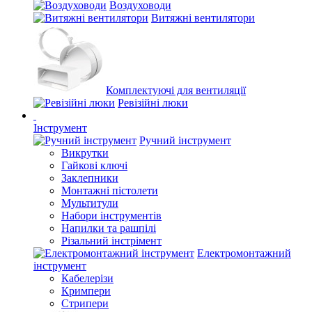
Воздуховоди
Витяжні вентилятори
Комплектуючі для вентиляції
Ревізійні люки
Інструмент
Ручний інструмент
Викрутки
Гайкові ключі
Заклепники
Монтажні пістолети
Мультитули
Набори інструментів
Напилки та рашпілі
Різальний інстрімент
Електромонтажний
інструмент
Кабелерізи
Кримпери
Стрипери