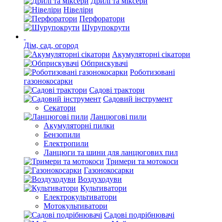
Дрилі та міксери
Нівеліри
Перфоратори
Шурупокрути
Дім, сад, огород
Акумуляторні сікатори
Обприскувачі
Роботизовані
газонокосарки
Садові трактори
Садовий інструмент
Секатори
Ланцюгові пили
Акумуляторні пилки
Бензопили
Електропили
Ланцюги та шини для ланцюгових пил
Тримери та мотокоси
Газонокосарки
Воздуходуви
Культиватори
Електрокультиватори
Мотокультиватори
Садові подрібнювачі