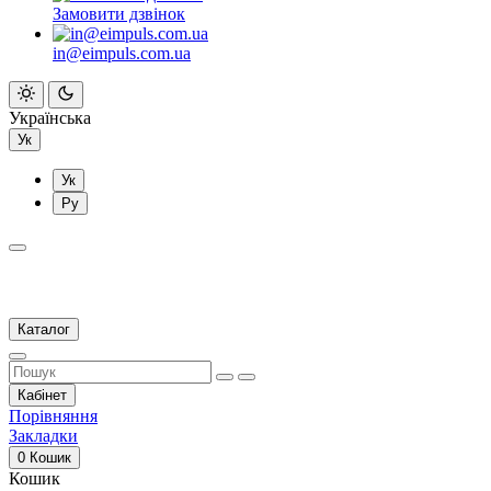
Замовити дзвінок
in@eimpuls.com.ua
Українська
Ук
Ук
Ру
Каталог
Кабінет
Порівняння
Закладки
0
Кошик
Кошик