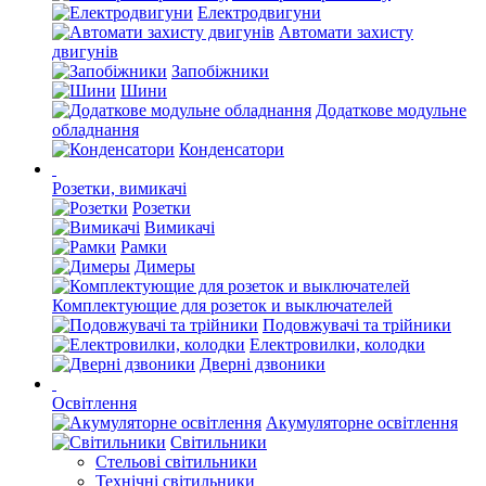
Електродвигуни
Автомати захисту
двигунів
Запобіжники
Шини
Додаткове модульне
обладнання
Конденсатори
Розетки, вимикачі
Розетки
Вимикачі
Рамки
Димеры
Комплектующие для розеток и выключателей
Подовжувачі та трійники
Електровилки, колодки
Дверні дзвоники
Освітлення
Акумуляторне освітлення
Світильники
Стельові світильники
Технічні світильники