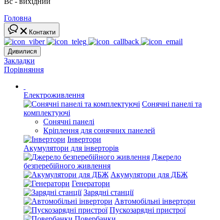
Вс - вихідний
Головна
Контакти
Дивилися
Закладки
Порівняння
Електроживлення
Сонячні панелі та
комплектуючі
Сонячні панелі
Кріплення для сонячних панелей
Інвертори
Акумулятори для інверторів
Джерело
безперебійного живлення
Акумулятори для ДБЖ
Генератори
Зарядні станції
Автомобільні інвертори
Пускозарядні пристрої
Повербанки