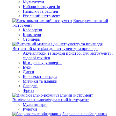
Мультитули
Набори інструментів
Напилки та рашпілі
Різальний інстрімент
Електромонтажний
інструмент
Кабелерізи
Кримпери
Стрипери
Витратний матеріал до інструменту та приладдя
Акумулятори та зарядні пристрої для інструменту і
садової техніки
Біти для шуруповерта
Бури
Диски
Корончасті свердла
Мітчики та плашки
Свердла
Фрези
Вимірювально-розмічувальний інструмент
Мультиметри
Рулетки
Зварювальне обладнання