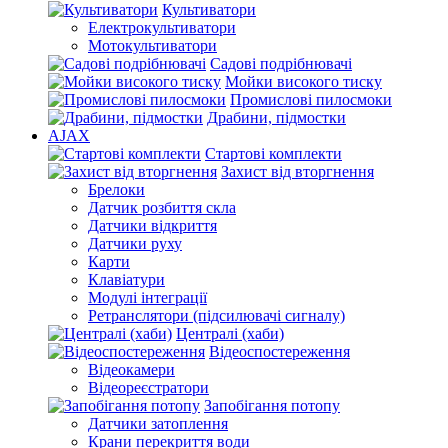
Культиватори
Електрокультиватори
Мотокультиватори
Садові подрібнювачі
Мойки високого тиску
Промислові пилосмоки
Драбини, підмостки
AJAX
Стартові комплекти
Захист від вторгнення
Брелоки
Датчик розбиття скла
Датчики відкриття
Датчики руху
Карти
Клавіатури
Модулі інтеграції
Ретранслятори (підсилювачі сигналу)
Централі (хаби)
Відеоспостереження
Відеокамери
Відеореєстратори
Запобігання потопу
Датчики затоплення
Крани перекриття води