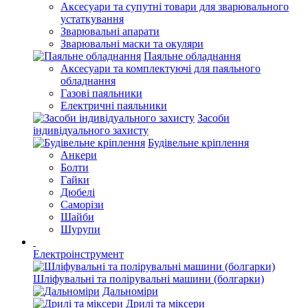
Аксесуари та супутні товари для зварювального
устаткування
Зварювальні апарати
Зварювальні маски та окуляри
Паяльне обладнання
Аксесуари та комплектуючі для паяльного
обладнання
Газові паяльники
Електричні паяльники
Засоби
індивідуального захисту
Будівельне кріплення
Анкери
Болти
Гайки
Дюбелі
Саморізи
Шайби
Шурупи
Електроінструмент
Шліфувальні та полірувальні машини (болгарки)
Дальноміри
Дрилі та міксери