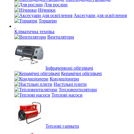
Для рослин
Нічники
Аксесуари для освітлення
Торшери
Кліматична техніка
Вентилятори
Інфрачервоні обігрівачі
Керамічні обігрівачі
Кондиціонери
Настільні плити
Тепловентилятори
Теплові насоси
Теплові гармати