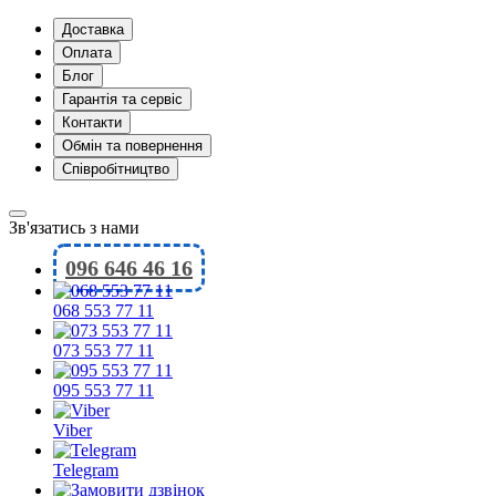
Доставка
Оплата
Блог
Гарантія та сервіс
Контакти
Обмін та повернення
Співробітництво
Зв'язатись з нами
096 646 46 16
068 553 77 11
073 553 77 11
095 553 77 11
Viber
Telegram