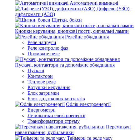
Автоматичні вимикачі
Дифреле (УЗО),
дифатомати (АЗО)
Щитки, бокси
Кнопки керування, кнопкові пости, сигнальні лампи
Релейне обладнання
Реле напруги
Реле контролю фаз
Проміжне реле
Пускачі, контактори та допоміжне обладнання
Пускачі
Контактори
Теплове реле
Котушки керування
Блок затримки
Блок додаткових контактів
Облік електроенергії
Енергометри
Лічильники електроенергії
Трансформатори струму
Перемикачі
навантаження, рубильники
Таймери та реле часу