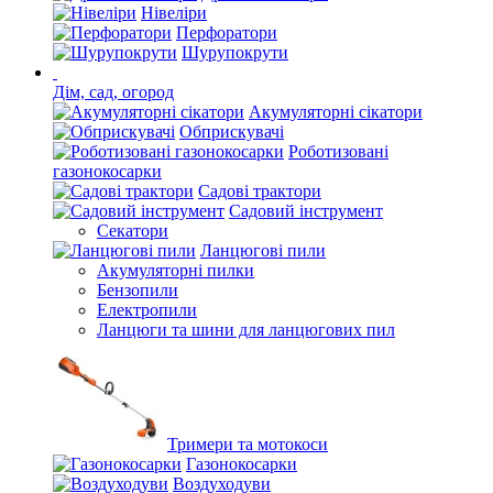
Нівеліри
Перфоратори
Шурупокрути
Дім, сад, огород
Акумуляторні сікатори
Обприскувачі
Роботизовані
газонокосарки
Садові трактори
Садовий інструмент
Секатори
Ланцюгові пили
Акумуляторні пилки
Бензопили
Електропили
Ланцюги та шини для ланцюгових пил
Тримери та мотокоси
Газонокосарки
Воздуходуви