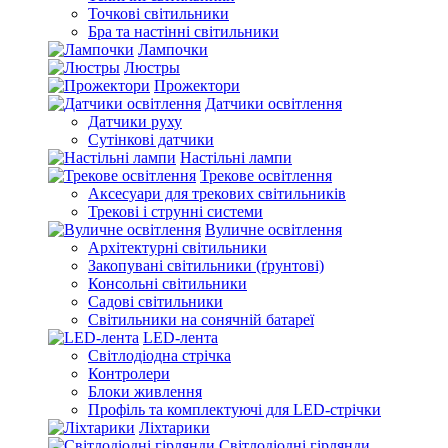
Точкові світильники
Бра та настінні світильники
Лампочки
Люстры
Прожектори
Датчики освітлення
Датчики руху
Сутінкові датчики
Настільні лампи
Трекове освітлення
Аксесуари для трекових світильників
Трекові і струнні системи
Вуличне освітлення
Архітектурні світильники
Закопувані світильники (ґрунтові)
Консольні світильники
Садові світильники
Світильники на сонячній батареї
LED-лента
Світлодіодна стрічка
Контролери
Блоки живлення
Профіль та комплектуючі для LED-стрічки
Ліхтарики
Світлодіодні гірлянди