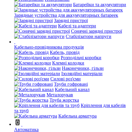
Батарейки та акумулятори
Зарядные устройства для аккумуляторных батареек
Зарядні пристрої
Кабелі та адаптери
Сонячні зарядні пристрої
Стабілізатори напруги
Кабельно-провідникова продукція
Кабель, провід
Розподільчі коробки
Клемні колодки
Наконечники, гільзи
Ізоляційні матеріали
Силові роз'єми
Труби гофровані
Кабельний канал
Металорукав
Труба жорстка
Кріплення для кабелів
та труб
Кабельна арматура
Автоматика