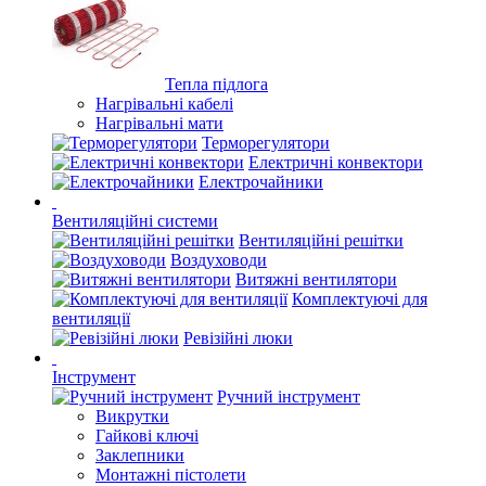
Тепла підлога
Нагрівальні кабелі
Нагрівальні мати
Терморегулятори
Електричні конвектори
Електрочайники
Вентиляційні системи
Вентиляційні решітки
Воздуховоди
Витяжні вентилятори
Комплектуючі для
вентиляції
Ревізійні люки
Інструмент
Ручний інструмент
Викрутки
Гайкові ключі
Заклепники
Монтажні пістолети