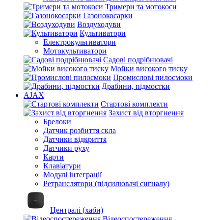
Тримери та мотокоси
Газонокосарки
Воздуходуви
Культиватори
Електрокультиватори
Мотокультиватори
Садові подрібнювачі
Мойки високого тиску
Промислові пилосмоки
Драбини, підмостки
AJAX
Стартові комплекти
Захист від вторгнення
Брелоки
Датчик розбиття скла
Датчики відкриття
Датчики руху
Карти
Клавіатури
Модулі інтеграції
Ретранслятори (підсилювачі сигналу)
Централі (хаби)
Відеоспостереження