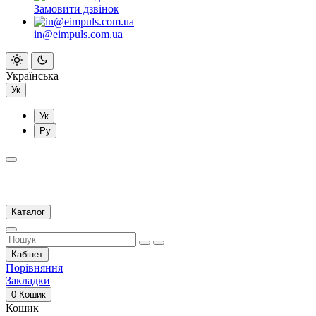
Замовити дзвінок
in@eimpuls.com.ua
Українська
Ук
Ук
Ру
Каталог
Кабінет
Порівняння
Закладки
0
Кошик
Кошик