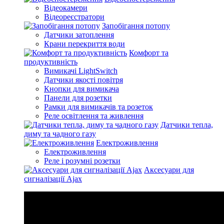
Відеокамери
Відеореєстратори
Запобігання потопу
Датчики затоплення
Крани перекриття води
Комфорт та
продуктивність
Вимикачі LightSwitch
Датчики якості повітря
Кнопки для вимикача
Панели для розетки
Рамки для вимикачів та розеток
Реле освітлення та живлення
Датчики тепла,
диму та чадного газу
Електроживлення
Електроживлення
Реле і розумні розетки
Аксесуари для
сигналізації Ajax