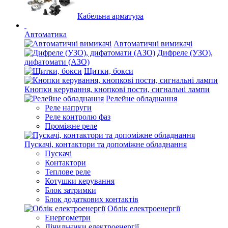
Кабельна арматура
Автоматика
Автоматичні вимикачі
Дифреле (УЗО),
дифатомати (АЗО)
Щитки, бокси
Кнопки керування, кнопкові пости, сигнальні лампи
Релейне обладнання
Реле напруги
Реле контролю фаз
Проміжне реле
Пускачі, контактори та допоміжне обладнання
Пускачі
Контактори
Теплове реле
Котушки керування
Блок затримки
Блок додаткових контактів
Облік електроенергії
Енергометри
Лічильники електроенергії