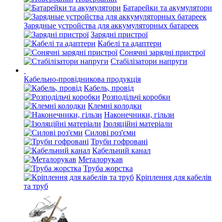
Батарейки та акумулятори
Зарядные устройства для аккумуляторных батареек
Зарядні пристрої
Кабелі та адаптери
Сонячні зарядні пристрої
Стабілізатори напруги
Кабельно-провідникова продукція
Кабель, провід
Розподільчі коробки
Клемні колодки
Наконечники, гільзи
Ізоляційні матеріали
Силові роз'єми
Труби гофровані
Кабельний канал
Металорукав
Труба жорстка
Кріплення для кабелів
та труб