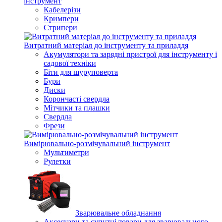
інструмент
Кабелерізи
Кримпери
Стрипери
Витратний матеріал до інструменту та приладдя
Акумулятори та зарядні пристрої для інструменту і
садової техніки
Біти для шуруповерта
Бури
Диски
Корончасті свердла
Мітчики та плашки
Свердла
Фрези
Вимірювально-розмічувальний інструмент
Мультиметри
Рулетки
Зварювальне обладнання
Аксесуари та супутні товари для зварювального