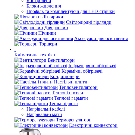
Контролери
Блоки живлення
Профіль та комплектуючі для LED-стрічки
Ліхтарики
Світлодіодні гірлянди
Для рослин
Нічники
Аксесуари для освітлення
Торшери
Кліматична техніка
Вентилятори
Інфрачервоні обігрівачі
Керамічні обігрівачі
Кондиціонери
Настільні плити
Тепловентилятори
Теплові насоси
Теплові гармати
Тепла підлога
Нагрівальні кабелі
Нагрівальні мати
Терморегулятори
Електричні конвектори