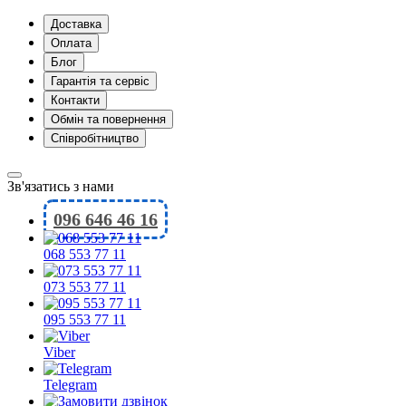
Доставка
Оплата
Блог
Гарантія та сервіс
Контакти
Обмін та повернення
Співробітництво
Зв'язатись з нами
096 646 46 16
068 553 77 11
073 553 77 11
095 553 77 11
Viber
Telegram