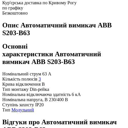
Кур'єрська доставка по Кривому Рогу
по графіку
Безкоштовно
Опис Автоматичний вимикач ABB
S203-B63
Основні
характеристики Автоматичний
вимикач ABB S203-B63
Номінальний струм
63 А
Кількість полюсів
3
Крива відключення
B
Тип монтажу
Din-рейка
Номінальна відключаюча здатність
6 кА
Номінальна напруга, В
230/400 В
Ступінь захисту
IP20
Тип
Модульний
Відгуки про Автоматичний вимикач