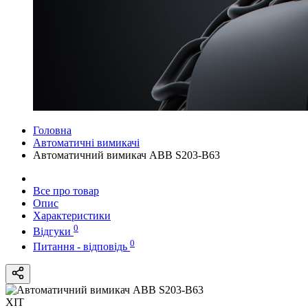
Головна
Автоматичні вимикачі
Автоматичний вимикач ABB S203-B63
Все про товар
Опис
Характеристики
0
Відгуки
0
Питання - відповідь
ХІТ