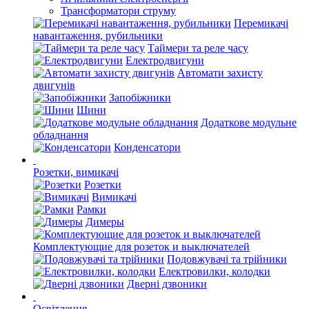
Трансформатори струму
Перемикачі
навантаження, рубильники
Таймери та реле часу
Електродвигуни
Автомати захисту
двигунів
Запобіжники
Шини
Додаткове модульне
обладнання
Конденсатори
Розетки, вимикачі
Розетки
Вимикачі
Рамки
Димеры
Комплектующие для розеток и выключателей
Подовжувачі та трійники
Електровилки, колодки
Дверні дзвоники
Освітлення