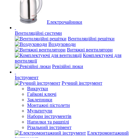
Електрочайники
Вентиляційні системи
Вентиляційні решітки
Воздуховоди
Витяжні вентилятори
Комплектуючі для
вентиляції
Ревізійні люки
Інструмент
Ручний інструмент
Викрутки
Гайкові ключі
Заклепники
Монтажні пістолети
Мультитули
Набори інструментів
Напилки та рашпілі
Різальний інстрімент
Електромонтажний