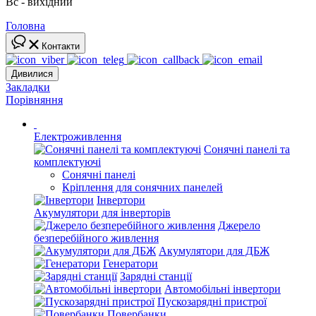
Вс - вихідний
Головна
Контакти
Дивилися
Закладки
Порівняння
Електроживлення
Сонячні панелі та
комплектуючі
Сонячні панелі
Кріплення для сонячних панелей
Інвертори
Акумулятори для інверторів
Джерело
безперебійного живлення
Акумулятори для ДБЖ
Генератори
Зарядні станції
Автомобільні інвертори
Пускозарядні пристрої
Повербанки