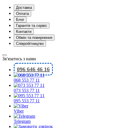
Доставка
Оплата
Блог
Гарантія та сервіс
Контакти
Обмін та повернення
Співробітництво
Зв'язатись з нами
096 646 46 16
068 553 77 11
073 553 77 11
095 553 77 11
Viber
Telegram