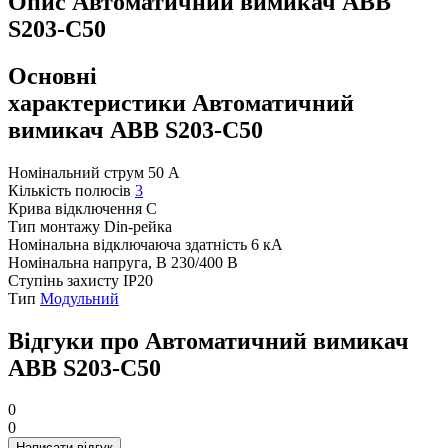
Опис Автоматичний вимикач ABB
S203-С50
Основні
характеристики Автоматичний
вимикач ABB S203-С50
Номінальний струм
50 А
Кількість полюсів
3
Крива відключення
C
Тип монтажу
Din-рейка
Номінальна відключаюча здатність
6 кА
Номінальна напруга, В
230/400 В
Ступінь захисту
IP20
Тип
Модульний
Відгуки про Автоматичний вимикач
ABB S203-С50
0
0
Написати відгук