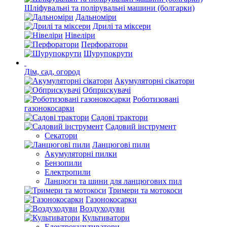
Шліфувальні та полірувальні машини (болгарки)
Дальноміри
Дрилі та міксери
Нівеліри
Перфоратори
Шурупокрути
Дім, сад, огород
Акумуляторні сікатори
Обприскувачі
Роботизовані
газонокосарки
Садові трактори
Садовий інструмент
Секатори
Ланцюгові пили
Акумуляторні пилки
Бензопили
Електропили
Ланцюги та шини для ланцюгових пил
Тримери та мотокоси
Газонокосарки
Воздуходуви
Культиватори
Електрокультиватори