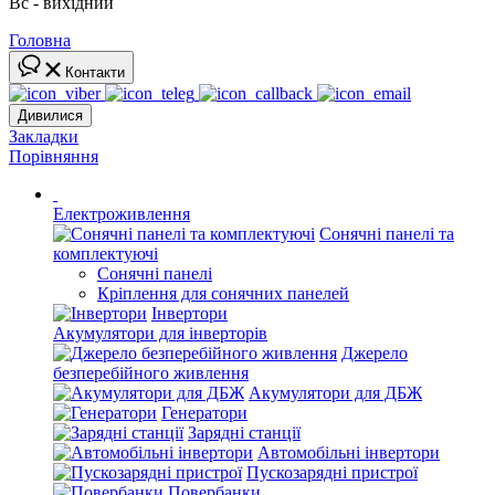
Вс - вихідний
Головна
Контакти
Дивилися
Закладки
Порівняння
Електроживлення
Сонячні панелі та
комплектуючі
Сонячні панелі
Кріплення для сонячних панелей
Інвертори
Акумулятори для інверторів
Джерело
безперебійного живлення
Акумулятори для ДБЖ
Генератори
Зарядні станції
Автомобільні інвертори
Пускозарядні пристрої
Повербанки