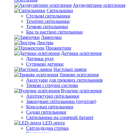
Акумуляторне освітлення
Світильники
Стельові світильники
Технічні світильники
Точкові світильники
Бра та настінні світильники
Лампочки
Люстры
Прожектори
Датчики освітлення
Датчики руху
Сутінкові датчики
Настільні лампи
Трекове освітлення
Аксесуари для трекових світильників
Трекові і струнні системи
Вуличне освітлення
Архітектурні світильники
Закопувані світильники (ґрунтові)
Консольні світильники
Садові світильники
Світильники на сонячній батареї
LED-лента
Світлодіодна стрічка