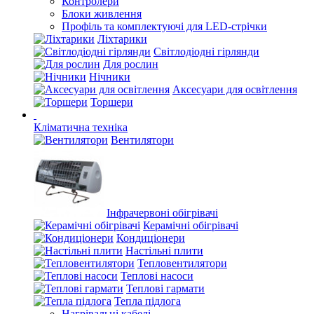
Контролери
Блоки живлення
Профіль та комплектуючі для LED-стрічки
Ліхтарики
Світлодіодні гірлянди
Для рослин
Нічники
Аксесуари для освітлення
Торшери
Кліматична техніка
Вентилятори
Інфрачервоні обігрівачі
Керамічні обігрівачі
Кондиціонери
Настільні плити
Тепловентилятори
Теплові насоси
Теплові гармати
Тепла підлога
Нагрівальні кабелі