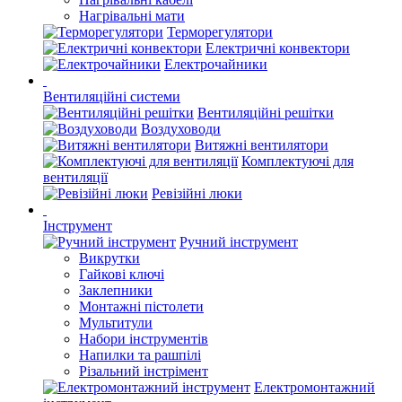
Нагрівальні мати
Терморегулятори
Електричні конвектори
Електрочайники
Вентиляційні системи
Вентиляційні решітки
Воздуховоди
Витяжні вентилятори
Комплектуючі для
вентиляції
Ревізійні люки
Інструмент
Ручний інструмент
Викрутки
Гайкові ключі
Заклепники
Монтажні пістолети
Мультитули
Набори інструментів
Напилки та рашпілі
Різальний інстрімент
Електромонтажний