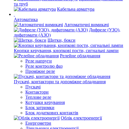
та труб
Кабельна арматура
Автоматика
Автоматичні вимикачі
Дифреле (УЗО),
дифатомати (АЗО)
Щитки, бокси
Кнопки керування, кнопкові пости, сигнальні лампи
Релейне обладнання
Реле напруги
Реле контролю фаз
Проміжне реле
Пускачі, контактори та допоміжне обладнання
Пускачі
Контактори
Теплове реле
Котушки керування
Блок затримки
Блок додаткових контактів
Облік електроенергії
Енергометри
Лічильники електроенергії