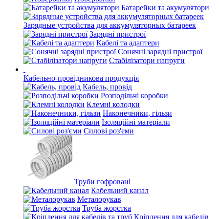
Батарейки та акумулятори
Зарядные устройства для аккумуляторных батареек
Зарядні пристрої
Кабелі та адаптери
Сонячні зарядні пристрої
Стабілізатори напруги
Кабельно-провідникова продукція
Кабель, провід
Розподільчі коробки
Клемні колодки
Наконечники, гільзи
Ізоляційні матеріали
Силові роз'єми
Труби гофровані
Кабельний канал
Металорукав
Труба жорстка
Кріплення для кабелів