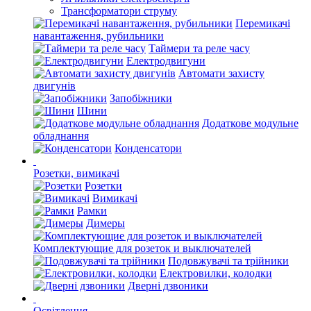
Трансформатори струму
Перемикачі
навантаження, рубильники
Таймери та реле часу
Електродвигуни
Автомати захисту
двигунів
Запобіжники
Шини
Додаткове модульне
обладнання
Конденсатори
Розетки, вимикачі
Розетки
Вимикачі
Рамки
Димеры
Комплектующие для розеток и выключателей
Подовжувачі та трійники
Електровилки, колодки
Дверні дзвоники
Освітлення