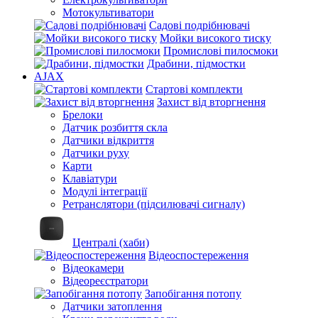
Мотокультиватори
Садові подрібнювачі
Мойки високого тиску
Промислові пилосмоки
Драбини, підмостки
AJAX
Стартові комплекти
Захист від вторгнення
Брелоки
Датчик розбиття скла
Датчики відкриття
Датчики руху
Карти
Клавіатури
Модулі інтеграції
Ретранслятори (підсилювачі сигналу)
Централі (хаби)
Відеоспостереження
Відеокамери
Відеореєстратори
Запобігання потопу
Датчики затоплення