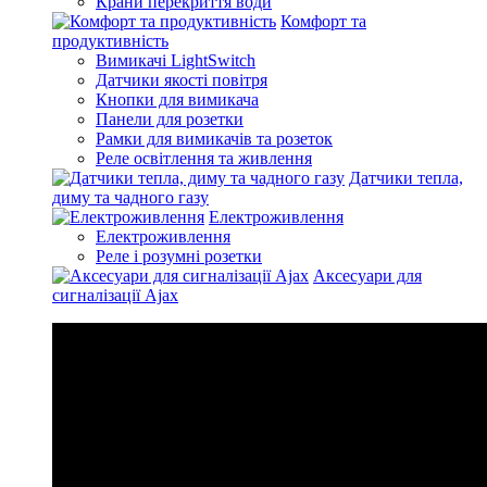
Крани перекриття води
Комфорт та
продуктивність
Вимикачі LightSwitch
Датчики якості повітря
Кнопки для вимикача
Панели для розетки
Рамки для вимикачів та розеток
Реле освітлення та живлення
Датчики тепла,
диму та чадного газу
Електроживлення
Електроживлення
Реле і розумні розетки
Аксесуари для
сигналізації Ajax