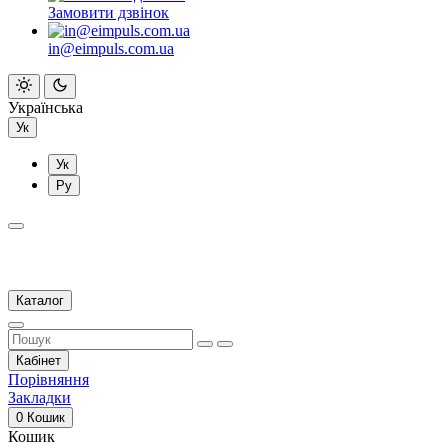
Замовити дзвінок
in@eimpuls.com.ua
Українська
Ук
Ук
Ру
Каталог
Кабінет
Порівняння
Закладки
0
Кошик
Кошик