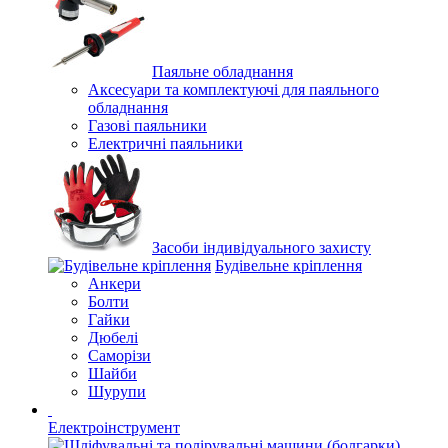
Паяльне обладнання
Аксесуари та комплектуючі для паяльного
обладнання
Газові паяльники
Електричні паяльники
Засоби індивідуального захисту
Будівельне кріплення
Анкери
Болти
Гайки
Дюбелі
Саморізи
Шайби
Шурупи
Електроінструмент