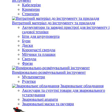
інструмент
Кабелерізи
Кримпери
Стрипери
Витратний матеріал до інструменту та приладдя
Акумулятори та зарядні пристрої для інструменту і
садової техніки
Біти для шуруповерта
Бури
Диски
Корончасті свердла
Мітчики та плашки
Свердла
Фрези
Вимірювально-розмічувальний інструмент
Мультиметри
Рулетки
Зварювальне обладнання
Аксесуари та супутні товари для зварювального
устаткування
Зварювальні апарати
Зварювальні маски та окуляри