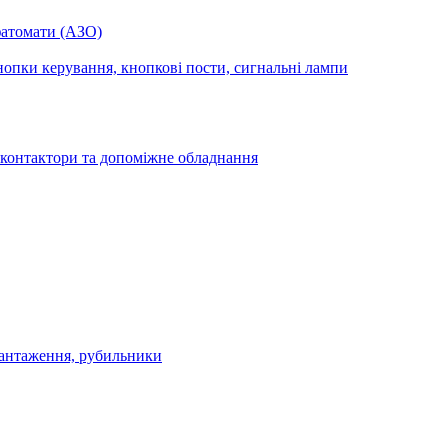
фатомати (АЗО)
опки керування, кнопкові пости, сигнальні лампи
 контактори та допоміжне обладнання
антаження, рубильники