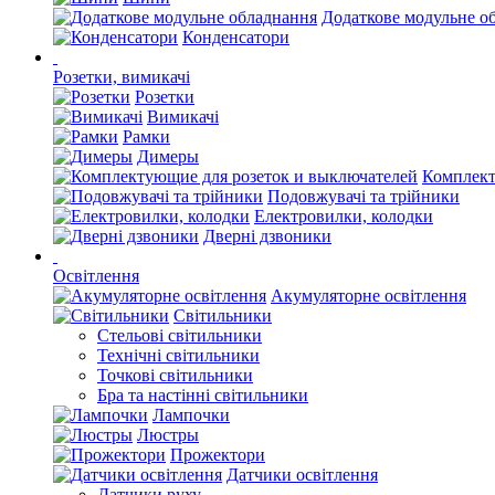
Додаткове модульне о
Конденсатори
Розетки, вимикачі
Розетки
Вимикачі
Рамки
Димеры
Комплект
Подовжувачі та трійники
Електровилки, колодки
Дверні дзвоники
Освітлення
Акумуляторне освітлення
Світильники
Стельові світильники
Технічні світильники
Точкові світильники
Бра та настінні світильники
Лампочки
Люстры
Прожектори
Датчики освітлення
Датчики руху