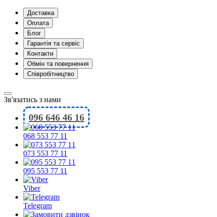
Доставка
Оплата
Блог
Гарантія та сервіс
Контакти
Обмін та повернення
Співробітництво
Зв'язатись з нами
096 646 46 16
068 553 77 11
073 553 77 11
095 553 77 11
Viber
Telegram