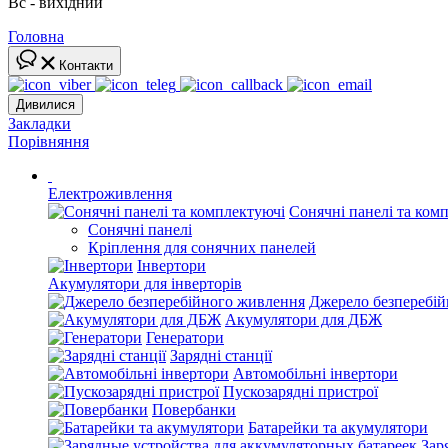
Вс - вихідний
Головна
Контакти
Дивилися
Закладки
Порівняння
Електроживлення
Сонячні панелі та ком
Сонячні панелі
Кріплення для сонячних панелей
Інвертори
Акумулятори для інверторів
Джерело безперебі
Акумулятори для ДБЖ
Генератори
Зарядні станції
Автомобільні інвертори
Пускозарядні пристрої
Повербанки
Батарейки та акумулятори
Зар