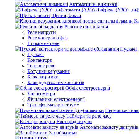
Автоматичні вимикачі
Дифреле (УЗО), ди
Щитки, бокси
Кн
Релейне обладнання
Реле напруги
Реле контролю фаз
Проміжне реле
Пускачі,
Пускачі
Контактори
Теплове реле
Котушки керування
Блок затримки
Блок додаткових контактів
Облік електроенергії
Енергометри
Лічильники електроенергії
Трансформатори струму
Перемикачі нав
Таймери та реле часу
Електродвигуни
Автомати захисту двигунів
Запобіжники
Шини