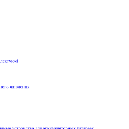
плектуючі
йного живлення
ядные устройства для аккумуляторных батареек