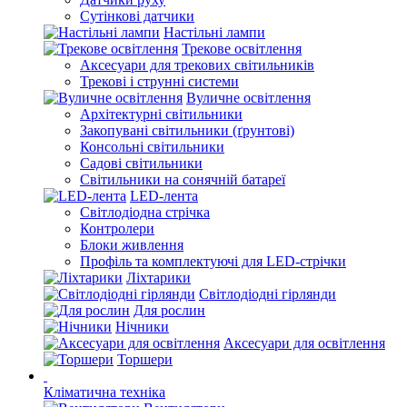
Сутінкові датчики
Настільні лампи
Трекове освітлення
Аксесуари для трекових світильників
Трекові і струнні системи
Вуличне освітлення
Архітектурні світильники
Закопувані світильники (ґрунтові)
Консольні світильники
Садові світильники
Світильники на сонячній батареї
LED-лента
Світлодіодна стрічка
Контролери
Блоки живлення
Профіль та комплектуючі для LED-стрічки
Ліхтарики
Світлодіодні гірлянди
Для рослин
Нічники
Аксесуари для освітлення
Торшери
Кліматична техніка