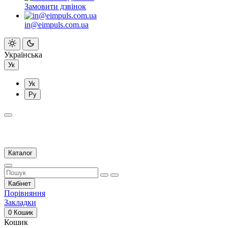
Замовити дзвінок
in@eimpuls.com.ua
Українська
Ук
Ук
Ру
Каталог
Кабінет
Порівняння
Закладки
0
Кошик
Кошик