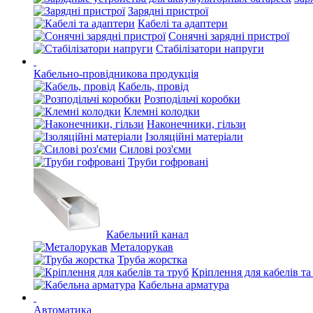
Зарядні пристрої
Кабелі та адаптери
Сонячні зарядні пристрої
Стабілізатори напруги
Кабельно-провідникова продукція
Кабель, провід
Розподільчі коробки
Клемні колодки
Наконечники, гільзи
Ізоляційні матеріали
Силові роз'єми
Труби гофровані
Кабельний канал
Металорукав
Труба жорстка
Кріплення для кабелів та
Кабельна арматура
Автоматика