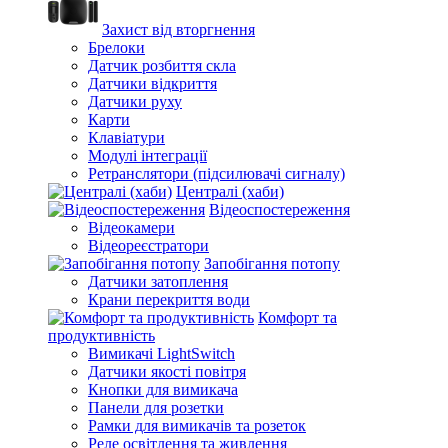
Захист від вторгнення
Брелоки
Датчик розбиття скла
Датчики відкриття
Датчики руху
Карти
Клавіатури
Модулі інтеграції
Ретранслятори (підсилювачі сигналу)
Централі (хаби)
Відеоспостереження
Відеокамери
Відеореєстратори
Запобігання потопу
Датчики затоплення
Крани перекриття води
Комфорт та
продуктивність
Вимикачі LightSwitch
Датчики якості повітря
Кнопки для вимикача
Панели для розетки
Рамки для вимикачів та розеток
Реле освітлення та живлення