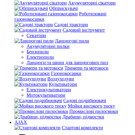
Акумуляторні сікатори
Обприскувачі
Роботизовані
газонокосарки
Садові трактори
Садовий інструмент
Секатори
Ланцюгові пили
Акумуляторні пилки
Бензопили
Електропили
Ланцюги та шини для ланцюгових пил
Тримери та мотокоси
Газонокосарки
Воздуходуви
Культиватори
Електрокультиватори
Мотокультиватори
Садові подрібнювачі
Мойки високого тиску
Промислові пилосмоки
Драбини, підмостки
AJAX
Стартові комплекти