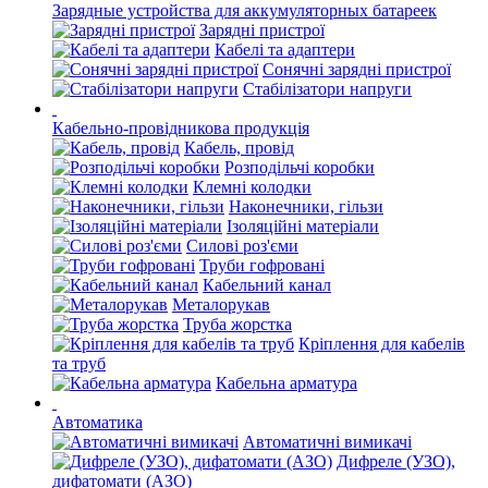
Зарядные устройства для аккумуляторных батареек
Зарядні пристрої
Кабелі та адаптери
Сонячні зарядні пристрої
Стабілізатори напруги
Кабельно-провідникова продукція
Кабель, провід
Розподільчі коробки
Клемні колодки
Наконечники, гільзи
Ізоляційні матеріали
Силові роз'єми
Труби гофровані
Кабельний канал
Металорукав
Труба жорстка
Кріплення для кабелів
та труб
Кабельна арматура
Автоматика
Автоматичні вимикачі
Дифреле (УЗО),
дифатомати (АЗО)