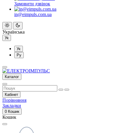
Замовити дзвінок
in@eimpuls.com.ua
Українська
Ук
Ук
Ру
Каталог
Кабінет
Порівняння
Закладки
0
Кошик
Кошик