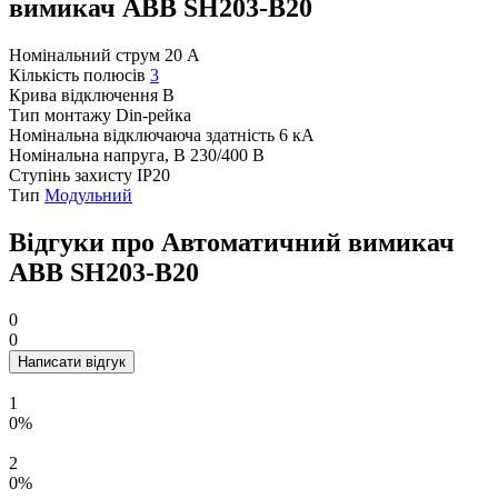
вимикач ABB SH203-B20
Номінальний струм
20 А
Кількість полюсів
3
Крива відключення
B
Тип монтажу
Din-рейка
Номінальна відключаюча здатність
6 кА
Номінальна напруга, В
230/400 В
Ступінь захисту
IP20
Тип
Модульний
Відгуки про Автоматичний вимикач
ABB SH203-B20
0
0
Написати відгук
1
0%
2
0%