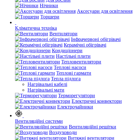
Нічники
Аксесуари для освітлення
Торшери
Кліматична техніка
Вентилятори
Інфрачервоні обігрівачі
Керамічні обігрівачі
Кондиціонери
Настільні плити
Тепловентилятори
Теплові насоси
Теплові гармати
Тепла підлога
Нагрівальні кабелі
Нагрівальні мати
Терморегулятори
Електричні конвектори
Електрочайники
Вентиляційні системи
Вентиляційні решітки
Воздуховоди
Витяжні вентилятори