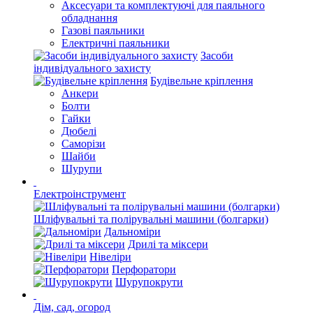
Аксесуари та комплектуючі для паяльного
обладнання
Газові паяльники
Електричні паяльники
Засоби
індивідуального захисту
Будівельне кріплення
Анкери
Болти
Гайки
Дюбелі
Саморізи
Шайби
Шурупи
Електроінструмент
Шліфувальні та полірувальні машини (болгарки)
Дальноміри
Дрилі та міксери
Нівеліри
Перфоратори
Шурупокрути
Дім, сад, огород