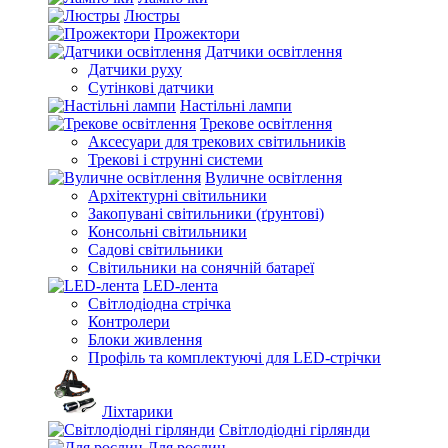
Люстры
Прожектори
Датчики освітлення
Датчики руху
Сутінкові датчики
Настільні лампи
Трекове освітлення
Аксесуари для трекових світильників
Трекові і струнні системи
Вуличне освітлення
Архітектурні світильники
Закопувані світильники (ґрунтові)
Консольні світильники
Садові світильники
Світильники на сонячній батареї
LED-лента
Світлодіодна стрічка
Контролери
Блоки живлення
Профіль та комплектуючі для LED-стрічки
Ліхтарики
Світлодіодні гірлянди
Для рослин