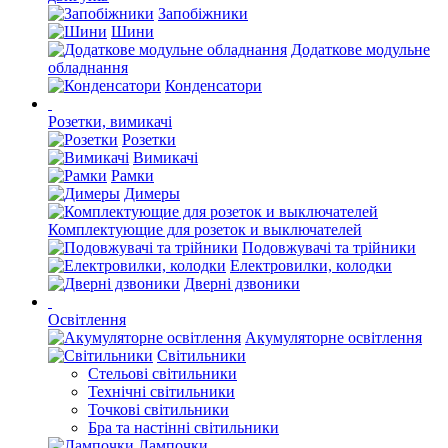
Запобіжники
Шини
Додаткове модульне
обладнання
Конденсатори
Розетки, вимикачі
Розетки
Вимикачі
Рамки
Димеры
Комплектующие для розеток и выключателей
Подовжувачі та трійники
Електровилки, колодки
Дверні дзвоники
Освітлення
Акумуляторне освітлення
Світильники
Стельові світильники
Технічні світильники
Точкові світильники
Бра та настінні світильники
Лампочки