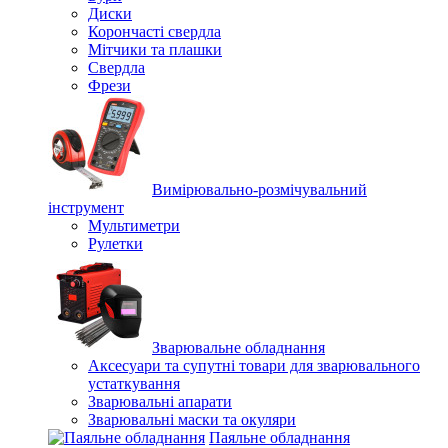
Диски
Корончасті свердла
Мітчики та плашки
Свердла
Фрези
Вимірювально-розмічувальний
інструмент
Мультиметри
Рулетки
Зварювальне обладнання
Аксесуари та супутні товари для зварювального
устаткування
Зварювальні апарати
Зварювальні маски та окуляри
Паяльне обладнання