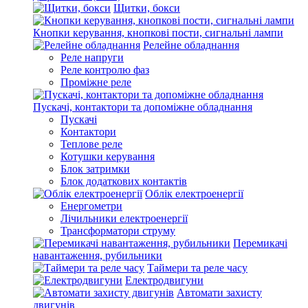
Щитки, бокси
Кнопки керування, кнопкові пости, сигнальні лампи
Релейне обладнання
Реле напруги
Реле контролю фаз
Проміжне реле
Пускачі, контактори та допоміжне обладнання
Пускачі
Контактори
Теплове реле
Котушки керування
Блок затримки
Блок додаткових контактів
Облік електроенергії
Енергометри
Лічильники електроенергії
Трансформатори струму
Перемикачі
навантаження, рубильники
Таймери та реле часу
Електродвигуни
Автомати захисту
двигунів