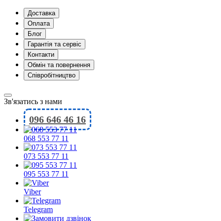
Доставка
Оплата
Блог
Гарантія та сервіс
Контакти
Обмін та повернення
Співробітництво
Зв'язатись з нами
096 646 46 16
068 553 77 11
073 553 77 11
095 553 77 11
Viber
Telegram