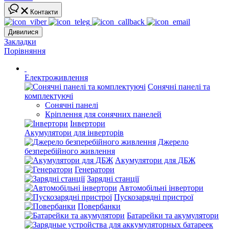
Контакти
Дивилися
Закладки
Порівняння
Електроживлення
Сонячні панелі та
комплектуючі
Сонячні панелі
Кріплення для сонячних панелей
Інвертори
Акумулятори для інверторів
Джерело
безперебійного живлення
Акумулятори для ДБЖ
Генератори
Зарядні станції
Автомобільні інвертори
Пускозарядні пристрої
Повербанки
Батарейки та акумулятори