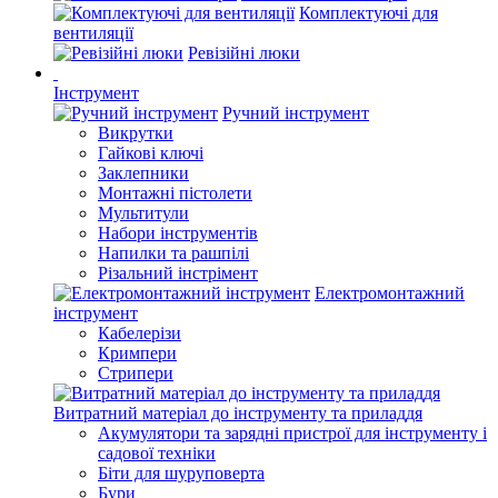
Комплектуючі для
вентиляції
Ревізійні люки
Інструмент
Ручний інструмент
Викрутки
Гайкові ключі
Заклепники
Монтажні пістолети
Мультитули
Набори інструментів
Напилки та рашпілі
Різальний інстрімент
Електромонтажний
інструмент
Кабелерізи
Кримпери
Стрипери
Витратний матеріал до інструменту та приладдя
Акумулятори та зарядні пристрої для інструменту і
садової техніки
Біти для шуруповерта
Бури