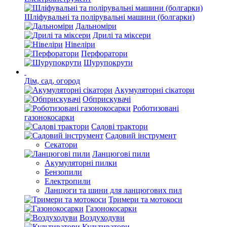
Шліфувальні та полірувальні машини (болгарки)
Дальноміри
Дрилі та міксери
Нівеліри
Перфоратори
Шурупокрути
Дім, сад, огород
Акумуляторні сікатори
Обприскувачі
Роботизовані
газонокосарки
Садові трактори
Садовий інструмент
Секатори
Ланцюгові пили
Акумуляторні пилки
Бензопили
Електропили
Ланцюги та шини для ланцюгових пил
Тримери та мотокоси
Газонокосарки
Воздуходуви
Культиватори