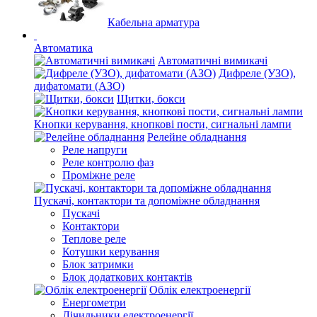
Кабельна арматура
Автоматика
Автоматичні вимикачі
Дифреле (УЗО),
дифатомати (АЗО)
Щитки, бокси
Кнопки керування, кнопкові пости, сигнальні лампи
Релейне обладнання
Реле напруги
Реле контролю фаз
Проміжне реле
Пускачі, контактори та допоміжне обладнання
Пускачі
Контактори
Теплове реле
Котушки керування
Блок затримки
Блок додаткових контактів
Облік електроенергії
Енергометри
Лічильники електроенергії