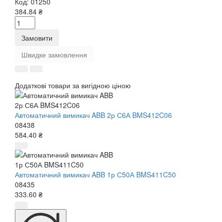
Код:
01250
384.84 ₴
Замовити
Швидке замовлення
Додаткові товари за вигідною ціною
Автоматичний вимикач ABB 2р С6А BMS412C06
08438
584.40 ₴
Автоматичний вимикач ABB 1р С50А BMS411C50
08435
333.60 ₴