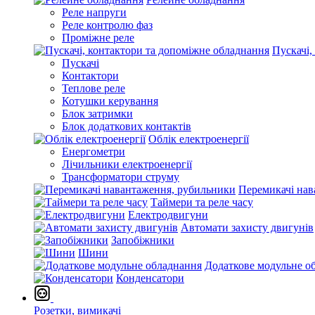
Реле напруги
Реле контролю фаз
Проміжне реле
Пускачі,
Пускачі
Контактори
Теплове реле
Котушки керування
Блок затримки
Блок додаткових контактів
Облік електроенергії
Енергометри
Лічильники електроенергії
Трансформатори струму
Перемикачі нав
Таймери та реле часу
Електродвигуни
Автомати захисту двигунів
Запобіжники
Шини
Додаткове модульне о
Конденсатори
Розетки, вимикачі