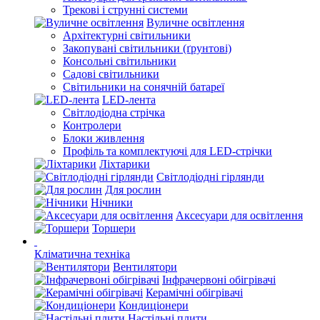
Трекові і струнні системи
Вуличне освітлення
Архітектурні світильники
Закопувані світильники (ґрунтові)
Консольні світильники
Садові світильники
Світильники на сонячній батареї
LED-лента
Світлодіодна стрічка
Контролери
Блоки живлення
Профіль та комплектуючі для LED-стрічки
Ліхтарики
Світлодіодні гірлянди
Для рослин
Нічники
Аксесуари для освітлення
Торшери
Кліматична техніка
Вентилятори
Інфрачервоні обігрівачі
Керамічні обігрівачі
Кондиціонери
Настільні плити