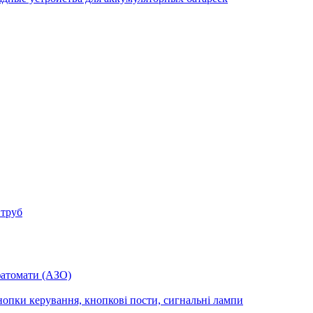
 труб
фатомати (АЗО)
опки керування, кнопкові пости, сигнальні лампи