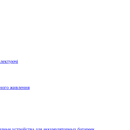
плектуючі
йного живлення
ядные устройства для аккумуляторных батареек