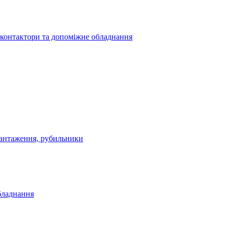
 контактори та допоміжне обладнання
антаження, рубильники
бладнання