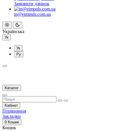
Замовити дзвінок
in@eimpuls.com.ua
Українська
Ук
Ук
Ру
Каталог
Кабінет
Порівняння
Закладки
0
Кошик
Кошик