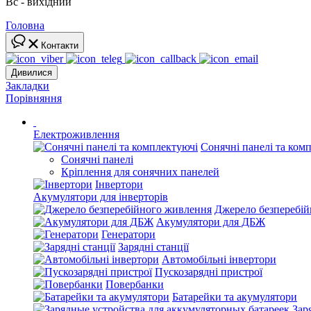
Вс - вихідний
Головна
Контакти
Дивилися
Закладки
Порівняння
Електроживлення
Сонячні панелі та ком
Сонячні панелі
Кріплення для сонячних панелей
Інвертори
Акумулятори для інверторів
Джерело безперебі
Акумулятори для ДБЖ
Генератори
Зарядні станції
Автомобільні інвертори
Пускозарядні пристрої
Повербанки
Батарейки та акумулятори
Зар