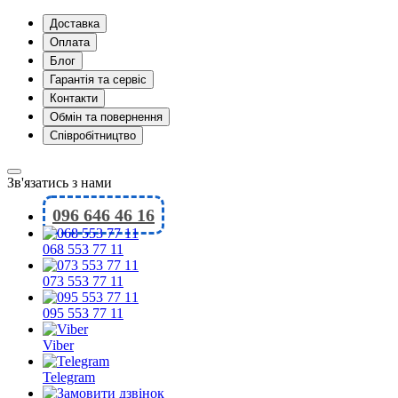
Доставка
Оплата
Блог
Гарантія та сервіс
Контакти
Обмін та повернення
Співробітництво
Зв'язатись з нами
096 646 46 16
068 553 77 11
073 553 77 11
095 553 77 11
Viber
Telegram