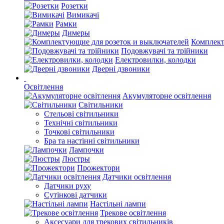
Розетки
Вимикачі
Рамки
Димеры
Комплект
Подовжувачі та трійники
Електровилки, колодки
Дверні дзвоники
Освітлення
Акумуляторне освітлення
Світильники
Стельові світильники
Технічні світильники
Точкові світильники
Бра та настінні світильники
Лампочки
Люстры
Прожектори
Датчики освітлення
Датчики руху
Сутінкові датчики
Настільні лампи
Трекове освітлення
Аксесуари для трекових світильників