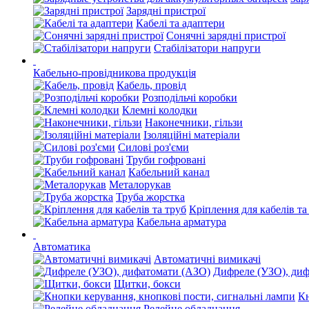
Зарядні пристрої
Кабелі та адаптери
Сонячні зарядні пристрої
Стабілізатори напруги
Кабельно-провідникова продукція
Кабель, провід
Розподільчі коробки
Клемні колодки
Наконечники, гільзи
Ізоляційні матеріали
Силові роз'єми
Труби гофровані
Кабельний канал
Металорукав
Труба жорстка
Кріплення для кабелів та
Кабельна арматура
Автоматика
Автоматичні вимикачі
Дифреле (УЗО), ди
Щитки, бокси
Кн
Релейне обладнання